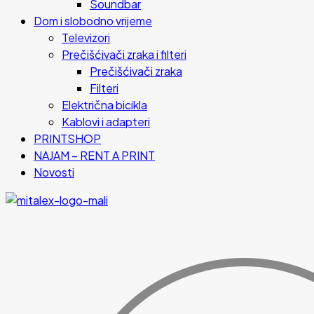
Soundbar
Dom i slobodno vrijeme
Televizori
Prečišćivači zraka i filteri
Prečišćivači zraka
Filteri
Električna bicikla
Kablovi i adapteri
PRINTSHOP
NAJAM – RENT A PRINT
Novosti