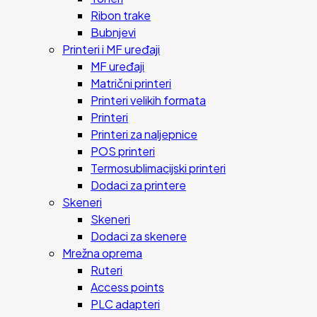
Ribon trake
Bubnjevi
Printeri i MF uređaji
MF uređaji
Matrični printeri
Printeri velikih formata
Printeri
Printeri za naljepnice
POS printeri
Termosublimacijski printeri
Dodaci za printere
Skeneri
Skeneri
Dodaci za skenere
Mrežna oprema
Ruteri
Access points
PLC adapteri