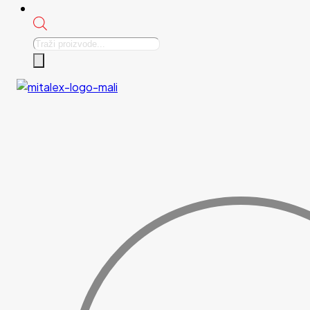
Products
search