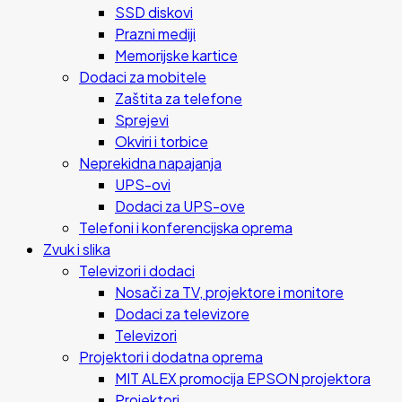
SSD diskovi
Prazni mediji
Memorijske kartice
Dodaci za mobitele
Zaštita za telefone
Sprejevi
Okviri i torbice
Neprekidna napajanja
UPS-ovi
Dodaci za UPS-ove
Telefoni i konferencijska oprema
Zvuk i slika
Televizori i dodaci
Nosači za TV, projektore i monitore
Dodaci za televizore
Televizori
Projektori i dodatna oprema
MIT ALEX promocija EPSON projektora
Projektori