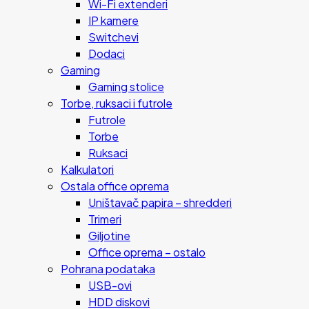
Wi-Fi extenderi
IP kamere
Switchevi
Dodaci
Gaming
Gaming stolice
Torbe, ruksaci i futrole
Futrole
Torbe
Ruksaci
Kalkulatori
Ostala office oprema
Uništavač papira – shredderi
Trimeri
Giljotine
Office oprema – ostalo
Pohrana podataka
USB-ovi
HDD diskovi