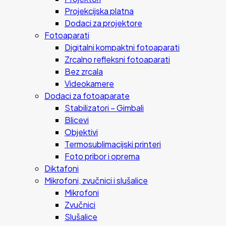
Projekcijska platna
Dodaci za projektore
Fotoaparati
Digitalni kompaktni fotoaparati
Zrcalno refleksni fotoaparati
Bez zrcala
Videokamere
Dodaci za fotoaparate
Stabilizatori – Gimbali
Blicevi
Objektivi
Termosublimacijski printeri
Foto pribor i oprema
Diktafoni
Mikrofoni, zvučnici i slušalice
Mikrofoni
Zvučnici
Slušalice