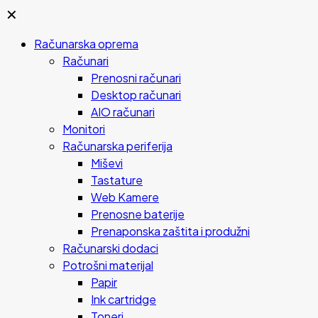
✕
Računarska oprema
Računari
Prenosni računari
Desktop računari
AIO računari
Monitori
Računarska periferija
Miševi
Tastature
Web Kamere
Prenosne baterije
Prenaponska zaštita i produžni
Računarski dodaci
Potrošni materijal
Papir
Ink cartridge
Toneri