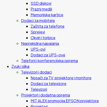
SSD diskovi
Prazni mediji
Memorijske kartice
Dodaci za mobitele
Zaštita za telefone
Sprejevi
Okviri i torbice
Neprekidna napajanja
UPS-ovi
Dodaci za UPS-ove
Telefoni i konferencijska oprema
Zvuk i slika
Televizori i dodaci
Nosači za TV, projektore i monitore
Dodaci za televizore
Televizori
Projektori i dodatna oprema
MIT ALEX promocija EPSON projektora
Projektori