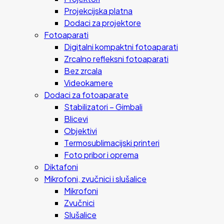
Projekcijska platna
Dodaci za projektore
Fotoaparati
Digitalni kompaktni fotoaparati
Zrcalno refleksni fotoaparati
Bez zrcala
Videokamere
Dodaci za fotoaparate
Stabilizatori – Gimbali
Blicevi
Objektivi
Termosublimacijski printeri
Foto pribor i oprema
Diktafoni
Mikrofoni, zvučnici i slušalice
Mikrofoni
Zvučnici
Slušalice