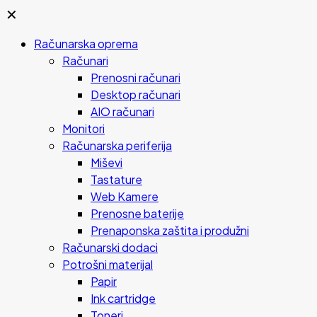
✕
Računarska oprema
Računari
Prenosni računari
Desktop računari
AIO računari
Monitori
Računarska periferija
Miševi
Tastature
Web Kamere
Prenosne baterije
Prenaponska zaštita i produžni
Računarski dodaci
Potrošni materijal
Papir
Ink cartridge
Toneri