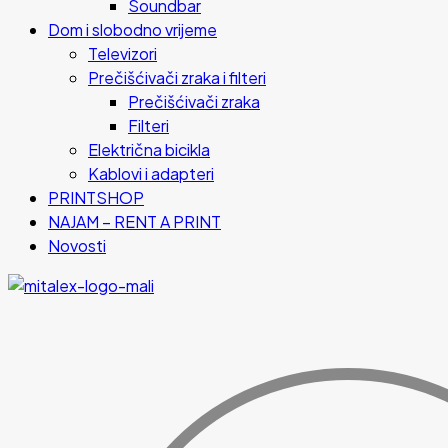
Soundbar
Dom i slobodno vrijeme
Televizori
Prečišćivači zraka i filteri
Prečišćivači zraka
Filteri
Električna bicikla
Kablovi i adapteri
PRINTSHOP
NAJAM – RENT A PRINT
Novosti