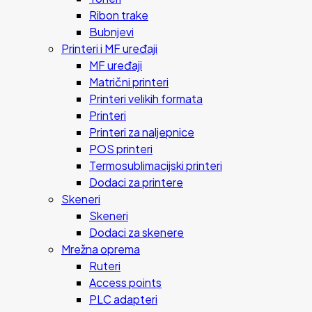
Ribon trake
Bubnjevi
Printeri i MF uređaji
MF uređaji
Matrični printeri
Printeri velikih formata
Printeri
Printeri za naljepnice
POS printeri
Termosublimacijski printeri
Dodaci za printere
Skeneri
Skeneri
Dodaci za skenere
Mrežna oprema
Ruteri
Access points
PLC adapteri