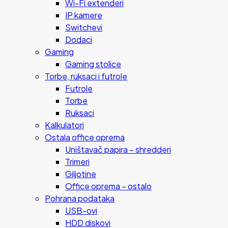
Wi-Fi extenderi
IP kamere
Switchevi
Dodaci
Gaming
Gaming stolice
Torbe, ruksaci i futrole
Futrole
Torbe
Ruksaci
Kalkulatori
Ostala office oprema
Uništavač papira – shredderi
Trimeri
Giljotine
Office oprema – ostalo
Pohrana podataka
USB-ovi
HDD diskovi