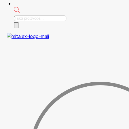
Products
search