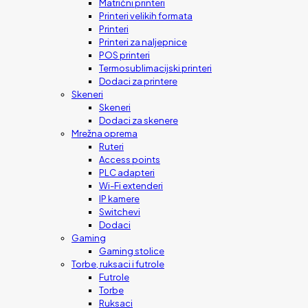
Matrični printeri
Printeri velikih formata
Printeri
Printeri za naljepnice
POS printeri
Termosublimacijski printeri
Dodaci za printere
Skeneri
Skeneri
Dodaci za skenere
Mrežna oprema
Ruteri
Access points
PLC adapteri
Wi-Fi extenderi
IP kamere
Switchevi
Dodaci
Gaming
Gaming stolice
Torbe, ruksaci i futrole
Futrole
Torbe
Ruksaci