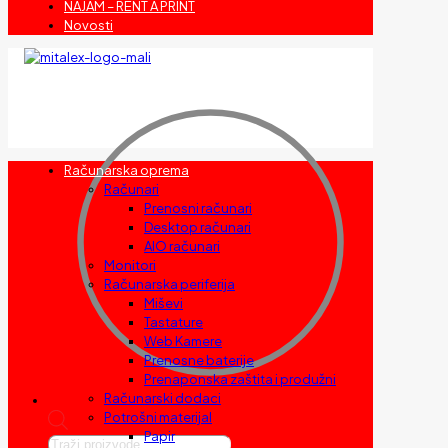
NAJAM – RENT A PRINT
Novosti
Računarska oprema
Računari
Prenosni računari
Desktop računari
AIO računari
Monitori
Računarska periferija
Miševi
Tastature
Web Kamere
Prenosne baterije
Prenaponska zaštita i produžni
Računarski dodaci
Potrošni materijal
Papir
Products