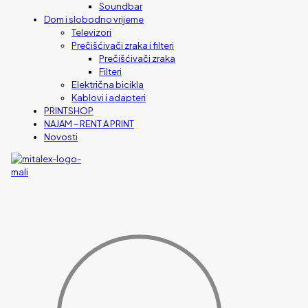
Soundbar
Dom i slobodno vrijeme
Televizori
Prečišćivači zraka i filteri
Prečišćivači zraka
Filteri
Električna bicikla
Kablovi i adapteri
PRINTSHOP
NAJAM – RENT A PRINT
Novosti