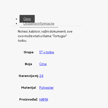
Opis
Dodatne informacije
Notesi, kablovi, važni dokumenti, sve
ovo može stati u Hama “Tortuga I”
torbu.
Grupa
17"+ torbe
Boja
Crna
Garancija mj
24
Materijal
Polyester
Proizvođač
HAMA