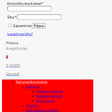
Korisničko ime ili email
*
Šifra
*
Zapamti me
Prijava
Izgubili ste šifru?
Prijava
ili registracija
0
0,00 KM
Uporedi
Računarska oprema
Računari
Prenosni računari
Desktop računari
AIO računari
Monitori
Računarska periferija