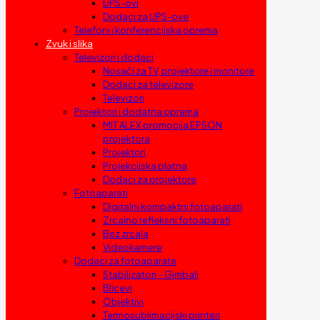
UPS-ovi
Dodaci za UPS-ove
Telefoni i konferencijska oprema
Zvuk i slika
Televizori i dodaci
Nosači za TV, projektore i monitore
Dodaci za televizore
Televizori
Projektori i dodatna oprema
MIT ALEX promocija EPSON
projektora
Projektori
Projekcijska platna
Dodaci za projektore
Fotoaparati
Digitalni kompaktni fotoaparati
Zrcalno refleksni fotoaparati
Bez zrcala
Videokamere
Dodaci za fotoaparate
Stabilizatori – Gimbali
Blicevi
Objektivi
Termosublimacijski printeri