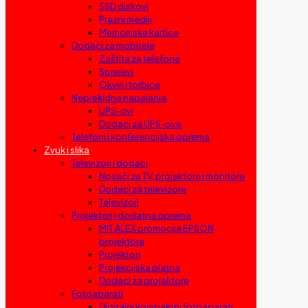
SSD diskovi
Prazni mediji
Memorijske kartice
Dodaci za mobitele
Zaštita za telefone
Sprejevi
Okviri i torbice
Neprekidna napajanja
UPS-ovi
Dodaci za UPS-ove
Telefoni i konferencijska oprema
Zvuk i slika
Televizori i dodaci
Nosači za TV, projektore i monitore
Dodaci za televizore
Televizori
Projektori i dodatna oprema
MIT ALEX promocija EPSON
projektora
Projektori
Projekcijska platna
Dodaci za projektore
Fotoaparati
Digitalni kompaktni fotoaparati