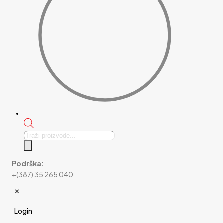
Products
search
Podrška:
+(387) 35 265 040
✕
Login