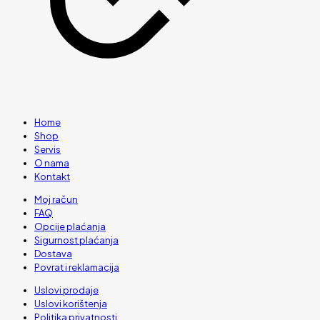
Home
Shop
Servis
O nama
Kontakt
Moj račun
FAQ
Opcije plaćanja
Sigurnost plaćanja
Dostava
Povrat i reklamacija
Uslovi prodaje
Uslovi korištenja
Politika privatnosti