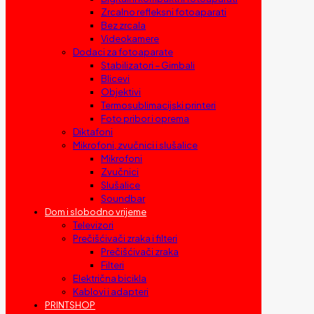
Zrcalno refleksni fotoaparati
Bez zrcala
Videokamere
Dodaci za fotoaparate
Stabilizatori – Gimbali
Blicevi
Objektivi
Termosublimacijski printeri
Foto pribor i oprema
Diktafoni
Mikrofoni, zvučnici i slušalice
Mikrofoni
Zvučnici
Slušalice
Soundbar
Dom i slobodno vrijeme
Televizori
Prečišćivači zraka i filteri
Prečišćivači zraka
Filteri
Električna bicikla
Kablovi i adapteri
PRINTSHOP