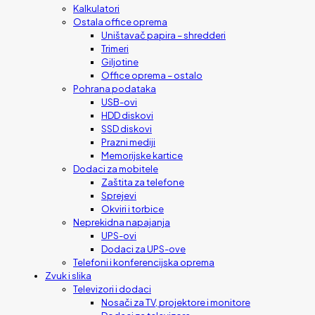
Kalkulatori
Ostala office oprema
Uništavač papira – shredderi
Trimeri
Giljotine
Office oprema – ostalo
Pohrana podataka
USB-ovi
HDD diskovi
SSD diskovi
Prazni mediji
Memorijske kartice
Dodaci za mobitele
Zaštita za telefone
Sprejevi
Okviri i torbice
Neprekidna napajanja
UPS-ovi
Dodaci za UPS-ove
Telefoni i konferencijska oprema
Zvuk i slika
Televizori i dodaci
Nosači za TV, projektore i monitore