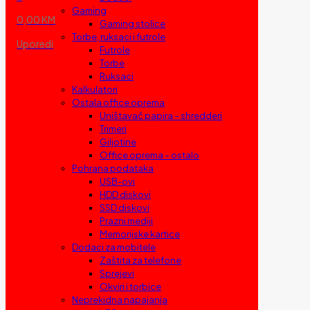
Gaming
0,00 KM
Gaming stolice
Torbe, ruksaci i futrole
Uporedi
Futrole
Torbe
Ruksaci
Kalkulatori
Ostala office oprema
Uništavač papira – shredderi
Trimeri
Giljotine
Office oprema – ostalo
Pohrana podataka
USB-ovi
HDD diskovi
SSD diskovi
Prazni mediji
Memorijske kartice
Dodaci za mobitele
Zaštita za telefone
Sprejevi
Okviri i torbice
Neprekidna napajanja