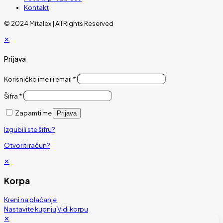
Kontakt
© 2024 Mitalex | All Rights Reserved
✕
Prijava
Korisničko ime ili email
*
Šifra
*
Zapamti me
Prijava
Izgubili ste šifru?
Otvoriti račun?
✕
Korpa
Kreni na plaćanje
Nastavite kupnju
Vidi korpu
✕