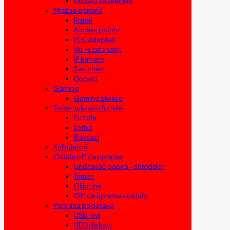
Dodaci za skenere
Mrežna oprema
Ruteri
Access points
PLC adapteri
Wi-Fi extenderi
IP kamere
Switchevi
Dodaci
Gaming
Gaming stolice
Torbe, ruksaci i futrole
Futrole
Torbe
Ruksaci
Kalkulatori
Ostala office oprema
Uništavač papira – shredderi
Trimeri
Giljotine
Office oprema – ostalo
Pohrana podataka
USB-ovi
HDD diskovi