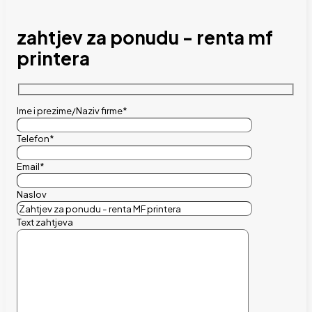
zahtjev za ponudu - renta mf
printera
Ime i prezime/Naziv firme*
Telefon*
Email*
Naslov
Text zahtjeva