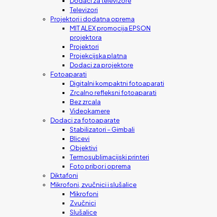
Dodaci za televizore
Televizori
Projektori i dodatna oprema
MIT ALEX promocija EPSON
projektora
Projektori
Projekcijska platna
Dodaci za projektore
Fotoaparati
Digitalni kompaktni fotoaparati
Zrcalno refleksni fotoaparati
Bez zrcala
Videokamere
Dodaci za fotoaparate
Stabilizatori – Gimbali
Blicevi
Objektivi
Termosublimacijski printeri
Foto pribor i oprema
Diktafoni
Mikrofoni, zvučnici i slušalice
Mikrofoni
Zvučnici
Slušalice