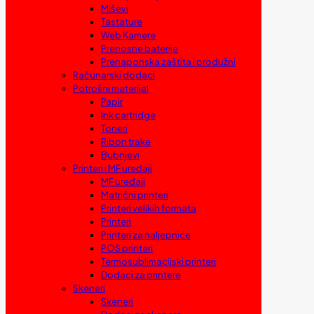
Miševi
Tastature
Web Kamere
Prenosne baterije
Prenaponska zaštita i produžni
Računarski dodaci
Potrošni materijal
Papir
Ink cartridge
Toneri
Ribon trake
Bubnjevi
Printeri i MF uređaji
MF uređaji
Matrični printeri
Printeri velikih formata
Printeri
Printeri za naljepnice
POS printeri
Termosublimacijski printeri
Dodaci za printere
Skeneri
Skeneri