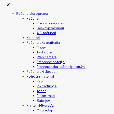
✕
Računarska oprema
Računari
Prenosni računari
Desktop računari
AIO računari
Monitori
Računarska periferija
Miševi
Tastature
Web Kamere
Prenosne baterije
Prenaponska zaštita i produžni
Računarski dodaci
Potrošni materijal
Papir
Ink cartridge
Toneri
Ribon trake
Bubnjevi
Printeri i MF uređaji
MF uređaji