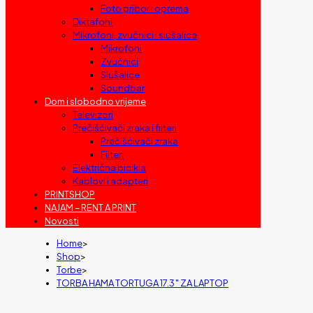
Foto pribor i oprema
Diktafoni
Mikrofoni, zvučnici i slušalice
Mikrofoni
Zvučnici
Slušalice
Soundbar
Dom i slobodno vrijeme
Televizori
Prečišćivači zraka i filteri
Prečišćivači zraka
Filteri
Električna bicikla
Kablovi i adapteri
PRINTSHOP
NAJAM – RENT A PRINT
Novosti
Home
>
Shop
>
Torbe
>
TORBA HAMA TORTUGA 17.3″ ZA LAPTOP