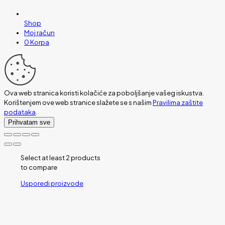
Shop
Moj račun
0
Korpa
Ova web stranica koristi kolačiće za poboljšanje vašeg iskustva.
Korištenjem ove web stranice slažete se s našim
Pravilima zaštite
podataka
.
Prihvatam sve
Select at least 2 products
to compare
Usporedi proizvode