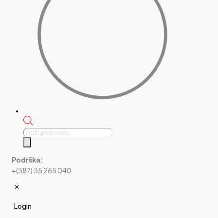
Products
search
Podrška:
+(387) 35 265 040
✕
Login