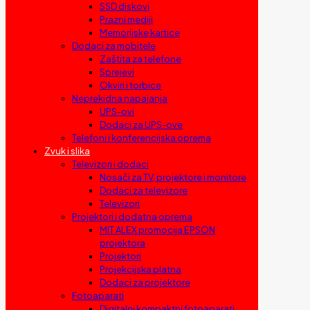
SSD diskovi
Prazni mediji
Memorijske kartice
Dodaci za mobitele
Zaštita za telefone
Sprejevi
Okviri i torbice
Neprekidna napajanja
UPS-ovi
Dodaci za UPS-ove
Telefoni i konferencijska oprema
Zvuk i slika
Televizori i dodaci
Nosači za TV, projektore i monitore
Dodaci za televizore
Televizori
Projektori i dodatna oprema
MIT ALEX promocija EPSON
projektora
Projektori
Projekcijska platna
Dodaci za projektore
Fotoaparati
Digitalni kompaktni fotoaparati