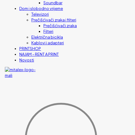
Soundbar
Dom i slobodno vrijeme
Televizori
Prečišćivači zraka i filteri
Prečišćivači zraka
Filteri
Električna bicikla
Kablovi i adapteri
PRINTSHOP
NAJAM – RENT A PRINT
Novosti