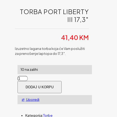
TORBA PORT LIBERTY
III 17,3″
41,40
KM
Izuzetno lagana torba koja će Vam poslužiti
za prenošenje laptopa do 17,3″.
10 na zalihi
Torba
PORT
DODAJ U KORPU
Liberty
III
17,3"
Uporedi
količina
Kategorija:
Torbe