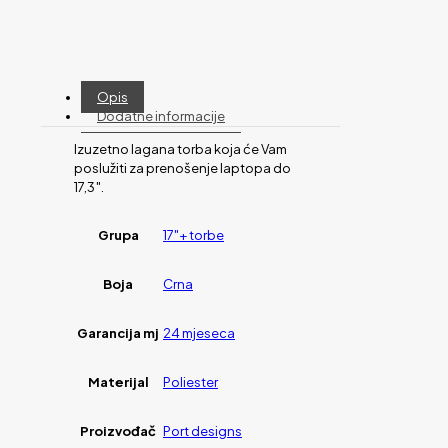
Opis
Dodatne informacije
Izuzetno lagana torba koja će Vam
poslužiti za prenošenje laptopa do
17,3″.
Grupa
17"+ torbe
Boja
Crna
Garancija mj
24 mjeseca
Materijal
Poliester
Proizvođač
Port designs