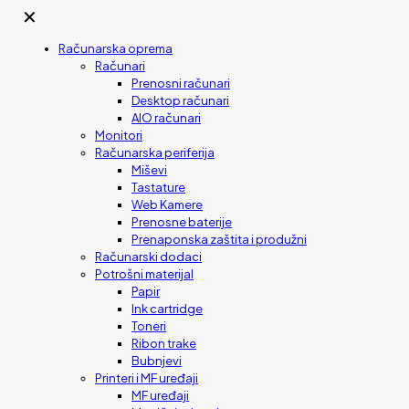
✕
Računarska oprema
Računari
Prenosni računari
Desktop računari
AIO računari
Monitori
Računarska periferija
Miševi
Tastature
Web Kamere
Prenosne baterije
Prenaponska zaštita i produžni
Računarski dodaci
Potrošni materijal
Papir
Ink cartridge
Toneri
Ribon trake
Bubnjevi
Printeri i MF uređaji
MF uređaji