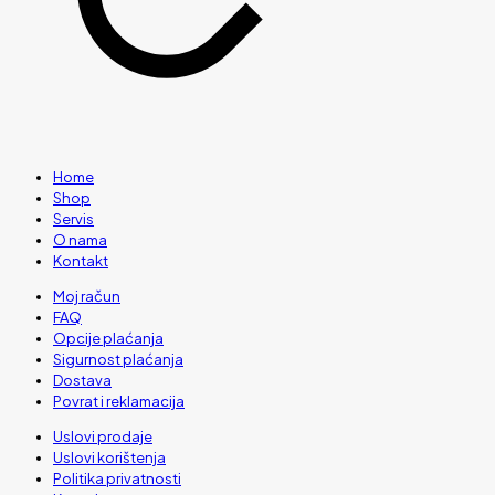
Home
Shop
Servis
O nama
Kontakt
Moj račun
FAQ
Opcije plaćanja
Sigurnost plaćanja
Dostava
Povrat i reklamacija
Uslovi prodaje
Uslovi korištenja
Politika privatnosti