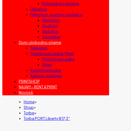
Foto pribor i oprema
Diktafoni
Mikrofoni, zvučnici i slušalice
Mikrofoni
Zvučnici
Slušalice
Soundbar
Dom i slobodno vrijeme
Televizori
Prečišćivači zraka i filteri
Prečišćivači zraka
Filteri
Električna bicikla
Kablovi i adapteri
PRINTSHOP
NAJAM – RENT A PRINT
Novosti
Home
>
Shop
>
Torbe
>
Torba PORT Liberty III 17,3″