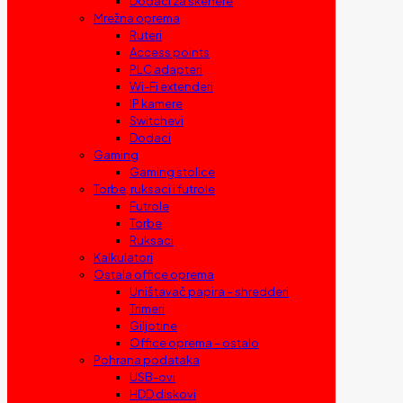
Dodaci za skenere
Mrežna oprema
Ruteri
Access points
PLC adapteri
Wi-Fi extenderi
IP kamere
Switchevi
Dodaci
Gaming
Gaming stolice
Torbe, ruksaci i futrole
Futrole
Torbe
Ruksaci
Kalkulatori
Ostala office oprema
Uništavač papira – shredderi
Trimeri
Giljotine
Office oprema – ostalo
Pohrana podataka
USB-ovi
HDD diskovi