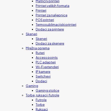
Matrični printeri
Printeri velikih formata
Printeri
Printeri za naljepnice
POS printeri
Termosublimacijski printeri
Dodaci za printere
Skeneri
Skeneri
Dodaci za skenere
Mrežna oprema
Ruteri
Access points
PLC adapteri
Wi-Fi extenderi
IP kamere
Switchevi
Dodaci
Gaming
Gaming stolice
Torbe, ruksaci i futrole
Futrole
Torbe
Ruksaci