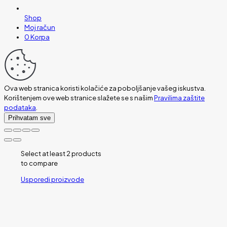
Shop
Moj račun
0
Korpa
Ova web stranica koristi kolačiće za poboljšanje vašeg iskustva.
Korištenjem ove web stranice slažete se s našim
Pravilima zaštite
podataka
.
Prihvatam sve
Select at least 2 products
to compare
Usporedi proizvode