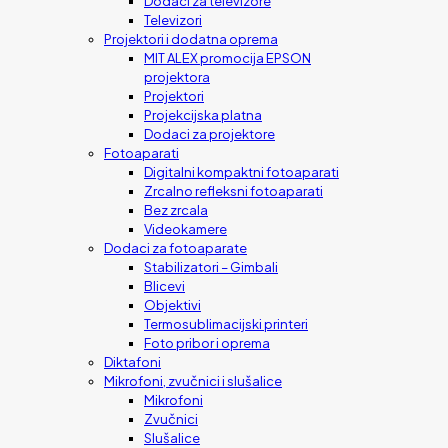
Dodaci za televizore
Televizori
Projektori i dodatna oprema
MIT ALEX promocija EPSON
projektora
Projektori
Projekcijska platna
Dodaci za projektore
Fotoaparati
Digitalni kompaktni fotoaparati
Zrcalno refleksni fotoaparati
Bez zrcala
Videokamere
Dodaci za fotoaparate
Stabilizatori – Gimbali
Blicevi
Objektivi
Termosublimacijski printeri
Foto pribor i oprema
Diktafoni
Mikrofoni, zvučnici i slušalice
Mikrofoni
Zvučnici
Slušalice