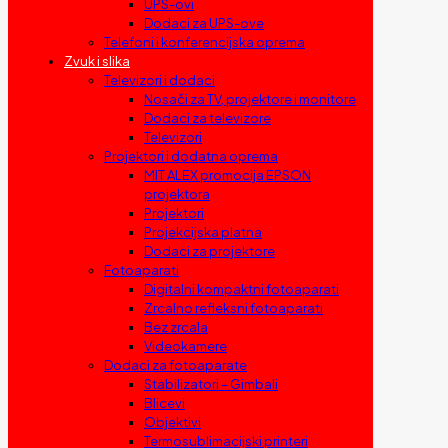
UPS-ovi
Dodaci za UPS-ove
Telefoni i konferencijska oprema
Zvuk i slika
Televizori i dodaci
Nosači za TV, projektore i monitore
Dodaci za televizore
Televizori
Projektori i dodatna oprema
MIT ALEX promocija EPSON
projektora
Projektori
Projekcijska platna
Dodaci za projektore
Fotoaparati
Digitalni kompaktni fotoaparati
Zrcalno refleksni fotoaparati
Bez zrcala
Videokamere
Dodaci za fotoaparate
Stabilizatori – Gimbali
Blicevi
Objektivi
Termosublimacijski printeri