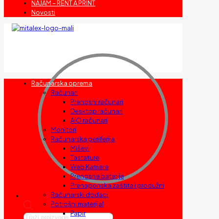
NAJAM – RENT A PRINT
Novosti
Računarska oprema
Računari
Prenosni računari
Desktop računari
AIO računari
Monitori
Računarska periferija
Miševi
Tastature
Web Kamere
Prenosne baterije
Prenaponska zaštita i produžni
Računarski dodaci
Potrošni materijal
Papir
Products