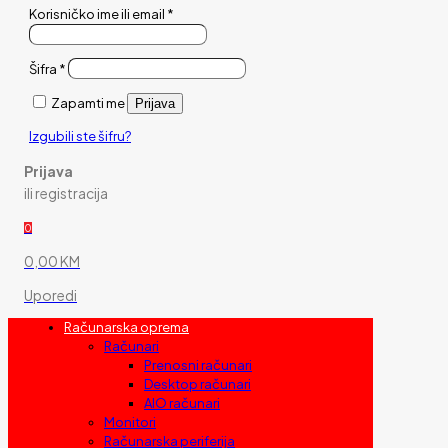
Korisničko ime ili email
*
Šifra
*
Zapamti me
Prijava
Izgubili ste šifru?
Prijava
ili registracija
0
0,00 KM
Uporedi
Računarska oprema
Računari
Prenosni računari
Desktop računari
AIO računari
Monitori
Računarska periferija