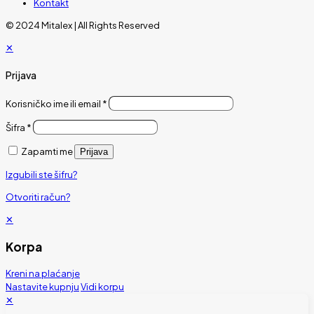
Kontakt
© 2024 Mitalex | All Rights Reserved
✕
Prijava
Korisničko ime ili email
*
Šifra
*
Zapamti me
Prijava
Izgubili ste šifru?
Otvoriti račun?
✕
Korpa
Kreni na plaćanje
Nastavite kupnju
Vidi korpu
✕