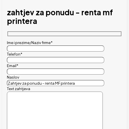
zahtjev za ponudu - renta mf
printera
Ime i prezime/Naziv firme*
Telefon*
Email*
Naslov
Text zahtjeva