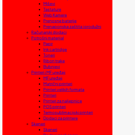
Miševi
Tastature
Web Kamere
Prenosne baterije
Prenaponska zaštita i produžni
Računarski dodaci
Potrošni materijal
Papir
Ink cartridge
Toneri
Ribon trake
Bubnjevi
Printeri i MF uređaji
MF uređaji
Matrični printeri
Printeri velikih formata
Printeri
Printeri za naljepnice
POS printeri
Termosublimacijski printeri
Dodaci za printere
Skeneri
Skeneri