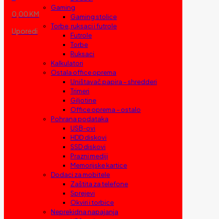
Gaming
0,00 KM
Gaming stolice
Torbe, ruksaci i futrole
Uporedi
Futrole
Torbe
Ruksaci
Kalkulatori
Ostala office oprema
Uništavač papira – shredderi
Trimeri
Giljotine
Office oprema – ostalo
Pohrana podataka
USB-ovi
HDD diskovi
SSD diskovi
Prazni mediji
Memorijske kartice
Dodaci za mobitele
Zaštita za telefone
Sprejevi
Okviri i torbice
Neprekidna napajanja