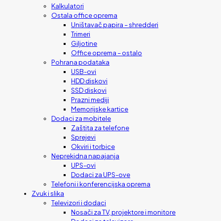
Kalkulatori
Ostala office oprema
Uništavač papira – shredderi
Trimeri
Giljotine
Office oprema – ostalo
Pohrana podataka
USB-ovi
HDD diskovi
SSD diskovi
Prazni mediji
Memorijske kartice
Dodaci za mobitele
Zaštita za telefone
Sprejevi
Okviri i torbice
Neprekidna napajanja
UPS-ovi
Dodaci za UPS-ove
Telefoni i konferencijska oprema
Zvuk i slika
Televizori i dodaci
Nosači za TV, projektore i monitore