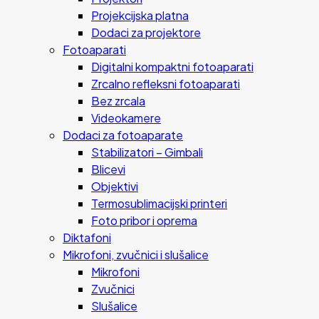
Projekcijska platna
Dodaci za projektore
Fotoaparati
Digitalni kompaktni fotoaparati
Zrcalno refleksni fotoaparati
Bez zrcala
Videokamere
Dodaci za fotoaparate
Stabilizatori – Gimbali
Blicevi
Objektivi
Termosublimacijski printeri
Foto pribor i oprema
Diktafoni
Mikrofoni, zvučnici i slušalice
Mikrofoni
Zvučnici
Slušalice