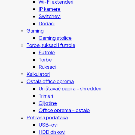
Wi-Fi extenderi
IP kamere
Switchevi
Dodaci
Gaming
Gaming stolice
Torbe, ruksaci i futrole
Futrole
Torbe
Ruksaci
Kalkulatori
Ostala office oprema
Uništavač papira – shredderi
Trimeri
Giljotine
Office oprema – ostalo
Pohrana podataka
USB-ovi
HDD diskovi