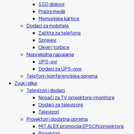
SSD diskovi
Prazni mediji
Memorijske kartice
Dodaci za mobitele
Zaštita za telefone
Sprejevi
Okviri i torbice
Neprekidna napajanja
UPS-ovi
Dodaci za UPS-ove
Telefoni i konferencijska oprema
Zvuk i slika
Televizori i dodaci
Nosači za TV, projektore i monitore
Dodaci za televizore
Televizori
Projektori i dodatna oprema
MIT ALEX promocija EPSON projektora
Projektori