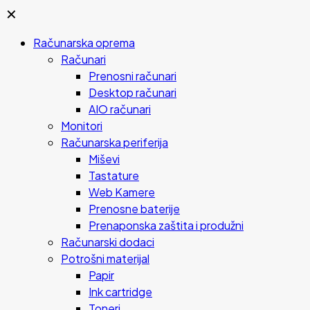
✕
Računarska oprema
Računari
Prenosni računari
Desktop računari
AIO računari
Monitori
Računarska periferija
Miševi
Tastature
Web Kamere
Prenosne baterije
Prenaponska zaštita i produžni
Računarski dodaci
Potrošni materijal
Papir
Ink cartridge
Toneri