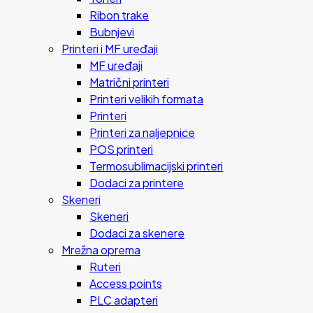
Ribon trake
Bubnjevi
Printeri i MF uređaji
MF uređaji
Matrični printeri
Printeri velikih formata
Printeri
Printeri za naljepnice
POS printeri
Termosublimacijski printeri
Dodaci za printere
Skeneri
Skeneri
Dodaci za skenere
Mrežna oprema
Ruteri
Access points
PLC adapteri