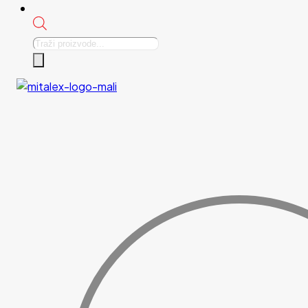
Products
search