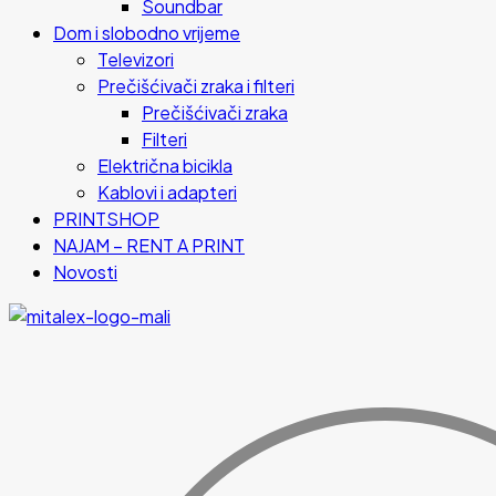
Soundbar
Dom i slobodno vrijeme
Televizori
Prečišćivači zraka i filteri
Prečišćivači zraka
Filteri
Električna bicikla
Kablovi i adapteri
PRINTSHOP
NAJAM – RENT A PRINT
Novosti