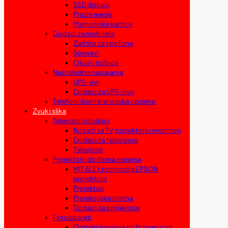
SSD diskovi
Prazni mediji
Memorijske kartice
Dodaci za mobitele
Zaštita za telefone
Sprejevi
Okviri i torbice
Neprekidna napajanja
UPS-ovi
Dodaci za UPS-ove
Telefoni i konferencijska oprema
Zvuk i slika
Televizori i dodaci
Nosači za TV, projektore i monitore
Dodaci za televizore
Televizori
Projektori i dodatna oprema
MIT ALEX promocija EPSON
projektora
Projektori
Projekcijska platna
Dodaci za projektore
Fotoaparati
Digitalni kompaktni fotoaparati