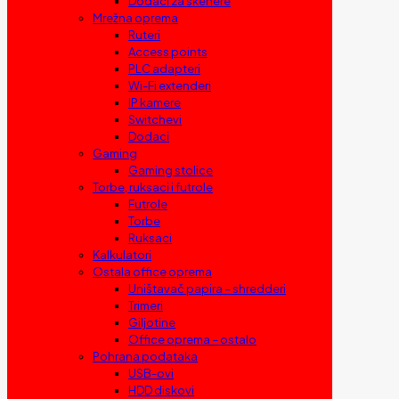
Dodaci za skenere
Mrežna oprema
Ruteri
Access points
PLC adapteri
Wi-Fi extenderi
IP kamere
Switchevi
Dodaci
Gaming
Gaming stolice
Torbe, ruksaci i futrole
Futrole
Torbe
Ruksaci
Kalkulatori
Ostala office oprema
Uništavač papira – shredderi
Trimeri
Giljotine
Office oprema – ostalo
Pohrana podataka
USB-ovi
HDD diskovi