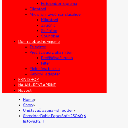
Foto pribor i oprema
Diktafoni
Mikrofoni, zvučnici i slušalice
Mikrofoni
Zvučnici
Slušalice
Soundbar
Dom i slobodno vrijeme
Televizori
Prečišćivači zraka i filteri
Prečišćivači zraka
Filteri
Električna bicikla
Kablovi i adapteri
PRINTSHOP
NAJAM – RENT A PRINT
Novosti
Home
>
Shop
>
Uništavač papira - shredderi
>
Shredder Dahle PaperSafe 23060,6
listova,P2,11l