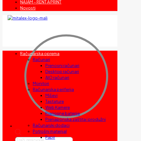
NAJAM – RENT A PRINT
Novosti
Računarska oprema
Računari
Prenosni računari
Desktop računari
AIO računari
Monitori
Računarska periferija
Miševi
Tastature
Web Kamere
Prenosne baterije
Prenaponska zaštita i produžni
Računarski dodaci
Potrošni materijal
Papir
Products