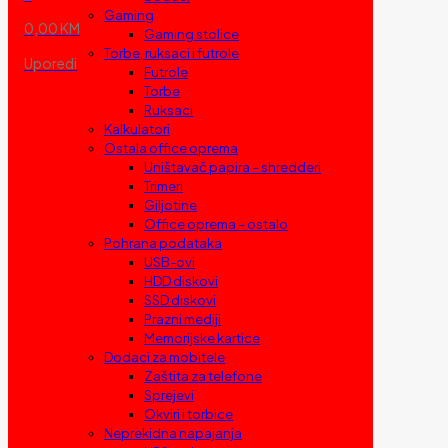
Gaming
0,00 KM
Gaming stolice
Torbe, ruksaci i futrole
Uporedi
Futrole
Torbe
Ruksaci
Kalkulatori
Ostala office oprema
Uništavač papira – shredderi
Trimeri
Giljotine
Office oprema – ostalo
Pohrana podataka
USB-ovi
HDD diskovi
SSD diskovi
Prazni mediji
Memorijske kartice
Dodaci za mobitele
Zaštita za telefone
Sprejevi
Okviri i torbice
Neprekidna napajanja