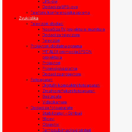
UPS-ovi
Dodaci za UPS-ove
Telefoni i konferencijska oprema
Zvuk i slika
Televizori i dodaci
Nosači za TV, projektore i monitore
Dodaci za televizore
Televizori
Projektori i dodatna oprema
MIT ALEX promocija EPSON
projektora
Projektori
Projekcijska platna
Dodaci za projektore
Fotoaparati
Digitalni kompaktni fotoaparati
Zrcalno refleksni fotoaparati
Bez zrcala
Videokamere
Dodaci za fotoaparate
Stabilizatori – Gimbali
Blicevi
Objektivi
Termosublimacijski printeri