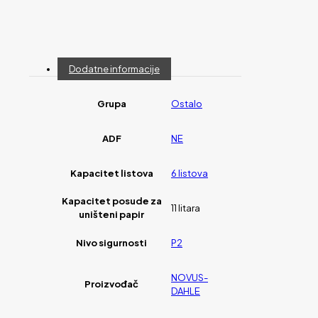
Dodatne informacije
Grupa
Ostalo
ADF
NE
Kapacitet listova
6 listova
Kapacitet posude za
11 litara
uništeni papir
Nivo sigurnosti
P2
NOVUS-
Proizvođač
DAHLE