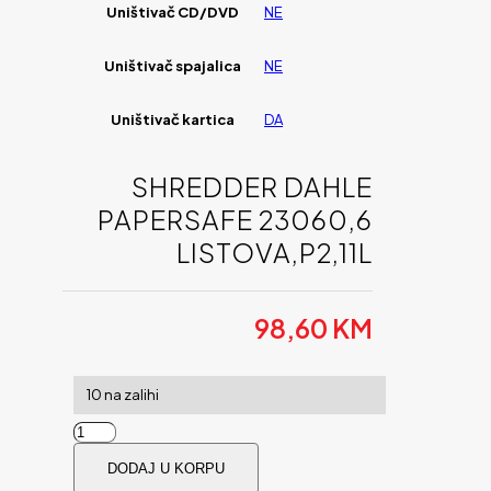
Uništivač CD/DVD
NE
Uništivač spajalica
NE
Uništivač kartica
DA
SHREDDER DAHLE
PAPERSAFE 23060,6
LISTOVA,P2,11L
98,60
KM
10 na zalihi
Shredder
Dahle
DODAJ U KORPU
PaperSafe