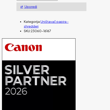
23060,6
listova,P2,11l
Uporedi
količina
Kategorija:
Uništavač papira -
shredderi
SKU:
23060-16167