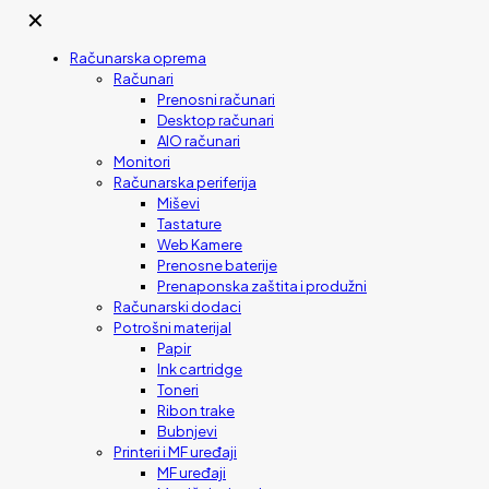
✕
Računarska oprema
Računari
Prenosni računari
Desktop računari
AIO računari
Monitori
Računarska periferija
Miševi
Tastature
Web Kamere
Prenosne baterije
Prenaponska zaštita i produžni
Računarski dodaci
Potrošni materijal
Papir
Ink cartridge
Toneri
Ribon trake
Bubnjevi
Printeri i MF uređaji
MF uređaji