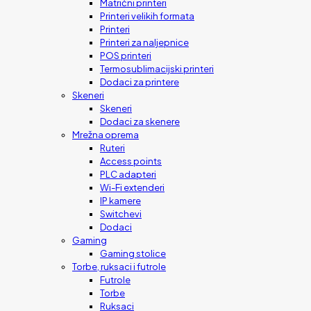
Matrični printeri
Printeri velikih formata
Printeri
Printeri za naljepnice
POS printeri
Termosublimacijski printeri
Dodaci za printere
Skeneri
Skeneri
Dodaci za skenere
Mrežna oprema
Ruteri
Access points
PLC adapteri
Wi-Fi extenderi
IP kamere
Switchevi
Dodaci
Gaming
Gaming stolice
Torbe, ruksaci i futrole
Futrole
Torbe
Ruksaci