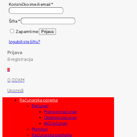
Korisničko ime ili email
*
Šifra
*
Zapamti me
Prijava
Izgubili ste šifru?
Prijava
ili registracija
0
0,00 KM
Uporedi
Računarska oprema
Računari
Prenosni računari
Desktop računari
AIO računari
Monitori
Računarska periferija