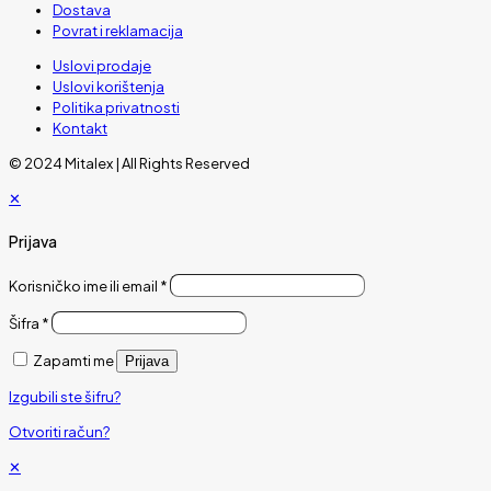
Dostava
Povrat i reklamacija
Uslovi prodaje
Uslovi korištenja
Politika privatnosti
Kontakt
© 2024 Mitalex | All Rights Reserved
✕
Prijava
Korisničko ime ili email
*
Šifra
*
Zapamti me
Prijava
Izgubili ste šifru?
Otvoriti račun?
✕