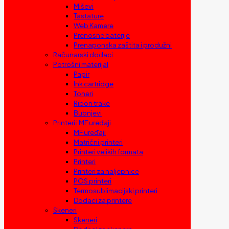
Miševi
Tastature
Web Kamere
Prenosne baterije
Prenaponska zaštita i produžni
Računarski dodaci
Potrošni materijal
Papir
Ink cartridge
Toneri
Ribon trake
Bubnjevi
Printeri i MF uređaji
MF uređaji
Matrični printeri
Printeri velikih formata
Printeri
Printeri za naljepnice
POS printeri
Termosublimacijski printeri
Dodaci za printere
Skeneri
Skeneri