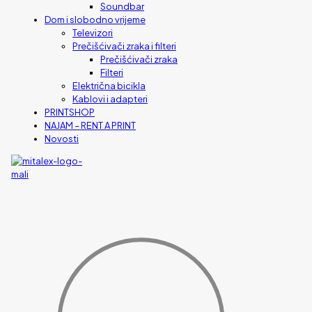
Soundbar
Dom i slobodno vrijeme
Televizori
Prečišćivači zraka i filteri
Prečišćivači zraka
Filteri
Električna bicikla
Kablovi i adapteri
PRINTSHOP
NAJAM – RENT A PRINT
Novosti