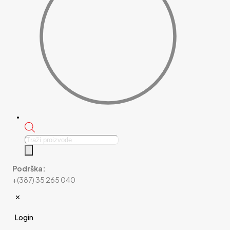
Products
search
Podrška:
+(387) 35 265 040
✕
Login