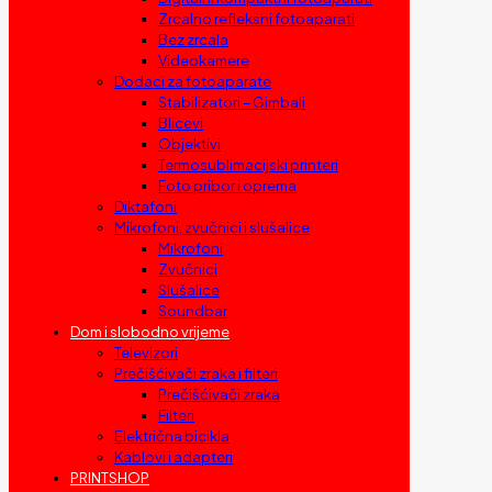
Zrcalno refleksni fotoaparati
Bez zrcala
Videokamere
Dodaci za fotoaparate
Stabilizatori – Gimbali
Blicevi
Objektivi
Termosublimacijski printeri
Foto pribor i oprema
Diktafoni
Mikrofoni, zvučnici i slušalice
Mikrofoni
Zvučnici
Slušalice
Soundbar
Dom i slobodno vrijeme
Televizori
Prečišćivači zraka i filteri
Prečišćivači zraka
Filteri
Električna bicikla
Kablovi i adapteri
PRINTSHOP