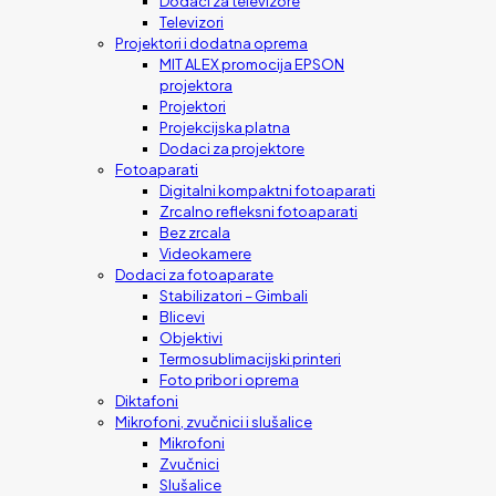
Dodaci za televizore
Televizori
Projektori i dodatna oprema
MIT ALEX promocija EPSON
projektora
Projektori
Projekcijska platna
Dodaci za projektore
Fotoaparati
Digitalni kompaktni fotoaparati
Zrcalno refleksni fotoaparati
Bez zrcala
Videokamere
Dodaci za fotoaparate
Stabilizatori – Gimbali
Blicevi
Objektivi
Termosublimacijski printeri
Foto pribor i oprema
Diktafoni
Mikrofoni, zvučnici i slušalice
Mikrofoni
Zvučnici
Slušalice