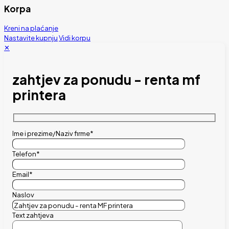
Korpa
Kreni na plaćanje
Nastavite kupnju
Vidi korpu
✕
zahtjev za ponudu - renta mf
printera
Ime i prezime/Naziv firme*
Telefon*
Email*
Naslov
Text zahtjeva