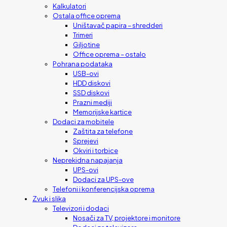
Kalkulatori
Ostala office oprema
Uništavač papira – shredderi
Trimeri
Giljotine
Office oprema – ostalo
Pohrana podataka
USB-ovi
HDD diskovi
SSD diskovi
Prazni mediji
Memorijske kartice
Dodaci za mobitele
Zaštita za telefone
Sprejevi
Okviri i torbice
Neprekidna napajanja
UPS-ovi
Dodaci za UPS-ove
Telefoni i konferencijska oprema
Zvuk i slika
Televizori i dodaci
Nosači za TV, projektore i monitore