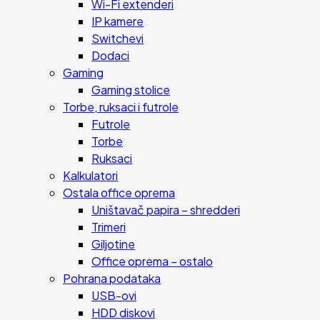
Wi-Fi extenderi
IP kamere
Switchevi
Dodaci
Gaming
Gaming stolice
Torbe, ruksaci i futrole
Futrole
Torbe
Ruksaci
Kalkulatori
Ostala office oprema
Uništavač papira – shredderi
Trimeri
Giljotine
Office oprema – ostalo
Pohrana podataka
USB-ovi
HDD diskovi