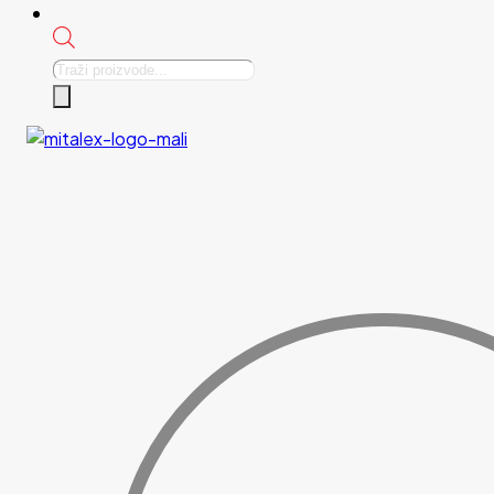
Products
search