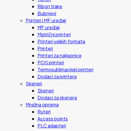
Ribon trake
Bubnjevi
Printeri i MF uređaji
MF uređaji
Matrični printeri
Printeri velikih formata
Printeri
Printeri za naljepnice
POS printeri
Termosublimacijski printeri
Dodaci za printere
Skeneri
Skeneri
Dodaci za skenere
Mrežna oprema
Ruteri
Access points
PLC adapteri