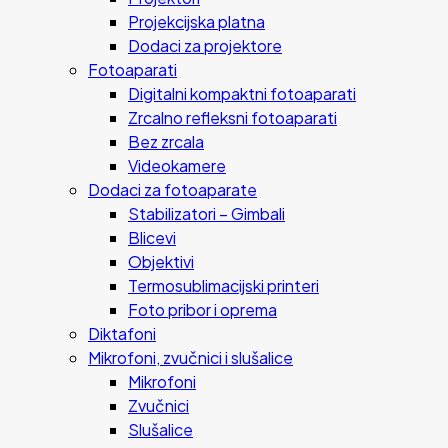
Projekcijska platna
Dodaci za projektore
Fotoaparati
Digitalni kompaktni fotoaparati
Zrcalno refleksni fotoaparati
Bez zrcala
Videokamere
Dodaci za fotoaparate
Stabilizatori – Gimbali
Blicevi
Objektivi
Termosublimacijski printeri
Foto pribor i oprema
Diktafoni
Mikrofoni, zvučnici i slušalice
Mikrofoni
Zvučnici
Slušalice