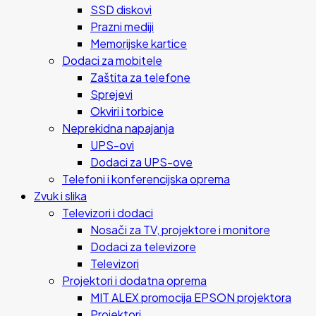
SSD diskovi
Prazni mediji
Memorijske kartice
Dodaci za mobitele
Zaštita za telefone
Sprejevi
Okviri i torbice
Neprekidna napajanja
UPS-ovi
Dodaci za UPS-ove
Telefoni i konferencijska oprema
Zvuk i slika
Televizori i dodaci
Nosači za TV, projektore i monitore
Dodaci za televizore
Televizori
Projektori i dodatna oprema
MIT ALEX promocija EPSON projektora
Projektori