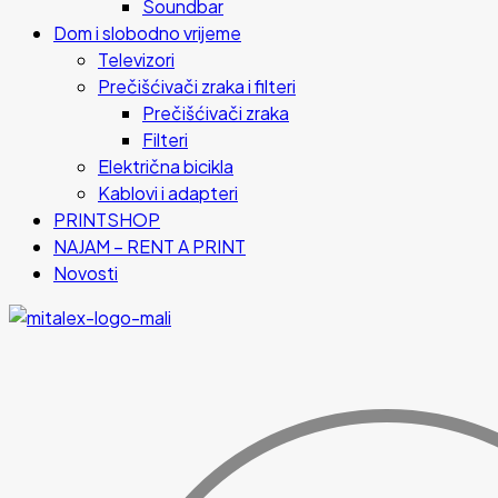
Soundbar
Dom i slobodno vrijeme
Televizori
Prečišćivači zraka i filteri
Prečišćivači zraka
Filteri
Električna bicikla
Kablovi i adapteri
PRINTSHOP
NAJAM – RENT A PRINT
Novosti