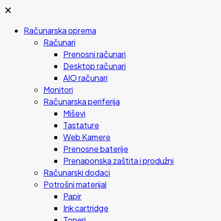
✕
Računarska oprema
Računari
Prenosni računari
Desktop računari
AIO računari
Monitori
Računarska periferija
Miševi
Tastature
Web Kamere
Prenosne baterije
Prenaponska zaštita i produžni
Računarski dodaci
Potrošni materijal
Papir
Ink cartridge
Toneri