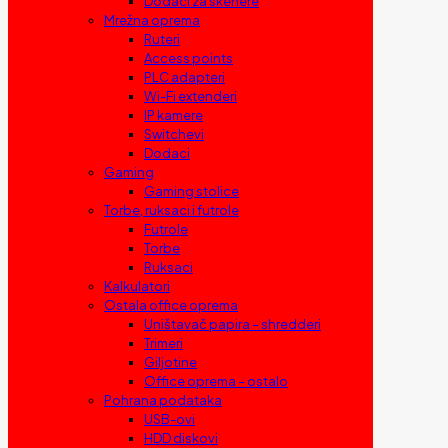
Dodaci za skenere
Mrežna oprema
Ruteri
Access points
PLC adapteri
Wi-Fi extenderi
IP kamere
Switchevi
Dodaci
Gaming
Gaming stolice
Torbe, ruksaci i futrole
Futrole
Torbe
Ruksaci
Kalkulatori
Ostala office oprema
Uništavač papira – shredderi
Trimeri
Giljotine
Office oprema – ostalo
Pohrana podataka
USB-ovi
HDD diskovi