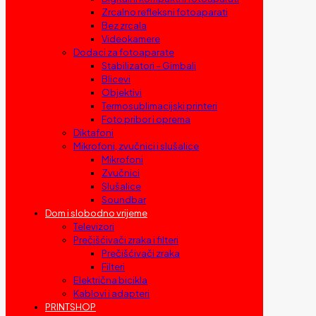
Zrcalno refleksni fotoaparati
Bez zrcala
Videokamere
Dodaci za fotoaparate
Stabilizatori – Gimbali
Blicevi
Objektivi
Termosublimacijski printeri
Foto pribor i oprema
Diktafoni
Mikrofoni, zvučnici i slušalice
Mikrofoni
Zvučnici
Slušalice
Soundbar
Dom i slobodno vrijeme
Televizori
Prečišćivači zraka i filteri
Prečišćivači zraka
Filteri
Električna bicikla
Kablovi i adapteri
PRINTSHOP