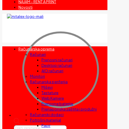
NAJAM – RENT A PRINT
Novosti
Računarska oprema
Računari
Prenosni računari
Desktop računari
AIO računari
Monitori
Računarska periferija
Miševi
Tastature
Web Kamere
Prenosne baterije
Prenaponska zaštita i produžni
Računarski dodaci
Potrošni materijal
Papir
Products