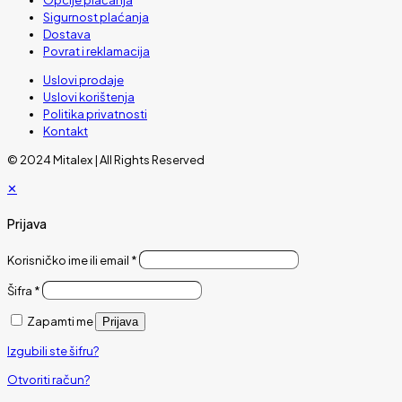
Sigurnost plaćanja
Dostava
Povrat i reklamacija
Uslovi prodaje
Uslovi korištenja
Politika privatnosti
Kontakt
© 2024 Mitalex | All Rights Reserved
✕
Prijava
Korisničko ime ili email
*
Šifra
*
Zapamti me
Prijava
Izgubili ste šifru?
Otvoriti račun?