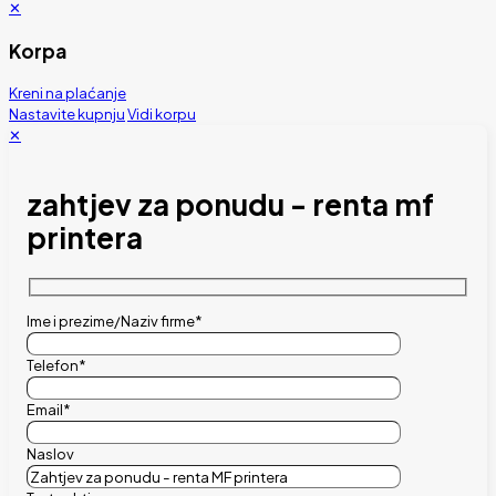
✕
Korpa
Kreni na plaćanje
Nastavite kupnju
Vidi korpu
✕
zahtjev za ponudu - renta mf
printera
Ime i prezime/Naziv firme*
Telefon*
Email*
Naslov