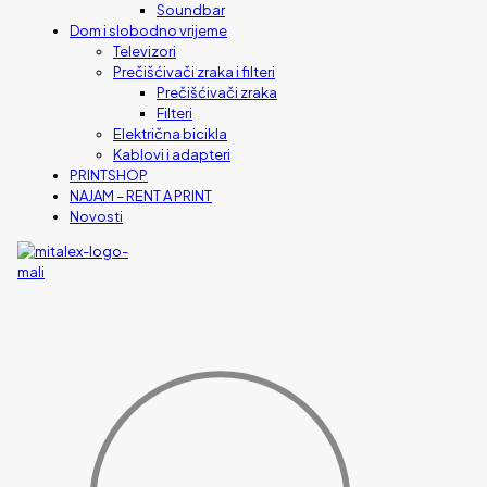
Soundbar
Dom i slobodno vrijeme
Televizori
Prečišćivači zraka i filteri
Prečišćivači zraka
Filteri
Električna bicikla
Kablovi i adapteri
PRINTSHOP
NAJAM – RENT A PRINT
Novosti