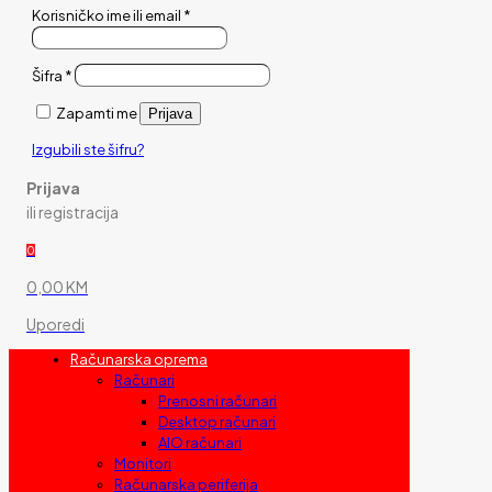
Korisničko ime ili email
*
Šifra
*
Zapamti me
Prijava
Izgubili ste šifru?
Prijava
ili registracija
0
0,00 KM
Uporedi
Računarska oprema
Računari
Prenosni računari
Desktop računari
AIO računari
Monitori
Računarska periferija