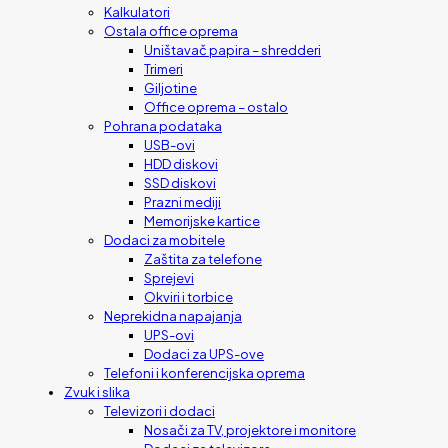
Kalkulatori
Ostala office oprema
Uništavač papira – shredderi
Trimeri
Giljotine
Office oprema – ostalo
Pohrana podataka
USB-ovi
HDD diskovi
SSD diskovi
Prazni mediji
Memorijske kartice
Dodaci za mobitele
Zaštita za telefone
Sprejevi
Okviri i torbice
Neprekidna napajanja
UPS-ovi
Dodaci za UPS-ove
Telefoni i konferencijska oprema
Zvuk i slika
Televizori i dodaci
Nosači za TV, projektore i monitore