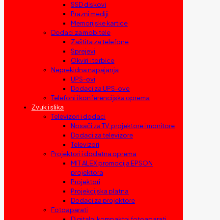
SSD diskovi
Prazni mediji
Memorijske kartice
Dodaci za mobitele
Zaštita za telefone
Sprejevi
Okviri i torbice
Neprekidna napajanja
UPS-ovi
Dodaci za UPS-ove
Telefoni i konferencijska oprema
Zvuk i slika
Televizori i dodaci
Nosači za TV, projektore i monitore
Dodaci za televizore
Televizori
Projektori i dodatna oprema
MIT ALEX promocija EPSON
projektora
Projektori
Projekcijska platna
Dodaci za projektore
Fotoaparati
Digitalni kompaktni fotoaparati