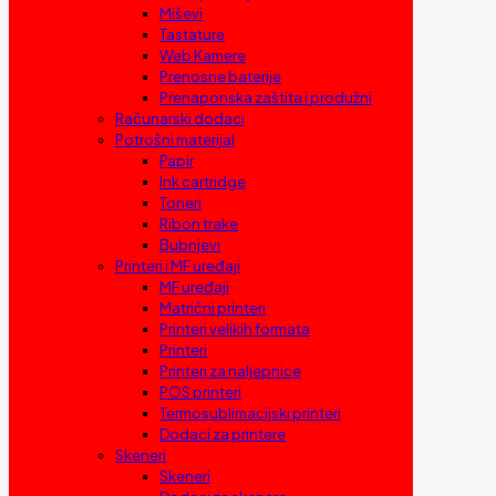
Miševi
Tastature
Web Kamere
Prenosne baterije
Prenaponska zaštita i produžni
Računarski dodaci
Potrošni materijal
Papir
Ink cartridge
Toneri
Ribon trake
Bubnjevi
Printeri i MF uređaji
MF uređaji
Matrični printeri
Printeri velikih formata
Printeri
Printeri za naljepnice
POS printeri
Termosublimacijski printeri
Dodaci za printere
Skeneri
Skeneri