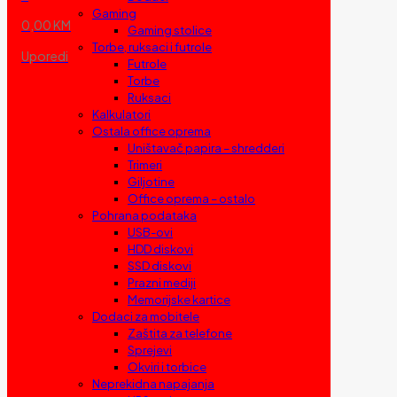
Gaming
0,00 KM
Gaming stolice
Torbe, ruksaci i futrole
Uporedi
Futrole
Torbe
Ruksaci
Kalkulatori
Ostala office oprema
Uništavač papira – shredderi
Trimeri
Giljotine
Office oprema – ostalo
Pohrana podataka
USB-ovi
HDD diskovi
SSD diskovi
Prazni mediji
Memorijske kartice
Dodaci za mobitele
Zaštita za telefone
Sprejevi
Okviri i torbice
Neprekidna napajanja