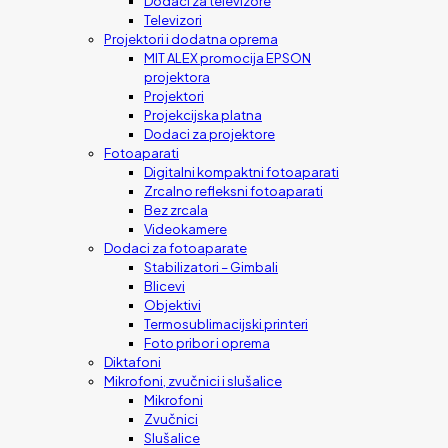
Dodaci za televizore
Televizori
Projektori i dodatna oprema
MIT ALEX promocija EPSON
projektora
Projektori
Projekcijska platna
Dodaci za projektore
Fotoaparati
Digitalni kompaktni fotoaparati
Zrcalno refleksni fotoaparati
Bez zrcala
Videokamere
Dodaci za fotoaparate
Stabilizatori – Gimbali
Blicevi
Objektivi
Termosublimacijski printeri
Foto pribor i oprema
Diktafoni
Mikrofoni, zvučnici i slušalice
Mikrofoni
Zvučnici
Slušalice