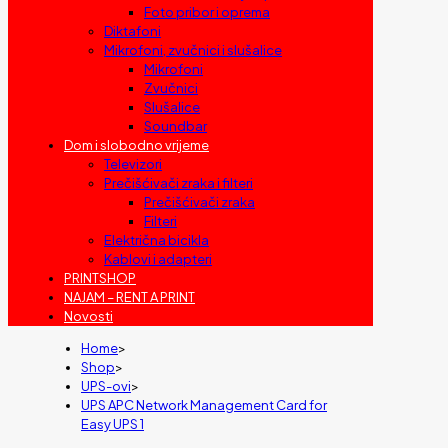
Foto pribor i oprema
Diktafoni
Mikrofoni, zvučnici i slušalice
Mikrofoni
Zvučnici
Slušalice
Soundbar
Dom i slobodno vrijeme
Televizori
Prečišćivači zraka i filteri
Prečišćivači zraka
Filteri
Električna bicikla
Kablovi i adapteri
PRINTSHOP
NAJAM – RENT A PRINT
Novosti
Home
>
Shop
>
UPS-ovi
>
UPS APC Network Management Card for
Easy UPS 1