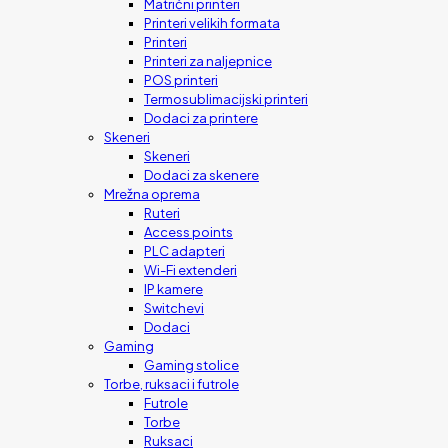
Matrični printeri
Printeri velikih formata
Printeri
Printeri za naljepnice
POS printeri
Termosublimacijski printeri
Dodaci za printere
Skeneri
Skeneri
Dodaci za skenere
Mrežna oprema
Ruteri
Access points
PLC adapteri
Wi-Fi extenderi
IP kamere
Switchevi
Dodaci
Gaming
Gaming stolice
Torbe, ruksaci i futrole
Futrole
Torbe
Ruksaci