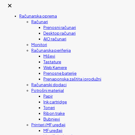
✕
Računarska oprema
Računari
Prenosni računari
Desktop računari
AIO računari
Monitori
Računarska periferija
Miševi
Tastature
Web Kamere
Prenosne baterije
Prenaponska zaštita i produžni
Računarski dodaci
Potrošni materijal
Papir
Ink cartridge
Toneri
Ribon trake
Bubnjevi
Printeri i MF uređaji
MF uređaji