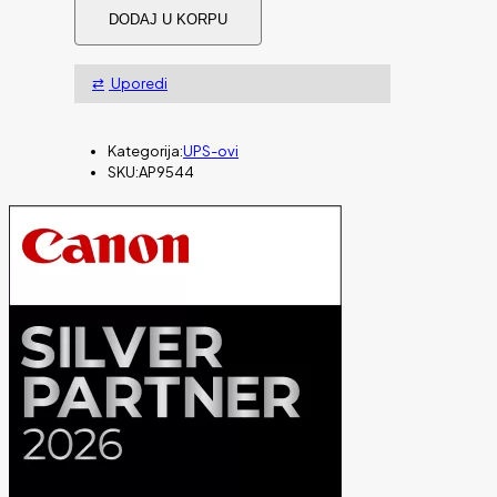
UPS
DODAJ U KORPU
APC
Network
Management
Uporedi
Card
for
Easy
UPS
Kategorija:
UPS-ovi
1
SKU:
AP9544
količina