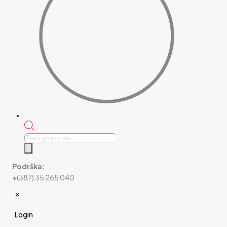
Products
search
Podrška:
+(387) 35 265 040
✕
Login