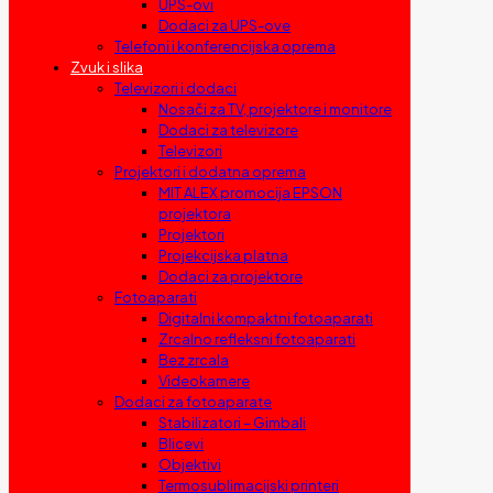
UPS-ovi
Dodaci za UPS-ove
Telefoni i konferencijska oprema
Zvuk i slika
Televizori i dodaci
Nosači za TV, projektore i monitore
Dodaci za televizore
Televizori
Projektori i dodatna oprema
MIT ALEX promocija EPSON
projektora
Projektori
Projekcijska platna
Dodaci za projektore
Fotoaparati
Digitalni kompaktni fotoaparati
Zrcalno refleksni fotoaparati
Bez zrcala
Videokamere
Dodaci za fotoaparate
Stabilizatori – Gimbali
Blicevi
Objektivi
Termosublimacijski printeri