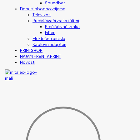
Soundbar
Dom i slobodno vrijeme
Televizori
Prečišćivači zraka i filteri
Prečišćivači zraka
Filteri
Električna bicikla
Kablovi i adapteri
PRINTSHOP
NAJAM – RENT A PRINT
Novosti