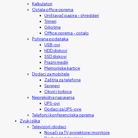
Kalkulatori
Ostala office oprema
Uništavač papira – shredderi
Trimeri
Giljotine
Office oprema – ostalo
Pohrana podataka
USB-ovi
HDD diskovi
SSD diskovi
Prazni mediji
Memorijske kartice
Dodaci za mobitele
Zaštita za telefone
Sprejevi
Okviri i torbice
Neprekidna napajanja
UPS-ovi
Dodaci za UPS-ove
Telefoni i konferencijska oprema
Zvuk i slika
Televizori i dodaci
Nosači za TV, projektore i monitore