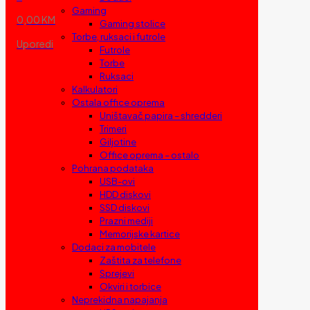
Gaming
0,00 KM
Gaming stolice
Torbe, ruksaci i futrole
Uporedi
Futrole
Torbe
Ruksaci
Kalkulatori
Ostala office oprema
Uništavač papira – shredderi
Trimeri
Giljotine
Office oprema – ostalo
Pohrana podataka
USB-ovi
HDD diskovi
SSD diskovi
Prazni mediji
Memorijske kartice
Dodaci za mobitele
Zaštita za telefone
Sprejevi
Okviri i torbice
Neprekidna napajanja