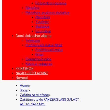
Foto pribor i oprema
Diktafoni
Mikrofoni, zvučnici i slušalice
Mikrofoni
Zvučnici
Slušalice
Soundbar
Dom i slobodno vrijeme
Televizori
Prečišćivači zraka i filteri
Prečišćivači zraka
Filteri
Električna bicikla
Kablovi i adapteri
PRINTSHOP
NAJAM – RENT A PRINT
Novosti
Home
>
Shop
>
Zaštita za telefone
>
Zaštitno staklo PANZERGLASS GALAXY
ACTIVE 2(44 MM)