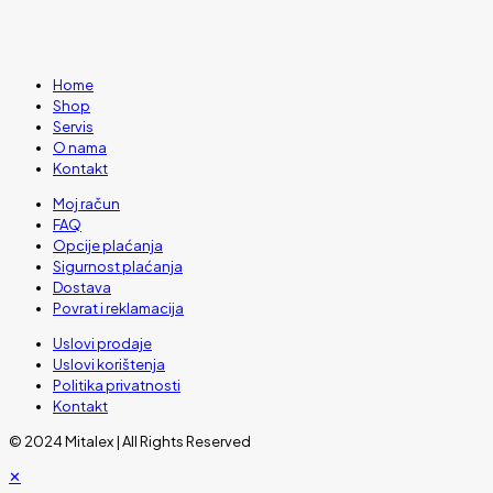
Home
Shop
Servis
O nama
Kontakt
Moj račun
FAQ
Opcije plaćanja
Sigurnost plaćanja
Dostava
Povrat i reklamacija
Uslovi prodaje
Uslovi korištenja
Politika privatnosti
Kontakt
© 2024 Mitalex | All Rights Reserved
✕