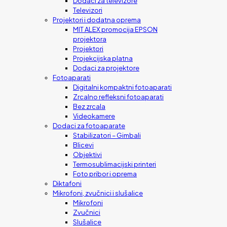
Dodaci za televizore
Televizori
Projektori i dodatna oprema
MIT ALEX promocija EPSON
projektora
Projektori
Projekcijska platna
Dodaci za projektore
Fotoaparati
Digitalni kompaktni fotoaparati
Zrcalno refleksni fotoaparati
Bez zrcala
Videokamere
Dodaci za fotoaparate
Stabilizatori – Gimbali
Blicevi
Objektivi
Termosublimacijski printeri
Foto pribor i oprema
Diktafoni
Mikrofoni, zvučnici i slušalice
Mikrofoni
Zvučnici
Slušalice