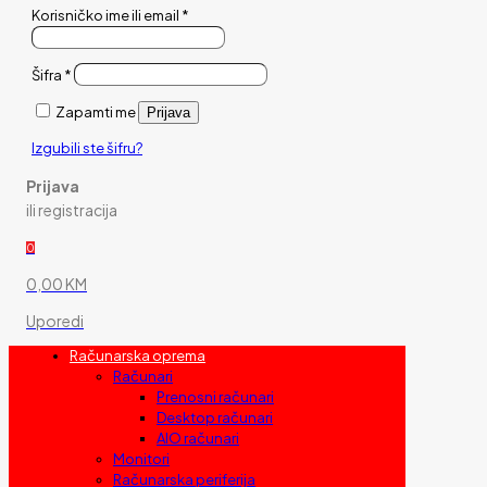
Korisničko ime ili email
*
Šifra
*
Zapamti me
Prijava
Izgubili ste šifru?
Prijava
ili registracija
0
0,00 KM
Uporedi
Računarska oprema
Računari
Prenosni računari
Desktop računari
AIO računari
Monitori
Računarska periferija