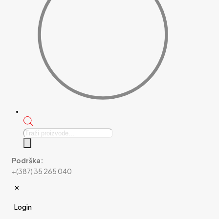
Products
search
Podrška:
+(387) 35 265 040
✕
Login