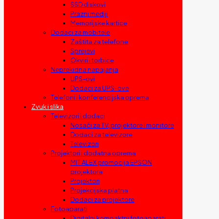
SSD diskovi
Prazni mediji
Memorijske kartice
Dodaci za mobitele
Zaštita za telefone
Sprejevi
Okviri i torbice
Neprekidna napajanja
UPS-ovi
Dodaci za UPS-ove
Telefoni i konferencijska oprema
Zvuk i slika
Televizori i dodaci
Nosači za TV, projektore i monitore
Dodaci za televizore
Televizori
Projektori i dodatna oprema
MIT ALEX promocija EPSON
projektora
Projektori
Projekcijska platna
Dodaci za projektore
Fotoaparati
Digitalni kompaktni fotoaparati