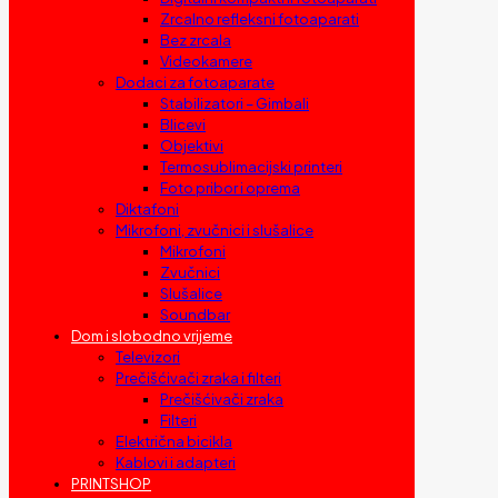
Zrcalno refleksni fotoaparati
Bez zrcala
Videokamere
Dodaci za fotoaparate
Stabilizatori – Gimbali
Blicevi
Objektivi
Termosublimacijski printeri
Foto pribor i oprema
Diktafoni
Mikrofoni, zvučnici i slušalice
Mikrofoni
Zvučnici
Slušalice
Soundbar
Dom i slobodno vrijeme
Televizori
Prečišćivači zraka i filteri
Prečišćivači zraka
Filteri
Električna bicikla
Kablovi i adapteri
PRINTSHOP