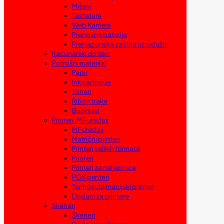
Miševi
Tastature
Web Kamere
Prenosne baterije
Prenaponska zaštita i produžni
Računarski dodaci
Potrošni materijal
Papir
Ink cartridge
Toneri
Ribon trake
Bubnjevi
Printeri i MF uređaji
MF uređaji
Matrični printeri
Printeri velikih formata
Printeri
Printeri za naljepnice
POS printeri
Termosublimacijski printeri
Dodaci za printere
Skeneri
Skeneri