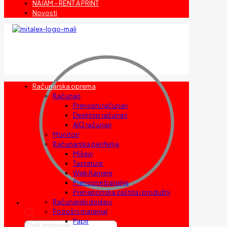
NAJAM – RENT A PRINT
Novosti
Računarska oprema
Računari
Prenosni računari
Desktop računari
AIO računari
Monitori
Računarska periferija
Miševi
Tastature
Web Kamere
Prenosne baterije
Prenaponska zaštita i produžni
Računarski dodaci
Potrošni materijal
Papir
Products