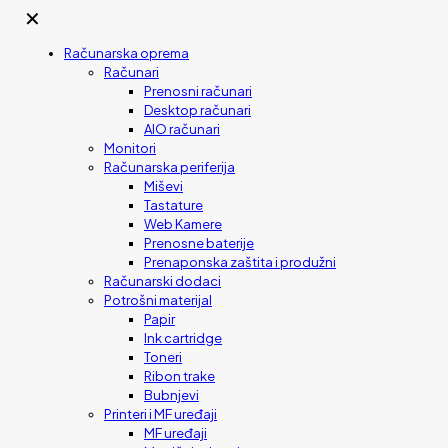
✕
Računarska oprema
Računari
Prenosni računari
Desktop računari
AIO računari
Monitori
Računarska periferija
Miševi
Tastature
Web Kamere
Prenosne baterije
Prenaponska zaštita i produžni
Računarski dodaci
Potrošni materijal
Papir
Ink cartridge
Toneri
Ribon trake
Bubnjevi
Printeri i MF uređaji
MF uređaji