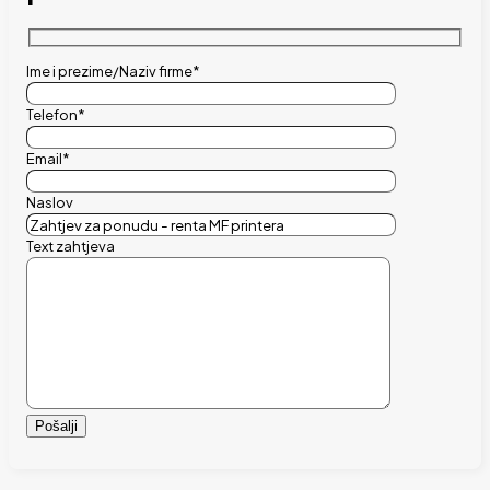
Ime i prezime/Naziv firme*
Telefon*
Email*
Naslov
Text zahtjeva