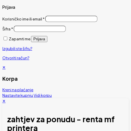
Prijava
Korisničko ime ili email
*
Šifra
*
Zapamti me
Prijava
Izgubili ste šifru?
Otvoriti račun?
✕
Korpa
Kreni na plaćanje
Nastavite kupnju
Vidi korpu
✕
zahtjev za ponudu - renta mf
printera