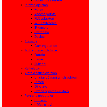
Dodaci za skenere
Mrežna oprema
Ruteri
Access points
PLC adapteri
Wi-Fi extenderi
IP kamere
Switchevi
Dodaci
Gaming
Gaming stolice
Torbe, ruksaci i futrole
Futrole
Torbe
Ruksaci
Kalkulatori
Ostala office oprema
Uništavač papira – shredderi
Trimeri
Giljotine
Office oprema – ostalo
Pohrana podataka
USB-ovi
HDD diskovi