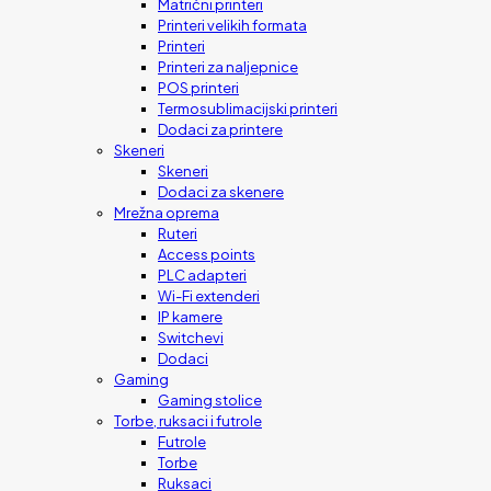
Matrični printeri
Printeri velikih formata
Printeri
Printeri za naljepnice
POS printeri
Termosublimacijski printeri
Dodaci za printere
Skeneri
Skeneri
Dodaci za skenere
Mrežna oprema
Ruteri
Access points
PLC adapteri
Wi-Fi extenderi
IP kamere
Switchevi
Dodaci
Gaming
Gaming stolice
Torbe, ruksaci i futrole
Futrole
Torbe
Ruksaci