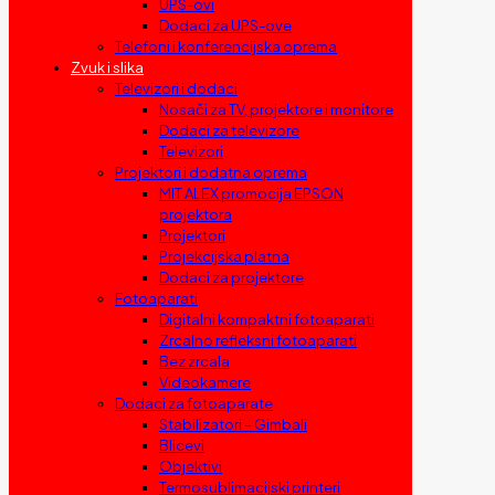
UPS-ovi
Dodaci za UPS-ove
Telefoni i konferencijska oprema
Zvuk i slika
Televizori i dodaci
Nosači za TV, projektore i monitore
Dodaci za televizore
Televizori
Projektori i dodatna oprema
MIT ALEX promocija EPSON
projektora
Projektori
Projekcijska platna
Dodaci za projektore
Fotoaparati
Digitalni kompaktni fotoaparati
Zrcalno refleksni fotoaparati
Bez zrcala
Videokamere
Dodaci za fotoaparate
Stabilizatori – Gimbali
Blicevi
Objektivi
Termosublimacijski printeri