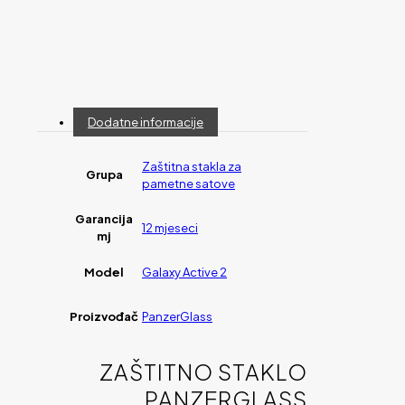
Dodatne informacije
Zaštitna stakla za
Grupa
pametne satove
Garancija
12 mjeseci
mj
Model
Galaxy Active 2
Proizvođač
PanzerGlass
ZAŠTITNO STAKLO
PANZERGLASS