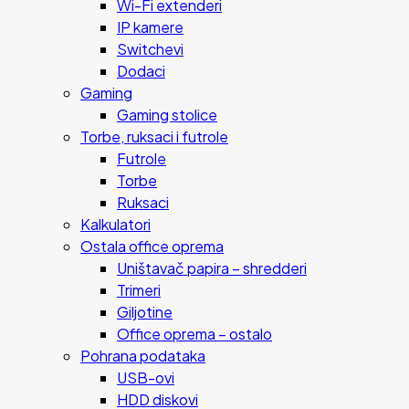
Wi-Fi extenderi
IP kamere
Switchevi
Dodaci
Gaming
Gaming stolice
Torbe, ruksaci i futrole
Futrole
Torbe
Ruksaci
Kalkulatori
Ostala office oprema
Uništavač papira – shredderi
Trimeri
Giljotine
Office oprema – ostalo
Pohrana podataka
USB-ovi
HDD diskovi