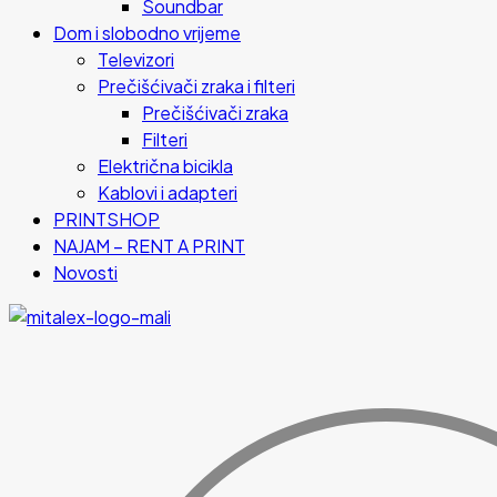
Soundbar
Dom i slobodno vrijeme
Televizori
Prečišćivači zraka i filteri
Prečišćivači zraka
Filteri
Električna bicikla
Kablovi i adapteri
PRINTSHOP
NAJAM – RENT A PRINT
Novosti