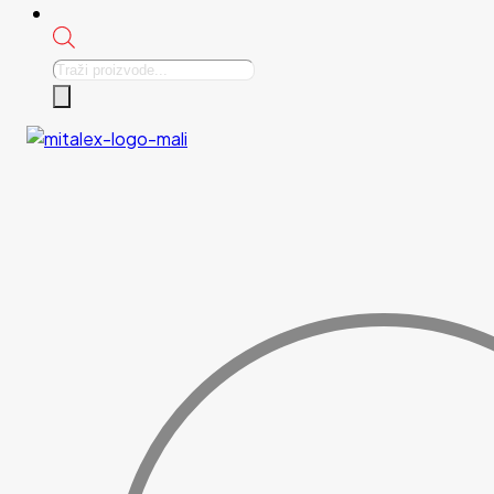
Products
search