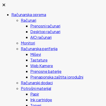
✕
Računarska oprema
Računari
Prenosni računari
Desktop računari
AIO računari
Monitori
Računarska periferija
Miševi
Tastature
Web Kamere
Prenosne baterije
Prenaponska zaštita i produžni
Računarski dodaci
Potrošni materijal
Papir
Ink cartridge
Toneri