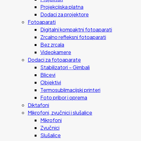
Projekcijska platna
Dodaci za projektore
Fotoaparati
Digitalni kompaktni fotoaparati
Zrcalno refleksni fotoaparati
Bez zrcala
Videokamere
Dodaci za fotoaparate
Stabilizatori – Gimbali
Blicevi
Objektivi
Termosublimacijski printeri
Foto pribor i oprema
Diktafoni
Mikrofoni, zvučnici i slušalice
Mikrofoni
Zvučnici
Slušalice