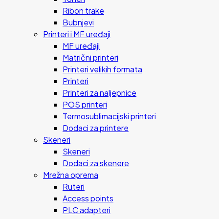
Ribon trake
Bubnjevi
Printeri i MF uređaji
MF uređaji
Matrični printeri
Printeri velikih formata
Printeri
Printeri za naljepnice
POS printeri
Termosublimacijski printeri
Dodaci za printere
Skeneri
Skeneri
Dodaci za skenere
Mrežna oprema
Ruteri
Access points
PLC adapteri