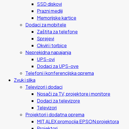
SSD diskovi
Prazni mediji
Memorijske kartice
Dodaci za mobitele
Zaštita za telefone
Sprejevi
Okviri i torbice
Neprekidna napajanja
UPS-ovi
Dodaci za UPS-ove
Telefoni i konferencijska oprema
Zvuk i slika
Televizori i dodaci
Nosači za TV, projektore i monitore
Dodaci za televizore
Televizori
Projektori i dodatna oprema
MIT ALEX promocija EPSON projektora
Projektori