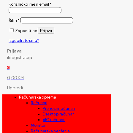
Korisničko ime ili email
*
Šifra
*
Zapamti me
Prijava
Izgubili ste šifru?
Prijava
ili registracija
0
0,00 KM
Uporedi
Računarska oprema
Računari
Prenosni računari
Desktop računari
AIO računari
Monitori
Računarska periferija