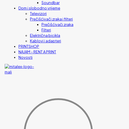
Soundbar
Dom i slobodno vrijeme
Televizori
Prečišćivači zraka i filteri
Prečišćivači zraka
Filteri
Električna bicikla
Kablovi i adapteri
PRINTSHOP
NAJAM – RENT A PRINT
Novosti