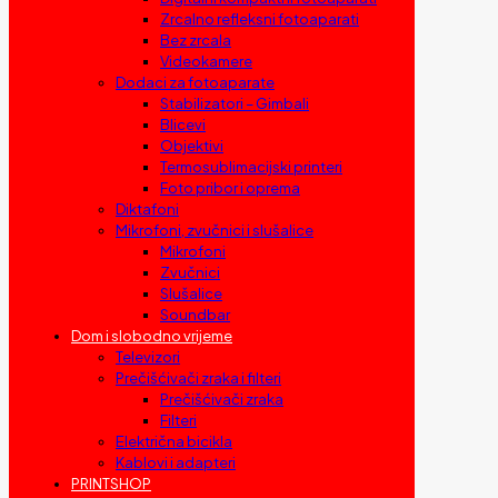
Zrcalno refleksni fotoaparati
Bez zrcala
Videokamere
Dodaci za fotoaparate
Stabilizatori – Gimbali
Blicevi
Objektivi
Termosublimacijski printeri
Foto pribor i oprema
Diktafoni
Mikrofoni, zvučnici i slušalice
Mikrofoni
Zvučnici
Slušalice
Soundbar
Dom i slobodno vrijeme
Televizori
Prečišćivači zraka i filteri
Prečišćivači zraka
Filteri
Električna bicikla
Kablovi i adapteri
PRINTSHOP