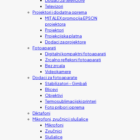
Dodaci za televizore
Televizori
Projektori i dodatna oprema
MIT ALEX promocija EPSON
projektora
Projektori
Projekcijska platna
Dodaci za projektore
Fotoaparati
Digitalni kompaktni fotoaparati
Zrcalno refleksni fotoaparati
Bez zrcala
Videokamere
Dodaci za fotoaparate
Stabilizatori – Gimbali
Blicevi
Objektivi
Termosublimacijski printeri
Foto pribor i oprema
Diktafoni
Mikrofoni, zvučnici i slušalice
Mikrofoni
Zvučnici
Slušalice