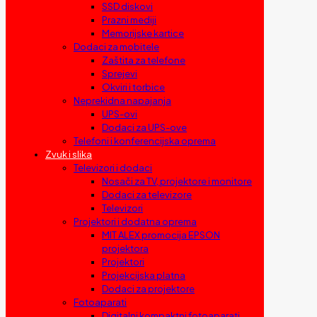
SSD diskovi
Prazni mediji
Memorijske kartice
Dodaci za mobitele
Zaštita za telefone
Sprejevi
Okviri i torbice
Neprekidna napajanja
UPS-ovi
Dodaci za UPS-ove
Telefoni i konferencijska oprema
Zvuk i slika
Televizori i dodaci
Nosači za TV, projektore i monitore
Dodaci za televizore
Televizori
Projektori i dodatna oprema
MIT ALEX promocija EPSON
projektora
Projektori
Projekcijska platna
Dodaci za projektore
Fotoaparati
Digitalni kompaktni fotoaparati