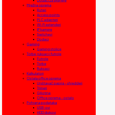
Dodaci za skenere
Mrežna oprema
Ruteri
Access points
PLC adapteri
Wi-Fi extenderi
IP kamere
Switchevi
Dodaci
Gaming
Gaming stolice
Torbe, ruksaci i futrole
Futrole
Torbe
Ruksaci
Kalkulatori
Ostala office oprema
Uništavač papira – shredderi
Trimeri
Giljotine
Office oprema – ostalo
Pohrana podataka
USB-ovi
HDD diskovi