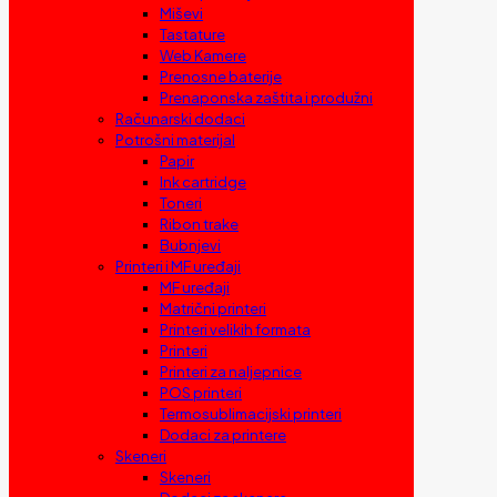
Miševi
Tastature
Web Kamere
Prenosne baterije
Prenaponska zaštita i produžni
Računarski dodaci
Potrošni materijal
Papir
Ink cartridge
Toneri
Ribon trake
Bubnjevi
Printeri i MF uređaji
MF uređaji
Matrični printeri
Printeri velikih formata
Printeri
Printeri za naljepnice
POS printeri
Termosublimacijski printeri
Dodaci za printere
Skeneri
Skeneri