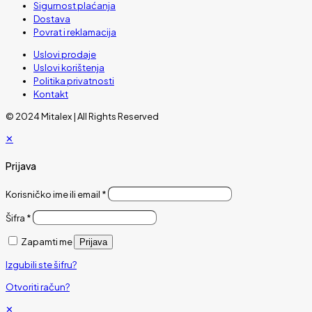
Sigurnost plaćanja
Dostava
Povrat i reklamacija
Uslovi prodaje
Uslovi korištenja
Politika privatnosti
Kontakt
© 2024 Mitalex | All Rights Reserved
✕
Prijava
Korisničko ime ili email
*
Šifra
*
Zapamti me
Prijava
Izgubili ste šifru?
Otvoriti račun?
✕