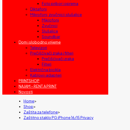
Foto pribor i oprema
Diktafoni
Mikrofoni, zvučnici i slušalice
Mikrofoni
Zvučnici
Slušalice
Soundbar
Dom i slobodno vrijeme
Televizori
Prečišćivači zraka i filteri
Prečišćivači zraka
Filteri
Električna bicikla
Kablovi i adapteri
PRINTSHOP
NAJAM – RENT A PRINT
Novosti
Home
>
Shop
>
Zaštita za telefone
>
Zaštitno staklo PG iPhone 16/15 Privacy