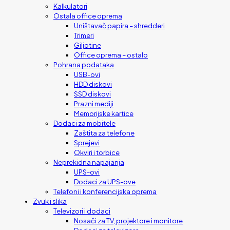
Kalkulatori
Ostala office oprema
Uništavač papira – shredderi
Trimeri
Giljotine
Office oprema – ostalo
Pohrana podataka
USB-ovi
HDD diskovi
SSD diskovi
Prazni mediji
Memorijske kartice
Dodaci za mobitele
Zaštita za telefone
Sprejevi
Okviri i torbice
Neprekidna napajanja
UPS-ovi
Dodaci za UPS-ove
Telefoni i konferencijska oprema
Zvuk i slika
Televizori i dodaci
Nosači za TV, projektore i monitore