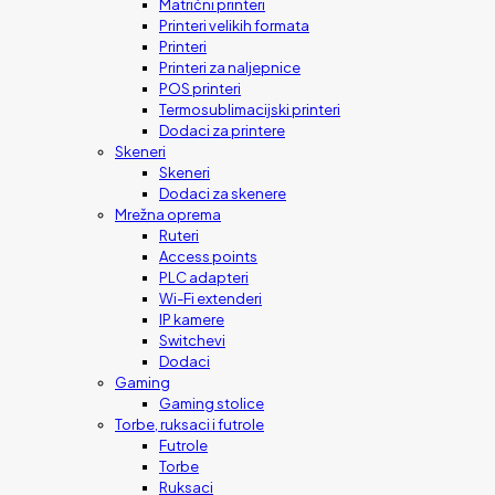
Matrični printeri
Printeri velikih formata
Printeri
Printeri za naljepnice
POS printeri
Termosublimacijski printeri
Dodaci za printere
Skeneri
Skeneri
Dodaci za skenere
Mrežna oprema
Ruteri
Access points
PLC adapteri
Wi-Fi extenderi
IP kamere
Switchevi
Dodaci
Gaming
Gaming stolice
Torbe, ruksaci i futrole
Futrole
Torbe
Ruksaci