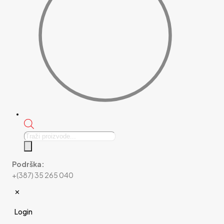
Products
search
Podrška:
+(387) 35 265 040
✕
Login