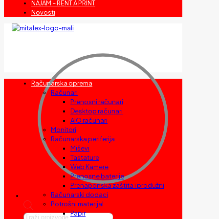
NAJAM – RENT A PRINT
Novosti
Računarska oprema
Računari
Prenosni računari
Desktop računari
AIO računari
Monitori
Računarska periferija
Miševi
Tastature
Web Kamere
Prenosne baterije
Prenaponska zaštita i produžni
Računarski dodaci
Potrošni materijal
Papir
Products