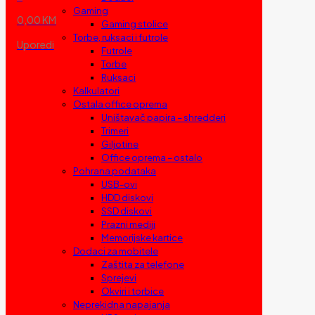
Gaming
0,00 KM
Gaming stolice
Torbe, ruksaci i futrole
Uporedi
Futrole
Torbe
Ruksaci
Kalkulatori
Ostala office oprema
Uništavač papira – shredderi
Trimeri
Giljotine
Office oprema – ostalo
Pohrana podataka
USB-ovi
HDD diskovi
SSD diskovi
Prazni mediji
Memorijske kartice
Dodaci za mobitele
Zaštita za telefone
Sprejevi
Okviri i torbice
Neprekidna napajanja