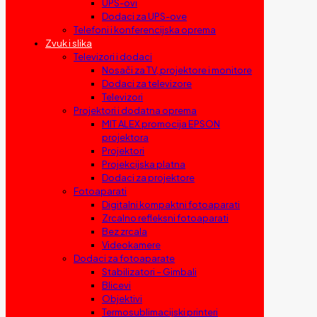
UPS-ovi
Dodaci za UPS-ove
Telefoni i konferencijska oprema
Zvuk i slika
Televizori i dodaci
Nosači za TV, projektore i monitore
Dodaci za televizore
Televizori
Projektori i dodatna oprema
MIT ALEX promocija EPSON
projektora
Projektori
Projekcijska platna
Dodaci za projektore
Fotoaparati
Digitalni kompaktni fotoaparati
Zrcalno refleksni fotoaparati
Bez zrcala
Videokamere
Dodaci za fotoaparate
Stabilizatori – Gimbali
Blicevi
Objektivi
Termosublimacijski printeri