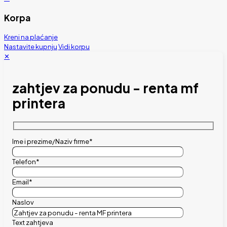
Korpa
Kreni na plaćanje
Nastavite kupnju
Vidi korpu
✕
zahtjev za ponudu - renta mf
printera
Ime i prezime/Naziv firme*
Telefon*
Email*
Naslov
Text zahtjeva