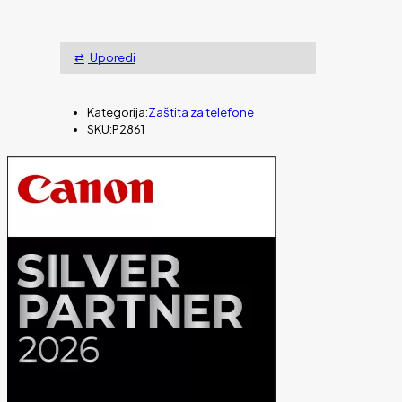
Uporedi
Kategorija:
Zaštita za telefone
SKU:
P2861