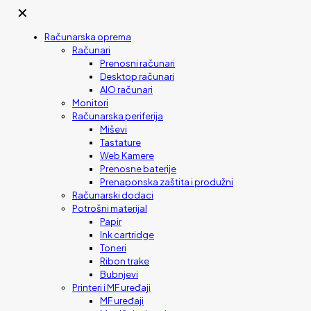
✕
Računarska oprema
Računari
Prenosni računari
Desktop računari
AIO računari
Monitori
Računarska periferija
Miševi
Tastature
Web Kamere
Prenosne baterije
Prenaponska zaštita i produžni
Računarski dodaci
Potrošni materijal
Papir
Ink cartridge
Toneri
Ribon trake
Bubnjevi
Printeri i MF uređaji
MF uređaji