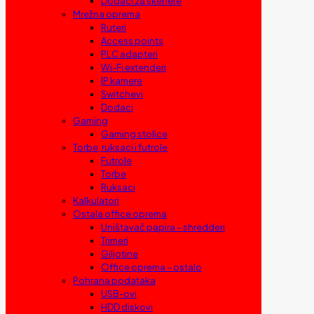
Dodaci za skenere
Mrežna oprema
Ruteri
Access points
PLC adapteri
Wi-Fi extenderi
IP kamere
Switchevi
Dodaci
Gaming
Gaming stolice
Torbe, ruksaci i futrole
Futrole
Torbe
Ruksaci
Kalkulatori
Ostala office oprema
Uništavač papira – shredderi
Trimeri
Giljotine
Office oprema – ostalo
Pohrana podataka
USB-ovi
HDD diskovi