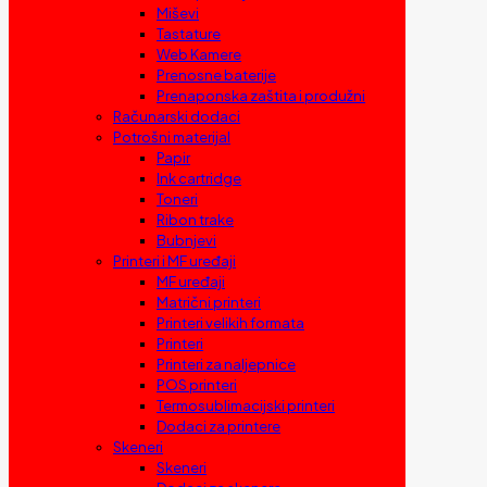
Miševi
Tastature
Web Kamere
Prenosne baterije
Prenaponska zaštita i produžni
Računarski dodaci
Potrošni materijal
Papir
Ink cartridge
Toneri
Ribon trake
Bubnjevi
Printeri i MF uređaji
MF uređaji
Matrični printeri
Printeri velikih formata
Printeri
Printeri za naljepnice
POS printeri
Termosublimacijski printeri
Dodaci za printere
Skeneri
Skeneri