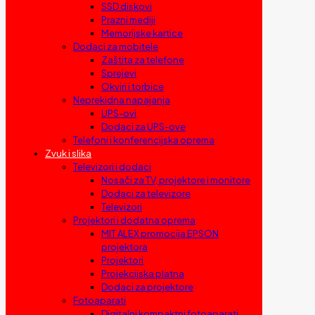
SSD diskovi
Prazni mediji
Memorijske kartice
Dodaci za mobitele
Zaštita za telefone
Sprejevi
Okviri i torbice
Neprekidna napajanja
UPS-ovi
Dodaci za UPS-ove
Telefoni i konferencijska oprema
Zvuk i slika
Televizori i dodaci
Nosači za TV, projektore i monitore
Dodaci za televizore
Televizori
Projektori i dodatna oprema
MIT ALEX promocija EPSON
projektora
Projektori
Projekcijska platna
Dodaci za projektore
Fotoaparati
Digitalni kompaktni fotoaparati