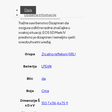
Opis
Dodatne informacije
Tražite savršenstvo Dizajniran da
osigura odlične radne značajke u
svakoj situaciji, EOS 5D Mark IV
predivno je dizajniran i temeljito vješt
sveobuhvatni uređaj.
Grupa
Zrcalno refleksni (SRL)
Baterija
LPE6N
Blic
da
Boja
Crna
Dimenzije Š
150,7 x 116,4 x 75,9
x D x V