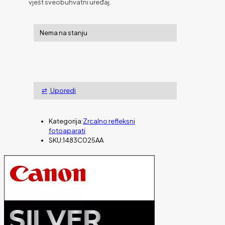
vješt sveobuhvatni uređaj.
Nema na stanju
Uporedi
Kategorija:
Zrcalno refleksni
fotoaparati
SKU:
1483C025AA