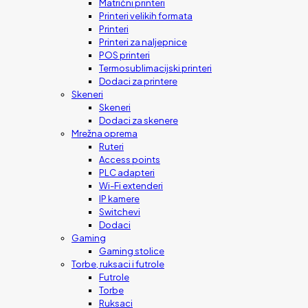
Matrični printeri
Printeri velikih formata
Printeri
Printeri za naljepnice
POS printeri
Termosublimacijski printeri
Dodaci za printere
Skeneri
Skeneri
Dodaci za skenere
Mrežna oprema
Ruteri
Access points
PLC adapteri
Wi-Fi extenderi
IP kamere
Switchevi
Dodaci
Gaming
Gaming stolice
Torbe, ruksaci i futrole
Futrole
Torbe
Ruksaci