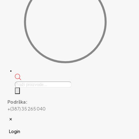
Products
search
Podrška:
+(387) 35 265 040
✕
Login