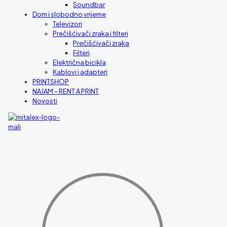
Soundbar
Dom i slobodno vrijeme
Televizori
Prečišćivači zraka i filteri
Prečišćivači zraka
Filteri
Električna bicikla
Kablovi i adapteri
PRINTSHOP
NAJAM – RENT A PRINT
Novosti