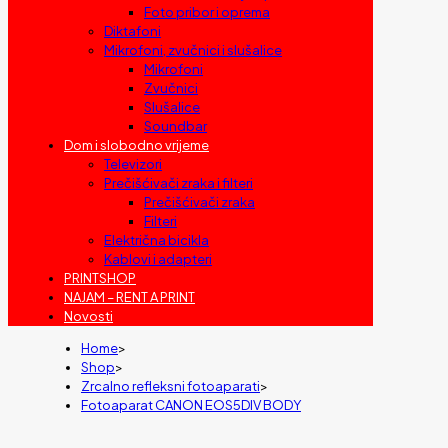
Foto pribor i oprema
Diktafoni
Mikrofoni, zvučnici i slušalice
Mikrofoni
Zvučnici
Slušalice
Soundbar
Dom i slobodno vrijeme
Televizori
Prečišćivači zraka i filteri
Prečišćivači zraka
Filteri
Električna bicikla
Kablovi i adapteri
PRINTSHOP
NAJAM – RENT A PRINT
Novosti
Home
>
Shop
>
Zrcalno refleksni fotoaparati
>
Fotoaparat CANON EOS5DIV BODY