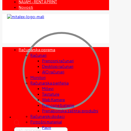
NAJAM – RENT A PRINT
Novosti
Računarska oprema
Računari
Prenosni računari
Desktop računari
AIO računari
Monitori
Računarska periferija
Miševi
Tastature
Web Kamere
Prenosne baterije
Prenaponska zaštita i produžni
Računarski dodaci
Potrošni materijal
Papir
Products