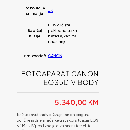
Rezolucija
4K
snimanja
EOS kućište,
Sadržaj
poklopac, traka,
kutije
baterija, kabl za
napajanje
Proizvođač
CANON
FOTOAPARAT CANON
EOS5DIV BODY
5.340,00
KM
Tražite savršenstvo Dizajniran da osigura
odlične radne značajke u svakoj situaciji, EOS
5D Mark IV predivno je dizajniran i temeljito