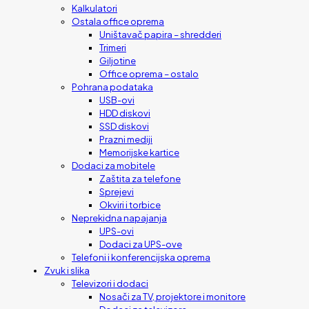
Kalkulatori
Ostala office oprema
Uništavač papira – shredderi
Trimeri
Giljotine
Office oprema – ostalo
Pohrana podataka
USB-ovi
HDD diskovi
SSD diskovi
Prazni mediji
Memorijske kartice
Dodaci za mobitele
Zaštita za telefone
Sprejevi
Okviri i torbice
Neprekidna napajanja
UPS-ovi
Dodaci za UPS-ove
Telefoni i konferencijska oprema
Zvuk i slika
Televizori i dodaci
Nosači za TV, projektore i monitore