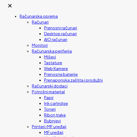
✕
Računarska oprema
Računari
Prenosni računari
Desktop računari
AIO računari
Monitori
Računarska periferija
Miševi
Tastature
Web Kamere
Prenosne baterije
Prenaponska zaštita i produžni
Računarski dodaci
Potrošni materijal
Papir
Ink cartridge
Toneri
Ribon trake
Bubnjevi
Printeri i MF uređaji
MF uređaji