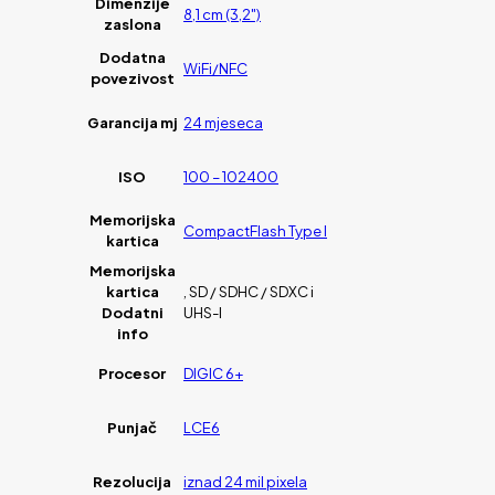
Dimenzije
8,1 cm (3,2")
zaslona
Dodatna
WiFi/NFC
povezivost
Garancija mj
24 mjeseca
ISO
100 – 102400
Memorijska
CompactFlash Type I
kartica
Memorijska
kartica
, SD / SDHC / SDXC i
Dodatni
UHS-I
info
Procesor
DIGIC 6+
Punjač
LCE6
Rezolucija
iznad 24 mil pixela