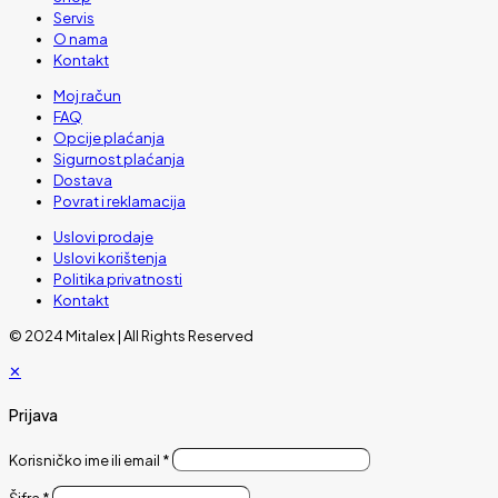
Servis
O nama
Kontakt
Moj račun
FAQ
Opcije plaćanja
Sigurnost plaćanja
Dostava
Povrat i reklamacija
Uslovi prodaje
Uslovi korištenja
Politika privatnosti
Kontakt
© 2024 Mitalex | All Rights Reserved
✕
Prijava
Korisničko ime ili email
*