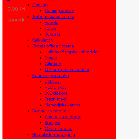
Gaming
0,00 KM
Gaming stolice
Torbe, ruksaci i futrole
Uporedi
Futrole
Torbe
Ruksaci
Kalkulatori
Ostala office oprema
Uništavač papira – shredderi
Trimeri
Giljotine
Office oprema – ostalo
Pohrana podataka
USB-ovi
HDD diskovi
SSD diskovi
Prazni mediji
Memorijske kartice
Dodaci za mobitele
Zaštita za telefone
Sprejevi
Okviri i torbice
Neprekidna napajanja