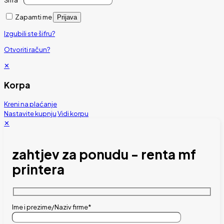
Šifra
*
Zapamti me
Prijava
Izgubili ste šifru?
Otvoriti račun?
✕
Korpa
Kreni na plaćanje
Nastavite kupnju
Vidi korpu
✕
zahtjev za ponudu - renta mf
printera
Ime i prezime/Naziv firme*