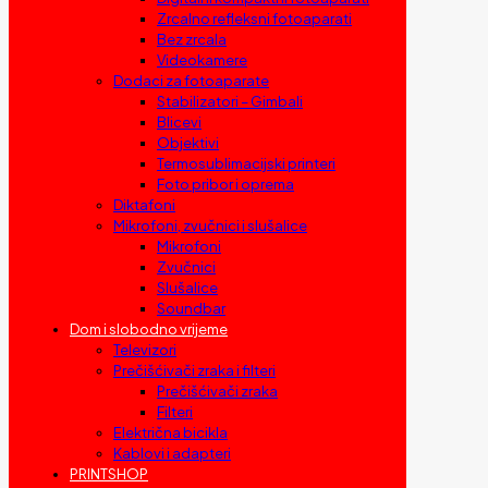
Zrcalno refleksni fotoaparati
Bez zrcala
Videokamere
Dodaci za fotoaparate
Stabilizatori – Gimbali
Blicevi
Objektivi
Termosublimacijski printeri
Foto pribor i oprema
Diktafoni
Mikrofoni, zvučnici i slušalice
Mikrofoni
Zvučnici
Slušalice
Soundbar
Dom i slobodno vrijeme
Televizori
Prečišćivači zraka i filteri
Prečišćivači zraka
Filteri
Električna bicikla
Kablovi i adapteri
PRINTSHOP