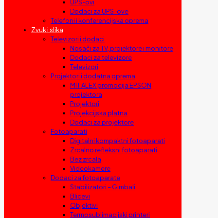
UPS-ovi
Dodaci za UPS-ove
Telefoni i konferencijska oprema
Zvuk i slika
Televizori i dodaci
Nosači za TV, projektore i monitore
Dodaci za televizore
Televizori
Projektori i dodatna oprema
MIT ALEX promocija EPSON
projektora
Projektori
Projekcijska platna
Dodaci za projektore
Fotoaparati
Digitalni kompaktni fotoaparati
Zrcalno refleksni fotoaparati
Bez zrcala
Videokamere
Dodaci za fotoaparate
Stabilizatori – Gimbali
Blicevi
Objektivi
Termosublimacijski printeri