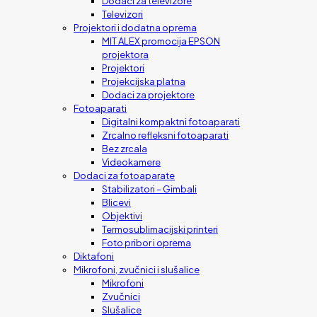
Dodaci za televizore
Televizori
Projektori i dodatna oprema
MIT ALEX promocija EPSON
projektora
Projektori
Projekcijska platna
Dodaci za projektore
Fotoaparati
Digitalni kompaktni fotoaparati
Zrcalno refleksni fotoaparati
Bez zrcala
Videokamere
Dodaci za fotoaparate
Stabilizatori – Gimbali
Blicevi
Objektivi
Termosublimacijski printeri
Foto pribor i oprema
Diktafoni
Mikrofoni, zvučnici i slušalice
Mikrofoni
Zvučnici
Slušalice