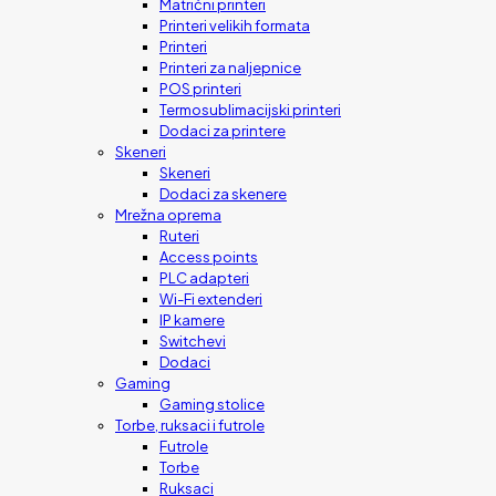
Matrični printeri
Printeri velikih formata
Printeri
Printeri za naljepnice
POS printeri
Termosublimacijski printeri
Dodaci za printere
Skeneri
Skeneri
Dodaci za skenere
Mrežna oprema
Ruteri
Access points
PLC adapteri
Wi-Fi extenderi
IP kamere
Switchevi
Dodaci
Gaming
Gaming stolice
Torbe, ruksaci i futrole
Futrole
Torbe
Ruksaci