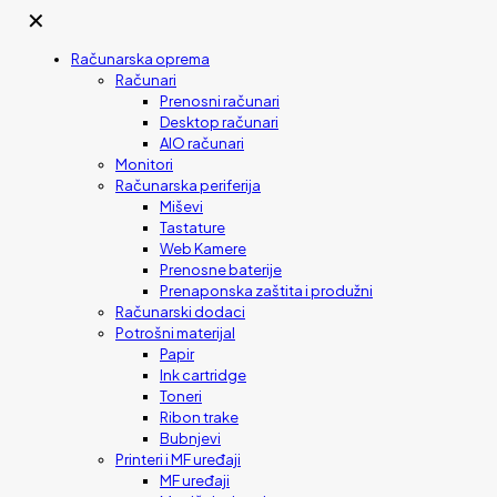
✕
Računarska oprema
Računari
Prenosni računari
Desktop računari
AIO računari
Monitori
Računarska periferija
Miševi
Tastature
Web Kamere
Prenosne baterije
Prenaponska zaštita i produžni
Računarski dodaci
Potrošni materijal
Papir
Ink cartridge
Toneri
Ribon trake
Bubnjevi
Printeri i MF uređaji
MF uređaji