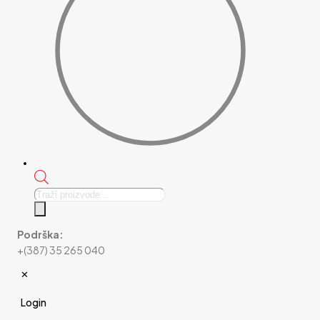
Products
search
Podrška:
+(387) 35 265 040
✕
Login