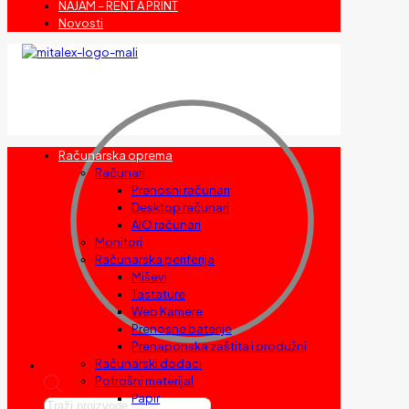
NAJAM – RENT A PRINT
Novosti
Računarska oprema
Računari
Prenosni računari
Desktop računari
AIO računari
Monitori
Računarska periferija
Miševi
Tastature
Web Kamere
Prenosne baterije
Prenaponska zaštita i produžni
Računarski dodaci
Potrošni materijal
Papir
Products