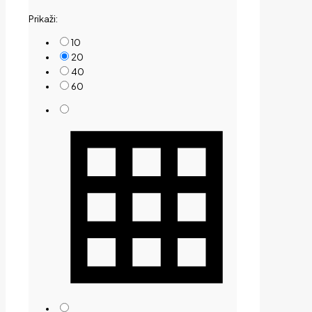
by
Prikaži:
price:
low
10
to
20
high
40
60