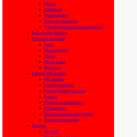
Miševi
Tastature
Web Kamere
Prenosne baterije
Prenaponska zaštita i produžni
Računarski dodaci
Potrošni materijal
Papir
Ink cartridge
Toneri
Ribon trake
Bubnjevi
Printeri i MF uređaji
MF uređaji
Matrični printeri
Printeri velikih formata
Printeri
Printeri za naljepnice
POS printeri
Termosublimacijski printeri
Dodaci za printere
Skeneri
Skeneri