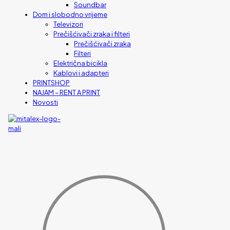
Soundbar
Dom i slobodno vrijeme
Televizori
Prečišćivači zraka i filteri
Prečišćivači zraka
Filteri
Električna bicikla
Kablovi i adapteri
PRINTSHOP
NAJAM – RENT A PRINT
Novosti