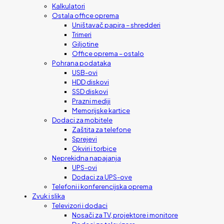
Kalkulatori
Ostala office oprema
Uništavač papira – shredderi
Trimeri
Giljotine
Office oprema – ostalo
Pohrana podataka
USB-ovi
HDD diskovi
SSD diskovi
Prazni mediji
Memorijske kartice
Dodaci za mobitele
Zaštita za telefone
Sprejevi
Okviri i torbice
Neprekidna napajanja
UPS-ovi
Dodaci za UPS-ove
Telefoni i konferencijska oprema
Zvuk i slika
Televizori i dodaci
Nosači za TV, projektore i monitore