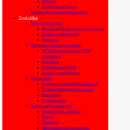
UPS-ovi
Dodaci za UPS-ove
Telefoni i konferencijska oprema
Zvuk i slika
Televizori i dodaci
Nosači za TV, projektore i monitore
Dodaci za televizore
Televizori
Projektori i dodatna oprema
MIT ALEX promocija EPSON
projektora
Projektori
Projekcijska platna
Dodaci za projektore
Fotoaparati
Digitalni kompaktni fotoaparati
Zrcalno refleksni fotoaparati
Bez zrcala
Videokamere
Dodaci za fotoaparate
Stabilizatori – Gimbali
Blicevi
Objektivi
Termosublimacijski printeri