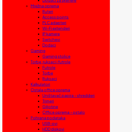
Dodaci za skenere
Mrežna oprema
Ruteri
Access points
PLC adapteri
Wi-Fi extenderi
IP kamere
Switchevi
Dodaci
Gaming
Gaming stolice
Torbe, ruksaci i futrole
Futrole
Torbe
Ruksaci
Kalkulatori
Ostala office oprema
Uništavač papira – shredderi
Trimeri
Giljotine
Office oprema – ostalo
Pohrana podataka
USB-ovi
HDD diskovi