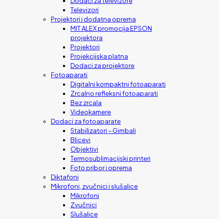
Dodaci za televizore
Televizori
Projektori i dodatna oprema
MIT ALEX promocija EPSON
projektora
Projektori
Projekcijska platna
Dodaci za projektore
Fotoaparati
Digitalni kompaktni fotoaparati
Zrcalno refleksni fotoaparati
Bez zrcala
Videokamere
Dodaci za fotoaparate
Stabilizatori – Gimbali
Blicevi
Objektivi
Termosublimacijski printeri
Foto pribor i oprema
Diktafoni
Mikrofoni, zvučnici i slušalice
Mikrofoni
Zvučnici
Slušalice