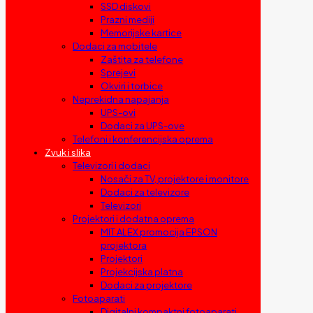
SSD diskovi
Prazni mediji
Memorijske kartice
Dodaci za mobitele
Zaštita za telefone
Sprejevi
Okviri i torbice
Neprekidna napajanja
UPS-ovi
Dodaci za UPS-ove
Telefoni i konferencijska oprema
Zvuk i slika
Televizori i dodaci
Nosači za TV, projektore i monitore
Dodaci za televizore
Televizori
Projektori i dodatna oprema
MIT ALEX promocija EPSON
projektora
Projektori
Projekcijska platna
Dodaci za projektore
Fotoaparati
Digitalni kompaktni fotoaparati