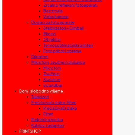
Zrcalno refleksni fotoaparati
Bez zrcala
Videokamere
Dodaci za fotoaparate
Stabilizatori – Gimbali
Blicevi
Objektivi
Termosublimacijski printeri
Foto pribor i oprema
Diktafoni
Mikrofoni, zvučnici i slušalice
Mikrofoni
Zvučnici
Slušalice
Soundbar
Dom i slobodno vrijeme
Televizori
Prečišćivači zraka i filteri
Prečišćivači zraka
Filteri
Električna bicikla
Kablovi i adapteri
PRINTSHOP