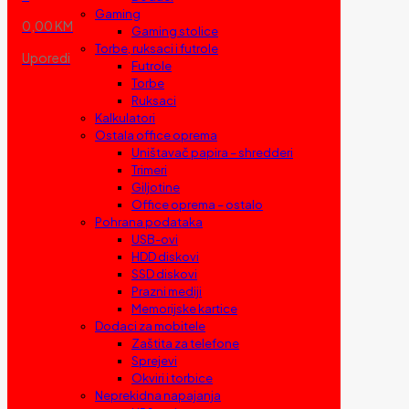
Gaming
0,00 KM
Gaming stolice
Torbe, ruksaci i futrole
Uporedi
Futrole
Torbe
Ruksaci
Kalkulatori
Ostala office oprema
Uništavač papira – shredderi
Trimeri
Giljotine
Office oprema – ostalo
Pohrana podataka
USB-ovi
HDD diskovi
SSD diskovi
Prazni mediji
Memorijske kartice
Dodaci za mobitele
Zaštita za telefone
Sprejevi
Okviri i torbice
Neprekidna napajanja