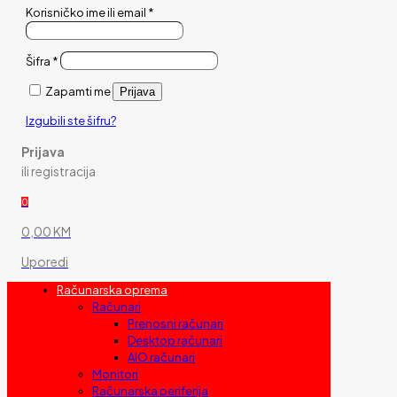
Korisničko ime ili email
*
Šifra
*
Zapamti me
Prijava
Izgubili ste šifru?
Prijava
ili registracija
0
0,00 KM
Uporedi
Računarska oprema
Računari
Prenosni računari
Desktop računari
AIO računari
Monitori
Računarska periferija