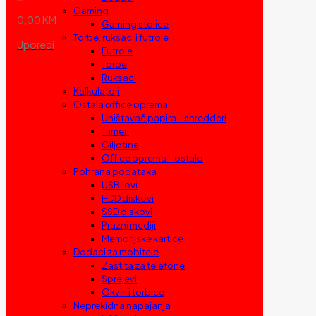
Gaming
0,00 KM
Gaming stolice
Torbe, ruksaci i futrole
Uporedi
Futrole
Torbe
Ruksaci
Kalkulatori
Ostala office oprema
Uništavač papira – shredderi
Trimeri
Giljotine
Office oprema – ostalo
Pohrana podataka
USB-ovi
HDD diskovi
SSD diskovi
Prazni mediji
Memorijske kartice
Dodaci za mobitele
Zaštita za telefone
Sprejevi
Okviri i torbice
Neprekidna napajanja