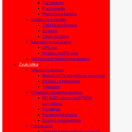
SSD diskovi
Prazni mediji
Memorijske kartice
Dodaci za mobitele
Zaštita za telefone
Sprejevi
Okviri i torbice
Neprekidna napajanja
UPS-ovi
Dodaci za UPS-ove
Telefoni i konferencijska oprema
Zvuk i slika
Televizori i dodaci
Nosači za TV, projektore i monitore
Dodaci za televizore
Televizori
Projektori i dodatna oprema
MIT ALEX promocija EPSON
projektora
Projektori
Projekcijska platna
Dodaci za projektore
Fotoaparati
Digitalni kompaktni fotoaparati