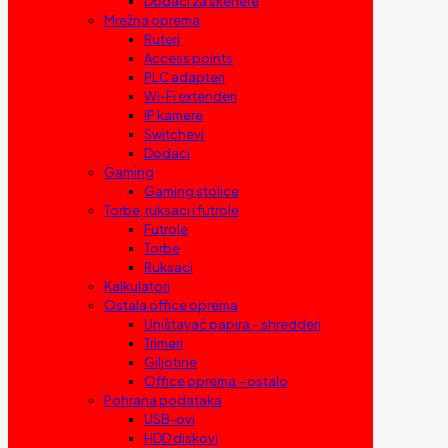
Dodaci za skenere
Mrežna oprema
Ruteri
Access points
PLC adapteri
Wi-Fi extenderi
IP kamere
Switchevi
Dodaci
Gaming
Gaming stolice
Torbe, ruksaci i futrole
Futrole
Torbe
Ruksaci
Kalkulatori
Ostala office oprema
Uništavač papira – shredderi
Trimeri
Giljotine
Office oprema – ostalo
Pohrana podataka
USB-ovi
HDD diskovi