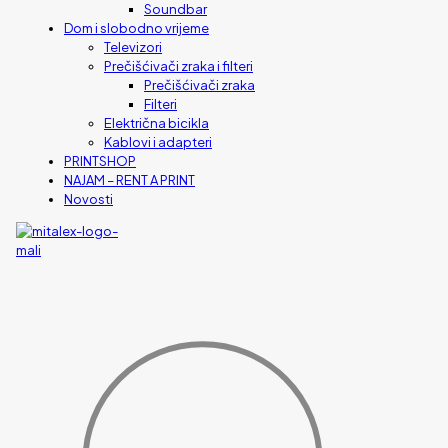
Soundbar
Dom i slobodno vrijeme
Televizori
Prečišćivači zraka i filteri
Prečišćivači zraka
Filteri
Električna bicikla
Kablovi i adapteri
PRINTSHOP
NAJAM – RENT A PRINT
Novosti