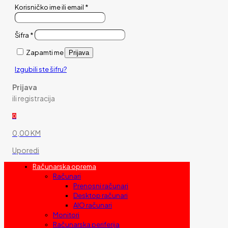
Korisničko ime ili email
*
Šifra
*
Zapamti me
Prijava
Izgubili ste šifru?
Prijava
ili registracija
0
0,00 KM
Uporedi
Računarska oprema
Računari
Prenosni računari
Desktop računari
AIO računari
Monitori
Računarska periferija