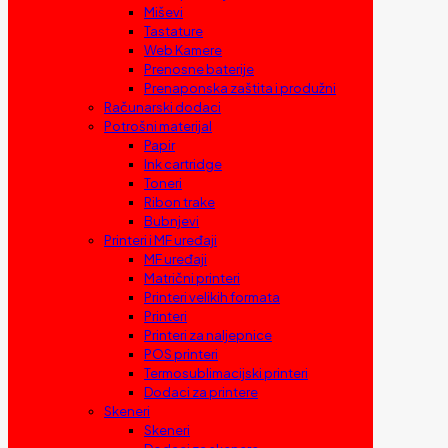
Miševi
Tastature
Web Kamere
Prenosne baterije
Prenaponska zaštita i produžni
Računarski dodaci
Potrošni materijal
Papir
Ink cartridge
Toneri
Ribon trake
Bubnjevi
Printeri i MF uređaji
MF uređaji
Matrični printeri
Printeri velikih formata
Printeri
Printeri za naljepnice
POS printeri
Termosublimacijski printeri
Dodaci za printere
Skeneri
Skeneri