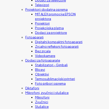
Dodaci za televizore
Televizori
Projektori i dodatna oprema
MIT ALEX promocija EPSON
projektora
Projektori
Projekcijska platna
Dodaci za projektore
Fotoaparati
Digitalni kompaktni fotoaparati
Zrcalno refleksni fotoaparati
Bez zrcala
Videokamere
Dodaci za fotoaparate
Stabilizatori – Gimbali
Blicevi
Objektivi
Termosublimacijski printeri
Foto pribor i oprema
Diktafoni
Mikrofoni, zvučnici i slušalice
Mikrofoni
Zvučnici
Slušalice