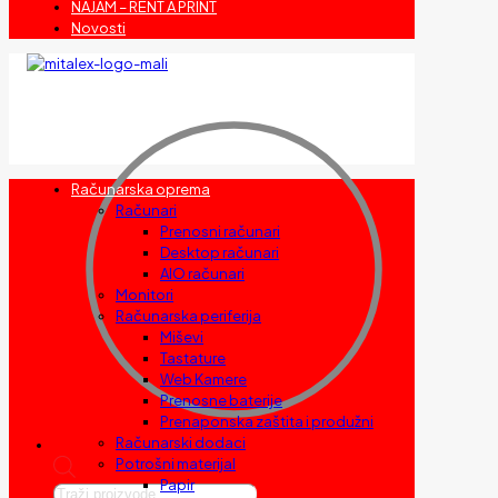
NAJAM – RENT A PRINT
Novosti
Računarska oprema
Računari
Prenosni računari
Desktop računari
AIO računari
Monitori
Računarska periferija
Miševi
Tastature
Web Kamere
Prenosne baterije
Prenaponska zaštita i produžni
Računarski dodaci
Potrošni materijal
Papir
Products