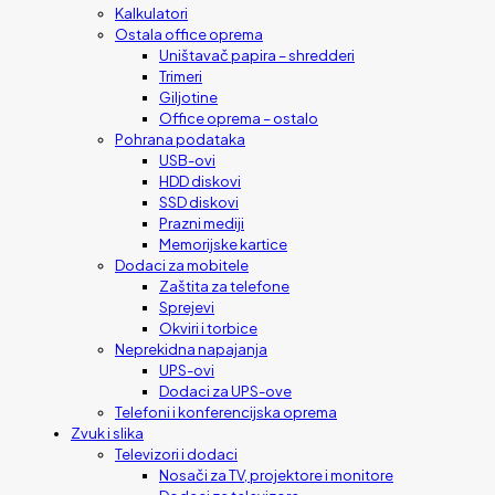
Kalkulatori
Ostala office oprema
Uništavač papira – shredderi
Trimeri
Giljotine
Office oprema – ostalo
Pohrana podataka
USB-ovi
HDD diskovi
SSD diskovi
Prazni mediji
Memorijske kartice
Dodaci za mobitele
Zaštita za telefone
Sprejevi
Okviri i torbice
Neprekidna napajanja
UPS-ovi
Dodaci za UPS-ove
Telefoni i konferencijska oprema
Zvuk i slika
Televizori i dodaci
Nosači za TV, projektore i monitore