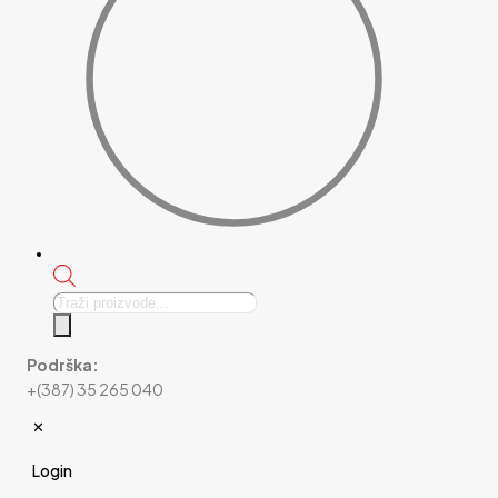
Products
search
Podrška:
+(387) 35 265 040
✕
Login