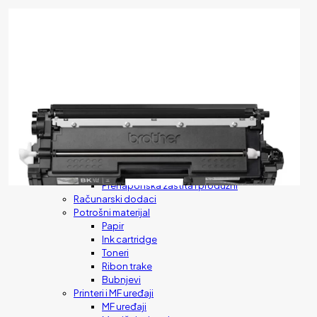
✕
Računarska oprema
Računari
Prenosni računari
Desktop računari
AIO računari
Monitori
Računarska periferija
Miševi
Tastature
Web Kamere
Prenosne baterije
Prenaponska zaštita i produžni
Računarski dodaci
Potrošni materijal
Papir
Ink cartridge
Toneri
Ribon trake
Bubnjevi
Printeri i MF uređaji
MF uređaji