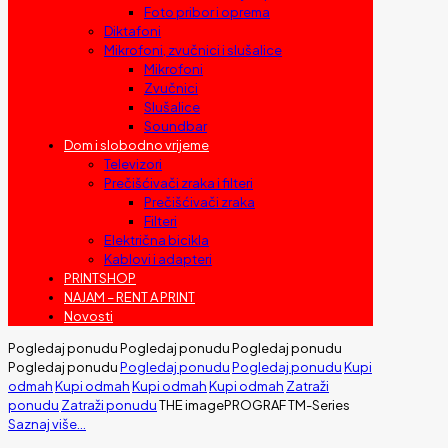
Foto pribor i oprema
Diktafoni
Mikrofoni, zvučnici i slušalice
Mikrofoni
Zvučnici
Slušalice
Soundbar
Dom i slobodno vrijeme
Televizori
Prečišćivači zraka i filteri
Prečišćivači zraka
Filteri
Električna bicikla
Kablovi i adapteri
PRINTSHOP
NAJAM – RENT A PRINT
Novosti
Pogledaj ponudu
Pogledaj ponudu
Pogledaj ponudu
Pogledaj ponudu
Pogledaj ponudu
Pogledaj ponudu
Kupi
odmah
Kupi odmah
Kupi odmah
Kupi odmah
Zatraži
ponudu
Zatraži ponudu
THE
imagePROGRAF
TM-Series
Saznaj više...