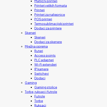
Matrični printeri
Printeri velikih formata
Printeri
Printeri za naljepnice
POS printeri
Termosublimacijski printeri
Dodaci za printere
Skeneri
Skeneri
Dodaci za skenere
Mrežna oprema
Ruteri
Access points
PLC adapteri
Wi-Fi extenderi
IP kamere
Switchevi
Dodaci
Gaming
Gaming stolice
Torbe, ruksaci i futrole
Futrole
Torbe
Ruksaci