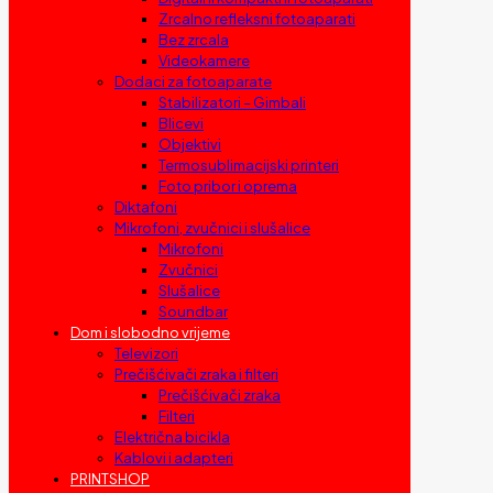
Zrcalno refleksni fotoaparati
Bez zrcala
Videokamere
Dodaci za fotoaparate
Stabilizatori – Gimbali
Blicevi
Objektivi
Termosublimacijski printeri
Foto pribor i oprema
Diktafoni
Mikrofoni, zvučnici i slušalice
Mikrofoni
Zvučnici
Slušalice
Soundbar
Dom i slobodno vrijeme
Televizori
Prečišćivači zraka i filteri
Prečišćivači zraka
Filteri
Električna bicikla
Kablovi i adapteri
PRINTSHOP