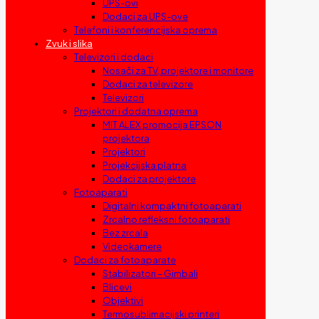
UPS-ovi
Dodaci za UPS-ove
Telefoni i konferencijska oprema
Zvuk i slika
Televizori i dodaci
Nosači za TV, projektore i monitore
Dodaci za televizore
Televizori
Projektori i dodatna oprema
MIT ALEX promocija EPSON
projektora
Projektori
Projekcijska platna
Dodaci za projektore
Fotoaparati
Digitalni kompaktni fotoaparati
Zrcalno refleksni fotoaparati
Bez zrcala
Videokamere
Dodaci za fotoaparate
Stabilizatori – Gimbali
Blicevi
Objektivi
Termosublimacijski printeri