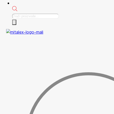
Products
search