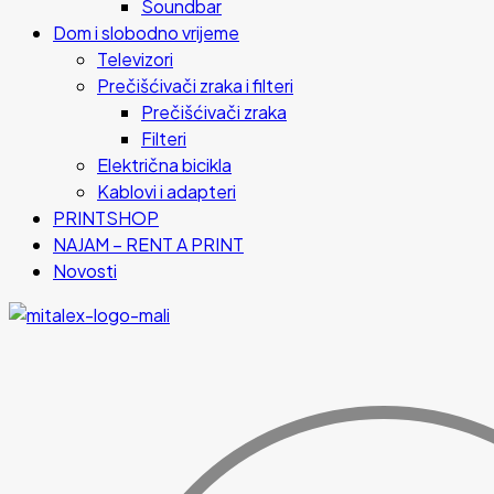
Soundbar
Dom i slobodno vrijeme
Televizori
Prečišćivači zraka i filteri
Prečišćivači zraka
Filteri
Električna bicikla
Kablovi i adapteri
PRINTSHOP
NAJAM – RENT A PRINT
Novosti