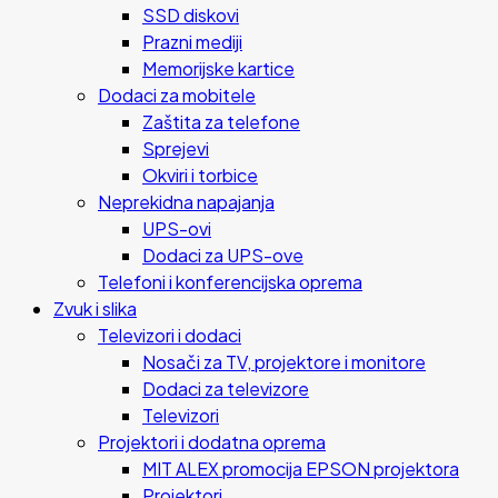
SSD diskovi
Prazni mediji
Memorijske kartice
Dodaci za mobitele
Zaštita za telefone
Sprejevi
Okviri i torbice
Neprekidna napajanja
UPS-ovi
Dodaci za UPS-ove
Telefoni i konferencijska oprema
Zvuk i slika
Televizori i dodaci
Nosači za TV, projektore i monitore
Dodaci za televizore
Televizori
Projektori i dodatna oprema
MIT ALEX promocija EPSON projektora
Projektori