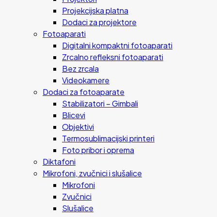
Projekcijska platna
Dodaci za projektore
Fotoaparati
Digitalni kompaktni fotoaparati
Zrcalno refleksni fotoaparati
Bez zrcala
Videokamere
Dodaci za fotoaparate
Stabilizatori – Gimbali
Blicevi
Objektivi
Termosublimacijski printeri
Foto pribor i oprema
Diktafoni
Mikrofoni, zvučnici i slušalice
Mikrofoni
Zvučnici
Slušalice