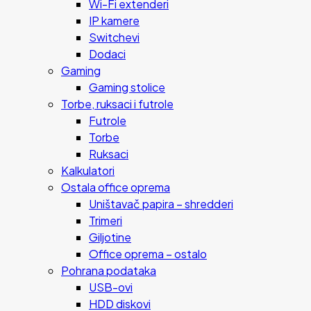
Wi-Fi extenderi
IP kamere
Switchevi
Dodaci
Gaming
Gaming stolice
Torbe, ruksaci i futrole
Futrole
Torbe
Ruksaci
Kalkulatori
Ostala office oprema
Uništavač papira – shredderi
Trimeri
Giljotine
Office oprema – ostalo
Pohrana podataka
USB-ovi
HDD diskovi