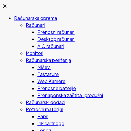
✕
Računarska oprema
Računari
Prenosni računari
Desktop računari
AIO računari
Monitori
Računarska periferija
Miševi
Tastature
Web Kamere
Prenosne baterije
Prenaponska zaštita i produžni
Računarski dodaci
Potrošni materijal
Papir
Ink cartridge
Toneri