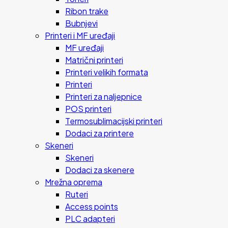
Ribon trake
Bubnjevi
Printeri i MF uređaji
MF uređaji
Matrični printeri
Printeri velikih formata
Printeri
Printeri za naljepnice
POS printeri
Termosublimacijski printeri
Dodaci za printere
Skeneri
Skeneri
Dodaci za skenere
Mrežna oprema
Ruteri
Access points
PLC adapteri