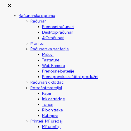
✕
Računarska oprema
Računari
Prenosni računari
Desktop računari
AIO računari
Monitori
Računarska periferija
Miševi
Tastature
Web Kamere
Prenosne baterije
Prenaponska zaštita i produžni
Računarski dodaci
Potrošni materijal
Papir
Ink cartridge
Toneri
Ribon trake
Bubnjevi
Printeri i MF uređaji
MF uređaji