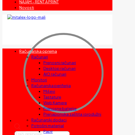
NAJAM – RENT A PRINT
Novosti
Računarska oprema
Računari
Prenosni računari
Desktop računari
AIO računari
Monitori
Računarska periferija
Miševi
Tastature
Web Kamere
Prenosne baterije
Prenaponska zaštita i produžni
Računarski dodaci
Potrošni materijal
Papir
Products