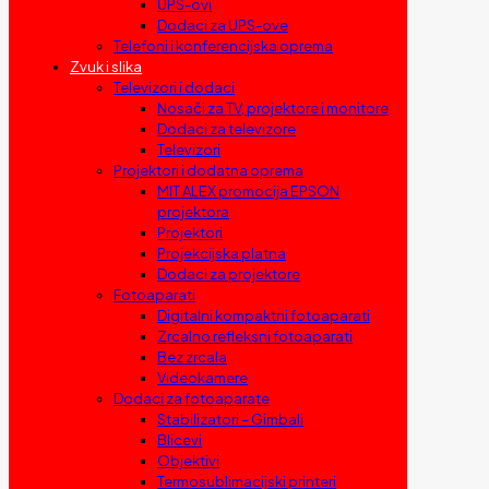
UPS-ovi
Dodaci za UPS-ove
Telefoni i konferencijska oprema
Zvuk i slika
Televizori i dodaci
Nosači za TV, projektore i monitore
Dodaci za televizore
Televizori
Projektori i dodatna oprema
MIT ALEX promocija EPSON
projektora
Projektori
Projekcijska platna
Dodaci za projektore
Fotoaparati
Digitalni kompaktni fotoaparati
Zrcalno refleksni fotoaparati
Bez zrcala
Videokamere
Dodaci za fotoaparate
Stabilizatori – Gimbali
Blicevi
Objektivi
Termosublimacijski printeri