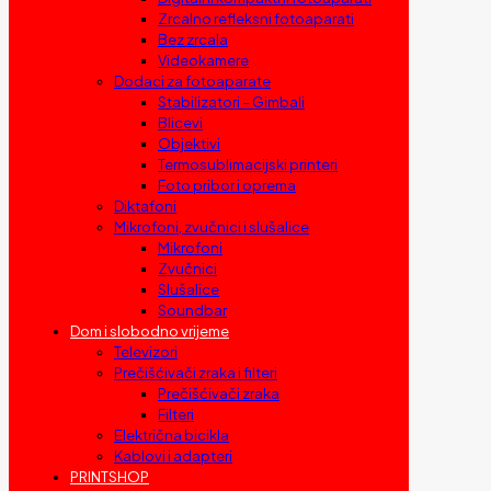
Zrcalno refleksni fotoaparati
Bez zrcala
Videokamere
Dodaci za fotoaparate
Stabilizatori – Gimbali
Blicevi
Objektivi
Termosublimacijski printeri
Foto pribor i oprema
Diktafoni
Mikrofoni, zvučnici i slušalice
Mikrofoni
Zvučnici
Slušalice
Soundbar
Dom i slobodno vrijeme
Televizori
Prečišćivači zraka i filteri
Prečišćivači zraka
Filteri
Električna bicikla
Kablovi i adapteri
PRINTSHOP