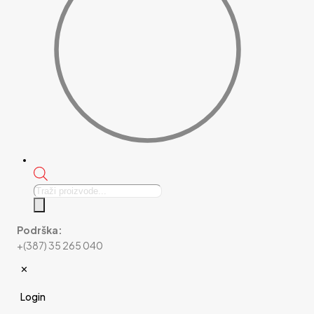
Products
search
Podrška:
+(387) 35 265 040
✕
Login