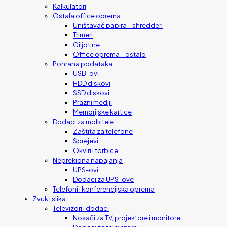
Kalkulatori
Ostala office oprema
Uništavač papira – shredderi
Trimeri
Giljotine
Office oprema – ostalo
Pohrana podataka
USB-ovi
HDD diskovi
SSD diskovi
Prazni mediji
Memorijske kartice
Dodaci za mobitele
Zaštita za telefone
Sprejevi
Okviri i torbice
Neprekidna napajanja
UPS-ovi
Dodaci za UPS-ove
Telefoni i konferencijska oprema
Zvuk i slika
Televizori i dodaci
Nosači za TV, projektore i monitore