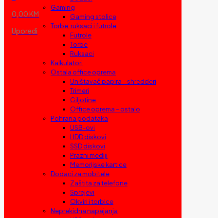
Gaming
0,00 KM
Gaming stolice
Torbe, ruksaci i futrole
Uporedi
Futrole
Torbe
Ruksaci
Kalkulatori
Ostala office oprema
Uništavač papira – shredderi
Trimeri
Giljotine
Office oprema – ostalo
Pohrana podataka
USB-ovi
HDD diskovi
SSD diskovi
Prazni mediji
Memorijske kartice
Dodaci za mobitele
Zaštita za telefone
Sprejevi
Okviri i torbice
Neprekidna napajanja