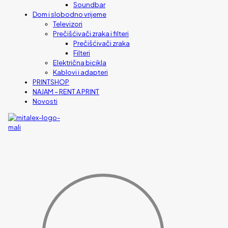
Soundbar
Dom i slobodno vrijeme
Televizori
Prečišćivači zraka i filteri
Prečišćivači zraka
Filteri
Električna bicikla
Kablovi i adapteri
PRINTSHOP
NAJAM – RENT A PRINT
Novosti