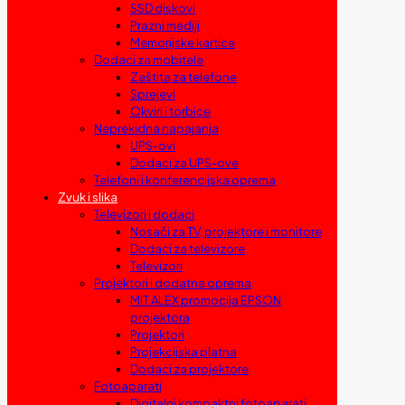
SSD diskovi
Prazni mediji
Memorijske kartice
Dodaci za mobitele
Zaštita za telefone
Sprejevi
Okviri i torbice
Neprekidna napajanja
UPS-ovi
Dodaci za UPS-ove
Telefoni i konferencijska oprema
Zvuk i slika
Televizori i dodaci
Nosači za TV, projektore i monitore
Dodaci za televizore
Televizori
Projektori i dodatna oprema
MIT ALEX promocija EPSON
projektora
Projektori
Projekcijska platna
Dodaci za projektore
Fotoaparati
Digitalni kompaktni fotoaparati