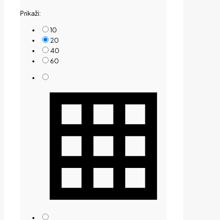
by
Prikaži:
price:
low
10
to
20
high
40
60