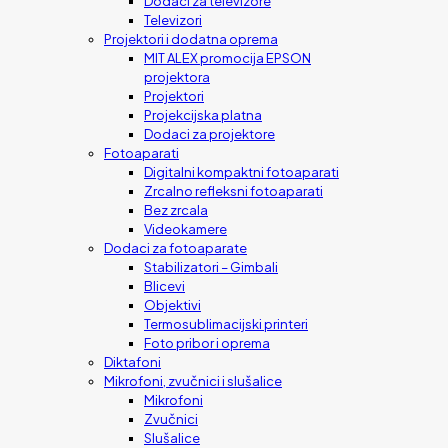
Dodaci za televizore
Televizori
Projektori i dodatna oprema
MIT ALEX promocija EPSON
projektora
Projektori
Projekcijska platna
Dodaci za projektore
Fotoaparati
Digitalni kompaktni fotoaparati
Zrcalno refleksni fotoaparati
Bez zrcala
Videokamere
Dodaci za fotoaparate
Stabilizatori – Gimbali
Blicevi
Objektivi
Termosublimacijski printeri
Foto pribor i oprema
Diktafoni
Mikrofoni, zvučnici i slušalice
Mikrofoni
Zvučnici
Slušalice