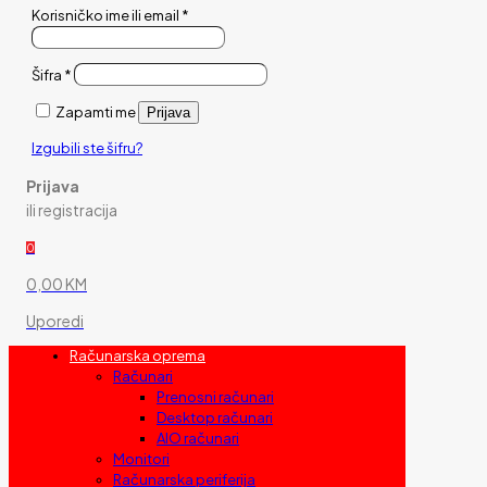
Korisničko ime ili email
*
Šifra
*
Zapamti me
Prijava
Izgubili ste šifru?
Prijava
ili registracija
0
0,00 KM
Uporedi
Računarska oprema
Računari
Prenosni računari
Desktop računari
AIO računari
Monitori
Računarska periferija