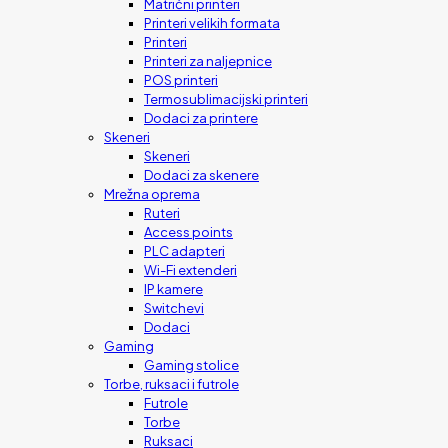
Matrični printeri
Printeri velikih formata
Printeri
Printeri za naljepnice
POS printeri
Termosublimacijski printeri
Dodaci za printere
Skeneri
Skeneri
Dodaci za skenere
Mrežna oprema
Ruteri
Access points
PLC adapteri
Wi-Fi extenderi
IP kamere
Switchevi
Dodaci
Gaming
Gaming stolice
Torbe, ruksaci i futrole
Futrole
Torbe
Ruksaci