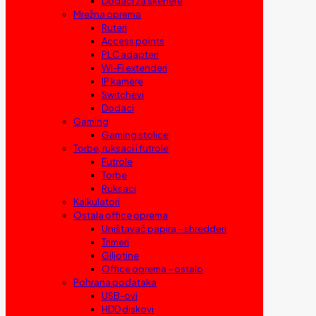
Dodaci za skenere
Mrežna oprema
Ruteri
Access points
PLC adapteri
Wi-Fi extenderi
IP kamere
Switchevi
Dodaci
Gaming
Gaming stolice
Torbe, ruksaci i futrole
Futrole
Torbe
Ruksaci
Kalkulatori
Ostala office oprema
Uništavač papira – shredderi
Trimeri
Giljotine
Office oprema – ostalo
Pohrana podataka
USB-ovi
HDD diskovi