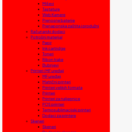
Miševi
Tastature
Web Kamere
Prenosne baterije
Prenaponska zaštita i produžni
Računarski dodaci
Potrošni materijal
Papir
Ink cartridge
Toneri
Ribon trake
Bubnjevi
Printeri i MF uređaji
MF uređaji
Matrični printeri
Printeri velikih formata
Printeri
Printeri za naljepnice
POS printeri
Termosublimacijski printeri
Dodaci za printere
Skeneri
Skeneri