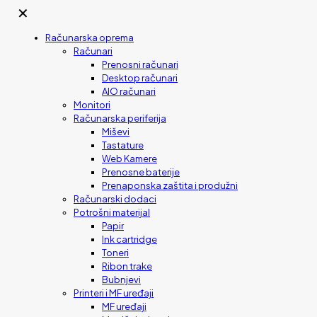
✕
Računarska oprema
Računari
Prenosni računari
Desktop računari
AIO računari
Monitori
Računarska periferija
Miševi
Tastature
Web Kamere
Prenosne baterije
Prenaponska zaštita i produžni
Računarski dodaci
Potrošni materijal
Papir
Ink cartridge
Toneri
Ribon trake
Bubnjevi
Printeri i MF uređaji
MF uređaji