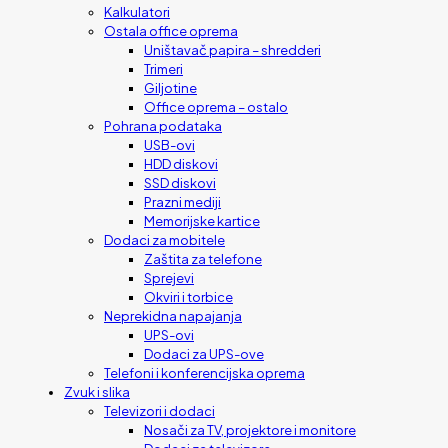
Kalkulatori
Ostala office oprema
Uništavač papira – shredderi
Trimeri
Giljotine
Office oprema – ostalo
Pohrana podataka
USB-ovi
HDD diskovi
SSD diskovi
Prazni mediji
Memorijske kartice
Dodaci za mobitele
Zaštita za telefone
Sprejevi
Okviri i torbice
Neprekidna napajanja
UPS-ovi
Dodaci za UPS-ove
Telefoni i konferencijska oprema
Zvuk i slika
Televizori i dodaci
Nosači za TV, projektore i monitore