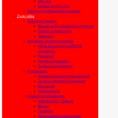
UPS-ovi
Dodaci za UPS-ove
Telefoni i konferencijska oprema
Zvuk i slika
Televizori i dodaci
Nosači za TV, projektore i monitore
Dodaci za televizore
Televizori
Projektori i dodatna oprema
MIT ALEX promocija EPSON
projektora
Projektori
Projekcijska platna
Dodaci za projektore
Fotoaparati
Digitalni kompaktni fotoaparati
Zrcalno refleksni fotoaparati
Bez zrcala
Videokamere
Dodaci za fotoaparate
Stabilizatori – Gimbali
Blicevi
Objektivi
Termosublimacijski printeri