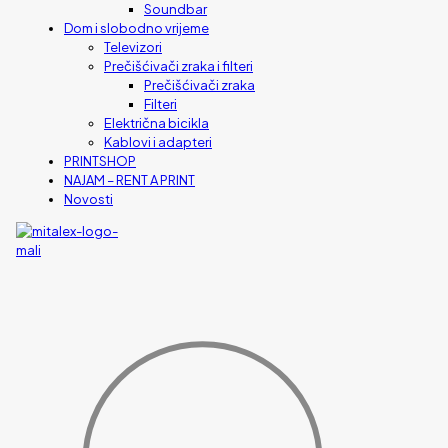
Soundbar
Dom i slobodno vrijeme
Televizori
Prečišćivači zraka i filteri
Prečišćivači zraka
Filteri
Električna bicikla
Kablovi i adapteri
PRINTSHOP
NAJAM – RENT A PRINT
Novosti