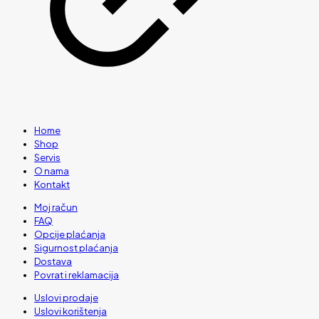
Home
Shop
Servis
O nama
Kontakt
Moj račun
FAQ
Opcije plaćanja
Sigurnost plaćanja
Dostava
Povrat i reklamacija
Uslovi prodaje
Uslovi korištenja