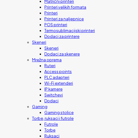
Matrični printeri
Printeri velikih formata
Printeri
Printeri za naljepnice
POS printeri
Termosublimacijski printeri
Dodaci za printere
Skeneri
Skeneri
Dodaci za skenere
Mrežna oprema
Ruteri
Access points
PLC adapteri
Wi-Fi extenderi
IP kamere
Switchevi
Dodaci
Gaming
Gaming stolice
Torbe, ruksaci i futrole
Futrole
Torbe
Ruksaci