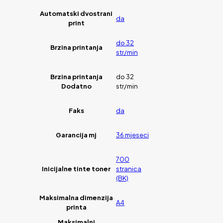
Automatski dvostrani
da
print
do 32
Brzina printanja
str/min
Brzina printanja
do 32
Dodatno
str/min
Faks
da
Garancija mj
36 mjeseci
700
Inicijalne tinte toner
stranica
(BK)
Maksimalna dimenzija
A4
printa
Maksimalni