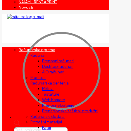
NAJAM – RENT A PRINT
Novosti
Računarska oprema
Računari
Prenosni računari
Desktop računari
AIO računari
Monitori
Računarska periferija
Miševi
Tastature
Web Kamere
Prenosne baterije
Prenaponska zaštita i produžni
Računarski dodaci
Potrošni materijal
Papir
Products