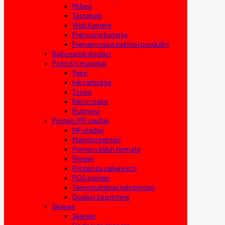
Miševi
Tastature
Web Kamere
Prenosne baterije
Prenaponska zaštita i produžni
Računarski dodaci
Potrošni materijal
Papir
Ink cartridge
Toneri
Ribon trake
Bubnjevi
Printeri i MF uređaji
MF uređaji
Matrični printeri
Printeri velikih formata
Printeri
Printeri za naljepnice
POS printeri
Termosublimacijski printeri
Dodaci za printere
Skeneri
Skeneri