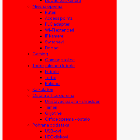
Dodaci za skenere
Mrežna oprema
Ruteri
Access points
PLC adapteri
Wi-Fi extenderi
IP kamere
Switchevi
Dodaci
Gaming
Gaming stolice
Torbe, ruksaci i futrole
Futrole
Torbe
Ruksaci
Kalkulatori
Ostala office oprema
Uništavač papira – shredderi
Trimeri
Giljotine
Office oprema – ostalo
Pohrana podataka
USB-ovi
HDD diskovi