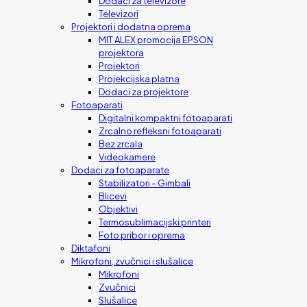
Dodaci za televizore
Televizori
Projektori i dodatna oprema
MIT ALEX promocija EPSON
projektora
Projektori
Projekcijska platna
Dodaci za projektore
Fotoaparati
Digitalni kompaktni fotoaparati
Zrcalno refleksni fotoaparati
Bez zrcala
Videokamere
Dodaci za fotoaparate
Stabilizatori – Gimbali
Blicevi
Objektivi
Termosublimacijski printeri
Foto pribor i oprema
Diktafoni
Mikrofoni, zvučnici i slušalice
Mikrofoni
Zvučnici
Slušalice