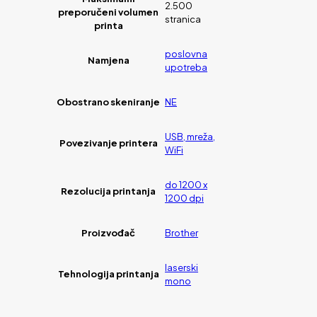
2.500
preporučeni volumen
stranica
printa
poslovna
Namjena
upotreba
Obostrano skeniranje
NE
USB, mreža,
Povezivanje printera
WiFi
do 1200 x
Rezolucija printanja
1200 dpi
Proizvođač
Brother
laserski
Tehnologija printanja
mono