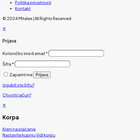
Politika privatnosti
Kontakt
© 2024 Mitalex | All Rights Reserved
✕
Prijava
Korisničko ime ili email
*
Šifra
*
Zapamti me
Prijava
Izgubili ste šifru?
Otvoriti račun?
✕
Korpa
Kreni na plaćanje
Nastavite kupnju
Vidi korpu