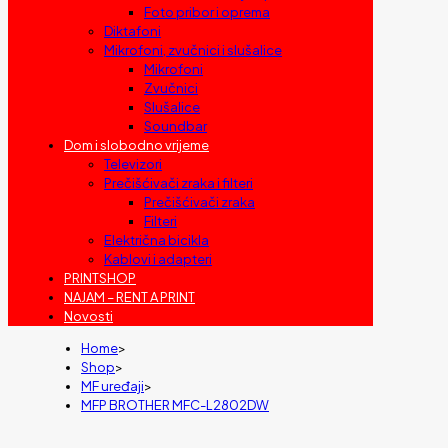
Foto pribor i oprema
Diktafoni
Mikrofoni, zvučnici i slušalice
Mikrofoni
Zvučnici
Slušalice
Soundbar
Dom i slobodno vrijeme
Televizori
Prečišćivači zraka i filteri
Prečišćivači zraka
Filteri
Električna bicikla
Kablovi i adapteri
PRINTSHOP
NAJAM – RENT A PRINT
Novosti
Home
>
Shop
>
MF uređaji
>
MFP BROTHER MFC-L2802DW