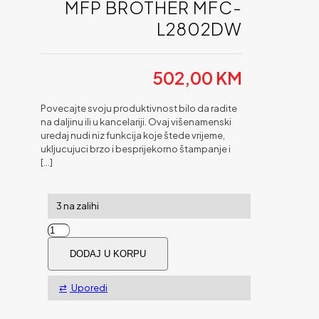
MFP BROTHER MFC-
L2802DW
502,00
KM
Povecajte svoju produktivnost bilo da radite
na daljinu ili u kancelariji. Ovaj višenamenski
uredaj nudi niz funkcija koje štede vrijeme,
ukljucujuci brzo i besprijekorno štampanje i
[…]
3 na zalihi
MFP
BROTHER
DODAJ U KORPU
MFC-
L2802DW
količina
Uporedi