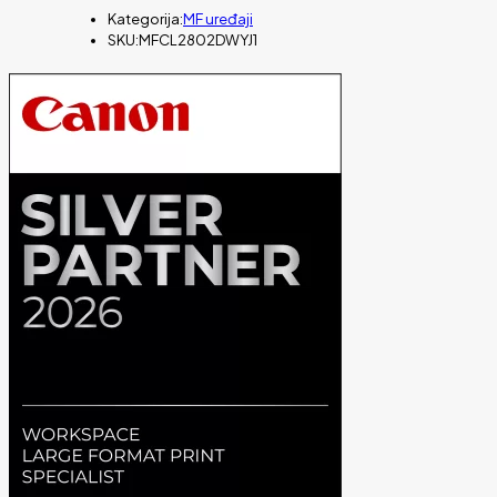
Kategorija:
MF uređaji
SKU:
MFCL2802DWYJ1