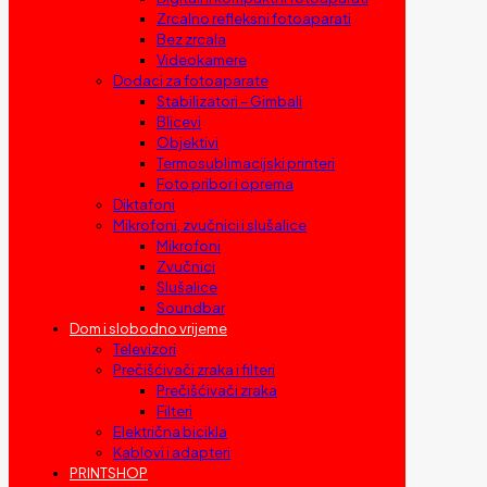
Zrcalno refleksni fotoaparati
Bez zrcala
Videokamere
Dodaci za fotoaparate
Stabilizatori – Gimbali
Blicevi
Objektivi
Termosublimacijski printeri
Foto pribor i oprema
Diktafoni
Mikrofoni, zvučnici i slušalice
Mikrofoni
Zvučnici
Slušalice
Soundbar
Dom i slobodno vrijeme
Televizori
Prečišćivači zraka i filteri
Prečišćivači zraka
Filteri
Električna bicikla
Kablovi i adapteri
PRINTSHOP