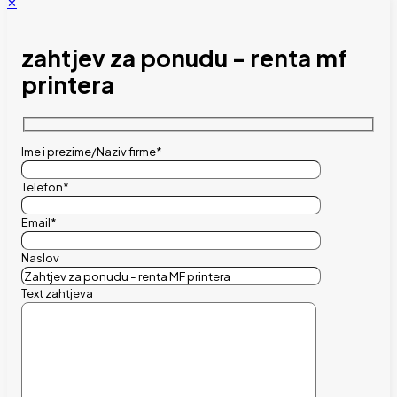
✕
zahtjev za ponudu - renta mf
printera
Ime i prezime/Naziv firme*
Telefon*
Email*
Naslov
Text zahtjeva