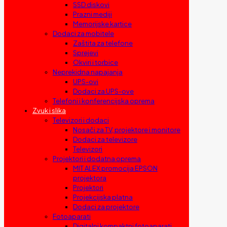
SSD diskovi
Prazni mediji
Memorijske kartice
Dodaci za mobitele
Zaštita za telefone
Sprejevi
Okviri i torbice
Neprekidna napajanja
UPS-ovi
Dodaci za UPS-ove
Telefoni i konferencijska oprema
Zvuk i slika
Televizori i dodaci
Nosači za TV, projektore i monitore
Dodaci za televizore
Televizori
Projektori i dodatna oprema
MIT ALEX promocija EPSON
projektora
Projektori
Projekcijska platna
Dodaci za projektore
Fotoaparati
Digitalni kompaktni fotoaparati