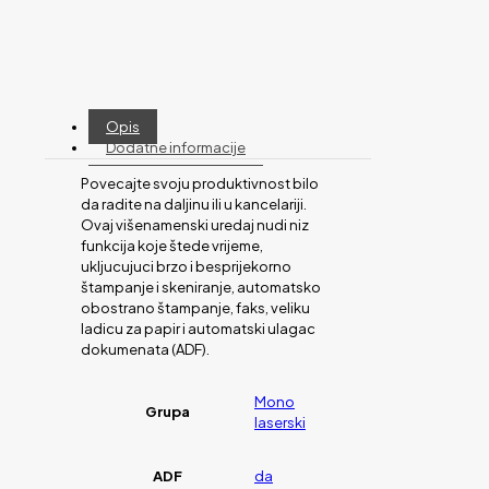
Opis
Dodatne informacije
Povecajte svoju produktivnost bilo
da radite na daljinu ili u kancelariji.
Ovaj višenamenski uredaj nudi niz
funkcija koje štede vrijeme,
ukljucujuci brzo i besprijekorno
štampanje i skeniranje, automatsko
obostrano štampanje, faks, veliku
ladicu za papir i automatski ulagac
dokumenata (ADF).
Mono
Grupa
laserski
ADF
da