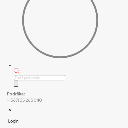
Products
search
Podrška:
+(387) 35 265 040
✕
Login