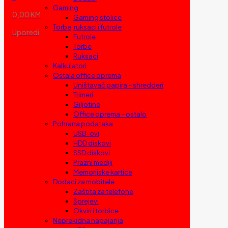
Gaming
0,00 KM
Gaming stolice
Torbe, ruksaci i futrole
Uporedi
Futrole
Torbe
Ruksaci
Kalkulatori
Ostala office oprema
Uništavač papira – shredderi
Trimeri
Giljotine
Office oprema – ostalo
Pohrana podataka
USB-ovi
HDD diskovi
SSD diskovi
Prazni mediji
Memorijske kartice
Dodaci za mobitele
Zaštita za telefone
Sprejevi
Okviri i torbice
Neprekidna napajanja