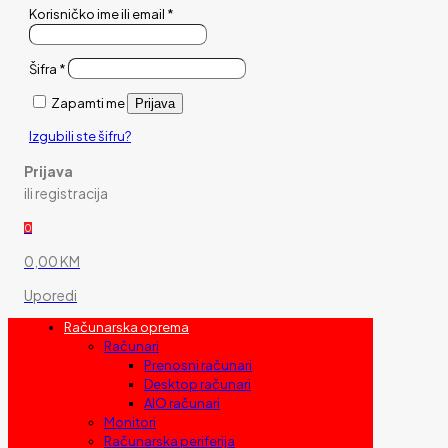
Korisničko ime ili email
*
Šifra
*
Zapamti me
Prijava
Izgubili ste šifru?
Prijava
ili registracija
0
0,00 KM
Uporedi
Računarska oprema
Računari
Prenosni računari
Desktop računari
AIO računari
Monitori
Računarska periferija