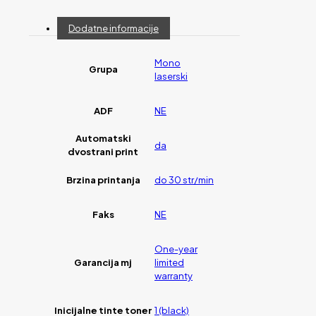
Dodatne informacije
Mono
Grupa
laserski
ADF
NE
Automatski
da
dvostrani print
Brzina printanja
do 30 str/min
Faks
NE
One-year
Garancija mj
limited
warranty
Inicijalne tinte toner
1 (black)