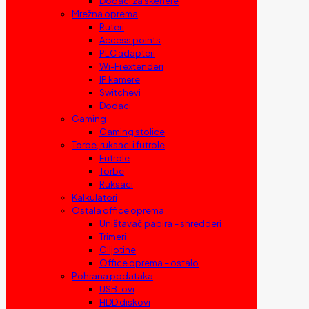
Dodaci za skenere
Mrežna oprema
Ruteri
Access points
PLC adapteri
Wi-Fi extenderi
IP kamere
Switchevi
Dodaci
Gaming
Gaming stolice
Torbe, ruksaci i futrole
Futrole
Torbe
Ruksaci
Kalkulatori
Ostala office oprema
Uništavač papira – shredderi
Trimeri
Giljotine
Office oprema – ostalo
Pohrana podataka
USB-ovi
HDD diskovi