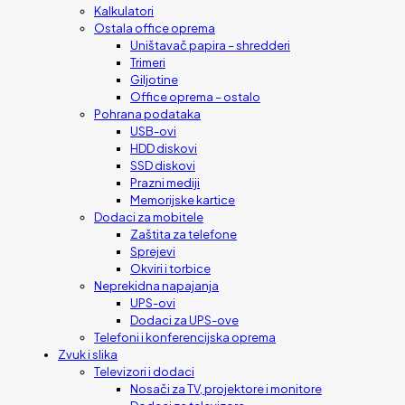
Kalkulatori
Ostala office oprema
Uništavač papira – shredderi
Trimeri
Giljotine
Office oprema – ostalo
Pohrana podataka
USB-ovi
HDD diskovi
SSD diskovi
Prazni mediji
Memorijske kartice
Dodaci za mobitele
Zaštita za telefone
Sprejevi
Okviri i torbice
Neprekidna napajanja
UPS-ovi
Dodaci za UPS-ove
Telefoni i konferencijska oprema
Zvuk i slika
Televizori i dodaci
Nosači za TV, projektore i monitore