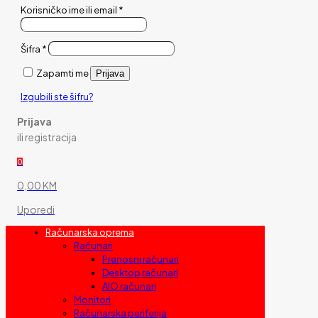
Korisničko ime ili email
*
Šifra
*
Zapamti me
Prijava
Izgubili ste šifru?
Prijava
ili registracija
0
0,00 KM
Uporedi
Računarska oprema
Računari
Prenosni računari
Desktop računari
AIO računari
Monitori
Računarska periferija