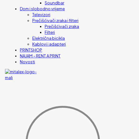
Soundbar
Dom i slobodno vrijeme
Televizori
Prečišćivači zraka i filteri
Prečišćivači zraka
Filteri
Električna bicikla
Kablovi i adapteri
PRINTSHOP
NAJAM – RENT A PRINT
Novosti