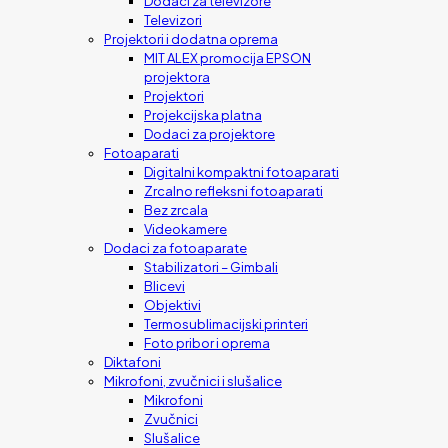
Dodaci za televizore
Televizori
Projektori i dodatna oprema
MIT ALEX promocija EPSON
projektora
Projektori
Projekcijska platna
Dodaci za projektore
Fotoaparati
Digitalni kompaktni fotoaparati
Zrcalno refleksni fotoaparati
Bez zrcala
Videokamere
Dodaci za fotoaparate
Stabilizatori – Gimbali
Blicevi
Objektivi
Termosublimacijski printeri
Foto pribor i oprema
Diktafoni
Mikrofoni, zvučnici i slušalice
Mikrofoni
Zvučnici
Slušalice