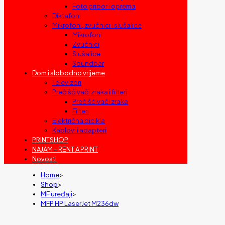
Foto pribor i oprema
Diktafoni
Mikrofoni, zvučnici i slušalice
Mikrofoni
Zvučnici
Slušalice
Soundbar
Dom i slobodno vrijeme
Televizori
Prečišćivači zraka i filteri
Prečišćivači zraka
Filteri
Električna bicikla
Kablovi i adapteri
PRINTSHOP
NAJAM – RENT A PRINT
Novosti
Home
>
Shop
>
MF uređaji
>
MFP HP LaserJet M236dw