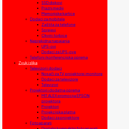
SSD diskovi
Prazni mediji
Memorijske kartice
Dodaci za mobitele
Zaštita za telefone
Sprejevi
Okviri i torbice
Neprekidna napajanja
UPS-ovi
Dodaci za UPS-ove
Telefoni i konferencijska oprema
Zvuk i slika
Televizori i dodaci
Nosači za TV, projektore i monitore
Dodaci za televizore
Televizori
Projektori i dodatna oprema
MIT ALEX promocija EPSON
projektora
Projektori
Projekcijska platna
Dodaci za projektore
Fotoaparati
Digitalni kompaktni fotoaparati