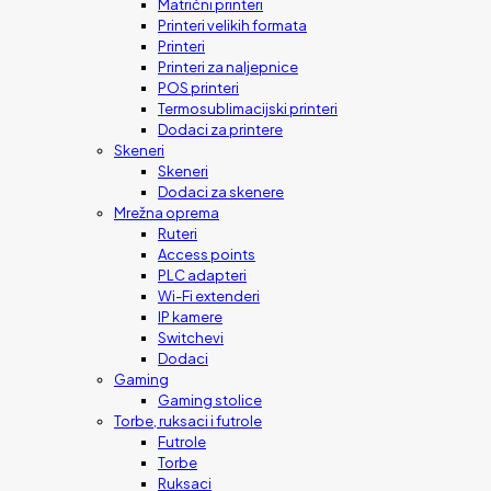
Matrični printeri
Printeri velikih formata
Printeri
Printeri za naljepnice
POS printeri
Termosublimacijski printeri
Dodaci za printere
Skeneri
Skeneri
Dodaci za skenere
Mrežna oprema
Ruteri
Access points
PLC adapteri
Wi-Fi extenderi
IP kamere
Switchevi
Dodaci
Gaming
Gaming stolice
Torbe, ruksaci i futrole
Futrole
Torbe
Ruksaci