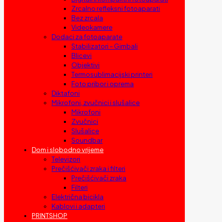
Zrcalno refleksni fotoaparati
Bez zrcala
Videokamere
Dodaci za fotoaparate
Stabilizatori – Gimbali
Blicevi
Objektivi
Termosublimacijski printeri
Foto pribor i oprema
Diktafoni
Mikrofoni, zvučnici i slušalice
Mikrofoni
Zvučnici
Slušalice
Soundbar
Dom i slobodno vrijeme
Televizori
Prečišćivači zraka i filteri
Prečišćivači zraka
Filteri
Električna bicikla
Kablovi i adapteri
PRINTSHOP