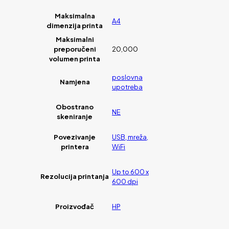
Maksimalna
A4
dimenzija printa
Maksimalni
preporučeni
20,000
volumen printa
poslovna
Namjena
upotreba
Obostrano
NE
skeniranje
Povezivanje
USB, mreža,
printera
WiFi
Up to 600 x
Rezolucija printanja
600 dpi
Proizvođač
HP