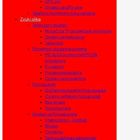
UPS-ovi
Dodaci za UPS-ove
Telefoni i konferencijska oprema
Zvuk i slika
Televizori i dodaci
Nosači za TV, projektore i monitore
Dodaci za televizore
Televizori
Projektori i dodatna oprema
MIT ALEX promocija EPSON
projektora
Projektori
Projekcijska platna
Dodaci za projektore
Fotoaparati
Digitalni kompaktni fotoaparati
Zrcalno refleksni fotoaparati
Bez zrcala
Videokamere
Dodaci za fotoaparate
Stabilizatori – Gimbali
Blicevi
Objektivi
Termosublimacijski printeri