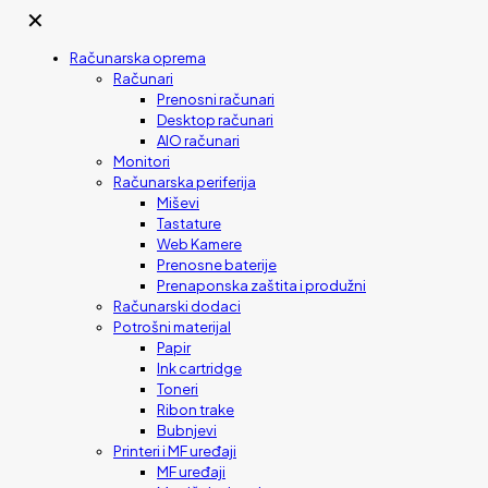
✕
Računarska oprema
Računari
Prenosni računari
Desktop računari
AIO računari
Monitori
Računarska periferija
Miševi
Tastature
Web Kamere
Prenosne baterije
Prenaponska zaštita i produžni
Računarski dodaci
Potrošni materijal
Papir
Ink cartridge
Toneri
Ribon trake
Bubnjevi
Printeri i MF uređaji
MF uređaji