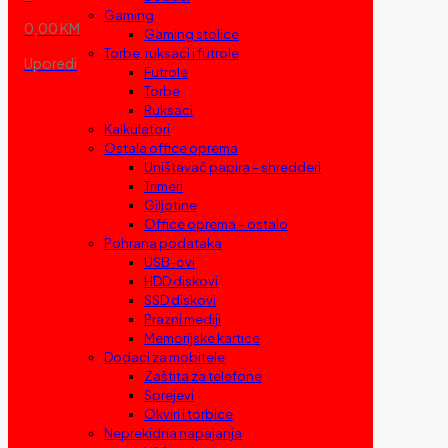
Gaming
0,00 KM
Gaming stolice
Torbe, ruksaci i futrole
Uporedi
Futrole
Torbe
Ruksaci
Kalkulatori
Ostala office oprema
Uništavač papira – shredderi
Trimeri
Giljotine
Office oprema – ostalo
Pohrana podataka
USB-ovi
HDD diskovi
SSD diskovi
Prazni mediji
Memorijske kartice
Dodaci za mobitele
Zaštita za telefone
Sprejevi
Okviri i torbice
Neprekidna napajanja