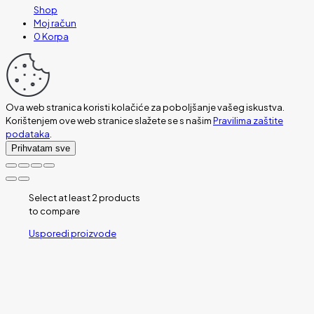
Shop
Moj račun
0
Korpa
Ova web stranica koristi kolačiće za poboljšanje vašeg iskustva.
Korištenjem ove web stranice slažete se s našim
Pravilima zaštite
podataka
.
Prihvatam sve
Select at least 2 products
to compare
Usporedi proizvode