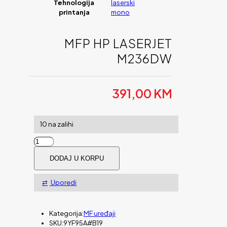
Tehnologija
laserski
printanja
mono
MFP HP LASERJET
M236DW
391,00
KM
10 na zalihi
MFP
HP
DODAJ U KORPU
LaserJet
M236dw
količina
Uporedi
Kategorija:
MF uređaji
SKU:
9YF95A#B19