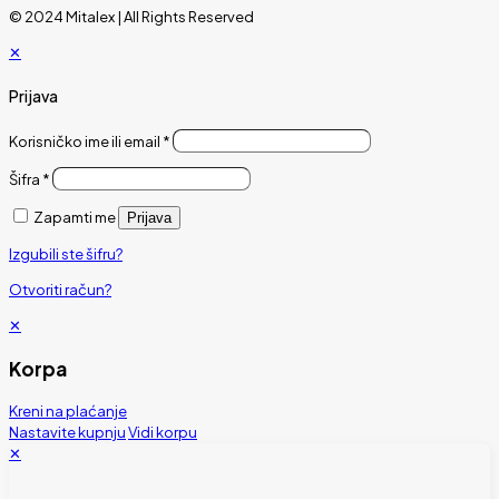
© 2024 Mitalex | All Rights Reserved
✕
Prijava
Korisničko ime ili email
*
Šifra
*
Zapamti me
Prijava
Izgubili ste šifru?
Otvoriti račun?
✕
Korpa
Kreni na plaćanje
Nastavite kupnju
Vidi korpu
✕