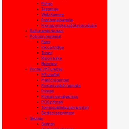
Miševi
Tastature
Web Kamere
Prenosne baterije
Prenaponska zaštita i produžni
Računarski dodaci
Potrošni materijal
Papir
Ink cartridge
Toneri
Ribon trake
Bubnjevi
Printeri i MF uređaji
MF uređaji
Matrični printeri
Printeri velikih formata
Printeri
Printeri za naljepnice
POS printeri
Termosublimacijski printeri
Dodaci za printere
Skeneri
Skeneri