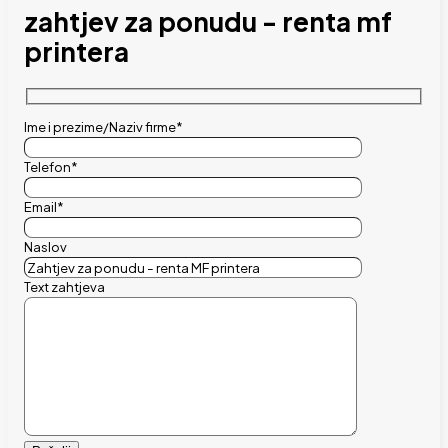
zahtjev za ponudu - renta mf
printera
Ime i prezime/Naziv firme*
Telefon*
Email*
Naslov
Text zahtjeva