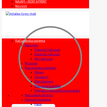
NAJAM – RENT A PRINT
Novosti
Računarska oprema
Računari
Prenosni računari
Desktop računari
AIO računari
Monitori
Računarska periferija
Miševi
Tastature
Web Kamere
Prenosne baterije
Prenaponska zaštita i produžni
Računarski dodaci
Potrošni materijal
Papir
Products