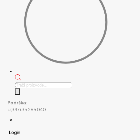
Products
search
Podrška:
+(387) 35 265 040
✕
Login