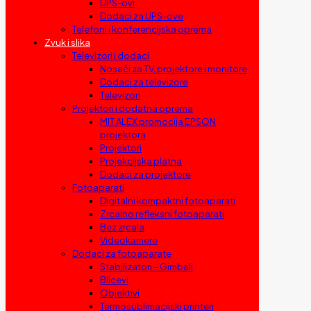
UPS-ovi
Dodaci za UPS-ove
Telefoni i konferencijska oprema
Zvuk i slika
Televizori i dodaci
Nosači za TV, projektore i monitore
Dodaci za televizore
Televizori
Projektori i dodatna oprema
MIT ALEX promocija EPSON
projektora
Projektori
Projekcijska platna
Dodaci za projektore
Fotoaparati
Digitalni kompaktni fotoaparati
Zrcalno refleksni fotoaparati
Bez zrcala
Videokamere
Dodaci za fotoaparate
Stabilizatori – Gimbali
Blicevi
Objektivi
Termosublimacijski printeri