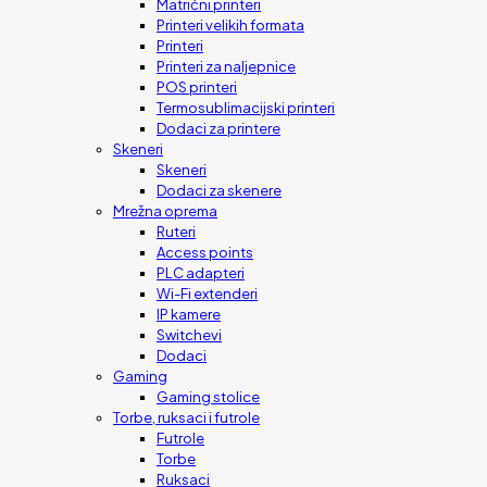
Matrični printeri
Printeri velikih formata
Printeri
Printeri za naljepnice
POS printeri
Termosublimacijski printeri
Dodaci za printere
Skeneri
Skeneri
Dodaci za skenere
Mrežna oprema
Ruteri
Access points
PLC adapteri
Wi-Fi extenderi
IP kamere
Switchevi
Dodaci
Gaming
Gaming stolice
Torbe, ruksaci i futrole
Futrole
Torbe
Ruksaci