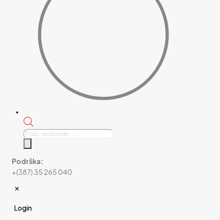
Products
search
Podrška:
+(387) 35 265 040
✕
Login