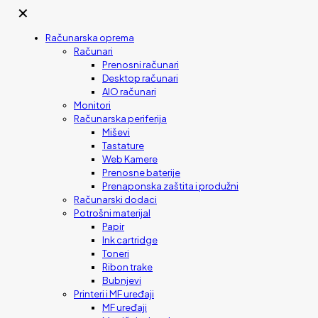
✕
Računarska oprema
Računari
Prenosni računari
Desktop računari
AIO računari
Monitori
Računarska periferija
Miševi
Tastature
Web Kamere
Prenosne baterije
Prenaponska zaštita i produžni
Računarski dodaci
Potrošni materijal
Papir
Ink cartridge
Toneri
Ribon trake
Bubnjevi
Printeri i MF uređaji
MF uređaji