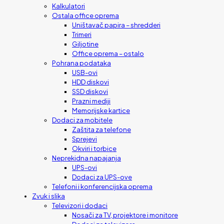
Kalkulatori
Ostala office oprema
Uništavač papira – shredderi
Trimeri
Giljotine
Office oprema – ostalo
Pohrana podataka
USB-ovi
HDD diskovi
SSD diskovi
Prazni mediji
Memorijske kartice
Dodaci za mobitele
Zaštita za telefone
Sprejevi
Okviri i torbice
Neprekidna napajanja
UPS-ovi
Dodaci za UPS-ove
Telefoni i konferencijska oprema
Zvuk i slika
Televizori i dodaci
Nosači za TV, projektore i monitore