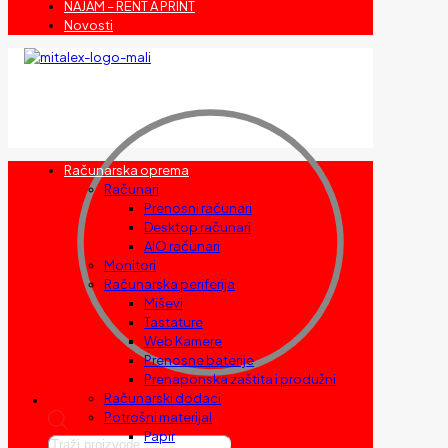
NAJAM – RENT A PRINT
Novosti
Računarska oprema
Računari
Prenosni računari
Desktop računari
AIO računari
Monitori
Računarska periferija
Miševi
Tastature
Web Kamere
Prenosne baterije
Prenaponska zaštita i produžni
Računarski dodaci
Potrošni materijal
Papir
Products