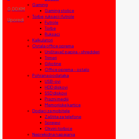
Gaming
0,00 KM
Gaming stolice
Torbe, ruksaci i futrole
Uporedi
Futrole
Torbe
Ruksaci
Kalkulatori
Ostala office oprema
Uništavač papira – shredderi
Trimeri
Giljotine
Office oprema – ostalo
Pohrana podataka
USB-ovi
HDD diskovi
SSD diskovi
Prazni mediji
Memorijske kartice
Dodaci za mobitele
Zaštita za telefone
Sprejevi
Okviri i torbice
Neprekidna napajanja