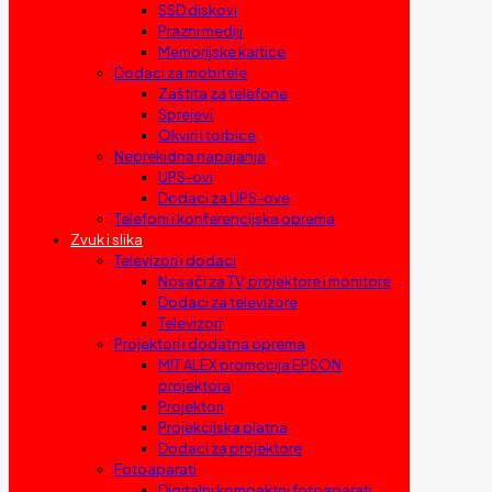
SSD diskovi
Prazni mediji
Memorijske kartice
Dodaci za mobitele
Zaštita za telefone
Sprejevi
Okviri i torbice
Neprekidna napajanja
UPS-ovi
Dodaci za UPS-ove
Telefoni i konferencijska oprema
Zvuk i slika
Televizori i dodaci
Nosači za TV, projektore i monitore
Dodaci za televizore
Televizori
Projektori i dodatna oprema
MIT ALEX promocija EPSON
projektora
Projektori
Projekcijska platna
Dodaci za projektore
Fotoaparati
Digitalni kompaktni fotoaparati