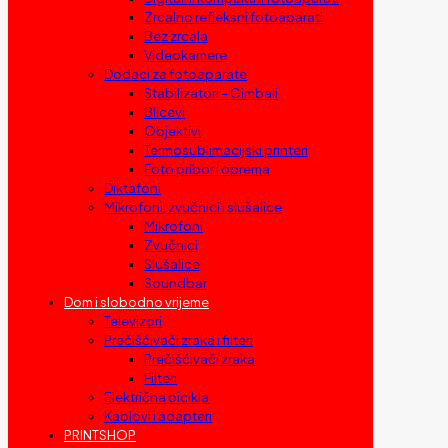
Zrcalno refleksni fotoaparati
Bez zrcala
Videokamere
Dodaci za fotoaparate
Stabilizatori – Gimbali
Blicevi
Objektivi
Termosublimacijski printeri
Foto pribor i oprema
Diktafoni
Mikrofoni, zvučnici i slušalice
Mikrofoni
Zvučnici
Slušalice
Soundbar
Dom i slobodno vrijeme
Televizori
Prečišćivači zraka i filteri
Prečišćivači zraka
Filteri
Električna bicikla
Kablovi i adapteri
PRINTSHOP