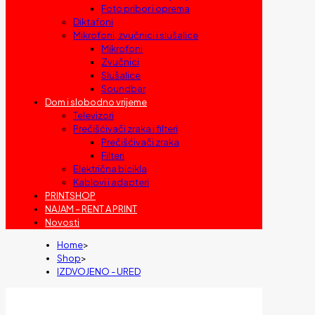
Foto pribor i oprema
Diktafoni
Mikrofoni, zvučnici i slušalice
Mikrofoni
Zvučnici
Slušalice
Soundbar
Dom i slobodno vrijeme
Televizori
Prečišćivači zraka i filteri
Prečišćivači zraka
Filteri
Električna bicikla
Kablovi i adapteri
PRINTSHOP
NAJAM – RENT A PRINT
Novosti
Home
>
Shop
>
IZDVOJENO - URED