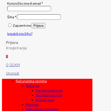
Korisničko ime ili email
*
Šifra
*
Zapamti me
Prijava
Izgubili ste šifru?
Prijava
ili registracija
0
0,00 KM
Uporedi
Računarska oprema
Računari
Prenosni računari
Desktop računari
AIO računari
Monitori
Računarska periferija