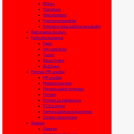
Miševi
Tastature
Web Kamere
Prenosne baterije
Prenaponska zaštita i produžni
Računarski dodaci
Potrošni materijal
Papir
Ink cartridge
Toneri
Ribon trake
Bubnjevi
Printeri i MF uređaji
MF uređaji
Matrični printeri
Printeri velikih formata
Printeri
Printeri za naljepnice
POS printeri
Termosublimacijski printeri
Dodaci za printere
Skeneri
Skeneri