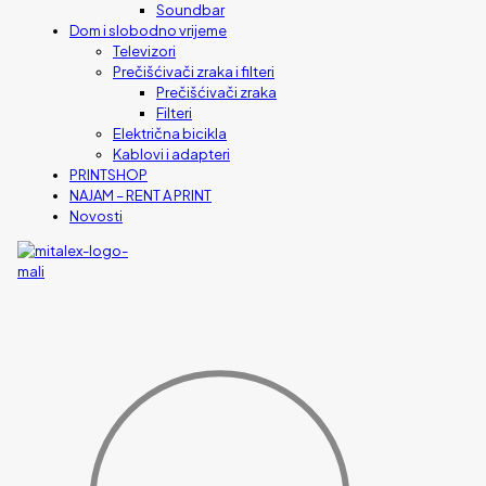
Soundbar
Dom i slobodno vrijeme
Televizori
Prečišćivači zraka i filteri
Prečišćivači zraka
Filteri
Električna bicikla
Kablovi i adapteri
PRINTSHOP
NAJAM – RENT A PRINT
Novosti