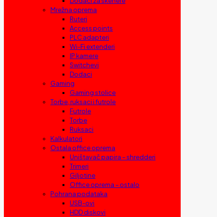
Dodaci za skenere
Mrežna oprema
Ruteri
Access points
PLC adapteri
Wi-Fi extenderi
IP kamere
Switchevi
Dodaci
Gaming
Gaming stolice
Torbe, ruksaci i futrole
Futrole
Torbe
Ruksaci
Kalkulatori
Ostala office oprema
Uništavač papira – shredderi
Trimeri
Giljotine
Office oprema – ostalo
Pohrana podataka
USB-ovi
HDD diskovi