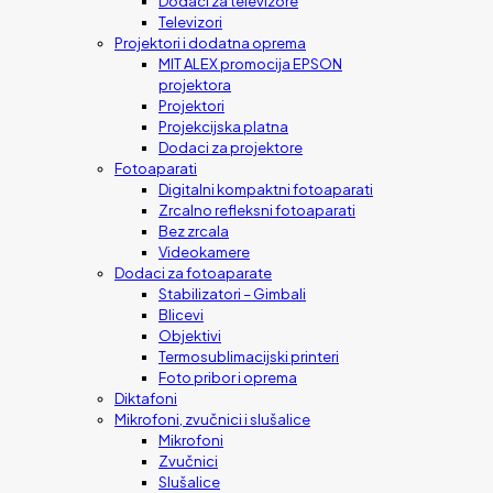
Dodaci za televizore
Televizori
Projektori i dodatna oprema
MIT ALEX promocija EPSON
projektora
Projektori
Projekcijska platna
Dodaci za projektore
Fotoaparati
Digitalni kompaktni fotoaparati
Zrcalno refleksni fotoaparati
Bez zrcala
Videokamere
Dodaci za fotoaparate
Stabilizatori – Gimbali
Blicevi
Objektivi
Termosublimacijski printeri
Foto pribor i oprema
Diktafoni
Mikrofoni, zvučnici i slušalice
Mikrofoni
Zvučnici
Slušalice