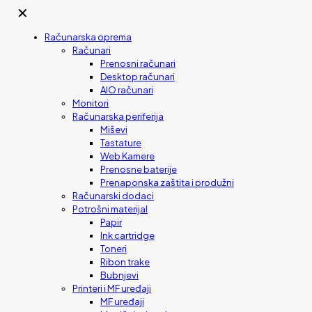
✕
Računarska oprema
Računari
Prenosni računari
Desktop računari
AIO računari
Monitori
Računarska periferija
Miševi
Tastature
Web Kamere
Prenosne baterije
Prenaponska zaštita i produžni
Računarski dodaci
Potrošni materijal
Papir
Ink cartridge
Toneri
Ribon trake
Bubnjevi
Printeri i MF uređaji
MF uređaji