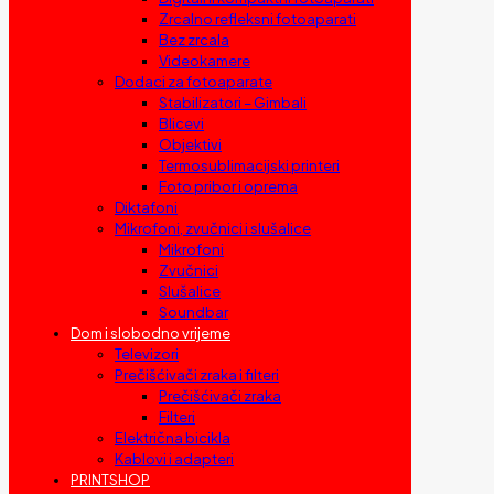
Zrcalno refleksni fotoaparati
Bez zrcala
Videokamere
Dodaci za fotoaparate
Stabilizatori – Gimbali
Blicevi
Objektivi
Termosublimacijski printeri
Foto pribor i oprema
Diktafoni
Mikrofoni, zvučnici i slušalice
Mikrofoni
Zvučnici
Slušalice
Soundbar
Dom i slobodno vrijeme
Televizori
Prečišćivači zraka i filteri
Prečišćivači zraka
Filteri
Električna bicikla
Kablovi i adapteri
PRINTSHOP