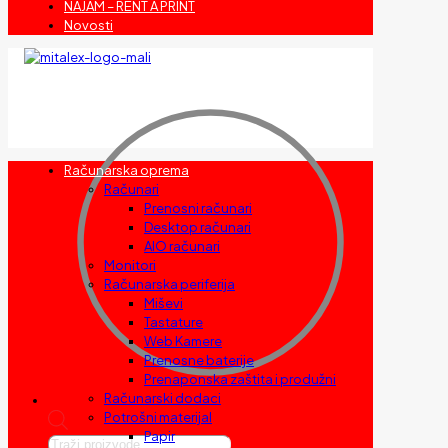
NAJAM – RENT A PRINT
Novosti
Računarska oprema
Računari
Prenosni računari
Desktop računari
AIO računari
Monitori
Računarska periferija
Miševi
Tastature
Web Kamere
Prenosne baterije
Prenaponska zaštita i produžni
Računarski dodaci
Potrošni materijal
Papir
Products