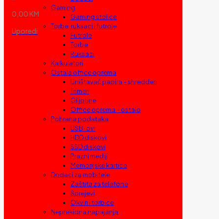
Gaming
0,00 KM
Gaming stolice
Torbe, ruksaci i futrole
Uporedi
Futrole
Torbe
Ruksaci
Kalkulatori
Ostala office oprema
Uništavač papira – shredderi
Trimeri
Giljotine
Office oprema – ostalo
Pohrana podataka
USB-ovi
HDD diskovi
SSD diskovi
Prazni mediji
Memorijske kartice
Dodaci za mobitele
Zaštita za telefone
Sprejevi
Okviri i torbice
Neprekidna napajanja