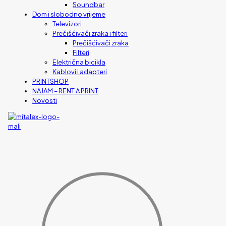
Soundbar
Dom i slobodno vrijeme
Televizori
Prečišćivači zraka i filteri
Prečišćivači zraka
Filteri
Električna bicikla
Kablovi i adapteri
PRINTSHOP
NAJAM – RENT A PRINT
Novosti