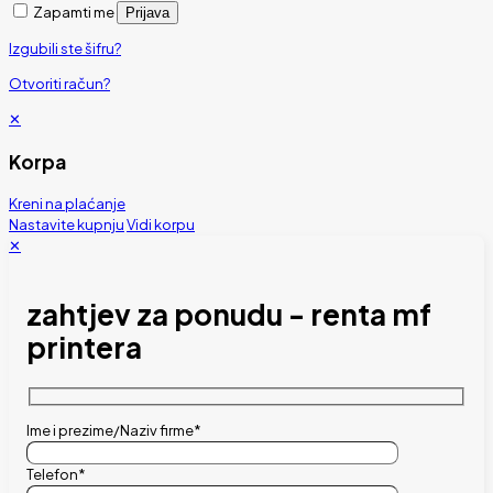
Zapamti me
Prijava
Izgubili ste šifru?
Otvoriti račun?
✕
Korpa
Kreni na plaćanje
Nastavite kupnju
Vidi korpu
✕
zahtjev za ponudu - renta mf
printera
Ime i prezime/Naziv firme*
Telefon*