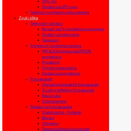
UPS-ovi
Dodaci za UPS-ove
Telefoni i konferencijska oprema
Zvuk i slika
Televizori i dodaci
Nosači za TV, projektore i monitore
Dodaci za televizore
Televizori
Projektori i dodatna oprema
MIT ALEX promocija EPSON
projektora
Projektori
Projekcijska platna
Dodaci za projektore
Fotoaparati
Digitalni kompaktni fotoaparati
Zrcalno refleksni fotoaparati
Bez zrcala
Videokamere
Dodaci za fotoaparate
Stabilizatori – Gimbali
Blicevi
Objektivi
Termosublimacijski printeri