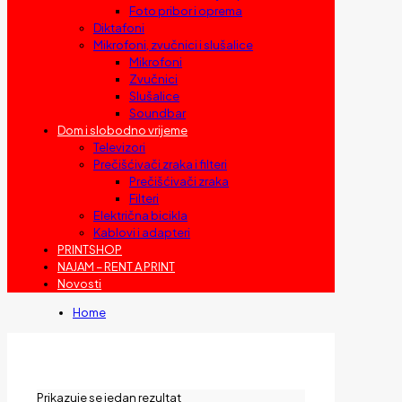
Foto pribor i oprema
Diktafoni
Mikrofoni, zvučnici i slušalice
Mikrofoni
Zvučnici
Slušalice
Soundbar
Dom i slobodno vrijeme
Televizori
Prečišćivači zraka i filteri
Prečišćivači zraka
Filteri
Električna bicikla
Kablovi i adapteri
PRINTSHOP
NAJAM – RENT A PRINT
Novosti
Home
Prikazuje se jedan rezultat