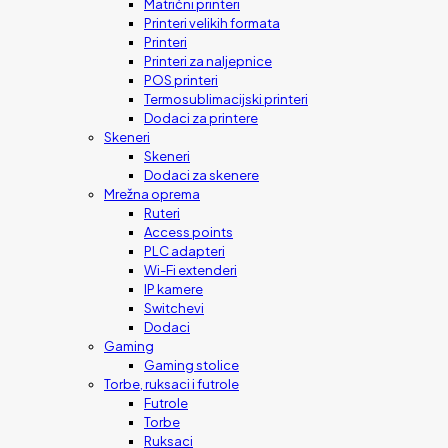
Matrični printeri
Printeri velikih formata
Printeri
Printeri za naljepnice
POS printeri
Termosublimacijski printeri
Dodaci za printere
Skeneri
Skeneri
Dodaci za skenere
Mrežna oprema
Ruteri
Access points
PLC adapteri
Wi-Fi extenderi
IP kamere
Switchevi
Dodaci
Gaming
Gaming stolice
Torbe, ruksaci i futrole
Futrole
Torbe
Ruksaci