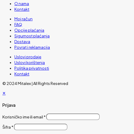
O nama
Kontakt
Moj račun
FAQ
Opcije plaćanja
Sigurnost plaćanja
Dostava
Povrat i reklamacija
Uslovi prodaje
Uslovi korištenja
Politika privatnosti
Kontakt
© 2024 Mitalex | All Rights Reserved
✕
Prijava
Korisničko ime ili email
*
Šifra
*