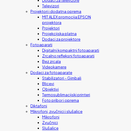
Dodaci za televizore
Televizori
Projektori i dodatna oprema
MIT ALEX promocija EPSON
projektora
Projektori
Projekcijska platna
Dodaci za projektore
Fotoaparati
Digitalni kompaktni fotoaparati
Zrcalno refleksni fotoaparati
Bez zrcala
Videokamere
Dodaci za fotoaparate
Stabilizatori – Gimbali
Blicevi
Objektivi
Termosublimacijski printeri
Foto pribor i oprema
Diktafoni
Mikrofoni, zvučnici i slušalice
Mikrofoni
Zvučnici
Slušalice