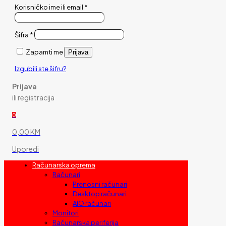
Korisničko ime ili email
*
Šifra
*
Zapamti me
Prijava
Izgubili ste šifru?
Prijava
ili registracija
0
0,00 KM
Uporedi
Računarska oprema
Računari
Prenosni računari
Desktop računari
AIO računari
Monitori
Računarska periferija