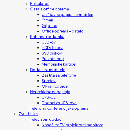
Kalkulatori
Ostala office oprema
Uništavač papira – shredderi
Trimeri
Giljotine
Office oprema – ostalo
Pohrana podataka
USB-ovi
HDD diskovi
SSD diskovi
Prazni mediji
Memorijske kartice
Dodaci za mobitele
Zaštita za telefone
Sprejevi
Okviri i torbice
Neprekidna napajanja
UPS-ovi
Dodaci za UPS-ove
Telefoni i konferencijska oprema
Zvuk i slika
Televizori i dodaci
Nosači za TV, projektore i monitore