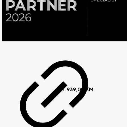
1.939,00
KM