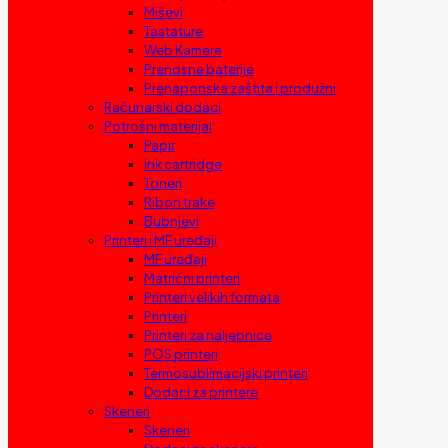
Miševi
Tastature
Web Kamere
Prenosne baterije
Prenaponska zaštita i produžni
Računarski dodaci
Potrošni materijal
Papir
Ink cartridge
Toneri
Ribon trake
Bubnjevi
Printeri i MF uređaji
MF uređaji
Matrični printeri
Printeri velikih formata
Printeri
Printeri za naljepnice
POS printeri
Termosublimacijski printeri
Dodaci za printere
Skeneri
Skeneri