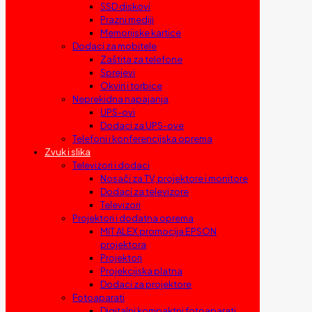
SSD diskovi
Prazni mediji
Memorijske kartice
Dodaci za mobitele
Zaštita za telefone
Sprejevi
Okviri i torbice
Neprekidna napajanja
UPS-ovi
Dodaci za UPS-ove
Telefoni i konferencijska oprema
Zvuk i slika
Televizori i dodaci
Nosači za TV, projektore i monitore
Dodaci za televizore
Televizori
Projektori i dodatna oprema
MIT ALEX promocija EPSON
projektora
Projektori
Projekcijska platna
Dodaci za projektore
Fotoaparati
Digitalni kompaktni fotoaparati