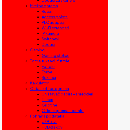
Dodaci za skenere
Mrežna oprema
Ruteri
Access points
PLC adapteri
Wi-Fi extenderi
IP kamere
Switchevi
Dodaci
Gaming
Gaming stolice
Torbe, ruksaci i futrole
Futrole
Torbe
Ruksaci
Kalkulatori
Ostala office oprema
Uništavač papira – shredderi
Trimeri
Giljotine
Office oprema – ostalo
Pohrana podataka
USB-ovi
HDD diskovi