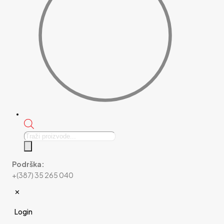
Products
search
Podrška:
+(387) 35 265 040
✕
Login