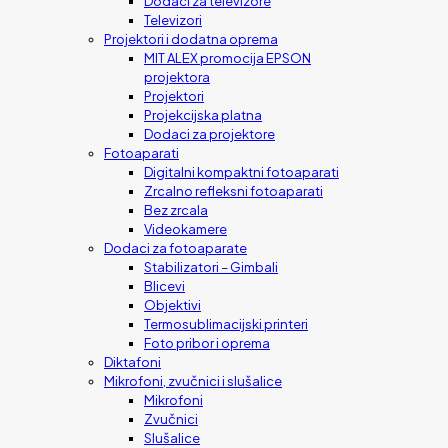
Dodaci za televizore
Televizori
Projektori i dodatna oprema
MIT ALEX promocija EPSON
projektora
Projektori
Projekcijska platna
Dodaci za projektore
Fotoaparati
Digitalni kompaktni fotoaparati
Zrcalno refleksni fotoaparati
Bez zrcala
Videokamere
Dodaci za fotoaparate
Stabilizatori – Gimbali
Blicevi
Objektivi
Termosublimacijski printeri
Foto pribor i oprema
Diktafoni
Mikrofoni, zvučnici i slušalice
Mikrofoni
Zvučnici
Slušalice