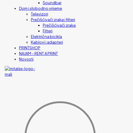
Soundbar
Dom i slobodno vrijeme
Televizori
Prečišćivači zraka i filteri
Prečišćivači zraka
Filteri
Električna bicikla
Kablovi i adapteri
PRINTSHOP
NAJAM – RENT A PRINT
Novosti