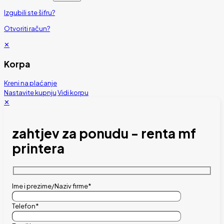
Izgubili ste šifru?
Otvoriti račun?
✕
Korpa
Kreni na plaćanje
Nastavite kupnju
Vidi korpu
✕
zahtjev za ponudu - renta mf
printera
Ime i prezime/Naziv firme*
Telefon*