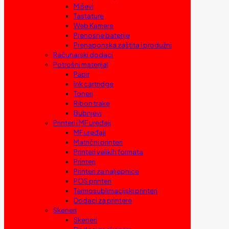
Miševi
Tastature
Web Kamere
Prenosne baterije
Prenaponska zaštita i produžni
Računarski dodaci
Potrošni materijal
Papir
Ink cartridge
Toneri
Ribon trake
Bubnjevi
Printeri i MF uređaji
MF uređaji
Matrični printeri
Printeri velikih formata
Printeri
Printeri za naljepnice
POS printeri
Termosublimacijski printeri
Dodaci za printere
Skeneri
Skeneri