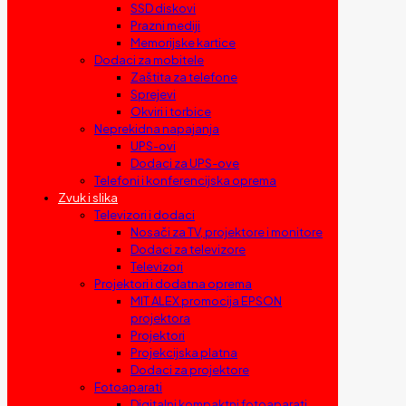
SSD diskovi
Prazni mediji
Memorijske kartice
Dodaci za mobitele
Zaštita za telefone
Sprejevi
Okviri i torbice
Neprekidna napajanja
UPS-ovi
Dodaci za UPS-ove
Telefoni i konferencijska oprema
Zvuk i slika
Televizori i dodaci
Nosači za TV, projektore i monitore
Dodaci za televizore
Televizori
Projektori i dodatna oprema
MIT ALEX promocija EPSON
projektora
Projektori
Projekcijska platna
Dodaci za projektore
Fotoaparati
Digitalni kompaktni fotoaparati