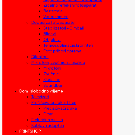
Zrcalno refleksni fotoaparati
Bez zrcala
Videokamere
Dodaci za fotoaparate
Stabilizatori – Gimbali
Blicevi
Objektivi
Termosublimacijski printeri
Foto pribor i oprema
Diktafoni
Mikrofoni, zvučnici i slušalice
Mikrofoni
Zvučnici
Slušalice
Soundbar
Dom i slobodno vrijeme
Televizori
Prečišćivači zraka i filteri
Prečišćivači zraka
Filteri
Električna bicikla
Kablovi i adapteri
PRINTSHOP