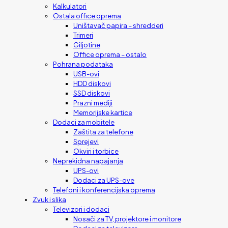
Kalkulatori
Ostala office oprema
Uništavač papira – shredderi
Trimeri
Giljotine
Office oprema – ostalo
Pohrana podataka
USB-ovi
HDD diskovi
SSD diskovi
Prazni mediji
Memorijske kartice
Dodaci za mobitele
Zaštita za telefone
Sprejevi
Okviri i torbice
Neprekidna napajanja
UPS-ovi
Dodaci za UPS-ove
Telefoni i konferencijska oprema
Zvuk i slika
Televizori i dodaci
Nosači za TV, projektore i monitore