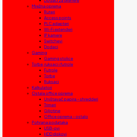
Dodaci za skenere
Mrežna oprema
Ruteri
Access points
PLC adapteri
Wi-Fi extenderi
IP kamere
Switchevi
Dodaci
Gaming
Gaming stolice
Torbe, ruksaci i futrole
Futrole
Torbe
Ruksaci
Kalkulatori
Ostala office oprema
Uništavač papira – shredderi
Trimeri
Giljotine
Office oprema – ostalo
Pohrana podataka
USB-ovi
HDD diskovi