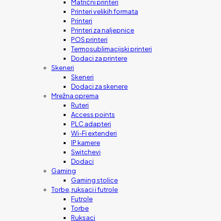
Matrični printeri
Printeri velikih formata
Printeri
Printeri za naljepnice
POS printeri
Termosublimacijski printeri
Dodaci za printere
Skeneri
Skeneri
Dodaci za skenere
Mrežna oprema
Ruteri
Access points
PLC adapteri
Wi-Fi extenderi
IP kamere
Switchevi
Dodaci
Gaming
Gaming stolice
Torbe, ruksaci i futrole
Futrole
Torbe
Ruksaci