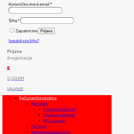
Korisničko ime ili email
*
Šifra
*
Zapamti me
Prijava
Izgubili ste šifru?
Prijava
ili registracija
0
0,00 KM
Uporedi
Računarska oprema
Računari
Prenosni računari
Desktop računari
AIO računari
Monitori
Računarska periferija