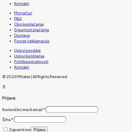
Kontakt
Moj račun
FAQ
Opcije plaćanja
Sigurnost plaćanja
Dostava
Povrat i reklamacija
Uslovi prodaje
Uslovi korištenja
Politika privatnosti
Kontakt
© 2024 Mitalex | All Rights Reserved
✕
Prijava
Korisničko ime ili email
*
Šifra
*
Zapamti me
Prijava