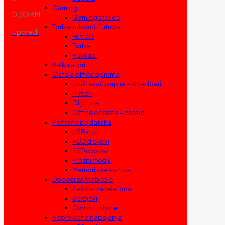
Gaming
0,00 KM
Gaming stolice
Torbe, ruksaci i futrole
Uporedi
Futrole
Torbe
Ruksaci
Kalkulatori
Ostala office oprema
Uništavač papira – shredderi
Trimeri
Giljotine
Office oprema – ostalo
Pohrana podataka
USB-ovi
HDD diskovi
SSD diskovi
Prazni mediji
Memorijske kartice
Dodaci za mobitele
Zaštita za telefone
Sprejevi
Okviri i torbice
Neprekidna napajanja