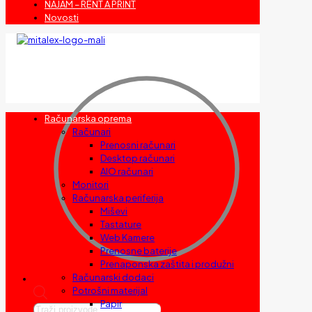
NAJAM – RENT A PRINT
Novosti
Računarska oprema
Računari
Prenosni računari
Desktop računari
AIO računari
Monitori
Računarska periferija
Miševi
Tastature
Web Kamere
Prenosne baterije
Prenaponska zaštita i produžni
Računarski dodaci
Potrošni materijal
Papir
Products