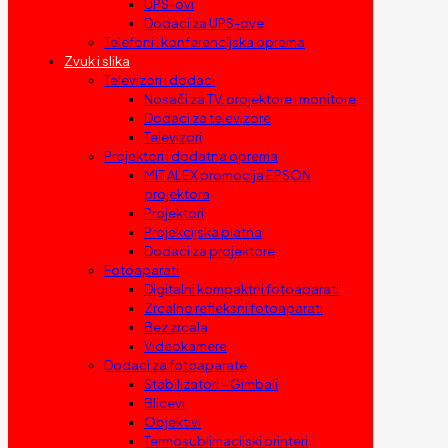
UPS-ovi
Dodaci za UPS-ove
Telefoni i konferencijska oprema
Zvuk i slika
Televizori i dodaci
Nosači za TV, projektore i monitore
Dodaci za televizore
Televizori
Projektori i dodatna oprema
MIT ALEX promocija EPSON
projektora
Projektori
Projekcijska platna
Dodaci za projektore
Fotoaparati
Digitalni kompaktni fotoaparati
Zrcalno refleksni fotoaparati
Bez zrcala
Videokamere
Dodaci za fotoaparate
Stabilizatori – Gimbali
Blicevi
Objektivi
Termosublimacijski printeri