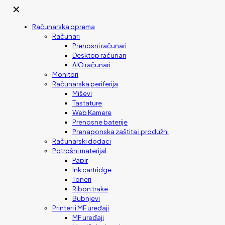
✕
Računarska oprema
Računari
Prenosni računari
Desktop računari
AIO računari
Monitori
Računarska periferija
Miševi
Tastature
Web Kamere
Prenosne baterije
Prenaponska zaštita i produžni
Računarski dodaci
Potrošni materijal
Papir
Ink cartridge
Toneri
Ribon trake
Bubnjevi
Printeri i MF uređaji
MF uređaji