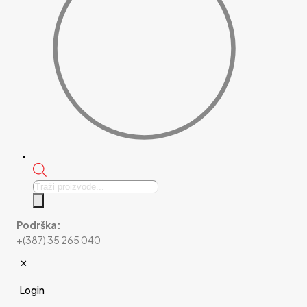
Products
search
Podrška:
+(387) 35 265 040
✕
Login