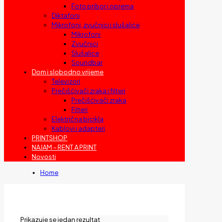
Foto pribor i oprema
Diktafoni
Mikrofoni, zvučnici i slušalice
Mikrofoni
Zvučnici
Slušalice
Soundbar
Dom i slobodno vrijeme
Televizori
Prečišćivači zraka i filteri
Prečišćivači zraka
Filteri
Električna bicikla
Kablovi i adapteri
PRINTSHOP
NAJAM – RENT A PRINT
Novosti
Home
Prikazuje se jedan rezultat