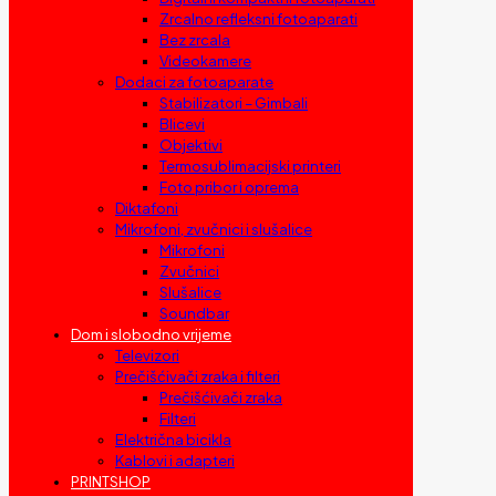
Zrcalno refleksni fotoaparati
Bez zrcala
Videokamere
Dodaci za fotoaparate
Stabilizatori – Gimbali
Blicevi
Objektivi
Termosublimacijski printeri
Foto pribor i oprema
Diktafoni
Mikrofoni, zvučnici i slušalice
Mikrofoni
Zvučnici
Slušalice
Soundbar
Dom i slobodno vrijeme
Televizori
Prečišćivači zraka i filteri
Prečišćivači zraka
Filteri
Električna bicikla
Kablovi i adapteri
PRINTSHOP