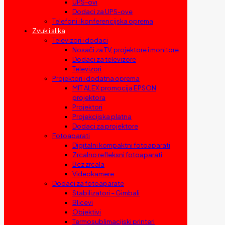
UPS-ovi
Dodaci za UPS-ove
Telefoni i konferencijska oprema
Zvuk i slika
Televizori i dodaci
Nosači za TV, projektore i monitore
Dodaci za televizore
Televizori
Projektori i dodatna oprema
MIT ALEX promocija EPSON
projektora
Projektori
Projekcijska platna
Dodaci za projektore
Fotoaparati
Digitalni kompaktni fotoaparati
Zrcalno refleksni fotoaparati
Bez zrcala
Videokamere
Dodaci za fotoaparate
Stabilizatori – Gimbali
Blicevi
Objektivi
Termosublimacijski printeri