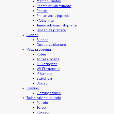
Matrični printeri
Printeri velikih formata
Printeri
Printeri za naljepnice
POS printeri
Termosublimacijski printeri
Dodaci za printere
Skeneri
Skeneri
Dodaci za skenere
Mrežna oprema
Ruteri
Access points
PLC adapteri
Wi-Fi extenderi
IP kamere
Switchevi
Dodaci
Gaming
Gaming stolice
Torbe, ruksaci i futrole
Futrole
Torbe
Ruksaci