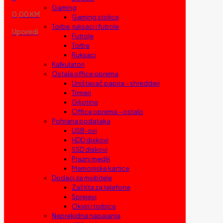
Gaming
0,00 KM
Gaming stolice
Torbe, ruksaci i futrole
Uporedi
Futrole
Torbe
Ruksaci
Kalkulatori
Ostala office oprema
Uništavač papira – shredderi
Trimeri
Giljotine
Office oprema – ostalo
Pohrana podataka
USB-ovi
HDD diskovi
SSD diskovi
Prazni mediji
Memorijske kartice
Dodaci za mobitele
Zaštita za telefone
Sprejevi
Okviri i torbice
Neprekidna napajanja