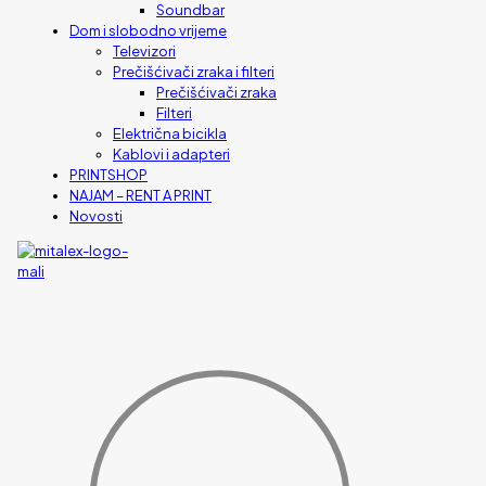
Soundbar
Dom i slobodno vrijeme
Televizori
Prečišćivači zraka i filteri
Prečišćivači zraka
Filteri
Električna bicikla
Kablovi i adapteri
PRINTSHOP
NAJAM – RENT A PRINT
Novosti