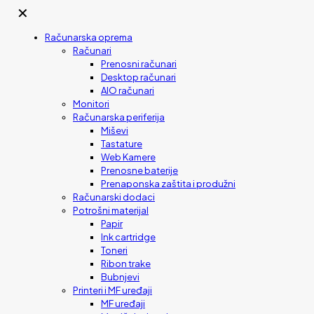
✕
Računarska oprema
Računari
Prenosni računari
Desktop računari
AIO računari
Monitori
Računarska periferija
Miševi
Tastature
Web Kamere
Prenosne baterije
Prenaponska zaštita i produžni
Računarski dodaci
Potrošni materijal
Papir
Ink cartridge
Toneri
Ribon trake
Bubnjevi
Printeri i MF uređaji
MF uređaji