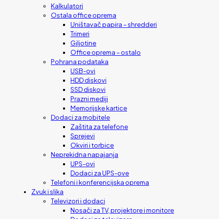
Kalkulatori
Ostala office oprema
Uništavač papira – shredderi
Trimeri
Giljotine
Office oprema – ostalo
Pohrana podataka
USB-ovi
HDD diskovi
SSD diskovi
Prazni mediji
Memorijske kartice
Dodaci za mobitele
Zaštita za telefone
Sprejevi
Okviri i torbice
Neprekidna napajanja
UPS-ovi
Dodaci za UPS-ove
Telefoni i konferencijska oprema
Zvuk i slika
Televizori i dodaci
Nosači za TV, projektore i monitore