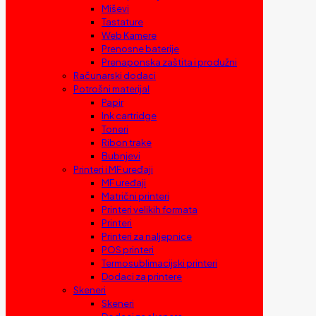
Miševi
Tastature
Web Kamere
Prenosne baterije
Prenaponska zaštita i produžni
Računarski dodaci
Potrošni materijal
Papir
Ink cartridge
Toneri
Ribon trake
Bubnjevi
Printeri i MF uređaji
MF uređaji
Matrični printeri
Printeri velikih formata
Printeri
Printeri za naljepnice
POS printeri
Termosublimacijski printeri
Dodaci za printere
Skeneri
Skeneri