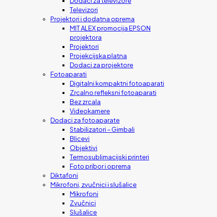
Dodaci za televizore
Televizori
Projektori i dodatna oprema
MIT ALEX promocija EPSON
projektora
Projektori
Projekcijska platna
Dodaci za projektore
Fotoaparati
Digitalni kompaktni fotoaparati
Zrcalno refleksni fotoaparati
Bez zrcala
Videokamere
Dodaci za fotoaparate
Stabilizatori – Gimbali
Blicevi
Objektivi
Termosublimacijski printeri
Foto pribor i oprema
Diktafoni
Mikrofoni, zvučnici i slušalice
Mikrofoni
Zvučnici
Slušalice