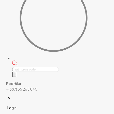
Products
search
Podrška:
+(387) 35 265 040
✕
Login