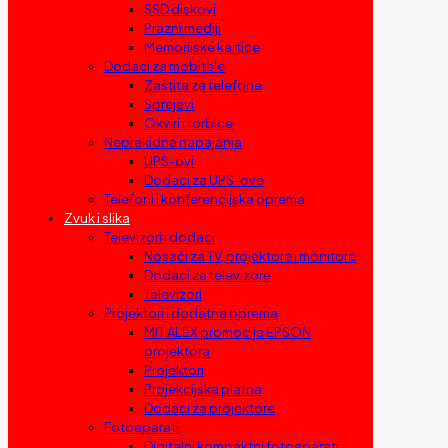
SSD diskovi
Prazni mediji
Memorijske kartice
Dodaci za mobitele
Zaštita za telefone
Sprejevi
Okviri i torbice
Neprekidna napajanja
UPS-ovi
Dodaci za UPS-ove
Telefoni i konferencijska oprema
Zvuk i slika
Televizori i dodaci
Nosači za TV, projektore i monitore
Dodaci za televizore
Televizori
Projektori i dodatna oprema
MIT ALEX promocija EPSON
projektora
Projektori
Projekcijska platna
Dodaci za projektore
Fotoaparati
Digitalni kompaktni fotoaparati