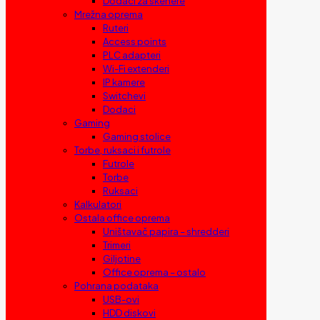
Dodaci za skenere
Mrežna oprema
Ruteri
Access points
PLC adapteri
Wi-Fi extenderi
IP kamere
Switchevi
Dodaci
Gaming
Gaming stolice
Torbe, ruksaci i futrole
Futrole
Torbe
Ruksaci
Kalkulatori
Ostala office oprema
Uništavač papira – shredderi
Trimeri
Giljotine
Office oprema – ostalo
Pohrana podataka
USB-ovi
HDD diskovi