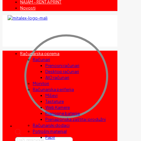
NAJAM – RENT A PRINT
Novosti
Računarska oprema
Računari
Prenosni računari
Desktop računari
AIO računari
Monitori
Računarska periferija
Miševi
Tastature
Web Kamere
Prenosne baterije
Prenaponska zaštita i produžni
Računarski dodaci
Potrošni materijal
Papir
Products