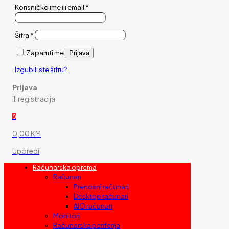
Korisničko ime ili email
*
Šifra
*
Zapamti me
Prijava
Izgubili ste šifru?
Prijava
ili registracija
0
0,00 KM
Uporedi
Računarska oprema
Računari
Prenosni računari
Desktop računari
AIO računari
Monitori
Računarska periferija