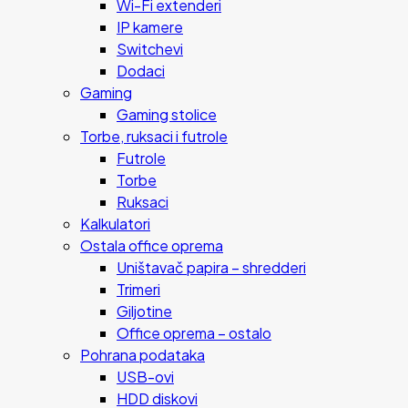
Wi-Fi extenderi
IP kamere
Switchevi
Dodaci
Gaming
Gaming stolice
Torbe, ruksaci i futrole
Futrole
Torbe
Ruksaci
Kalkulatori
Ostala office oprema
Uništavač papira – shredderi
Trimeri
Giljotine
Office oprema – ostalo
Pohrana podataka
USB-ovi
HDD diskovi