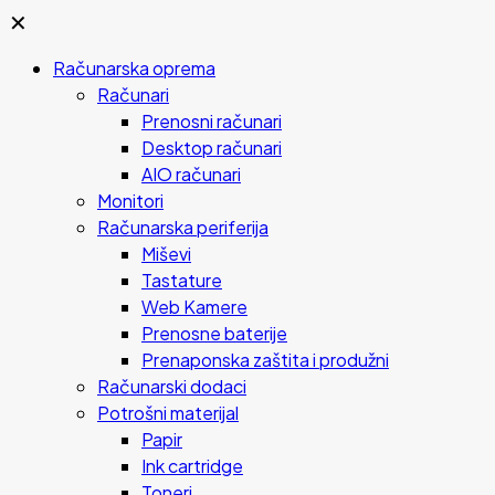
✕
Računarska oprema
Računari
Prenosni računari
Desktop računari
AIO računari
Monitori
Računarska periferija
Miševi
Tastature
Web Kamere
Prenosne baterije
Prenaponska zaštita i produžni
Računarski dodaci
Potrošni materijal
Papir
Ink cartridge
Toneri