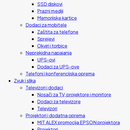
SSD diskovi
Prazni mediji
Memorijske kartice
Dodaci za mobitele
Zaštita za telefone
Sprejevi
Okviri i torbice
Neprekidna napajanja
UPS-ovi
Dodaci za UPS-ove
Telefoni i konferencijska oprema
Zvuk i slika
Televizori i dodaci
Nosači za TV, projektore i monitore
Dodaci za televizore
Televizori
Projektori i dodatna oprema
MIT ALEX promocija EPSON projektora
Projektori