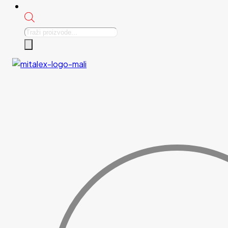
Products
search