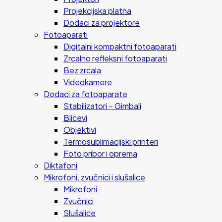
Projekcijska platna
Dodaci za projektore
Fotoaparati
Digitalni kompaktni fotoaparati
Zrcalno refleksni fotoaparati
Bez zrcala
Videokamere
Dodaci za fotoaparate
Stabilizatori – Gimbali
Blicevi
Objektivi
Termosublimacijski printeri
Foto pribor i oprema
Diktafoni
Mikrofoni, zvučnici i slušalice
Mikrofoni
Zvučnici
Slušalice