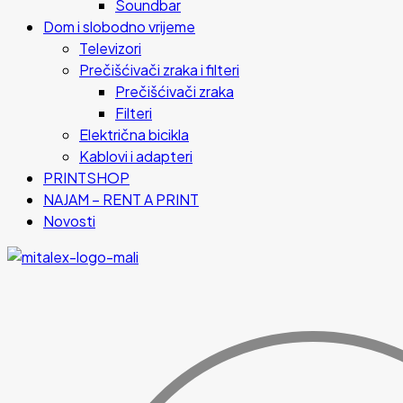
Soundbar
Dom i slobodno vrijeme
Televizori
Prečišćivači zraka i filteri
Prečišćivači zraka
Filteri
Električna bicikla
Kablovi i adapteri
PRINTSHOP
NAJAM – RENT A PRINT
Novosti