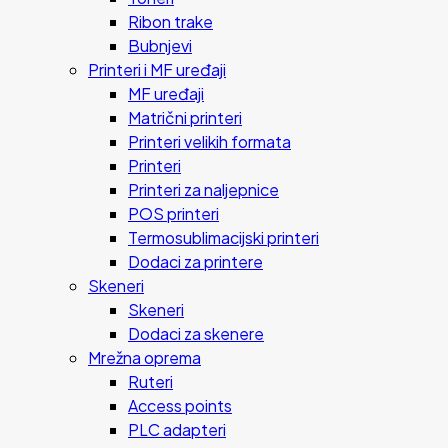
Ribon trake
Bubnjevi
Printeri i MF uređaji
MF uređaji
Matrični printeri
Printeri velikih formata
Printeri
Printeri za naljepnice
POS printeri
Termosublimacijski printeri
Dodaci za printere
Skeneri
Skeneri
Dodaci za skenere
Mrežna oprema
Ruteri
Access points
PLC adapteri