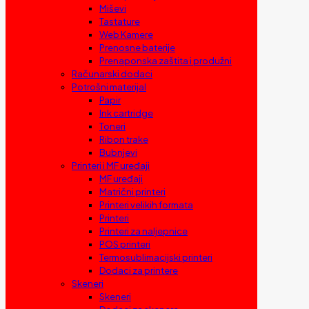
Miševi
Tastature
Web Kamere
Prenosne baterije
Prenaponska zaštita i produžni
Računarski dodaci
Potrošni materijal
Papir
Ink cartridge
Toneri
Ribon trake
Bubnjevi
Printeri i MF uređaji
MF uređaji
Matrični printeri
Printeri velikih formata
Printeri
Printeri za naljepnice
POS printeri
Termosublimacijski printeri
Dodaci za printere
Skeneri
Skeneri