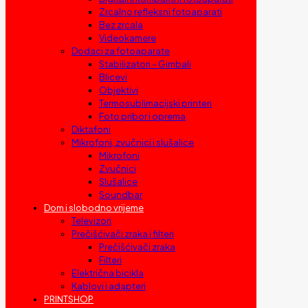
Zrcalno refleksni fotoaparati
Bez zrcala
Videokamere
Dodaci za fotoaparate
Stabilizatori – Gimbali
Blicevi
Objektivi
Termosublimacijski printeri
Foto pribor i oprema
Diktafoni
Mikrofoni, zvučnici i slušalice
Mikrofoni
Zvučnici
Slušalice
Soundbar
Dom i slobodno vrijeme
Televizori
Prečišćivači zraka i filteri
Prečišćivači zraka
Filteri
Električna bicikla
Kablovi i adapteri
PRINTSHOP