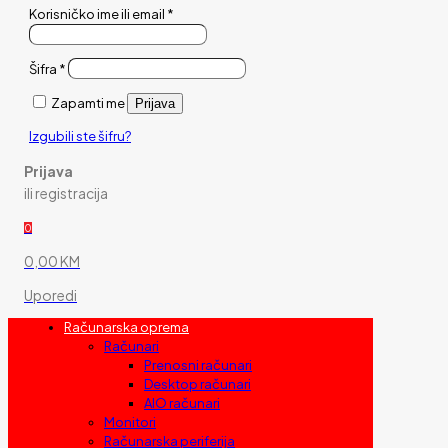
Korisničko ime ili email
*
Šifra
*
Zapamti me
Prijava
Izgubili ste šifru?
Prijava
ili registracija
0
0,00 KM
Uporedi
Računarska oprema
Računari
Prenosni računari
Desktop računari
AIO računari
Monitori
Računarska periferija