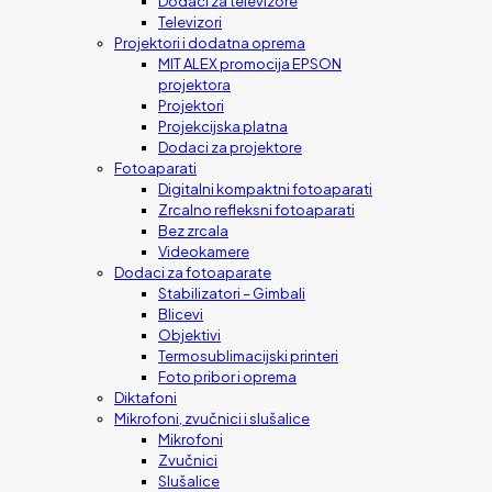
Dodaci za televizore
Televizori
Projektori i dodatna oprema
MIT ALEX promocija EPSON
projektora
Projektori
Projekcijska platna
Dodaci za projektore
Fotoaparati
Digitalni kompaktni fotoaparati
Zrcalno refleksni fotoaparati
Bez zrcala
Videokamere
Dodaci za fotoaparate
Stabilizatori – Gimbali
Blicevi
Objektivi
Termosublimacijski printeri
Foto pribor i oprema
Diktafoni
Mikrofoni, zvučnici i slušalice
Mikrofoni
Zvučnici
Slušalice