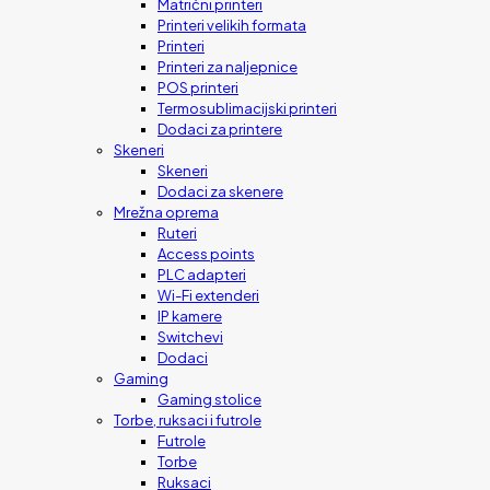
Matrični printeri
Printeri velikih formata
Printeri
Printeri za naljepnice
POS printeri
Termosublimacijski printeri
Dodaci za printere
Skeneri
Skeneri
Dodaci za skenere
Mrežna oprema
Ruteri
Access points
PLC adapteri
Wi-Fi extenderi
IP kamere
Switchevi
Dodaci
Gaming
Gaming stolice
Torbe, ruksaci i futrole
Futrole
Torbe
Ruksaci