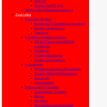
UPS-ovi
Dodaci za UPS-ove
Telefoni i konferencijska oprema
Zvuk i slika
Televizori i dodaci
Nosači za TV, projektore i monitore
Dodaci za televizore
Televizori
Projektori i dodatna oprema
MIT ALEX promocija EPSON
projektora
Projektori
Projekcijska platna
Dodaci za projektore
Fotoaparati
Digitalni kompaktni fotoaparati
Zrcalno refleksni fotoaparati
Bez zrcala
Videokamere
Dodaci za fotoaparate
Stabilizatori – Gimbali
Blicevi
Objektivi
Termosublimacijski printeri