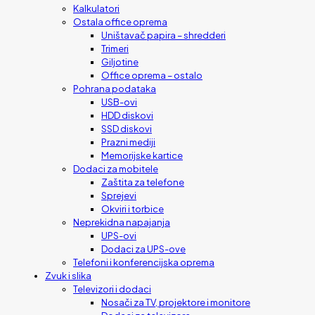
Kalkulatori
Ostala office oprema
Uništavač papira – shredderi
Trimeri
Giljotine
Office oprema – ostalo
Pohrana podataka
USB-ovi
HDD diskovi
SSD diskovi
Prazni mediji
Memorijske kartice
Dodaci za mobitele
Zaštita za telefone
Sprejevi
Okviri i torbice
Neprekidna napajanja
UPS-ovi
Dodaci za UPS-ove
Telefoni i konferencijska oprema
Zvuk i slika
Televizori i dodaci
Nosači za TV, projektore i monitore