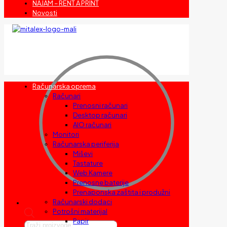
NAJAM – RENT A PRINT
Novosti
Računarska oprema
Računari
Prenosni računari
Desktop računari
AIO računari
Monitori
Računarska periferija
Miševi
Tastature
Web Kamere
Prenosne baterije
Prenaponska zaštita i produžni
Računarski dodaci
Potrošni materijal
Papir
Products