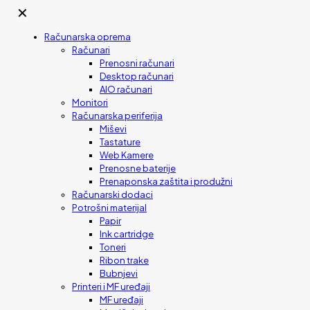
✕
Računarska oprema
Računari
Prenosni računari
Desktop računari
AIO računari
Monitori
Računarska periferija
Miševi
Tastature
Web Kamere
Prenosne baterije
Prenaponska zaštita i produžni
Računarski dodaci
Potrošni materijal
Papir
Ink cartridge
Toneri
Ribon trake
Bubnjevi
Printeri i MF uređaji
MF uređaji