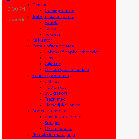
Gaming
0,00 KM
Gaming stolice
Torbe, ruksaci i futrole
Uporedi
Futrole
Torbe
Ruksaci
Kalkulatori
Ostala office oprema
Uništavač papira – shredderi
Trimeri
Giljotine
Office oprema – ostalo
Pohrana podataka
USB-ovi
HDD diskovi
SSD diskovi
Prazni mediji
Memorijske kartice
Dodaci za mobitele
Zaštita za telefone
Sprejevi
Okviri i torbice
Neprekidna napajanja