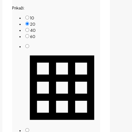
by
Prikaži:
price:
low
10
to
20
high
40
60