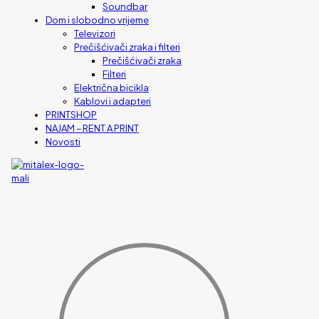
Soundbar
Dom i slobodno vrijeme
Televizori
Prečišćivači zraka i filteri
Prečišćivači zraka
Filteri
Električna bicikla
Kablovi i adapteri
PRINTSHOP
NAJAM – RENT A PRINT
Novosti