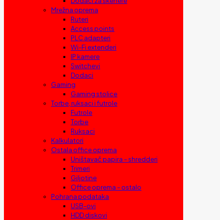
Dodaci za skenere
Mrežna oprema
Ruteri
Access points
PLC adapteri
Wi-Fi extenderi
IP kamere
Switchevi
Dodaci
Gaming
Gaming stolice
Torbe, ruksaci i futrole
Futrole
Torbe
Ruksaci
Kalkulatori
Ostala office oprema
Uništavač papira – shredderi
Trimeri
Giljotine
Office oprema – ostalo
Pohrana podataka
USB-ovi
HDD diskovi