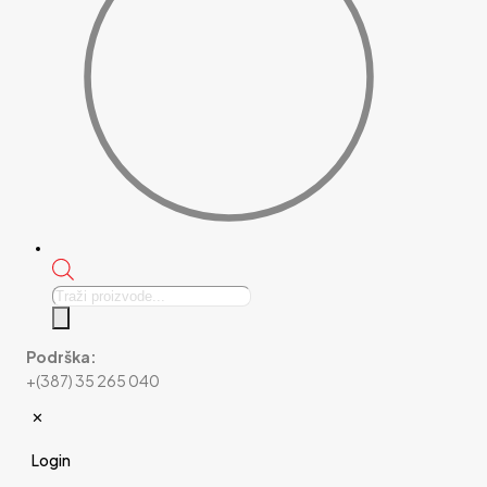
Products
search
Podrška:
+(387) 35 265 040
✕
Login