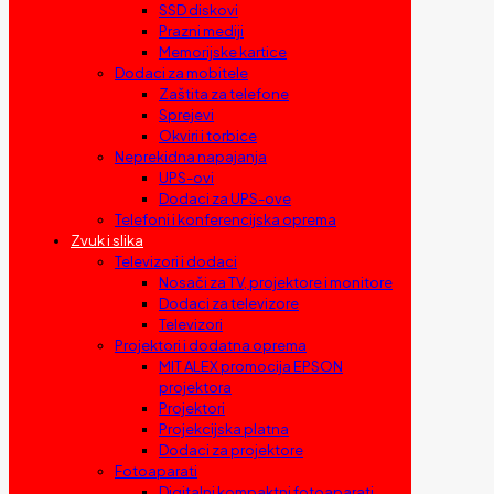
SSD diskovi
Prazni mediji
Memorijske kartice
Dodaci za mobitele
Zaštita za telefone
Sprejevi
Okviri i torbice
Neprekidna napajanja
UPS-ovi
Dodaci za UPS-ove
Telefoni i konferencijska oprema
Zvuk i slika
Televizori i dodaci
Nosači za TV, projektore i monitore
Dodaci za televizore
Televizori
Projektori i dodatna oprema
MIT ALEX promocija EPSON
projektora
Projektori
Projekcijska platna
Dodaci za projektore
Fotoaparati
Digitalni kompaktni fotoaparati