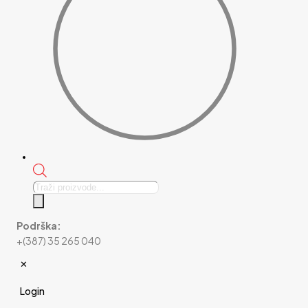
Products
search
Podrška:
+(387) 35 265 040
✕
Login