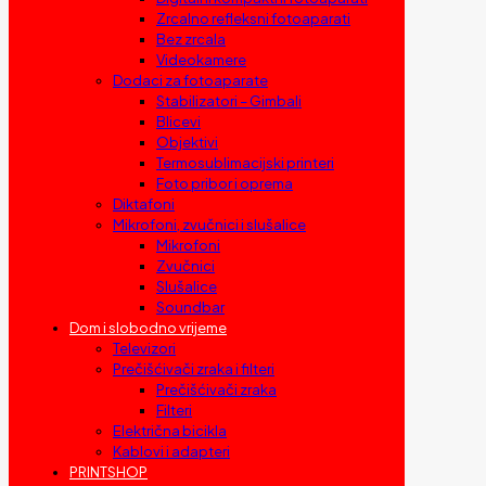
Zrcalno refleksni fotoaparati
Bez zrcala
Videokamere
Dodaci za fotoaparate
Stabilizatori – Gimbali
Blicevi
Objektivi
Termosublimacijski printeri
Foto pribor i oprema
Diktafoni
Mikrofoni, zvučnici i slušalice
Mikrofoni
Zvučnici
Slušalice
Soundbar
Dom i slobodno vrijeme
Televizori
Prečišćivači zraka i filteri
Prečišćivači zraka
Filteri
Električna bicikla
Kablovi i adapteri
PRINTSHOP