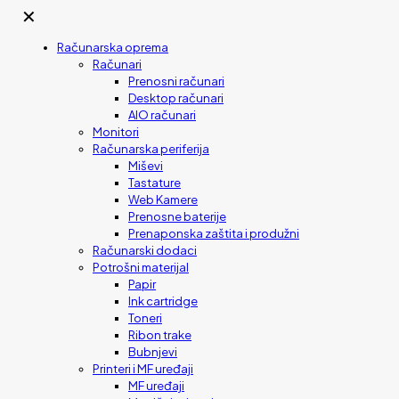
✕
Računarska oprema
Računari
Prenosni računari
Desktop računari
AIO računari
Monitori
Računarska periferija
Miševi
Tastature
Web Kamere
Prenosne baterije
Prenaponska zaštita i produžni
Računarski dodaci
Potrošni materijal
Papir
Ink cartridge
Toneri
Ribon trake
Bubnjevi
Printeri i MF uređaji
MF uređaji