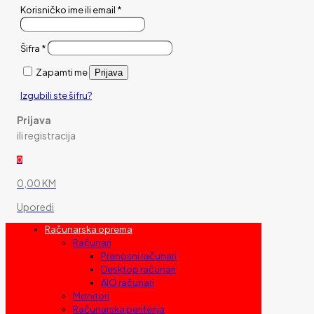
Korisničko ime ili email
*
Šifra
*
Zapamti me
Prijava
Izgubili ste šifru?
Prijava
ili registracija
0
0,00 KM
Uporedi
Računarska oprema
Računari
Prenosni računari
Desktop računari
AIO računari
Monitori
Računarska periferija