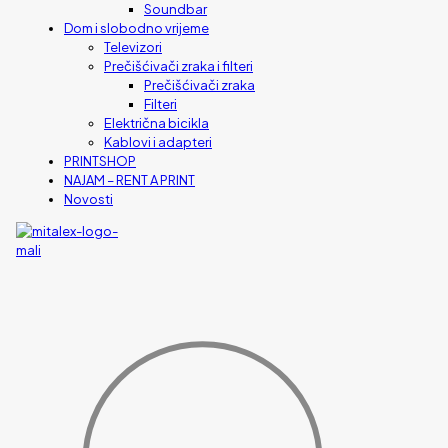
Soundbar
Dom i slobodno vrijeme
Televizori
Prečišćivači zraka i filteri
Prečišćivači zraka
Filteri
Električna bicikla
Kablovi i adapteri
PRINTSHOP
NAJAM – RENT A PRINT
Novosti