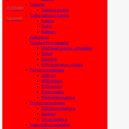
Gaming
0,00 KM
Gaming stolice
Torbe, ruksaci i futrole
Uporedi
Futrole
Torbe
Ruksaci
Kalkulatori
Ostala office oprema
Uništavač papira – shredderi
Trimeri
Giljotine
Office oprema – ostalo
Pohrana podataka
USB-ovi
HDD diskovi
SSD diskovi
Prazni mediji
Memorijske kartice
Dodaci za mobitele
Zaštita za telefone
Sprejevi
Okviri i torbice
Neprekidna napajanja