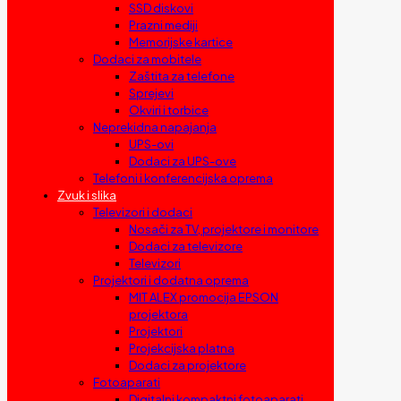
SSD diskovi
Prazni mediji
Memorijske kartice
Dodaci za mobitele
Zaštita za telefone
Sprejevi
Okviri i torbice
Neprekidna napajanja
UPS-ovi
Dodaci za UPS-ove
Telefoni i konferencijska oprema
Zvuk i slika
Televizori i dodaci
Nosači za TV, projektore i monitore
Dodaci za televizore
Televizori
Projektori i dodatna oprema
MIT ALEX promocija EPSON
projektora
Projektori
Projekcijska platna
Dodaci za projektore
Fotoaparati
Digitalni kompaktni fotoaparati