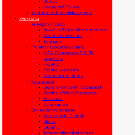
UPS-ovi
Dodaci za UPS-ove
Telefoni i konferencijska oprema
Zvuk i slika
Televizori i dodaci
Nosači za TV, projektore i monitore
Dodaci za televizore
Televizori
Projektori i dodatna oprema
MIT ALEX promocija EPSON
projektora
Projektori
Projekcijska platna
Dodaci za projektore
Fotoaparati
Digitalni kompaktni fotoaparati
Zrcalno refleksni fotoaparati
Bez zrcala
Videokamere
Dodaci za fotoaparate
Stabilizatori – Gimbali
Blicevi
Objektivi
Termosublimacijski printeri