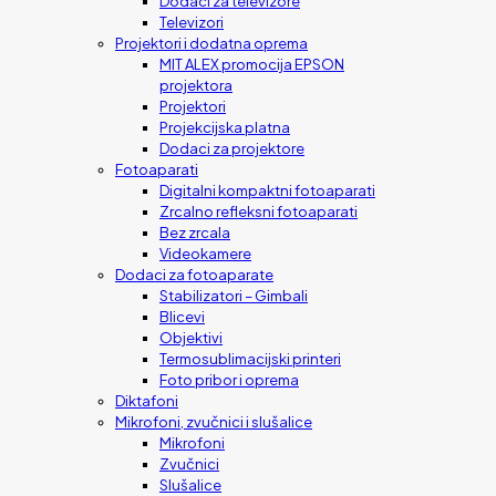
Dodaci za televizore
Televizori
Projektori i dodatna oprema
MIT ALEX promocija EPSON
projektora
Projektori
Projekcijska platna
Dodaci za projektore
Fotoaparati
Digitalni kompaktni fotoaparati
Zrcalno refleksni fotoaparati
Bez zrcala
Videokamere
Dodaci za fotoaparate
Stabilizatori – Gimbali
Blicevi
Objektivi
Termosublimacijski printeri
Foto pribor i oprema
Diktafoni
Mikrofoni, zvučnici i slušalice
Mikrofoni
Zvučnici
Slušalice