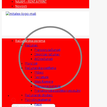
NAJAM – RENT A PRINT
Novosti
Računarska oprema
Računari
Prenosni računari
Desktop računari
AIO računari
Monitori
Računarska periferija
Miševi
Tastature
Web Kamere
Prenosne baterije
Prenaponska zaštita i produžni
Računarski dodaci
Potrošni materijal
Papir
Products