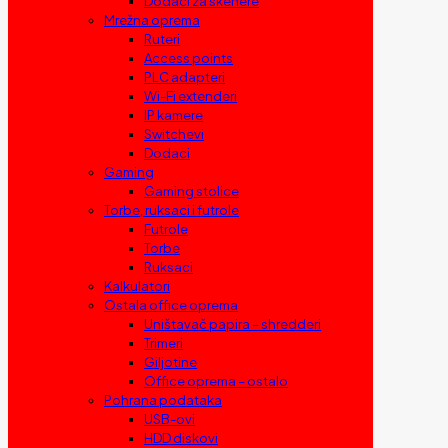
Dodaci za skenere
Mrežna oprema
Ruteri
Access points
PLC adapteri
Wi-Fi extenderi
IP kamere
Switchevi
Dodaci
Gaming
Gaming stolice
Torbe, ruksaci i futrole
Futrole
Torbe
Ruksaci
Kalkulatori
Ostala office oprema
Uništavač papira – shredderi
Trimeri
Giljotine
Office oprema – ostalo
Pohrana podataka
USB-ovi
HDD diskovi