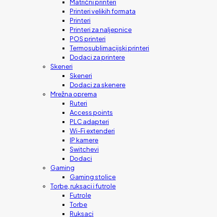
Matrični printeri
Printeri velikih formata
Printeri
Printeri za naljepnice
POS printeri
Termosublimacijski printeri
Dodaci za printere
Skeneri
Skeneri
Dodaci za skenere
Mrežna oprema
Ruteri
Access points
PLC adapteri
Wi-Fi extenderi
IP kamere
Switchevi
Dodaci
Gaming
Gaming stolice
Torbe, ruksaci i futrole
Futrole
Torbe
Ruksaci