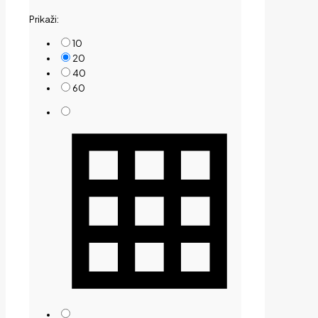
by
Prikaži:
price:
low
10
to
20
high
40
60