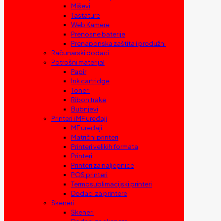
Miševi
Tastature
Web Kamere
Prenosne baterije
Prenaponska zaštita i produžni
Računarski dodaci
Potrošni materijal
Papir
Ink cartridge
Toneri
Ribon trake
Bubnjevi
Printeri i MF uređaji
MF uređaji
Matrični printeri
Printeri velikih formata
Printeri
Printeri za naljepnice
POS printeri
Termosublimacijski printeri
Dodaci za printere
Skeneri
Skeneri