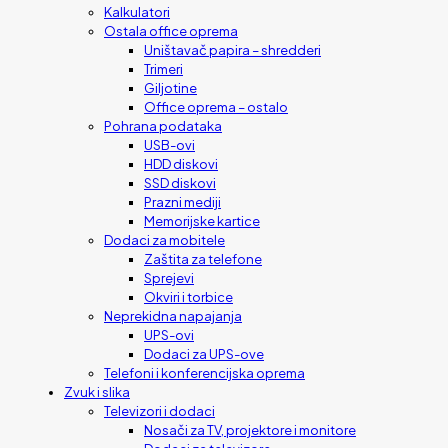
Kalkulatori
Ostala office oprema
Uništavač papira – shredderi
Trimeri
Giljotine
Office oprema – ostalo
Pohrana podataka
USB-ovi
HDD diskovi
SSD diskovi
Prazni mediji
Memorijske kartice
Dodaci za mobitele
Zaštita za telefone
Sprejevi
Okviri i torbice
Neprekidna napajanja
UPS-ovi
Dodaci za UPS-ove
Telefoni i konferencijska oprema
Zvuk i slika
Televizori i dodaci
Nosači za TV, projektore i monitore