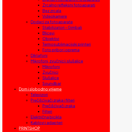
Zrcalno refleksni fotoaparati
Bez zrcala
Videokamere
Dodaci za fotoaparate
Stabilizatori – Gimbali
Blicevi
Objektivi
Termosublimacijski printeri
Foto pribor i oprema
Diktafoni
Mikrofoni, zvučnici i slušalice
Mikrofoni
Zvučnici
Slušalice
Soundbar
Dom i slobodno vrijeme
Televizori
Prečišćivači zraka i filteri
Prečišćivači zraka
Filteri
Električna bicikla
Kablovi i adapteri
PRINTSHOP