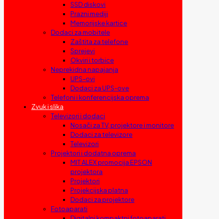
SSD diskovi
Prazni mediji
Memorijske kartice
Dodaci za mobitele
Zaštita za telefone
Sprejevi
Okviri i torbice
Neprekidna napajanja
UPS-ovi
Dodaci za UPS-ove
Telefoni i konferencijska oprema
Zvuk i slika
Televizori i dodaci
Nosači za TV, projektore i monitore
Dodaci za televizore
Televizori
Projektori i dodatna oprema
MIT ALEX promocija EPSON
projektora
Projektori
Projekcijska platna
Dodaci za projektore
Fotoaparati
Digitalni kompaktni fotoaparati