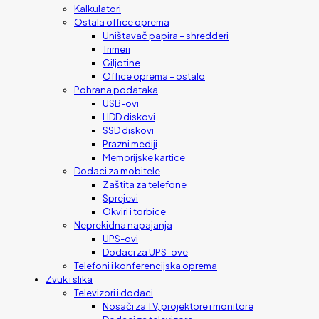
Kalkulatori
Ostala office oprema
Uništavač papira – shredderi
Trimeri
Giljotine
Office oprema – ostalo
Pohrana podataka
USB-ovi
HDD diskovi
SSD diskovi
Prazni mediji
Memorijske kartice
Dodaci za mobitele
Zaštita za telefone
Sprejevi
Okviri i torbice
Neprekidna napajanja
UPS-ovi
Dodaci za UPS-ove
Telefoni i konferencijska oprema
Zvuk i slika
Televizori i dodaci
Nosači za TV, projektore i monitore