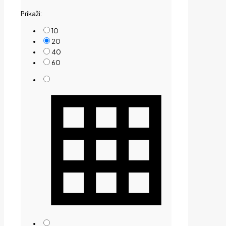
by
Prikaži:
price:
low
10
to
20
high
40
60