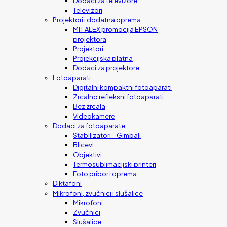
Dodaci za televizore
Televizori
Projektori i dodatna oprema
MIT ALEX promocija EPSON
projektora
Projektori
Projekcijska platna
Dodaci za projektore
Fotoaparati
Digitalni kompaktni fotoaparati
Zrcalno refleksni fotoaparati
Bez zrcala
Videokamere
Dodaci za fotoaparate
Stabilizatori – Gimbali
Blicevi
Objektivi
Termosublimacijski printeri
Foto pribor i oprema
Diktafoni
Mikrofoni, zvučnici i slušalice
Mikrofoni
Zvučnici
Slušalice