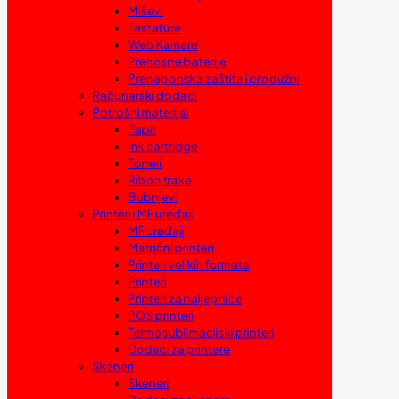
Miševi
Tastature
Web Kamere
Prenosne baterije
Prenaponska zaštita i produžni
Računarski dodaci
Potrošni materijal
Papir
Ink cartridge
Toneri
Ribon trake
Bubnjevi
Printeri i MF uređaji
MF uređaji
Matrični printeri
Printeri velikih formata
Printeri
Printeri za naljepnice
POS printeri
Termosublimacijski printeri
Dodaci za printere
Skeneri
Skeneri