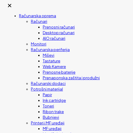
✕
Računarska oprema
Računari
Prenosni računari
Desktop računari
AIO računari
Monitori
Računarska periferija
Miševi
Tastature
Web Kamere
Prenosne baterije
Prenaponska zaštita i produžni
Računarski dodaci
Potrošni materijal
Papir
Ink cartridge
Toneri
Ribon trake
Bubnjevi
Printeri i MF uređaji
MF uređaji