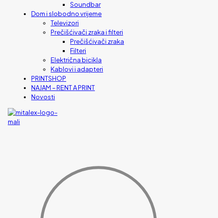
Soundbar
Dom i slobodno vrijeme
Televizori
Prečišćivači zraka i filteri
Prečišćivači zraka
Filteri
Električna bicikla
Kablovi i adapteri
PRINTSHOP
NAJAM – RENT A PRINT
Novosti