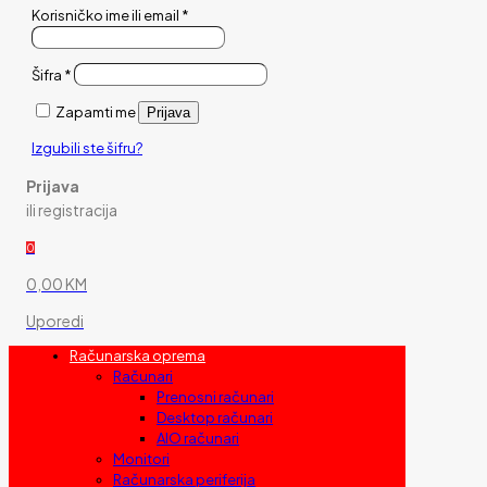
Korisničko ime ili email
*
Šifra
*
Zapamti me
Prijava
Izgubili ste šifru?
Prijava
ili registracija
0
0,00 KM
Uporedi
Računarska oprema
Računari
Prenosni računari
Desktop računari
AIO računari
Monitori
Računarska periferija