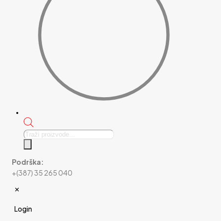
Products
search
Podrška:
+(387) 35 265 040
✕
Login