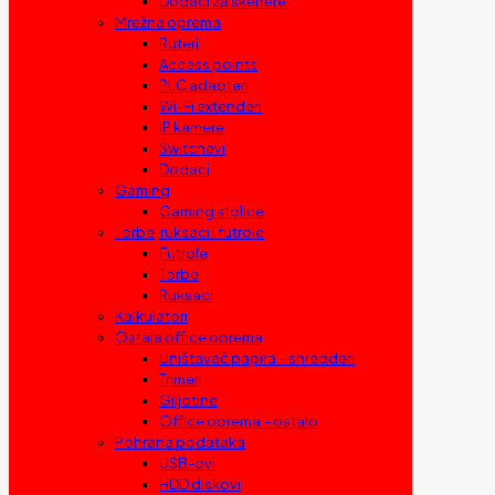
Dodaci za skenere
Mrežna oprema
Ruteri
Access points
PLC adapteri
Wi-Fi extenderi
IP kamere
Switchevi
Dodaci
Gaming
Gaming stolice
Torbe, ruksaci i futrole
Futrole
Torbe
Ruksaci
Kalkulatori
Ostala office oprema
Uništavač papira – shredderi
Trimeri
Giljotine
Office oprema – ostalo
Pohrana podataka
USB-ovi
HDD diskovi