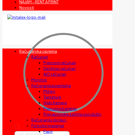
NAJAM – RENT A PRINT
Novosti
Računarska oprema
Računari
Prenosni računari
Desktop računari
AIO računari
Monitori
Računarska periferija
Miševi
Tastature
Web Kamere
Prenosne baterije
Prenaponska zaštita i produžni
Računarski dodaci
Potrošni materijal
Papir
Products