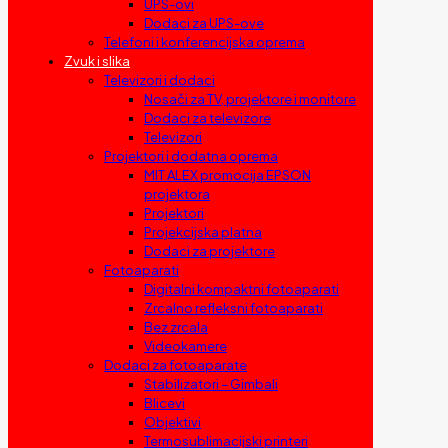
UPS-ovi
Dodaci za UPS-ove
Telefoni i konferencijska oprema
Zvuk i slika
Televizori i dodaci
Nosači za TV, projektore i monitore
Dodaci za televizore
Televizori
Projektori i dodatna oprema
MIT ALEX promocija EPSON
projektora
Projektori
Projekcijska platna
Dodaci za projektore
Fotoaparati
Digitalni kompaktni fotoaparati
Zrcalno refleksni fotoaparati
Bez zrcala
Videokamere
Dodaci za fotoaparate
Stabilizatori – Gimbali
Blicevi
Objektivi
Termosublimacijski printeri