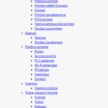
Matrični printeri
Printeri velikih formata
Printeri
Printeri za naljepnice
POS printeri
Termosublimacijski printeri
Dodaci za printere
Skeneri
Skeneri
Dodaci za skenere
Mrežna oprema
Ruteri
Access points
PLC adapteri
Wi-Fi extenderi
IP kamere
Switchevi
Dodaci
Gaming
Gaming stolice
Torbe, ruksaci i futrole
Futrole
Torbe
Ruksaci