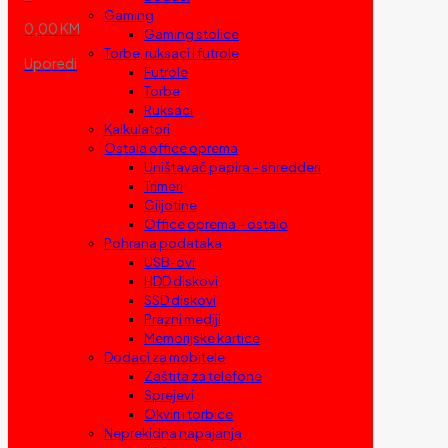
Gaming
0,00 KM
Gaming stolice
Torbe, ruksaci i futrole
Uporedi
Futrole
Torbe
Ruksaci
Kalkulatori
Ostala office oprema
Uništavač papira – shredderi
Trimeri
Giljotine
Office oprema – ostalo
Pohrana podataka
USB-ovi
HDD diskovi
SSD diskovi
Prazni mediji
Memorijske kartice
Dodaci za mobitele
Zaštita za telefone
Sprejevi
Okviri i torbice
Neprekidna napajanja