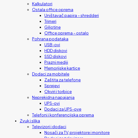
Kalkulatori
Ostala office oprema
Uništavač papira – shredderi
Trimeri
Giljotine
Office oprema – ostalo
Pohrana podataka
USB-ovi
HDD diskovi
SSD diskovi
Prazni mediji
Memorijske kartice
Dodaci za mobitele
Zaštita za telefone
Sprejevi
Okviri i torbice
Neprekidna napajanja
UPS-ovi
Dodaci za UPS-ove
Telefoni i konferencijska oprema
Zvuk i slika
Televizori i dodaci
Nosači za TV, projektore i monitore