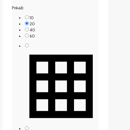
by
Prikaži:
price:
low
10
to
20
high
40
60