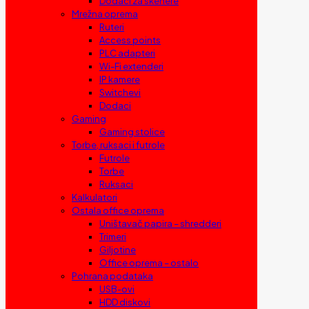
Dodaci za skenere
Mrežna oprema
Ruteri
Access points
PLC adapteri
Wi-Fi extenderi
IP kamere
Switchevi
Dodaci
Gaming
Gaming stolice
Torbe, ruksaci i futrole
Futrole
Torbe
Ruksaci
Kalkulatori
Ostala office oprema
Uništavač papira – shredderi
Trimeri
Giljotine
Office oprema – ostalo
Pohrana podataka
USB-ovi
HDD diskovi