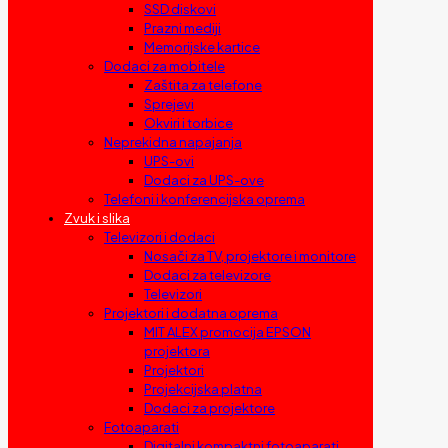
SSD diskovi
Prazni mediji
Memorijske kartice
Dodaci za mobitele
Zaštita za telefone
Sprejevi
Okviri i torbice
Neprekidna napajanja
UPS-ovi
Dodaci za UPS-ove
Telefoni i konferencijska oprema
Zvuk i slika
Televizori i dodaci
Nosači za TV, projektore i monitore
Dodaci za televizore
Televizori
Projektori i dodatna oprema
MIT ALEX promocija EPSON
projektora
Projektori
Projekcijska platna
Dodaci za projektore
Fotoaparati
Digitalni kompaktni fotoaparati