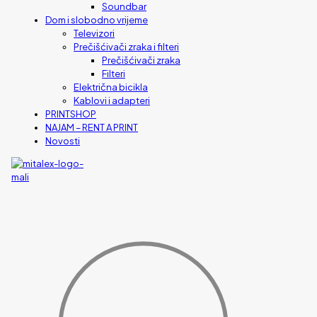
Soundbar
Dom i slobodno vrijeme
Televizori
Prečišćivači zraka i filteri
Prečišćivači zraka
Filteri
Električna bicikla
Kablovi i adapteri
PRINTSHOP
NAJAM – RENT A PRINT
Novosti