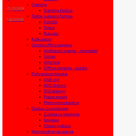
Gaming
0,00 KM
Gaming stolice
Torbe, ruksaci i futrole
Uporedi
Futrole
Torbe
Ruksaci
Kalkulatori
Ostala office oprema
Uništavač papira – shredderi
Trimeri
Giljotine
Office oprema – ostalo
Pohrana podataka
USB-ovi
HDD diskovi
SSD diskovi
Prazni mediji
Memorijske kartice
Dodaci za mobitele
Zaštita za telefone
Sprejevi
Okviri i torbice
Neprekidna napajanja