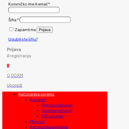
Korisničko ime ili email
*
Šifra
*
Zapamti me
Prijava
Izgubili ste šifru?
Prijava
ili registracija
0
0,00 KM
Uporedi
Računarska oprema
Računari
Prenosni računari
Desktop računari
AIO računari
Monitori
Računarska periferija