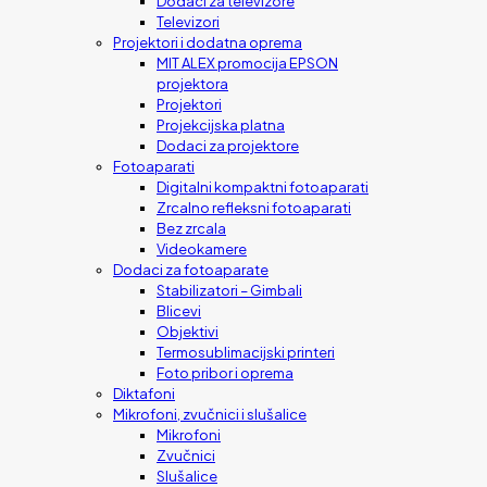
Dodaci za televizore
Televizori
Projektori i dodatna oprema
MIT ALEX promocija EPSON
projektora
Projektori
Projekcijska platna
Dodaci za projektore
Fotoaparati
Digitalni kompaktni fotoaparati
Zrcalno refleksni fotoaparati
Bez zrcala
Videokamere
Dodaci za fotoaparate
Stabilizatori – Gimbali
Blicevi
Objektivi
Termosublimacijski printeri
Foto pribor i oprema
Diktafoni
Mikrofoni, zvučnici i slušalice
Mikrofoni
Zvučnici
Slušalice