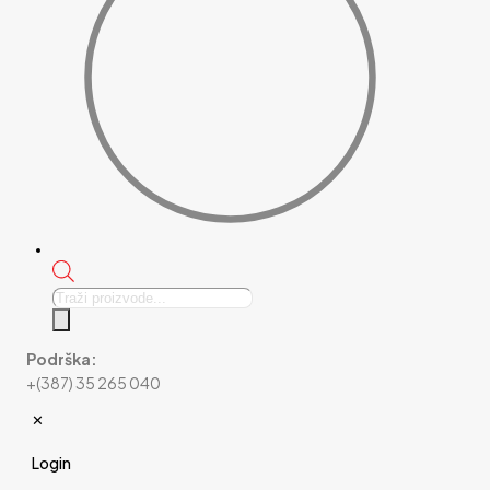
Products
search
Podrška:
+(387) 35 265 040
✕
Login