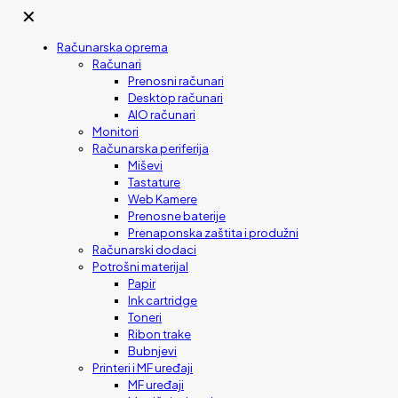
✕
Računarska oprema
Računari
Prenosni računari
Desktop računari
AIO računari
Monitori
Računarska periferija
Miševi
Tastature
Web Kamere
Prenosne baterije
Prenaponska zaštita i produžni
Računarski dodaci
Potrošni materijal
Papir
Ink cartridge
Toneri
Ribon trake
Bubnjevi
Printeri i MF uređaji
MF uređaji