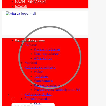
NAJAM – RENT A PRINT
Novosti
Računarska oprema
Računari
Prenosni računari
Desktop računari
AIO računari
Monitori
Računarska periferija
Miševi
Tastature
Web Kamere
Prenosne baterije
Prenaponska zaštita i produžni
Računarski dodaci
Potrošni materijal
Papir
Products