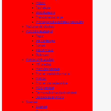
Miševi
Tastature
Web Kamere
Prenosne baterije
Prenaponska zaštita i produžni
Računarski dodaci
Potrošni materijal
Papir
Ink cartridge
Toneri
Ribon trake
Bubnjevi
Printeri i MF uređaji
MF uređaji
Matrični printeri
Printeri velikih formata
Printeri
Printeri za naljepnice
POS printeri
Termosublimacijski printeri
Dodaci za printere
Skeneri
Skeneri