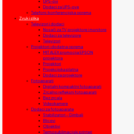
UPS-ovi
Dodaci za UPS-ove
Telefoni i konferencijska oprema
Zvuk i slika
Televizori i dodaci
Nosači za TV, projektore i monitore
Dodaci za televizore
Televizori
Projektori i dodatna oprema
MIT ALEX promocija EPSON
projektora
Projektori
Projekcijska platna
Dodaci za projektore
Fotoaparati
Digitalni kompaktni fotoaparati
Zrcalno refleksni fotoaparati
Bez zrcala
Videokamere
Dodaci za fotoaparate
Stabilizatori – Gimbali
Blicevi
Objektivi
Termosublimacijski printeri