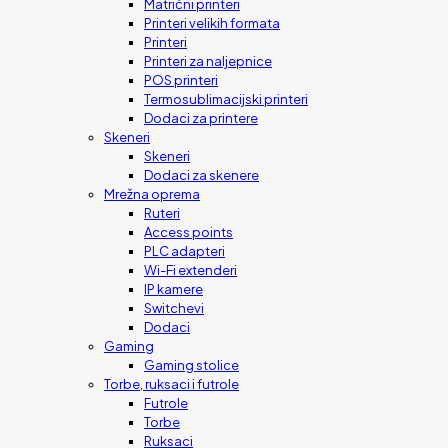
Matrični printeri
Printeri velikih formata
Printeri
Printeri za naljepnice
POS printeri
Termosublimacijski printeri
Dodaci za printere
Skeneri
Skeneri
Dodaci za skenere
Mrežna oprema
Ruteri
Access points
PLC adapteri
Wi-Fi extenderi
IP kamere
Switchevi
Dodaci
Gaming
Gaming stolice
Torbe, ruksaci i futrole
Futrole
Torbe
Ruksaci