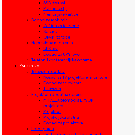
SSD diskovi
Prazni mediji
Memorijske kartice
Dodaci za mobitele
Zaštita za telefone
Sprejevi
Okviri i torbice
Neprekidna napajanja
UPS-ovi
Dodaci za UPS-ove
Telefoni i konferencijska oprema
Zvuk i slika
Televizori i dodaci
Nosači za TV, projektore i monitore
Dodaci za televizore
Televizori
Projektori i dodatna oprema
MIT ALEX promocija EPSON
projektora
Projektori
Projekcijska platna
Dodaci za projektore
Fotoaparati
Digitalni kompaktni fotoaparati