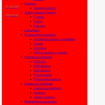
Gaming
0,00 KM
Gaming stolice
Torbe, ruksaci i futrole
Uporedi
Futrole
Torbe
Ruksaci
Kalkulatori
Ostala office oprema
Uništavač papira – shredderi
Trimeri
Giljotine
Office oprema – ostalo
Pohrana podataka
USB-ovi
HDD diskovi
SSD diskovi
Prazni mediji
Memorijske kartice
Dodaci za mobitele
Zaštita za telefone
Sprejevi
Okviri i torbice
Neprekidna napajanja