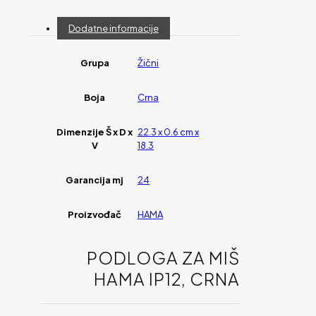
Dodatne informacije
Grupa
Žični
Boja
Crna
Dimenzije Š x D x
22.3 x 0.6 cm x
V
18.3
Garancija mj
24
Proizvođač
HAMA
PODLOGA ZA MIŠ
HAMA IP12, CRNA