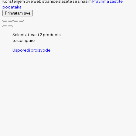
Korištenjem ove web stranice slažete se s našim
Pravilima zaštite
podataka
.
Prihvatam sve
Select at least 2 products
to compare
Usporedi proizvode