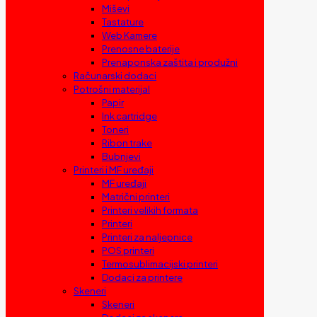
Miševi
Tastature
Web Kamere
Prenosne baterije
Prenaponska zaštita i produžni
Računarski dodaci
Potrošni materijal
Papir
Ink cartridge
Toneri
Ribon trake
Bubnjevi
Printeri i MF uređaji
MF uređaji
Matrični printeri
Printeri velikih formata
Printeri
Printeri za naljepnice
POS printeri
Termosublimacijski printeri
Dodaci za printere
Skeneri
Skeneri