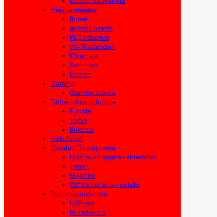
Dodaci za skenere
Mrežna oprema
Ruteri
Access points
PLC adapteri
Wi-Fi extenderi
IP kamere
Switchevi
Dodaci
Gaming
Gaming stolice
Torbe, ruksaci i futrole
Futrole
Torbe
Ruksaci
Kalkulatori
Ostala office oprema
Uništavač papira – shredderi
Trimeri
Giljotine
Office oprema – ostalo
Pohrana podataka
USB-ovi
HDD diskovi