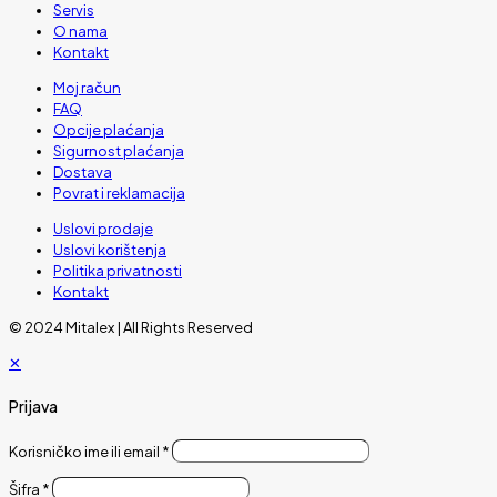
Servis
O nama
Kontakt
Moj račun
FAQ
Opcije plaćanja
Sigurnost plaćanja
Dostava
Povrat i reklamacija
Uslovi prodaje
Uslovi korištenja
Politika privatnosti
Kontakt
© 2024 Mitalex | All Rights Reserved
✕
Prijava
Korisničko ime ili email
*
Šifra
*