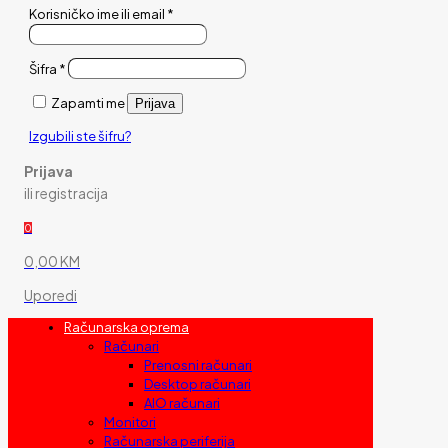
Korisničko ime ili email
*
Šifra
*
Zapamti me
Prijava
Izgubili ste šifru?
Prijava
ili registracija
0
0,00 KM
Uporedi
Računarska oprema
Računari
Prenosni računari
Desktop računari
AIO računari
Monitori
Računarska periferija