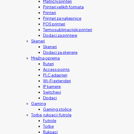
Matrični printeri
Printeri velikih formata
Printeri
Printeri za naljepnice
POS printeri
Termosublimacijski printeri
Dodaci za printere
Skeneri
Skeneri
Dodaci za skenere
Mrežna oprema
Ruteri
Access points
PLC adapteri
Wi-Fi extenderi
IP kamere
Switchevi
Dodaci
Gaming
Gaming stolice
Torbe, ruksaci i futrole
Futrole
Torbe
Ruksaci