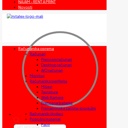
NAJAM – RENT A PRINT
Novosti
Računarska oprema
Računari
Prenosni računari
Desktop računari
AIO računari
Monitori
Računarska periferija
Miševi
Tastature
Web Kamere
Prenosne baterije
Prenaponska zaštita i produžni
Računarski dodaci
Potrošni materijal
Papir
Products