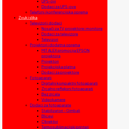
UPS-ovi
Dodaci za UPS-ove
Telefoni i konferencijska oprema
Zvuk i slika
Televizori i dodaci
Nosači za TV, projektore i monitore
Dodaci za televizore
Televizori
Projektori i dodatna oprema
MIT ALEX promocija EPSON
projektora
Projektori
Projekcijska platna
Dodaci za projektore
Fotoaparati
Digitalni kompaktni fotoaparati
Zrcalno refleksni fotoaparati
Bez zrcala
Videokamere
Dodaci za fotoaparate
Stabilizatori – Gimbali
Blicevi
Objektivi
Termosublimacijski printeri