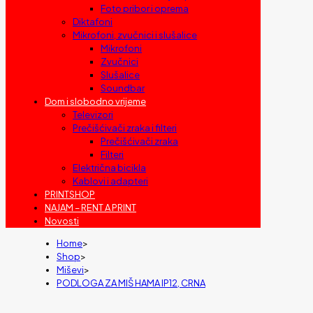
Foto pribor i oprema
Diktafoni
Mikrofoni, zvučnici i slušalice
Mikrofoni
Zvučnici
Slušalice
Soundbar
Dom i slobodno vrijeme
Televizori
Prečišćivači zraka i filteri
Prečišćivači zraka
Filteri
Električna bicikla
Kablovi i adapteri
PRINTSHOP
NAJAM – RENT A PRINT
Novosti
Home
>
Shop
>
Miševi
>
PODLOGA ZA MIŠ HAMA IP12, CRNA