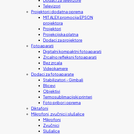
Dodaci za televizore
Televizori
Projektori i dodatna oprema
MIT ALEX promocija EPSON
projektora
Projektori
Projekcijska platna
Dodaci za projektore
Fotoaparati
Digitalni kompaktni fotoaparati
Zrcalno refleksni fotoaparati
Bez zrcala
Videokamere
Dodaci za fotoaparate
Stabilizatori – Gimbali
Blicevi
Objektivi
Termosublimacijski printeri
Foto pribor i oprema
Diktafoni
Mikrofoni, zvučnici i slušalice
Mikrofoni
Zvučnici
Slušalice