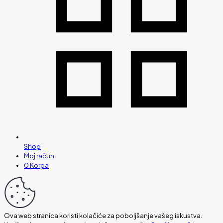
Shop
Moj račun
0
Korpa
Ova web stranica koristi kolačiće za poboljšanje vašeg iskustva.