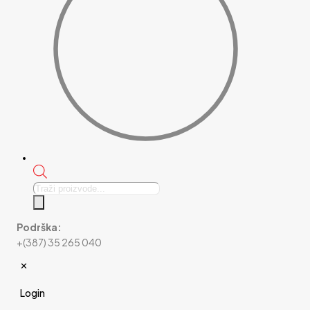
Products
search
Podrška:
+(387) 35 265 040
✕
Login