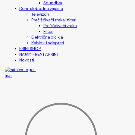
Soundbar
Dom i slobodno vrijeme
Televizori
Prečišćivači zraka i filteri
Prečišćivači zraka
Filteri
Električna bicikla
Kablovi i adapteri
PRINTSHOP
NAJAM – RENT A PRINT
Novosti