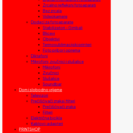
Zrcalno refleksni fotoaparati
Bez zrcala
Videokamere
Dodaci za fotoaparate
Stabilizatori – Gimbali
Blicevi
Objektivi
Termosublimacijski printeri
Foto pribor i oprema
Diktafoni
Mikrofoni, zvučnici i slušalice
Mikrofoni
Zvučnici
Slušalice
Soundbar
Dom i slobodno vrijeme
Televizori
Prečišćivači zraka i filteri
Prečišćivači zraka
Filteri
Električna bicikla
Kablovi i adapteri
PRINTSHOP