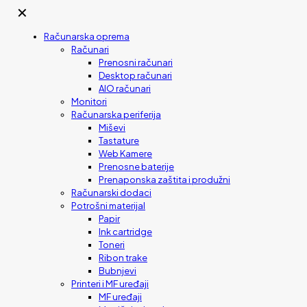
✕
Računarska oprema
Računari
Prenosni računari
Desktop računari
AIO računari
Monitori
Računarska periferija
Miševi
Tastature
Web Kamere
Prenosne baterije
Prenaponska zaštita i produžni
Računarski dodaci
Potrošni materijal
Papir
Ink cartridge
Toneri
Ribon trake
Bubnjevi
Printeri i MF uređaji
MF uređaji