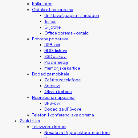
Kalkulatori
Ostala office oprema
Uništavač papira – shredderi
Trimeri
Giljotine
Office oprema – ostalo
Pohrana podataka
USB-ovi
HDD diskovi
SSD diskovi
Prazni mediji
Memorijske kartice
Dodaci za mobitele
Zaštita za telefone
Sprejevi
Okviri i torbice
Neprekidna napajanja
UPS-ovi
Dodaci za UPS-ove
Telefoni i konferencijska oprema
Zvuk i slika
Televizori i dodaci
Nosači za TV, projektore i monitore