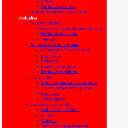
UPS-ovi
Dodaci za UPS-ove
Telefoni i konferencijska oprema
Zvuk i slika
Televizori i dodaci
Nosači za TV, projektore i monitore
Dodaci za televizore
Televizori
Projektori i dodatna oprema
MIT ALEX promocija EPSON
projektora
Projektori
Projekcijska platna
Dodaci za projektore
Fotoaparati
Digitalni kompaktni fotoaparati
Zrcalno refleksni fotoaparati
Bez zrcala
Videokamere
Dodaci za fotoaparate
Stabilizatori – Gimbali
Blicevi
Objektivi
Termosublimacijski printeri