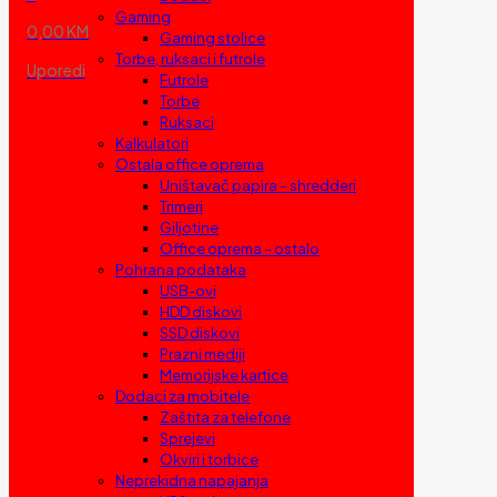
Gaming
0,00 KM
Gaming stolice
Torbe, ruksaci i futrole
Uporedi
Futrole
Torbe
Ruksaci
Kalkulatori
Ostala office oprema
Uništavač papira – shredderi
Trimeri
Giljotine
Office oprema – ostalo
Pohrana podataka
USB-ovi
HDD diskovi
SSD diskovi
Prazni mediji
Memorijske kartice
Dodaci za mobitele
Zaštita za telefone
Sprejevi
Okviri i torbice
Neprekidna napajanja