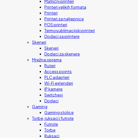
Matrični printeri
Printeri velikih formata
Printeri
Printeri za naljepnice
POS printeri
Termosublimacijski printeri
Dodaci za printere
Skeneri
Skeneri
Dodaci za skenere
Mrežna oprema
Ruteri
Access points
PLC adapteri
Wi-Fi extenderi
IP kamere
Switchevi
Dodaci
Gaming
Gaming stolice
Torbe, ruksaci i futrole
Futrole
Torbe
Ruksaci