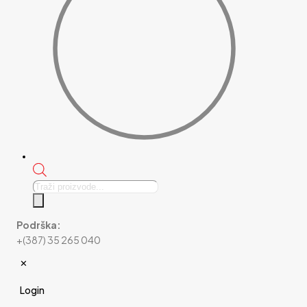
Products
search
Podrška:
+(387) 35 265 040
✕
Login