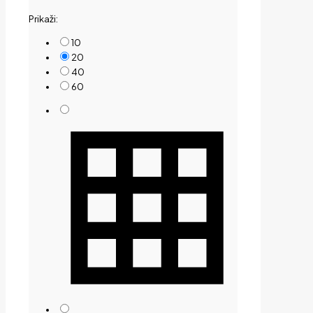
by
Prikaži:
price:
low
10
to
20
high
40
60