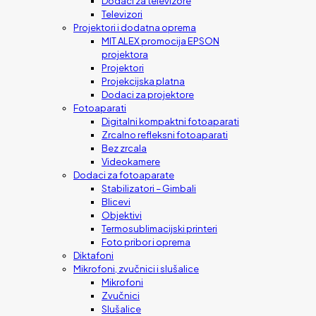
Dodaci za televizore
Televizori
Projektori i dodatna oprema
MIT ALEX promocija EPSON
projektora
Projektori
Projekcijska platna
Dodaci za projektore
Fotoaparati
Digitalni kompaktni fotoaparati
Zrcalno refleksni fotoaparati
Bez zrcala
Videokamere
Dodaci za fotoaparate
Stabilizatori – Gimbali
Blicevi
Objektivi
Termosublimacijski printeri
Foto pribor i oprema
Diktafoni
Mikrofoni, zvučnici i slušalice
Mikrofoni
Zvučnici
Slušalice