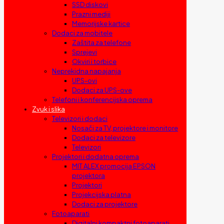
SSD diskovi
Prazni mediji
Memorijske kartice
Dodaci za mobitele
Zaštita za telefone
Sprejevi
Okviri i torbice
Neprekidna napajanja
UPS-ovi
Dodaci za UPS-ove
Telefoni i konferencijska oprema
Zvuk i slika
Televizori i dodaci
Nosači za TV, projektore i monitore
Dodaci za televizore
Televizori
Projektori i dodatna oprema
MIT ALEX promocija EPSON
projektora
Projektori
Projekcijska platna
Dodaci za projektore
Fotoaparati
Digitalni kompaktni fotoaparati