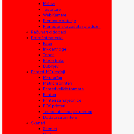
Miševi
Tastature
Web Kamere
Prenosne baterije
Prenaponska zaštita i produžni
Računarski dodaci
Potrošni materijal
Papir
Ink cartridge
Toneri
Ribon trake
Bubnjevi
Printeri i MF uređaji
MF uređaji
Matrični printeri
Printeri velikih formata
Printeri
Printeri za naljepnice
POS printeri
Termosublimacijski printeri
Dodaci za printere
Skeneri
Skeneri