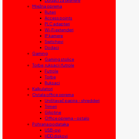
Dodaci za skenere
Mrežna oprema
Ruteri
Access points
PLC adapteri
Wi-Fi extenderi
IP kamere
Switchevi
Dodaci
Gaming
Gaming stolice
Torbe, ruksaci i futrole
Futrole
Torbe
Ruksaci
Kalkulatori
Ostala office oprema
Uništavač papira – shredderi
Trimeri
Giljotine
Office oprema – ostalo
Pohrana podataka
USB-ovi
HDD diskovi