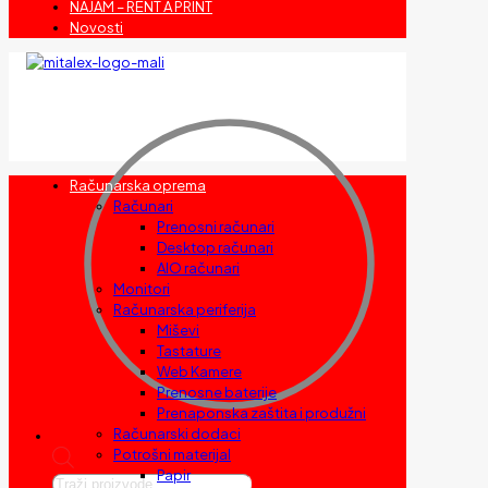
NAJAM – RENT A PRINT
Novosti
Računarska oprema
Računari
Prenosni računari
Desktop računari
AIO računari
Monitori
Računarska periferija
Miševi
Tastature
Web Kamere
Prenosne baterije
Prenaponska zaštita i produžni
Računarski dodaci
Potrošni materijal
Papir
Products