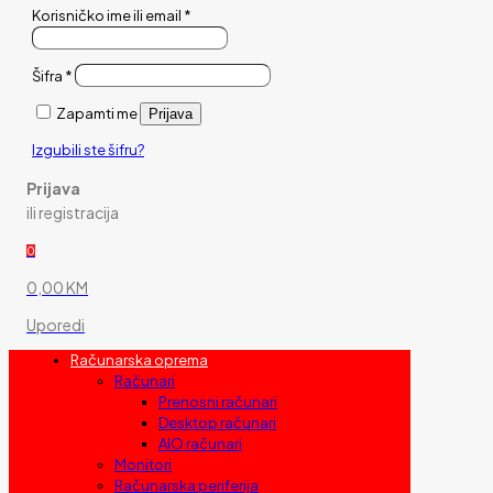
Korisničko ime ili email
*
Šifra
*
Zapamti me
Prijava
Izgubili ste šifru?
Prijava
ili registracija
0
0,00 KM
Uporedi
Računarska oprema
Računari
Prenosni računari
Desktop računari
AIO računari
Monitori
Računarska periferija