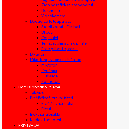
Zrcalno refleksni fotoaparati
Bez zrcala
Videokamere
Dodaci za fotoaparate
Stabilizatori – Gimbali
Blicevi
Objektivi
Termosublimacijski printeri
Foto pribor i oprema
Diktafoni
Mikrofoni, zvučnici i slušalice
Mikrofoni
Zvučnici
Slušalice
Soundbar
Dom i slobodno vrijeme
Televizori
Prečišćivači zraka i filteri
Prečišćivači zraka
Filteri
Električna bicikla
Kablovi i adapteri
PRINTSHOP