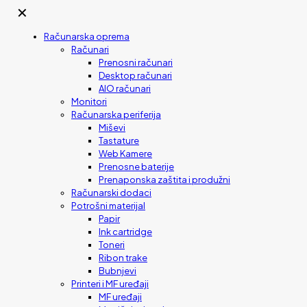
✕
Računarska oprema
Računari
Prenosni računari
Desktop računari
AIO računari
Monitori
Računarska periferija
Miševi
Tastature
Web Kamere
Prenosne baterije
Prenaponska zaštita i produžni
Računarski dodaci
Potrošni materijal
Papir
Ink cartridge
Toneri
Ribon trake
Bubnjevi
Printeri i MF uređaji
MF uređaji