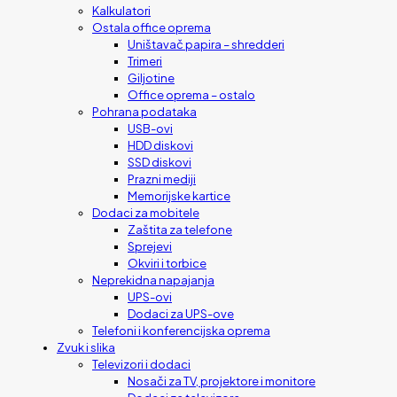
Kalkulatori
Ostala office oprema
Uništavač papira – shredderi
Trimeri
Giljotine
Office oprema – ostalo
Pohrana podataka
USB-ovi
HDD diskovi
SSD diskovi
Prazni mediji
Memorijske kartice
Dodaci za mobitele
Zaštita za telefone
Sprejevi
Okviri i torbice
Neprekidna napajanja
UPS-ovi
Dodaci za UPS-ove
Telefoni i konferencijska oprema
Zvuk i slika
Televizori i dodaci
Nosači za TV, projektore i monitore