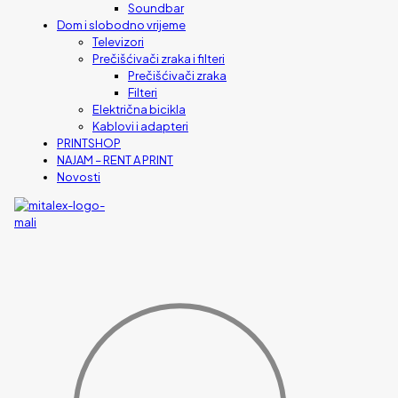
Soundbar
Dom i slobodno vrijeme
Televizori
Prečišćivači zraka i filteri
Prečišćivači zraka
Filteri
Električna bicikla
Kablovi i adapteri
PRINTSHOP
NAJAM – RENT A PRINT
Novosti