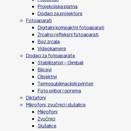
Projekcijska platna
Dodaci za projektore
Fotoaparati
Digitalni kompaktni fotoaparati
Zrcalno refleksni fotoaparati
Bez zrcala
Videokamere
Dodaci za fotoaparate
Stabilizatori – Gimbali
Blicevi
Objektivi
Termosublimacijski printeri
Foto pribor i oprema
Diktafoni
Mikrofoni, zvučnici i slušalice
Mikrofoni
Zvučnici
Slušalice