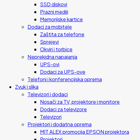
SSD diskovi
Prazni mediji
Memorijske kartice
Dodaci za mobitele
Zaštita za telefone
Sprejevi
Okviri i torbice
Neprekidna napajanja
UPS-ovi
Dodaci za UPS-ove
Telefoni i konferencijska oprema
Zvuk i slika
Televizori i dodaci
Nosači za TV, projektore i monitore
Dodaci za televizore
Televizori
Projektori i dodatna oprema
MIT ALEX promocija EPSON projektora
Projektori