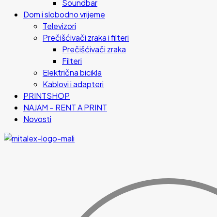
Soundbar
Dom i slobodno vrijeme
Televizori
Prečišćivači zraka i filteri
Prečišćivači zraka
Filteri
Električna bicikla
Kablovi i adapteri
PRINTSHOP
NAJAM – RENT A PRINT
Novosti