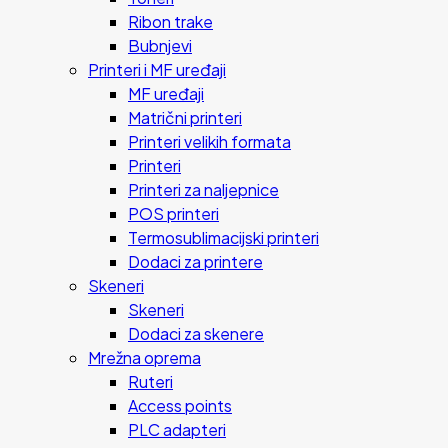
Ribon trake
Bubnjevi
Printeri i MF uređaji
MF uređaji
Matrični printeri
Printeri velikih formata
Printeri
Printeri za naljepnice
POS printeri
Termosublimacijski printeri
Dodaci za printere
Skeneri
Skeneri
Dodaci za skenere
Mrežna oprema
Ruteri
Access points
PLC adapteri