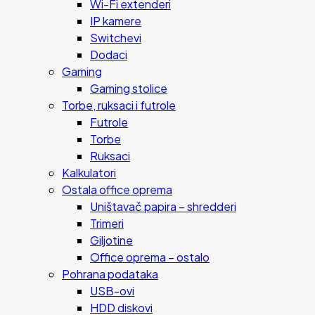
Wi-Fi extenderi
IP kamere
Switchevi
Dodaci
Gaming
Gaming stolice
Torbe, ruksaci i futrole
Futrole
Torbe
Ruksaci
Kalkulatori
Ostala office oprema
Uništavač papira – shredderi
Trimeri
Giljotine
Office oprema – ostalo
Pohrana podataka
USB-ovi
HDD diskovi