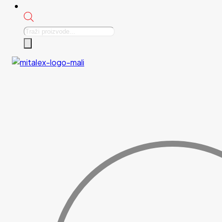
Products
search