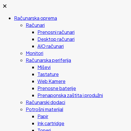
✕
Računarska oprema
Računari
Prenosni računari
Desktop računari
AIO računari
Monitori
Računarska periferija
Miševi
Tastature
Web Kamere
Prenosne baterije
Prenaponska zaštita i produžni
Računarski dodaci
Potrošni materijal
Papir
Ink cartridge
Toneri