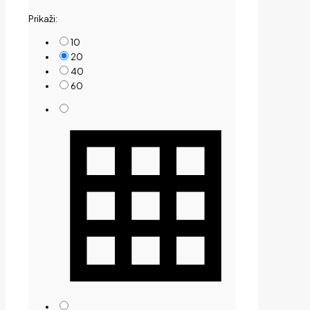
by
Prikaži:
price:
low
10
to
20
high
40
60