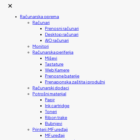
✕
Računarska oprema
Računari
Prenosni računari
Desktop računari
AIO računari
Monitori
Računarska periferija
Miševi
Tastature
Web Kamere
Prenosne baterije
Prenaponska zaštita i produžni
Računarski dodaci
Potrošni materijal
Papir
Ink cartridge
Toneri
Ribon trake
Bubnjevi
Printeri i MF uređaji
MF uređaji