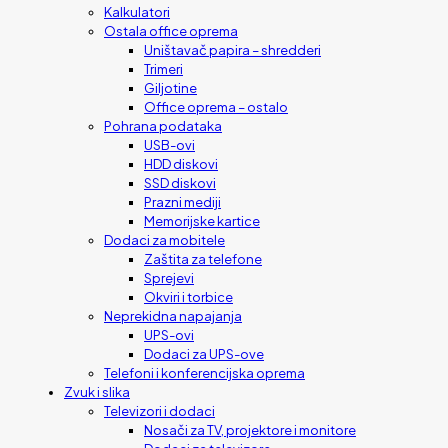
Kalkulatori
Ostala office oprema
Uništavač papira – shredderi
Trimeri
Giljotine
Office oprema – ostalo
Pohrana podataka
USB-ovi
HDD diskovi
SSD diskovi
Prazni mediji
Memorijske kartice
Dodaci za mobitele
Zaštita za telefone
Sprejevi
Okviri i torbice
Neprekidna napajanja
UPS-ovi
Dodaci za UPS-ove
Telefoni i konferencijska oprema
Zvuk i slika
Televizori i dodaci
Nosači za TV, projektore i monitore