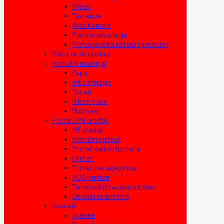
Miševi
Tastature
Web Kamere
Prenosne baterije
Prenaponska zaštita i produžni
Računarski dodaci
Potrošni materijal
Papir
Ink cartridge
Toneri
Ribon trake
Bubnjevi
Printeri i MF uređaji
MF uređaji
Matrični printeri
Printeri velikih formata
Printeri
Printeri za naljepnice
POS printeri
Termosublimacijski printeri
Dodaci za printere
Skeneri
Skeneri