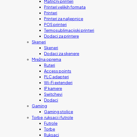
Matrični printeri
Printeri velikih formata
Printeri
Printeri za naljepnice
POS printeri
Termosublimacijski printeri
Dodaci za printere
Skeneri
Skeneri
Dodaci za skenere
Mrežna oprema
Ruteri
Access points
PLC adapteri
Wi-Fi extenderi
IP kamere
Switchevi
Dodaci
Gaming
Gaming stolice
Torbe, ruksaci i futrole
Futrole
Torbe
Ruksaci