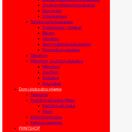
Zrcalno refleksni fotoaparati
Bez zrcala
Videokamere
Dodaci za fotoaparate
Stabilizatori – Gimbali
Blicevi
Objektivi
Termosublimacijski printeri
Foto pribor i oprema
Diktafoni
Mikrofoni, zvučnici i slušalice
Mikrofoni
Zvučnici
Slušalice
Soundbar
Dom i slobodno vrijeme
Televizori
Prečišćivači zraka i filteri
Prečišćivači zraka
Filteri
Električna bicikla
Kablovi i adapteri
PRINTSHOP