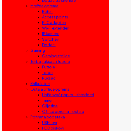
Dodaci za skenere
Mrežna oprema
Ruteri
Access points
PLC adapteri
Wi-Fi extenderi
IP kamere
Switchevi
Dodaci
Gaming
Gaming stolice
Torbe, ruksaci i futrole
Futrole
Torbe
Ruksaci
Kalkulatori
Ostala office oprema
Uništavač papira – shredderi
Trimeri
Giljotine
Office oprema – ostalo
Pohrana podataka
USB-ovi
HDD diskovi