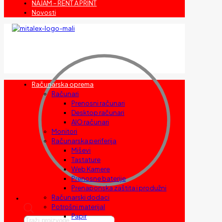
NAJAM – RENT A PRINT
Novosti
Računarska oprema
Računari
Prenosni računari
Desktop računari
AIO računari
Monitori
Računarska periferija
Miševi
Tastature
Web Kamere
Prenosne baterije
Prenaponska zaštita i produžni
Računarski dodaci
Potrošni materijal
Papir
Products