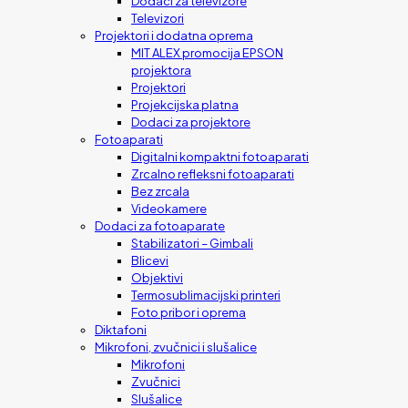
Dodaci za televizore
Televizori
Projektori i dodatna oprema
MIT ALEX promocija EPSON
projektora
Projektori
Projekcijska platna
Dodaci za projektore
Fotoaparati
Digitalni kompaktni fotoaparati
Zrcalno refleksni fotoaparati
Bez zrcala
Videokamere
Dodaci za fotoaparate
Stabilizatori – Gimbali
Blicevi
Objektivi
Termosublimacijski printeri
Foto pribor i oprema
Diktafoni
Mikrofoni, zvučnici i slušalice
Mikrofoni
Zvučnici
Slušalice