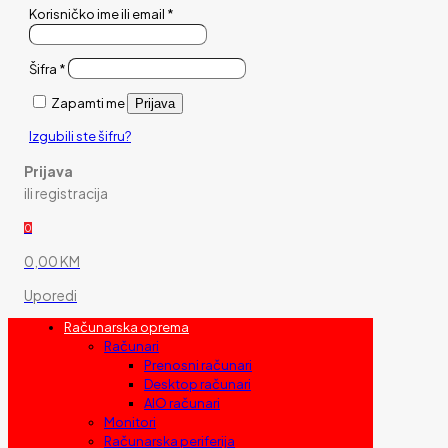
Korisničko ime ili email
*
Šifra
*
Zapamti me
Prijava
Izgubili ste šifru?
Prijava
ili registracija
0
0,00 KM
Uporedi
Računarska oprema
Računari
Prenosni računari
Desktop računari
AIO računari
Monitori
Računarska periferija