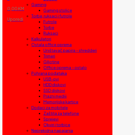
Gaming
0,00 KM
Gaming stolice
Torbe, ruksaci i futrole
Uporedi
Futrole
Torbe
Ruksaci
Kalkulatori
Ostala office oprema
Uništavač papira – shredderi
Trimeri
Giljotine
Office oprema – ostalo
Pohrana podataka
USB-ovi
HDD diskovi
SSD diskovi
Prazni mediji
Memorijske kartice
Dodaci za mobitele
Zaštita za telefone
Sprejevi
Okviri i torbice
Neprekidna napajanja