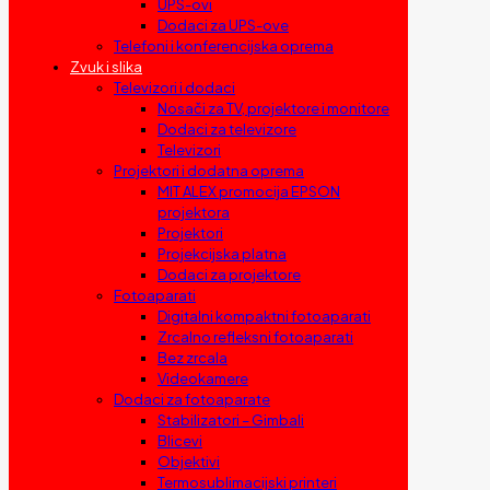
UPS-ovi
Dodaci za UPS-ove
Telefoni i konferencijska oprema
Zvuk i slika
Televizori i dodaci
Nosači za TV, projektore i monitore
Dodaci za televizore
Televizori
Projektori i dodatna oprema
MIT ALEX promocija EPSON
projektora
Projektori
Projekcijska platna
Dodaci za projektore
Fotoaparati
Digitalni kompaktni fotoaparati
Zrcalno refleksni fotoaparati
Bez zrcala
Videokamere
Dodaci za fotoaparate
Stabilizatori – Gimbali
Blicevi
Objektivi
Termosublimacijski printeri