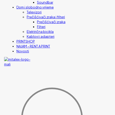
Soundbar
Dom i slobodno vrijeme
Televizori
Prečišćivači zraka i filteri
Prečišćivači zraka
Filteri
Električna bicikla
Kablovi i adapteri
PRINTSHOP
NAJAM – RENT A PRINT
Novosti