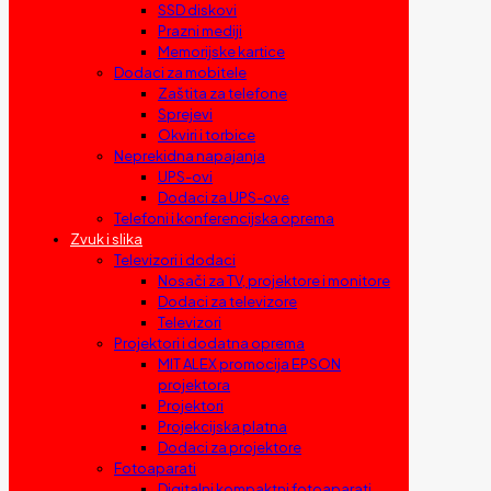
SSD diskovi
Prazni mediji
Memorijske kartice
Dodaci za mobitele
Zaštita za telefone
Sprejevi
Okviri i torbice
Neprekidna napajanja
UPS-ovi
Dodaci za UPS-ove
Telefoni i konferencijska oprema
Zvuk i slika
Televizori i dodaci
Nosači za TV, projektore i monitore
Dodaci za televizore
Televizori
Projektori i dodatna oprema
MIT ALEX promocija EPSON
projektora
Projektori
Projekcijska platna
Dodaci za projektore
Fotoaparati
Digitalni kompaktni fotoaparati