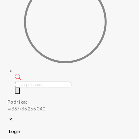
Products
search
Podrška:
+(387) 35 265 040
✕
Login