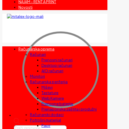
NAJAM – RENT A PRINT
Novosti
Računarska oprema
Računari
Prenosni računari
Desktop računari
AIO računari
Monitori
Računarska periferija
Miševi
Tastature
Web Kamere
Prenosne baterije
Prenaponska zaštita i produžni
Računarski dodaci
Potrošni materijal
Papir
Products