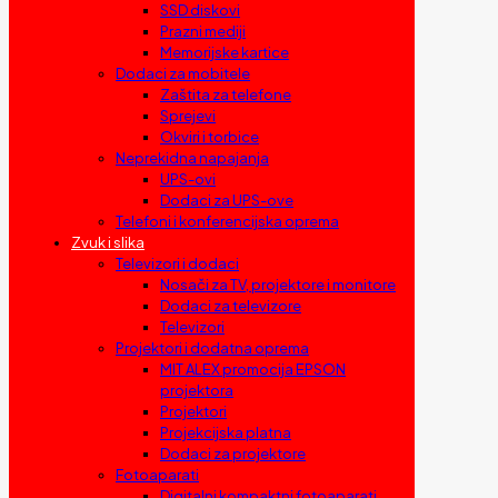
SSD diskovi
Prazni mediji
Memorijske kartice
Dodaci za mobitele
Zaštita za telefone
Sprejevi
Okviri i torbice
Neprekidna napajanja
UPS-ovi
Dodaci za UPS-ove
Telefoni i konferencijska oprema
Zvuk i slika
Televizori i dodaci
Nosači za TV, projektore i monitore
Dodaci za televizore
Televizori
Projektori i dodatna oprema
MIT ALEX promocija EPSON
projektora
Projektori
Projekcijska platna
Dodaci za projektore
Fotoaparati
Digitalni kompaktni fotoaparati