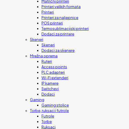
Matrični printeri
Printeri velikih formata
Printeri
Printeri za naljepnice
POS printeri
Termosublimacijski printeri
Dodaci za printere
Skeneri
Skeneri
Dodaci za skenere
Mrežna oprema
Ruteri
Access points
PLC adapteri
Wi-Fi extenderi
IP kamere
Switchevi
Dodaci
Gaming
Gaming stolice
Torbe, ruksaci i futrole
Futrole
Torbe
Ruksaci