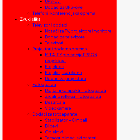
UPS-ovi
Dodaci za UPS-ove
Telefoni i konferencijska oprema
Zvuk i slika
Televizori i dodaci
Nosači za TV, projektore i monitore
Dodaci za televizore
Televizori
Projektori i dodatna oprema
MIT ALEX promocija EPSON
projektora
Projektori
Projekcijska platna
Dodaci za projektore
Fotoaparati
Digitalni kompaktni fotoaparati
Zrcalno refleksni fotoaparati
Bez zrcala
Videokamere
Dodaci za fotoaparate
Stabilizatori – Gimbali
Blicevi
Objektivi
Termosublimacijski printeri