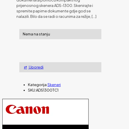
prijenosnog skenera ADS-1300. Skenirajte i
spremite papirne dokumente gdje god se
nalazili. Bilo da se radi o racunima za režije,
[…]
Nema na stanju
Uporedi
Kategorija:
Skeneri
SKU:
ADS1300TC1