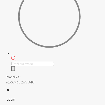
Products
search
Podrška:
+(387) 35 265 040
✕
Login