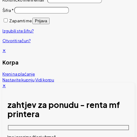
Korisničko ime ili email
*
Šifra
*
Zapamti me
Prijava
Izgubili ste šifru?
Otvoriti račun?
✕
Korpa
Kreni na plaćanje
Nastavite kupnju
Vidi korpu
✕
zahtjev za ponudu - renta mf
printera
Ime i prezime/Naziv firme*