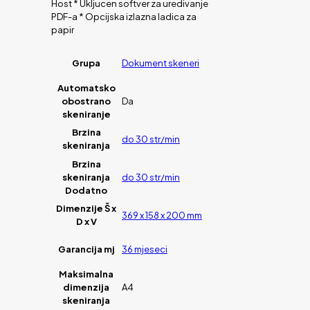
Host * Ukljucen softver za uredivanje
PDF-a * Opcijska izlazna ladica za
papir
Grupa
Dokument skeneri
Automatsko
obostrano
Da
skeniranje
Brzina
do 30 str/min
skeniranja
Brzina
skeniranja
do 30 str/min
Dodatno
Dimenzije Š x
369 x 158 x 200 mm
D x V
Garancija mj
36 mjeseci
Maksimalna
dimenzija
A4
skeniranja