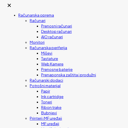
✕
Računarska oprema
Računari
Prenosni računari
Desktop računari
AIO računari
Monitori
Računarska periferija
Miševi
Tastature
Web Kamere
Prenosne baterije
Prenaponska zaštita i produžni
Računarski dodaci
Potrošni materijal
Papir
Ink cartridge
Toneri
Ribon trake
Bubnjevi
Printeri i MF uređaji
MF uređaji