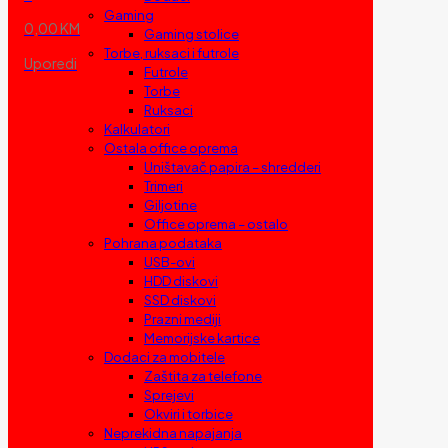
Gaming
0,00 KM
Gaming stolice
Torbe, ruksaci i futrole
Uporedi
Futrole
Torbe
Ruksaci
Kalkulatori
Ostala office oprema
Uništavač papira – shredderi
Trimeri
Giljotine
Office oprema – ostalo
Pohrana podataka
USB-ovi
HDD diskovi
SSD diskovi
Prazni mediji
Memorijske kartice
Dodaci za mobitele
Zaštita za telefone
Sprejevi
Okviri i torbice
Neprekidna napajanja