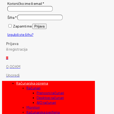
Korisničko ime ili email
*
Šifra
*
Zapamti me
Prijava
Izgubili ste šifru?
Prijava
ili registracija
0
0,00 KM
Uporedi
Računarska oprema
Računari
Prenosni računari
Desktop računari
AIO računari
Monitori
Računarska periferija