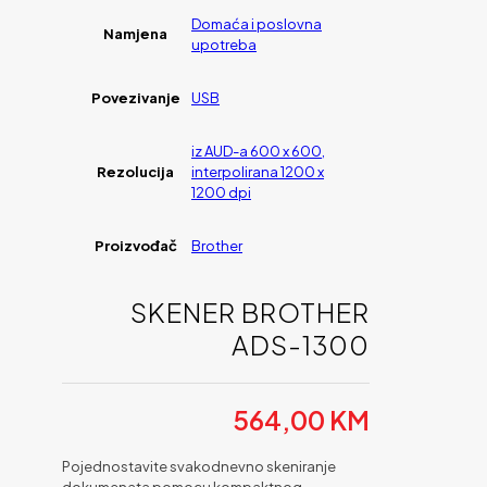
Domaća i poslovna
Namjena
upotreba
Povezivanje
USB
iz AUD-a 600 x 600,
Rezolucija
interpolirana 1200 x
1200 dpi
Proizvođač
Brother
SKENER BROTHER
ADS-1300
564,00
KM
Pojednostavite svakodnevno skeniranje
dokumenata pomocu kompaktnog