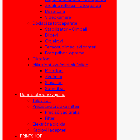
Zrcalno refleksni fotoaparati
Bez zrcala
Videokamere
Dodaci za fotoaparate
Stabilizatori – Gimbali
Blicevi
Objektivi
Termosublimacijski printeri
Foto pribor i oprema
Diktafoni
Mikrofoni, zvučnici i slušalice
Mikrofoni
Zvučnici
Slušalice
Soundbar
Dom i slobodno vrijeme
Televizori
Prečišćivači zraka i filteri
Prečišćivači zraka
Filteri
Električna bicikla
Kablovi i adapteri
PRINTSHOP