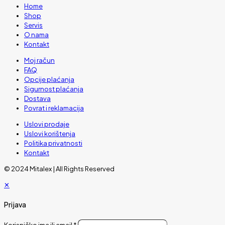
Home
Shop
Servis
O nama
Kontakt
Moj račun
FAQ
Opcije plaćanja
Sigurnost plaćanja
Dostava
Povrat i reklamacija
Uslovi prodaje
Uslovi korištenja
Politika privatnosti
Kontakt
© 2024 Mitalex | All Rights Reserved
✕
Prijava