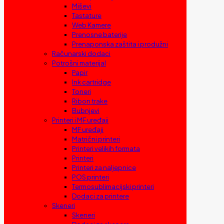
Miševi
Tastature
Web Kamere
Prenosne baterije
Prenaponska zaštita i produžni
Računarski dodaci
Potrošni materijal
Papir
Ink cartridge
Toneri
Ribon trake
Bubnjevi
Printeri i MF uređaji
MF uređaji
Matrični printeri
Printeri velikih formata
Printeri
Printeri za naljepnice
POS printeri
Termosublimacijski printeri
Dodaci za printere
Skeneri
Skeneri