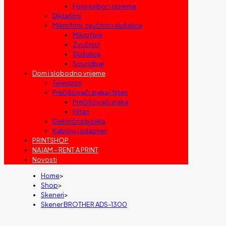
Foto pribor i oprema
Diktafoni
Mikrofoni, zvučnici i slušalice
Mikrofoni
Zvučnici
Slušalice
Soundbar
Dom i slobodno vrijeme
Televizori
Prečišćivači zraka i filteri
Prečišćivači zraka
Filteri
Električna bicikla
Kablovi i adapteri
PRINTSHOP
NAJAM – RENT A PRINT
Novosti
Home
>
Shop
>
Skeneri
>
Skener BROTHER ADS-1300