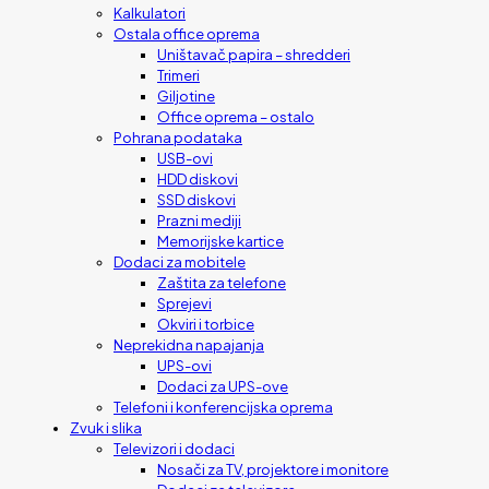
Kalkulatori
Ostala office oprema
Uništavač papira – shredderi
Trimeri
Giljotine
Office oprema – ostalo
Pohrana podataka
USB-ovi
HDD diskovi
SSD diskovi
Prazni mediji
Memorijske kartice
Dodaci za mobitele
Zaštita za telefone
Sprejevi
Okviri i torbice
Neprekidna napajanja
UPS-ovi
Dodaci za UPS-ove
Telefoni i konferencijska oprema
Zvuk i slika
Televizori i dodaci
Nosači za TV, projektore i monitore