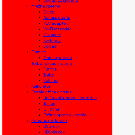
Dodaci za skenere
Mrežna oprema
Ruteri
Access points
PLC adapteri
Wi-Fi extenderi
IP kamere
Switchevi
Dodaci
Gaming
Gaming stolice
Torbe, ruksaci i futrole
Futrole
Torbe
Ruksaci
Kalkulatori
Ostala office oprema
Uništavač papira – shredderi
Trimeri
Giljotine
Office oprema – ostalo
Pohrana podataka
USB-ovi
HDD diskovi