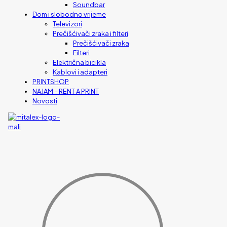
Soundbar
Dom i slobodno vrijeme
Televizori
Prečišćivači zraka i filteri
Prečišćivači zraka
Filteri
Električna bicikla
Kablovi i adapteri
PRINTSHOP
NAJAM – RENT A PRINT
Novosti