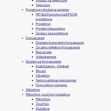
Dodaci za televizore
Televizori
Projektori i dodatna oprema
MIT ALEX promocija EPSON
projektora
Projektori
Projekcijska platna
Dodaci za projektore
Fotoaparati
Digitalni kompaktni fotoaparati
Zrcalno refleksni fotoaparati
Bez zrcala
Videokamere
Dodaci za fotoaparate
Stabilizatori – Gimbali
Blicevi
Objektivi
Termosublimacijski printeri
Foto pribor i oprema
Diktafoni
Mikrofoni, zvučnici i slušalice
Mikrofoni
Zvučnici
Slušalice