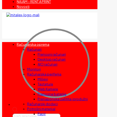
NAJAM – RENT A PRINT
Novosti
Računarska oprema
Računari
Prenosni računari
Desktop računari
AIO računari
Monitori
Računarska periferija
Miševi
Tastature
Web Kamere
Prenosne baterije
Prenaponska zaštita i produžni
Računarski dodaci
Potrošni materijal
Papir
Products