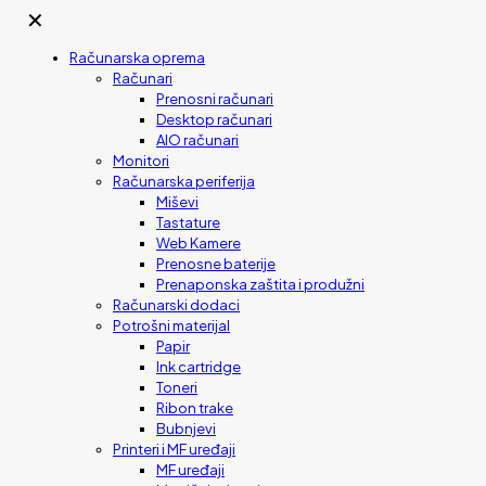
✕
Računarska oprema
Računari
Prenosni računari
Desktop računari
AIO računari
Monitori
Računarska periferija
Miševi
Tastature
Web Kamere
Prenosne baterije
Prenaponska zaštita i produžni
Računarski dodaci
Potrošni materijal
Papir
Ink cartridge
Toneri
Ribon trake
Bubnjevi
Printeri i MF uređaji
MF uređaji