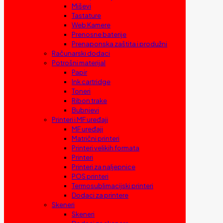
Miševi
Tastature
Web Kamere
Prenosne baterije
Prenaponska zaštita i produžni
Računarski dodaci
Potrošni materijal
Papir
Ink cartridge
Toneri
Ribon trake
Bubnjevi
Printeri i MF uređaji
MF uređaji
Matrični printeri
Printeri velikih formata
Printeri
Printeri za naljepnice
POS printeri
Termosublimacijski printeri
Dodaci za printere
Skeneri
Skeneri