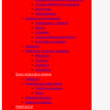
Zrcalno refleksni fotoaparati
Bez zrcala
Videokamere
Dodaci za fotoaparate
Stabilizatori – Gimbali
Blicevi
Objektivi
Termosublimacijski printeri
Foto pribor i oprema
Diktafoni
Mikrofoni, zvučnici i slušalice
Mikrofoni
Zvučnici
Slušalice
Soundbar
Dom i slobodno vrijeme
Televizori
Prečišćivači zraka i filteri
Prečišćivači zraka
Filteri
Električna bicikla
Kablovi i adapteri
PRINTSHOP