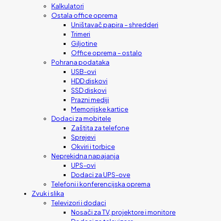
Kalkulatori
Ostala office oprema
Uništavač papira – shredderi
Trimeri
Giljotine
Office oprema – ostalo
Pohrana podataka
USB-ovi
HDD diskovi
SSD diskovi
Prazni mediji
Memorijske kartice
Dodaci za mobitele
Zaštita za telefone
Sprejevi
Okviri i torbice
Neprekidna napajanja
UPS-ovi
Dodaci za UPS-ove
Telefoni i konferencijska oprema
Zvuk i slika
Televizori i dodaci
Nosači za TV, projektore i monitore