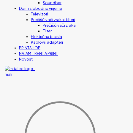
Soundbar
Dom i slobodno vrijeme
Televizori
Prečišćivači zraka i filteri
Prečišćivači zraka
Filteri
Električna bicikla
Kablovi i adapteri
PRINTSHOP
NAJAM – RENT A PRINT
Novosti