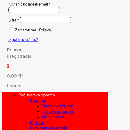
Korisničko ime ili email
*
Šifra
*
Zapamti me
Prijava
Izgubili ste šifru?
Prijava
ili registracija
0
0,00 KM
Uporedi
Računarska oprema
Računari
Prenosni računari
Desktop računari
AIO računari
Monitori
Računarska periferija