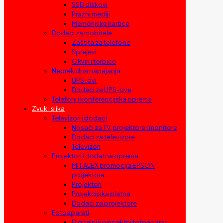
SSD diskovi
Prazni mediji
Memorijske kartice
Dodaci za mobitele
Zaštita za telefone
Sprejevi
Okviri i torbice
Neprekidna napajanja
UPS-ovi
Dodaci za UPS-ove
Telefoni i konferencijska oprema
Zvuk i slika
Televizori i dodaci
Nosači za TV, projektore i monitore
Dodaci za televizore
Televizori
Projektori i dodatna oprema
MIT ALEX promocija EPSON
projektora
Projektori
Projekcijska platna
Dodaci za projektore
Fotoaparati
Digitalni kompaktni fotoaparati