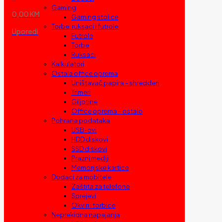
Gaming
0,00 KM
Gaming stolice
Torbe, ruksaci i futrole
Uporedi
Futrole
Torbe
Ruksaci
Kalkulatori
Ostala office oprema
Uništavač papira – shredderi
Trimeri
Giljotine
Office oprema – ostalo
Pohrana podataka
USB-ovi
HDD diskovi
SSD diskovi
Prazni mediji
Memorijske kartice
Dodaci za mobitele
Zaštita za telefone
Sprejevi
Okviri i torbice
Neprekidna napajanja