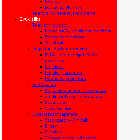
UPS-ovi
Dodaci za UPS-ove
Telefoni i konferencijska oprema
Zvuk i slika
Televizori i dodaci
Nosači za TV, projektore i monitore
Dodaci za televizore
Televizori
Projektori i dodatna oprema
MIT ALEX promocija EPSON
projektora
Projektori
Projekcijska platna
Dodaci za projektore
Fotoaparati
Digitalni kompaktni fotoaparati
Zrcalno refleksni fotoaparati
Bez zrcala
Videokamere
Dodaci za fotoaparate
Stabilizatori – Gimbali
Blicevi
Objektivi
Termosublimacijski printeri