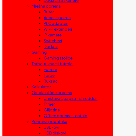
Dodaci za skenere
Mrežna oprema
Ruteri
Access points
PLC adapteri
Wi-Fi extenderi
IP kamere
Switchevi
Dodaci
Gaming
Gaming stolice
Torbe, ruksaci i futrole
Futrole
Torbe
Ruksaci
Kalkulatori
Ostala office oprema
Uništavač papira – shredderi
Trimeri
Giljotine
Office oprema – ostalo
Pohrana podataka
USB-ovi
HDD diskovi