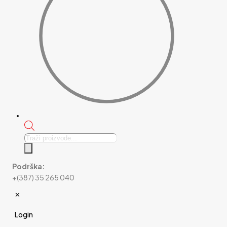
Products
search
Podrška:
+(387) 35 265 040
✕
Login