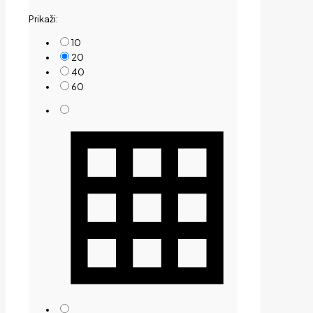
by
Prikaži:
price:
low
10
to
20
high
40
60