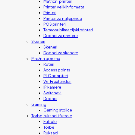
Matrični printeri
Printeri velikih formata
Printeri
Printeri za naljepnice
POS printeri
Termosublimacijski printeri
Dodaci za printere
Skeneri
Skeneri
Dodaci za skenere
Mrežna oprema
Ruteri
Access points
PLC adapteri
Wi-Fi extenderi
IP kamere
Switchevi
Dodaci
Gaming
Gaming stolice
Torbe, ruksaci i futrole
Futrole
Torbe
Ruksaci