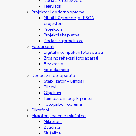
Dodaci za televizore
Televizori
Projektori i dodatna oprema
MIT ALEX promocija EPSON
projektora
Projektori
Projekcijska platna
Dodaci za projektore
Fotoaparati
Digitalni kompaktni fotoaparati
Zrcalno refleksni fotoaparati
Bez zrcala
Videokamere
Dodaci za fotoaparate
Stabilizatori – Gimbali
Blicevi
Objektivi
Termosublimacijski printeri
Foto pribor i oprema
Diktafoni
Mikrofoni, zvučnici i slušalice
Mikrofoni
Zvučnici
Slušalice