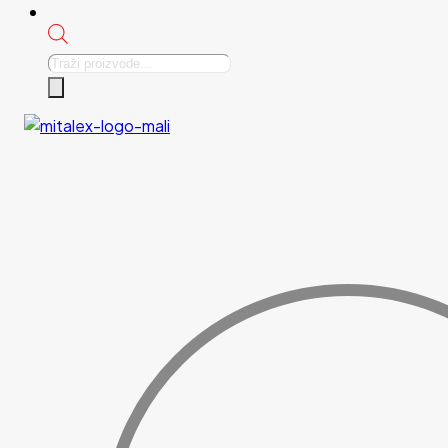
Products
search