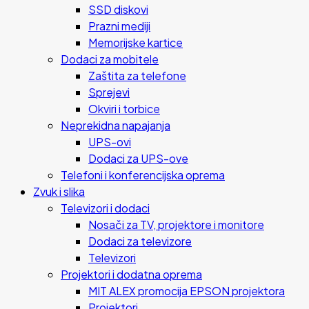
SSD diskovi
Prazni mediji
Memorijske kartice
Dodaci za mobitele
Zaštita za telefone
Sprejevi
Okviri i torbice
Neprekidna napajanja
UPS-ovi
Dodaci za UPS-ove
Telefoni i konferencijska oprema
Zvuk i slika
Televizori i dodaci
Nosači za TV, projektore i monitore
Dodaci za televizore
Televizori
Projektori i dodatna oprema
MIT ALEX promocija EPSON projektora
Projektori