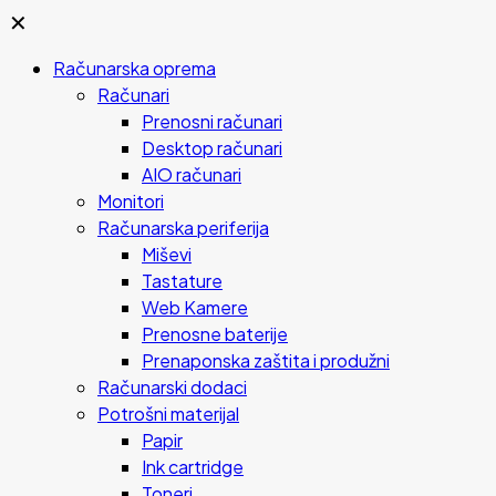
✕
Računarska oprema
Računari
Prenosni računari
Desktop računari
AIO računari
Monitori
Računarska periferija
Miševi
Tastature
Web Kamere
Prenosne baterije
Prenaponska zaštita i produžni
Računarski dodaci
Potrošni materijal
Papir
Ink cartridge
Toneri