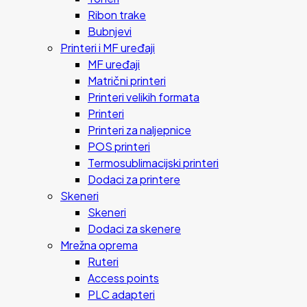
Ribon trake
Bubnjevi
Printeri i MF uređaji
MF uređaji
Matrični printeri
Printeri velikih formata
Printeri
Printeri za naljepnice
POS printeri
Termosublimacijski printeri
Dodaci za printere
Skeneri
Skeneri
Dodaci za skenere
Mrežna oprema
Ruteri
Access points
PLC adapteri