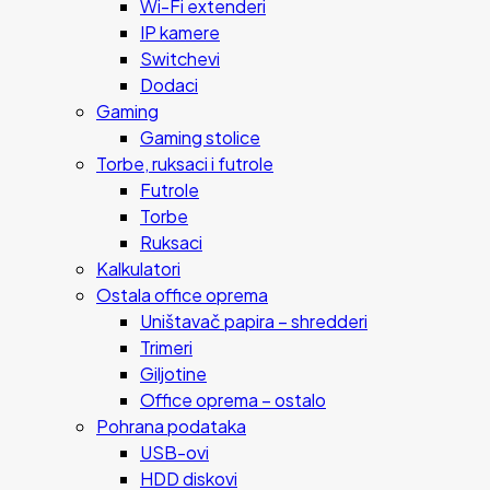
Wi-Fi extenderi
IP kamere
Switchevi
Dodaci
Gaming
Gaming stolice
Torbe, ruksaci i futrole
Futrole
Torbe
Ruksaci
Kalkulatori
Ostala office oprema
Uništavač papira – shredderi
Trimeri
Giljotine
Office oprema – ostalo
Pohrana podataka
USB-ovi
HDD diskovi