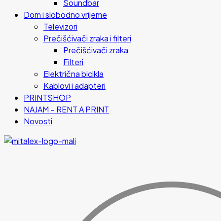
Soundbar
Dom i slobodno vrijeme
Televizori
Prečišćivači zraka i filteri
Prečišćivači zraka
Filteri
Električna bicikla
Kablovi i adapteri
PRINTSHOP
NAJAM – RENT A PRINT
Novosti