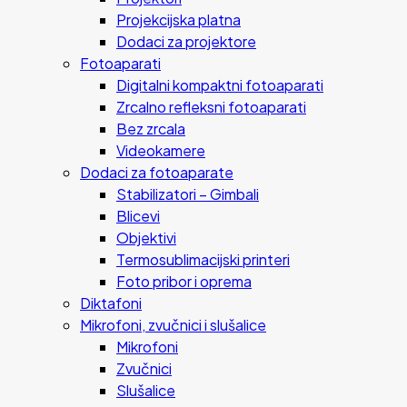
Projekcijska platna
Dodaci za projektore
Fotoaparati
Digitalni kompaktni fotoaparati
Zrcalno refleksni fotoaparati
Bez zrcala
Videokamere
Dodaci za fotoaparate
Stabilizatori – Gimbali
Blicevi
Objektivi
Termosublimacijski printeri
Foto pribor i oprema
Diktafoni
Mikrofoni, zvučnici i slušalice
Mikrofoni
Zvučnici
Slušalice