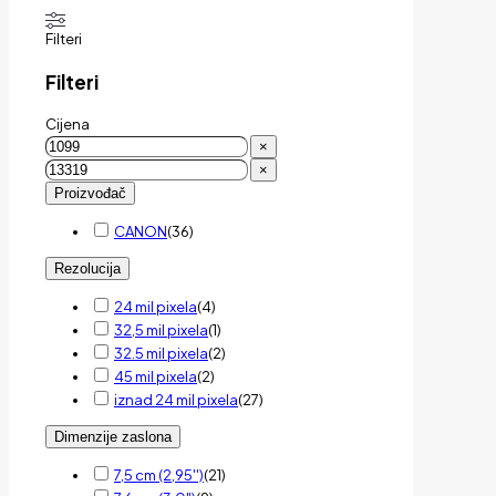
Filteri
Filteri
Cijena
×
×
Proizvođač
CANON
(
36
)
Rezolucija
24 mil pixela
(
4
)
32,5 mil pixela
(
1
)
32.5 mil pixela
(
2
)
45 mil pixela
(
2
)
iznad 24 mil pixela
(
27
)
Dimenzije zaslona
7,5 cm (2,95'')
(
21
)