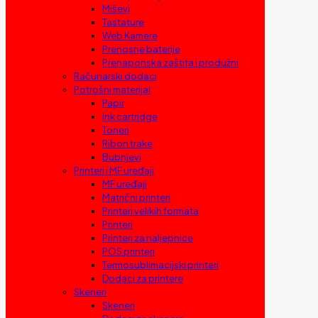
Miševi
Tastature
Web Kamere
Prenosne baterije
Prenaponska zaštita i produžni
Računarski dodaci
Potrošni materijal
Papir
Ink cartridge
Toneri
Ribon trake
Bubnjevi
Printeri i MF uređaji
MF uređaji
Matrični printeri
Printeri velikih formata
Printeri
Printeri za naljepnice
POS printeri
Termosublimacijski printeri
Dodaci za printere
Skeneri
Skeneri