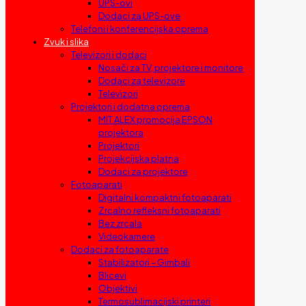
UPS-ovi
Dodaci za UPS-ove
Telefoni i konferencijska oprema
Zvuk i slika
Televizori i dodaci
Nosači za TV, projektore i monitore
Dodaci za televizore
Televizori
Projektori i dodatna oprema
MIT ALEX promocija EPSON
projektora
Projektori
Projekcijska platna
Dodaci za projektore
Fotoaparati
Digitalni kompaktni fotoaparati
Zrcalno refleksni fotoaparati
Bez zrcala
Videokamere
Dodaci za fotoaparate
Stabilizatori – Gimbali
Blicevi
Objektivi
Termosublimacijski printeri