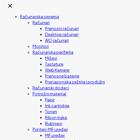
✕
Računarska oprema
Računari
Prenosni računari
Desktop računari
AIO računari
Monitori
Računarska periferija
Miševi
Tastature
Web Kamere
Prenosne baterije
Prenaponska zaštita i produžni
Računarski dodaci
Potrošni materijal
Papir
Ink cartridge
Toneri
Ribon trake
Bubnjevi
Printeri i MF uređaji
MF uređaji