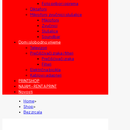
Foto pribor i oprema
Diktafoni
Mikrofoni, zvučnici i slušalice
Mikrofoni
Zvučnici
Slušalice
Soundbar
Dom i slobodno vrijeme
Televizori
Prečišćivači zraka i filteri
Prečišćivači zraka
Filteri
Električna bicikla
Kablovi i adapteri
PRINTSHOP
NAJAM – RENT A PRINT
Novosti
Home
>
Shop
>
Bez zrcala