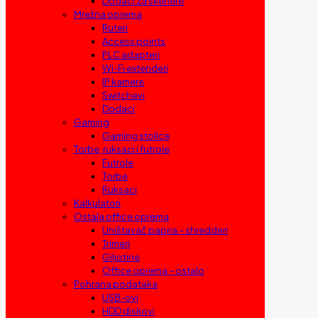
Dodaci za skenere
Mrežna oprema
Ruteri
Access points
PLC adapteri
Wi-Fi extenderi
IP kamere
Switchevi
Dodaci
Gaming
Gaming stolice
Torbe, ruksaci i futrole
Futrole
Torbe
Ruksaci
Kalkulatori
Ostala office oprema
Uništavač papira – shredderi
Trimeri
Giljotine
Office oprema – ostalo
Pohrana podataka
USB-ovi
HDD diskovi