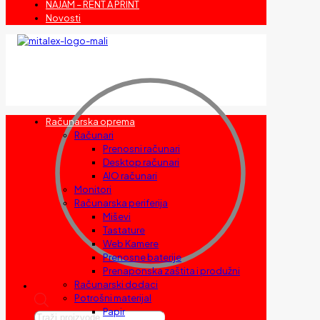
NAJAM – RENT A PRINT
Novosti
Računarska oprema
Računari
Prenosni računari
Desktop računari
AIO računari
Monitori
Računarska periferija
Miševi
Tastature
Web Kamere
Prenosne baterije
Prenaponska zaštita i produžni
Računarski dodaci
Potrošni materijal
Papir
Products