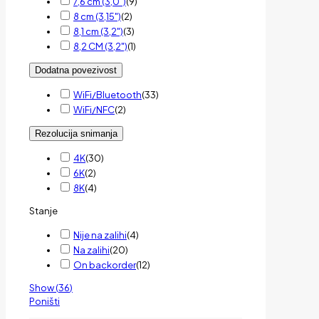
7,6 cm (3,0")
(
9
)
8 cm (3,15")
(
2
)
8,1 cm (3,2")
(
3
)
8,2 CM (3,2")
(
1
)
Dodatna povezivost
WiFi/Bluetooth
(
33
)
WiFi/NFC
(
2
)
Rezolucija snimanja
4K
(
30
)
6K
(
2
)
8K
(
4
)
Stanje
Nije na zalihi
(
4
)
Na zalihi
(
20
)
On backorder
(
12
)
Show
(
36
)
Poništi