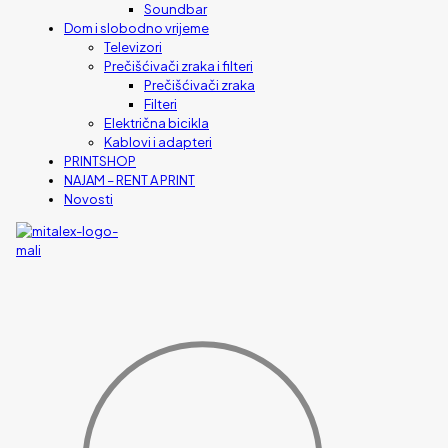
Soundbar
Dom i slobodno vrijeme
Televizori
Prečišćivači zraka i filteri
Prečišćivači zraka
Filteri
Električna bicikla
Kablovi i adapteri
PRINTSHOP
NAJAM – RENT A PRINT
Novosti