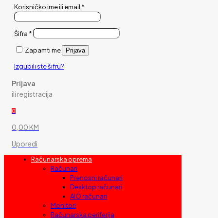
Korisničko ime ili email
*
Šifra
*
Zapamti me
Prijava
Izgubili ste šifru?
Prijava
ili registracija
0
0,00 KM
Uporedi
Računarska oprema
Računari
Prenosni računari
Desktop računari
AIO računari
Monitori
Računarska periferija