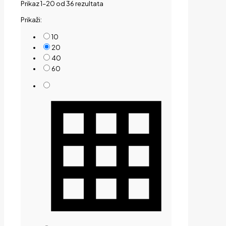
Sorted
Prikaz 1–20 od 36 rezultata
by
Prikaži:
price:
low
10
to
20
high
40
60