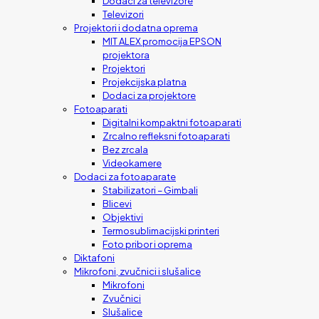
Dodaci za televizore
Televizori
Projektori i dodatna oprema
MIT ALEX promocija EPSON
projektora
Projektori
Projekcijska platna
Dodaci za projektore
Fotoaparati
Digitalni kompaktni fotoaparati
Zrcalno refleksni fotoaparati
Bez zrcala
Videokamere
Dodaci za fotoaparate
Stabilizatori – Gimbali
Blicevi
Objektivi
Termosublimacijski printeri
Foto pribor i oprema
Diktafoni
Mikrofoni, zvučnici i slušalice
Mikrofoni
Zvučnici
Slušalice