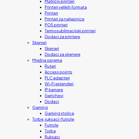
Matrični printeri
Printeri velikih formata
Printeri
Printeri za naljepnice
POS printeri
Termosublimacijski printeri
Dodaci za printere
Skeneri
Skeneri
Dodaci za skenere
Mrežna oprema
Ruteri
Access points
PLC adapteri
Wi-Fi extenderi
IP kamere
Switchevi
Dodaci
Gaming
Gaming stolice
Torbe, ruksaci i futrole
Futrole
Torbe
Ruksaci