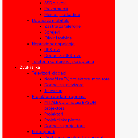
SSD diskovi
Prazni mediji
Memorijske kartice
Dodaci za mobitele
Zaštita za telefone
Sprejevi
Okviri i torbice
Neprekidna napajanja
UPS-ovi
Dodaci za UPS-ove
Telefoni i konferencijska oprema
Zvuk i slika
Televizori i dodaci
Nosači za TV, projektore i monitore
Dodaci za televizore
Televizori
Projektori i dodatna oprema
MIT ALEX promocija EPSON
projektora
Projektori
Projekcijska platna
Dodaci za projektore
Fotoaparati
Digitalni kompaktni fotoaparati