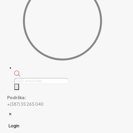
Products
search
Podrška:
+(387) 35 265 040
✕
Login