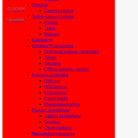
Gaming
0,00 KM
Gaming stolice
Torbe, ruksaci i futrole
Uporedi
Futrole
Torbe
Ruksaci
Kalkulatori
Ostala office oprema
Uništavač papira – shredderi
Trimeri
Giljotine
Office oprema – ostalo
Pohrana podataka
USB-ovi
HDD diskovi
SSD diskovi
Prazni mediji
Memorijske kartice
Dodaci za mobitele
Zaštita za telefone
Sprejevi
Okviri i torbice
Neprekidna napajanja