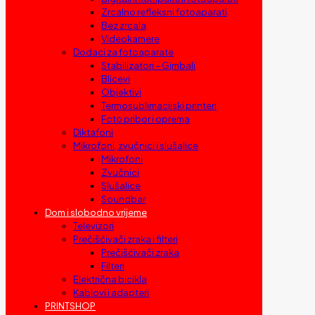
Zrcalno refleksni fotoaparati
Bez zrcala
Videokamere
Dodaci za fotoaparate
Stabilizatori – Gimbali
Blicevi
Objektivi
Termosublimacijski printeri
Foto pribor i oprema
Diktafoni
Mikrofoni, zvučnici i slušalice
Mikrofoni
Zvučnici
Slušalice
Soundbar
Dom i slobodno vrijeme
Televizori
Prečišćivači zraka i filteri
Prečišćivači zraka
Filteri
Električna bicikla
Kablovi i adapteri
PRINTSHOP