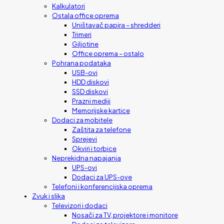
Kalkulatori
Ostala office oprema
Uništavač papira – shredderi
Trimeri
Giljotine
Office oprema – ostalo
Pohrana podataka
USB-ovi
HDD diskovi
SSD diskovi
Prazni mediji
Memorijske kartice
Dodaci za mobitele
Zaštita za telefone
Sprejevi
Okviri i torbice
Neprekidna napajanja
UPS-ovi
Dodaci za UPS-ove
Telefoni i konferencijska oprema
Zvuk i slika
Televizori i dodaci
Nosači za TV, projektore i monitore