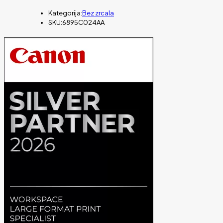
Kategorija:
Bez zrcala
SKU:
6895C024AA