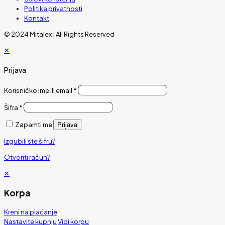
Politika privatnosti
Kontakt
© 2024 Mitalex | All Rights Reserved
✕
Prijava
Korisničko ime ili email
*
Šifra
*
Zapamti me
Prijava
Izgubili ste šifru?
Otvoriti račun?
✕
Korpa
Kreni na plaćanje
Nastavite kupnju
Vidi korpu