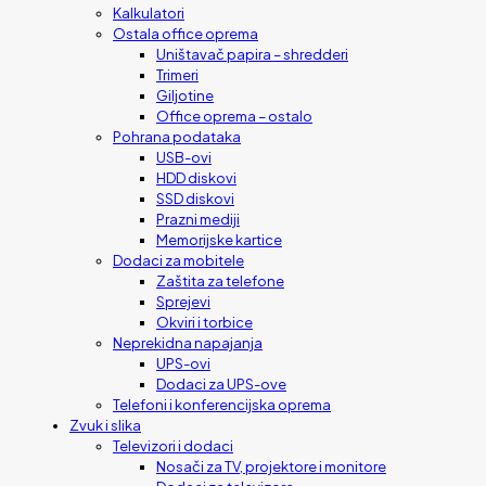
Kalkulatori
Ostala office oprema
Uništavač papira – shredderi
Trimeri
Giljotine
Office oprema – ostalo
Pohrana podataka
USB-ovi
HDD diskovi
SSD diskovi
Prazni mediji
Memorijske kartice
Dodaci za mobitele
Zaštita za telefone
Sprejevi
Okviri i torbice
Neprekidna napajanja
UPS-ovi
Dodaci za UPS-ove
Telefoni i konferencijska oprema
Zvuk i slika
Televizori i dodaci
Nosači za TV, projektore i monitore