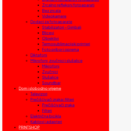
Zrcalno refleksni fotoaparati
Bez zrcala
Videokamere
Dodaci za fotoaparate
Stabilizatori – Gimbali
Blicevi
Objektivi
Termosublimacijski printeri
Foto pribor i oprema
Diktafoni
Mikrofoni, zvučnici i slušalice
Mikrofoni
Zvučnici
Slušalice
Soundbar
Dom i slobodno vrijeme
Televizori
Prečišćivači zraka i filteri
Prečišćivači zraka
Filteri
Električna bicikla
Kablovi i adapteri
PRINTSHOP