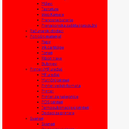
Miševi
Tastature
Web Kamere
Prenosne baterije
Prenaponska zaštita i produžni
Računarski dodaci
Potrošni materijal
Papir
Ink cartridge
Toneri
Ribon trake
Bubnjevi
Printeri i MF uređaji
MF uređaji
Matrični printeri
Printeri velikih formata
Printeri
Printeri za naljepnice
POS printeri
Termosublimacijski printeri
Dodaci za printere
Skeneri
Skeneri