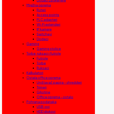
Dodaci za skenere
Mrežna oprema
Ruteri
Access points
PLC adapteri
Wi-Fi extenderi
IP kamere
Switchevi
Dodaci
Gaming
Gaming stolice
Torbe, ruksaci i futrole
Futrole
Torbe
Ruksaci
Kalkulatori
Ostala office oprema
Uništavač papira – shredderi
Trimeri
Giljotine
Office oprema – ostalo
Pohrana podataka
USB-ovi
HDD diskovi