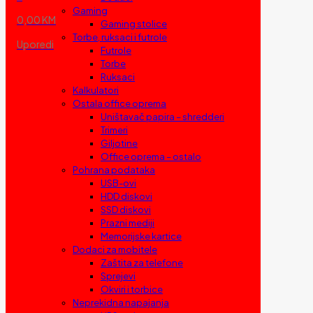
Gaming
0,00 KM
Gaming stolice
Torbe, ruksaci i futrole
Uporedi
Futrole
Torbe
Ruksaci
Kalkulatori
Ostala office oprema
Uništavač papira – shredderi
Trimeri
Giljotine
Office oprema – ostalo
Pohrana podataka
USB-ovi
HDD diskovi
SSD diskovi
Prazni mediji
Memorijske kartice
Dodaci za mobitele
Zaštita za telefone
Sprejevi
Okviri i torbice
Neprekidna napajanja