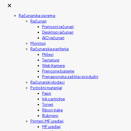
✕
Računarska oprema
Računari
Prenosni računari
Desktop računari
AIO računari
Monitori
Računarska periferija
Miševi
Tastature
Web Kamere
Prenosne baterije
Prenaponska zaštita i produžni
Računarski dodaci
Potrošni materijal
Papir
Ink cartridge
Toneri
Ribon trake
Bubnjevi
Printeri i MF uređaji
MF uređaji