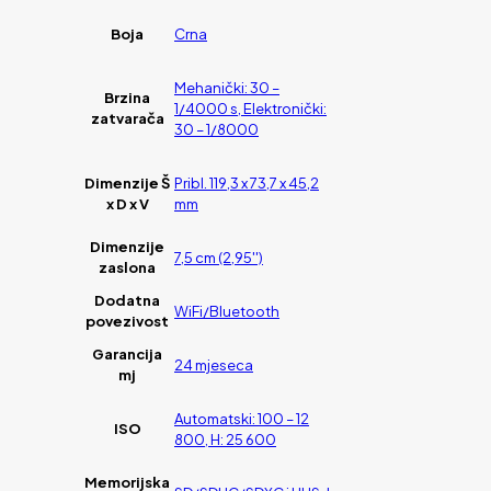
Boja
Crna
Mehanički: 30 –
Brzina
1/4000 s, Elektronički:
zatvarača
30 – 1/8000
Dimenzije Š
Pribl. 119,3 x 73,7 x 45,2
x D x V
mm
Dimenzije
7,5 cm (2,95'')
zaslona
Dodatna
WiFi/Bluetooth
povezivost
Garancija
24 mjeseca
mj
Automatski: 100 – 12
ISO
800, H: 25 600
Memorijska