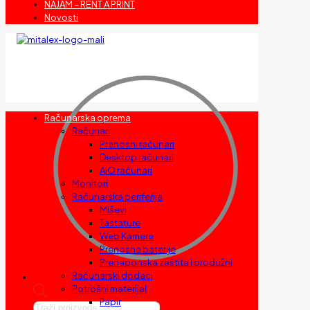
NAJAM – RENT A PRINT
Novosti
Računarska oprema
Računari
Prenosni računari
Desktop računari
AIO računari
Monitori
Računarska periferija
Miševi
Tastature
Web Kamere
Prenosne baterije
Prenaponska zaštita i produžni
Računarski dodaci
Potrošni materijal
Papir
Products