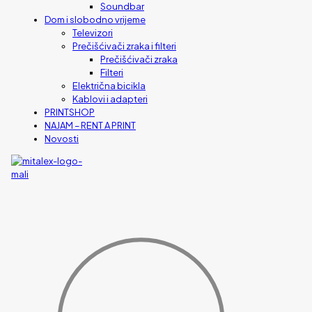
Soundbar
Dom i slobodno vrijeme
Televizori
Prečišćivači zraka i filteri
Prečišćivači zraka
Filteri
Električna bicikla
Kablovi i adapteri
PRINTSHOP
NAJAM – RENT A PRINT
Novosti