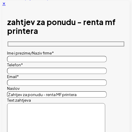
✕
zahtjev za ponudu - renta mf
printera
Ime i prezime/Naziv firme*
Telefon*
Email*
Naslov
Text zahtjeva