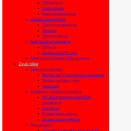
SSD diskovi
Prazni mediji
Memorijske kartice
Dodaci za mobitele
Zaštita za telefone
Sprejevi
Okviri i torbice
Neprekidna napajanja
UPS-ovi
Dodaci za UPS-ove
Telefoni i konferencijska oprema
Zvuk i slika
Televizori i dodaci
Nosači za TV, projektore i monitore
Dodaci za televizore
Televizori
Projektori i dodatna oprema
MIT ALEX promocija EPSON
projektora
Projektori
Projekcijska platna
Dodaci za projektore
Fotoaparati
Digitalni kompaktni fotoaparati