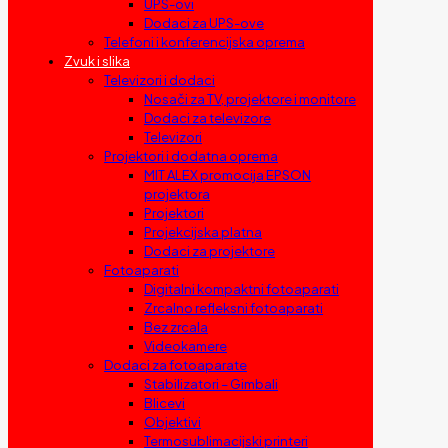
UPS-ovi
Dodaci za UPS-ove
Telefoni i konferencijska oprema
Zvuk i slika
Televizori i dodaci
Nosači za TV, projektore i monitore
Dodaci za televizore
Televizori
Projektori i dodatna oprema
MIT ALEX promocija EPSON
projektora
Projektori
Projekcijska platna
Dodaci za projektore
Fotoaparati
Digitalni kompaktni fotoaparati
Zrcalno refleksni fotoaparati
Bez zrcala
Videokamere
Dodaci za fotoaparate
Stabilizatori – Gimbali
Blicevi
Objektivi
Termosublimacijski printeri