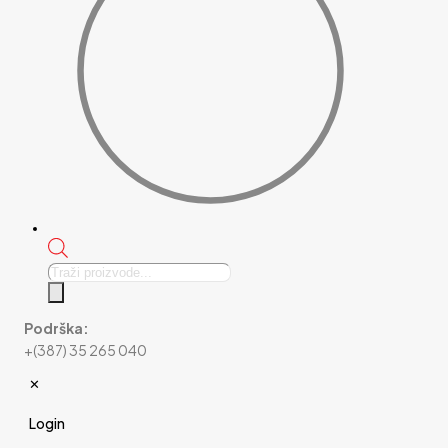
Products
search
Podrška:
+(387) 35 265 040
✕
Login