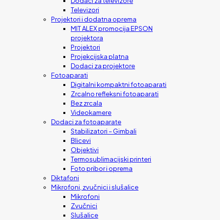
Dodaci za televizore
Televizori
Projektori i dodatna oprema
MIT ALEX promocija EPSON
projektora
Projektori
Projekcijska platna
Dodaci za projektore
Fotoaparati
Digitalni kompaktni fotoaparati
Zrcalno refleksni fotoaparati
Bez zrcala
Videokamere
Dodaci za fotoaparate
Stabilizatori – Gimbali
Blicevi
Objektivi
Termosublimacijski printeri
Foto pribor i oprema
Diktafoni
Mikrofoni, zvučnici i slušalice
Mikrofoni
Zvučnici
Slušalice