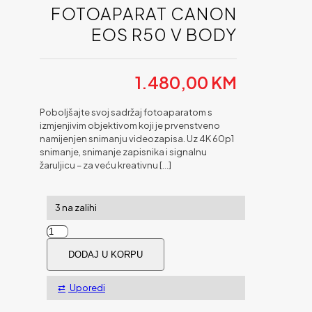
FOTOAPARAT CANON
EOS R50 V BODY
1.480,00
KM
Poboljšajte svoj sadržaj fotoaparatom s
izmjenjivim objektivom koji je prvenstveno
namijenjen snimanju videozapisa. Uz 4K 60p1
snimanje, snimanje zapisnika i signalnu
žaruljicu – za veću kreativnu
[…]
3 na zalihi
Fotoaparat
CANON
DODAJ U KORPU
EOS
R50
V
Uporedi
Body
količina