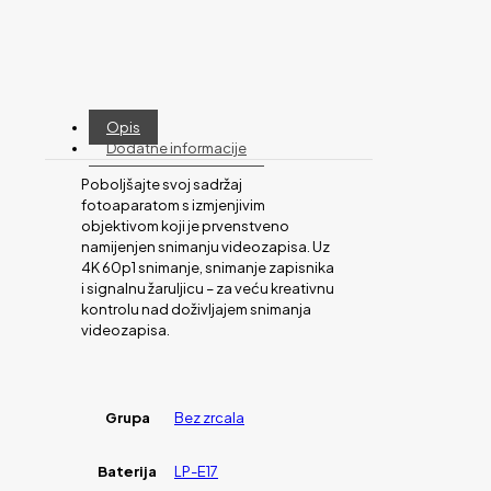
Opis
Dodatne informacije
Poboljšajte svoj sadržaj
fotoaparatom s izmjenjivim
objektivom koji je prvenstveno
namijenjen snimanju videozapisa. Uz
4K 60p1 snimanje, snimanje zapisnika
i signalnu žaruljicu – za veću kreativnu
kontrolu nad doživljajem snimanja
videozapisa.
Grupa
Bez zrcala
Baterija
LP-E17