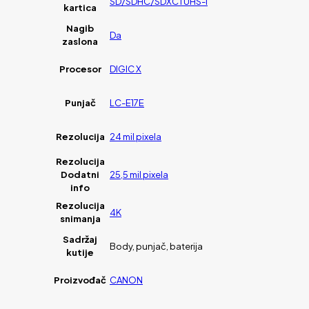
SD/SDHC/SDXC i UHS-I
kartica
Nagib
Da
zaslona
Procesor
DIGIC X
Punjač
LC-E17E
Rezolucija
24 mil pixela
Rezolucija
Dodatni
25,5 mil pixela
info
Rezolucija
4K
snimanja
Sadržaj
Body, punjač, baterija
kutije
Proizvođač
CANON