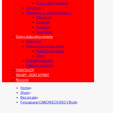
Foto pribor i oprema
Diktafoni
Mikrofoni, zvučnici i slušalice
Mikrofoni
Zvučnici
Slušalice
Soundbar
Dom i slobodno vrijeme
Televizori
Prečišćivači zraka i filteri
Prečišćivači zraka
Filteri
Električna bicikla
Kablovi i adapteri
PRINTSHOP
NAJAM – RENT A PRINT
Novosti
Home
>
Shop
>
Bez zrcala
>
Fotoaparat CANON EOS R50 V Body