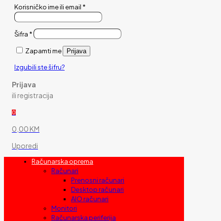
Korisničko ime ili email
*
Šifra
*
Zapamti me
Prijava
Izgubili ste šifru?
Prijava
ili registracija
0
0,00 KM
Uporedi
Računarska oprema
Računari
Prenosni računari
Desktop računari
AIO računari
Monitori
Računarska periferija