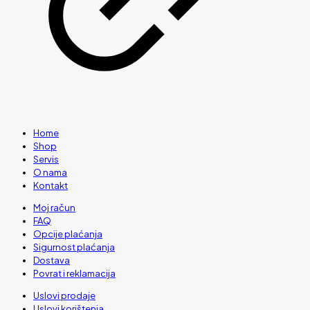
Home
Shop
Servis
O nama
Kontakt
Moj račun
FAQ
Opcije plaćanja
Sigurnost plaćanja
Dostava
Povrat i reklamacija
Uslovi prodaje
Uslovi korištenja