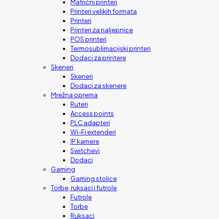
Matrični printeri
Printeri velikih formata
Printeri
Printeri za naljepnice
POS printeri
Termosublimacijski printeri
Dodaci za printere
Skeneri
Skeneri
Dodaci za skenere
Mrežna oprema
Ruteri
Access points
PLC adapteri
Wi-Fi extenderi
IP kamere
Switchevi
Dodaci
Gaming
Gaming stolice
Torbe, ruksaci i futrole
Futrole
Torbe
Ruksaci