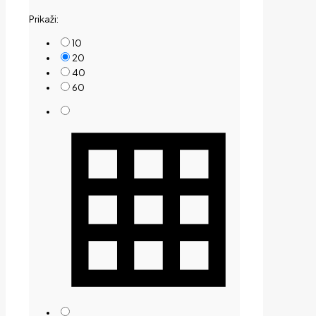
by
Prikaži:
price:
low
10
to
20
high
40
60