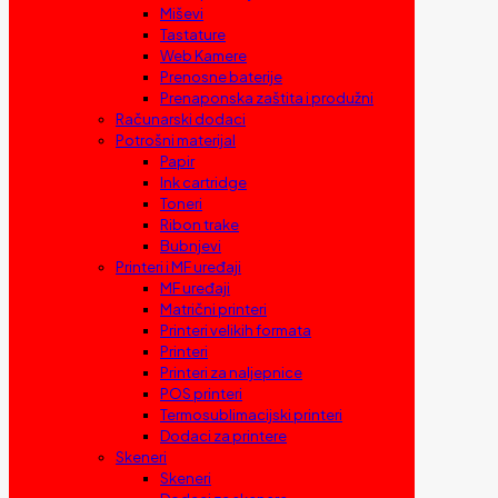
Miševi
Tastature
Web Kamere
Prenosne baterije
Prenaponska zaštita i produžni
Računarski dodaci
Potrošni materijal
Papir
Ink cartridge
Toneri
Ribon trake
Bubnjevi
Printeri i MF uređaji
MF uređaji
Matrični printeri
Printeri velikih formata
Printeri
Printeri za naljepnice
POS printeri
Termosublimacijski printeri
Dodaci za printere
Skeneri
Skeneri