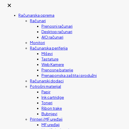
✕
Računarska oprema
Računari
Prenosni računari
Desktop računari
AIO računari
Monitori
Računarska periferija
Miševi
Tastature
Web Kamere
Prenosne baterije
Prenaponska zaštita i produžni
Računarski dodaci
Potrošni materijal
Papir
Ink cartridge
Toneri
Ribon trake
Bubnjevi
Printeri i MF uređaji
MF uređaji