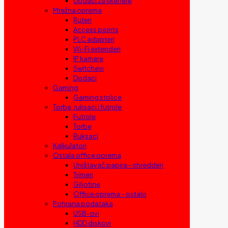
Dodaci za skenere
Mrežna oprema
Ruteri
Access points
PLC adapteri
Wi-Fi extenderi
IP kamere
Switchevi
Dodaci
Gaming
Gaming stolice
Torbe, ruksaci i futrole
Futrole
Torbe
Ruksaci
Kalkulatori
Ostala office oprema
Uništavač papira – shredderi
Trimeri
Giljotine
Office oprema – ostalo
Pohrana podataka
USB-ovi
HDD diskovi