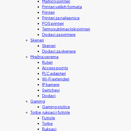
Matrični printeri
Printeri velikih formata
Printeri
Printeri za naljepnice
POS printeri
Termosublimacijski printeri
Dodaci za printere
Skeneri
Skeneri
Dodaci za skenere
Mrežna oprema
Ruteri
Access points
PLC adapteri
Wi-Fi extenderi
IP kamere
Switchevi
Dodaci
Gaming
Gaming stolice
Torbe, ruksaci i futrole
Futrole
Torbe
Ruksaci