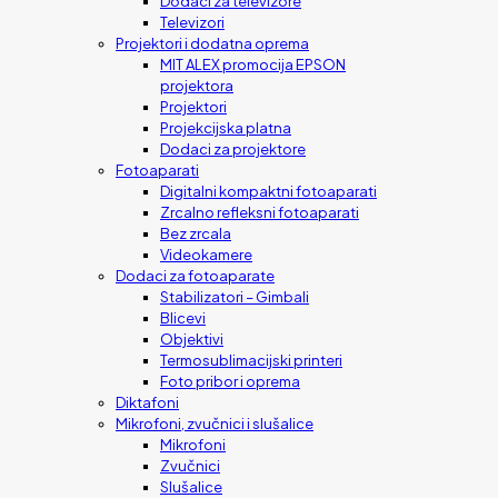
Dodaci za televizore
Televizori
Projektori i dodatna oprema
MIT ALEX promocija EPSON
projektora
Projektori
Projekcijska platna
Dodaci za projektore
Fotoaparati
Digitalni kompaktni fotoaparati
Zrcalno refleksni fotoaparati
Bez zrcala
Videokamere
Dodaci za fotoaparate
Stabilizatori – Gimbali
Blicevi
Objektivi
Termosublimacijski printeri
Foto pribor i oprema
Diktafoni
Mikrofoni, zvučnici i slušalice
Mikrofoni
Zvučnici
Slušalice