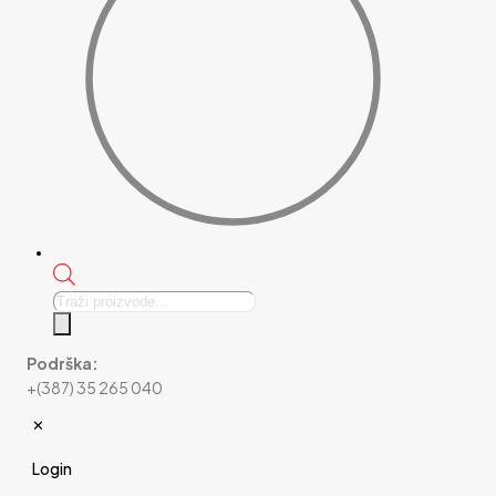
Products
search
Podrška:
+(387) 35 265 040
✕
Login