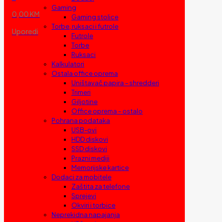
Gaming
0,00 KM
Gaming stolice
Torbe, ruksaci i futrole
Uporedi
Futrole
Torbe
Ruksaci
Kalkulatori
Ostala office oprema
Uništavač papira – shredderi
Trimeri
Giljotine
Office oprema – ostalo
Pohrana podataka
USB-ovi
HDD diskovi
SSD diskovi
Prazni mediji
Memorijske kartice
Dodaci za mobitele
Zaštita za telefone
Sprejevi
Okviri i torbice
Neprekidna napajanja