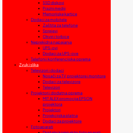
SSD diskovi
Prazni mediji
Memorijske kartice
Dodaci za mobitele
Zaštita za telefone
Sprejevi
Okviri i torbice
Neprekidna napajanja
UPS-ovi
Dodaci za UPS-ove
Telefoni i konferencijska oprema
Zvuk i slika
Televizori i dodaci
Nosači za TV, projektore i monitore
Dodaci za televizore
Televizori
Projektori i dodatna oprema
MIT ALEX promocija EPSON
projektora
Projektori
Projekcijska platna
Dodaci za projektore
Fotoaparati
Digitalni kompaktni fotoaparati