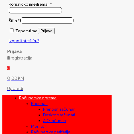
Korisničko ime ili email
*
Šifra
*
Zapamti me
Prijava
Izgubili ste šifru?
Prijava
ili registracija
0
0,00 KM
Uporedi
Računarska oprema
Računari
Prenosni računari
Desktop računari
AIO računari
Monitori
Računarska periferija