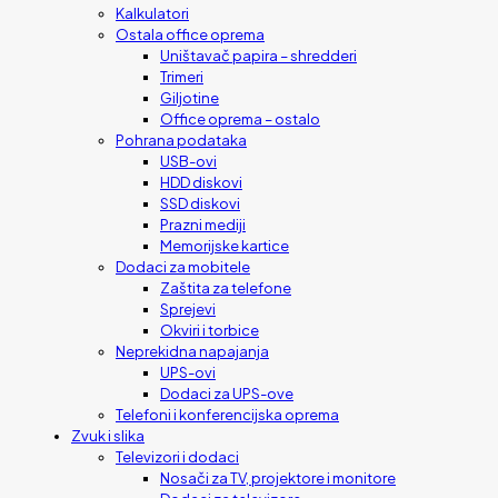
Kalkulatori
Ostala office oprema
Uništavač papira – shredderi
Trimeri
Giljotine
Office oprema – ostalo
Pohrana podataka
USB-ovi
HDD diskovi
SSD diskovi
Prazni mediji
Memorijske kartice
Dodaci za mobitele
Zaštita za telefone
Sprejevi
Okviri i torbice
Neprekidna napajanja
UPS-ovi
Dodaci za UPS-ove
Telefoni i konferencijska oprema
Zvuk i slika
Televizori i dodaci
Nosači za TV, projektore i monitore