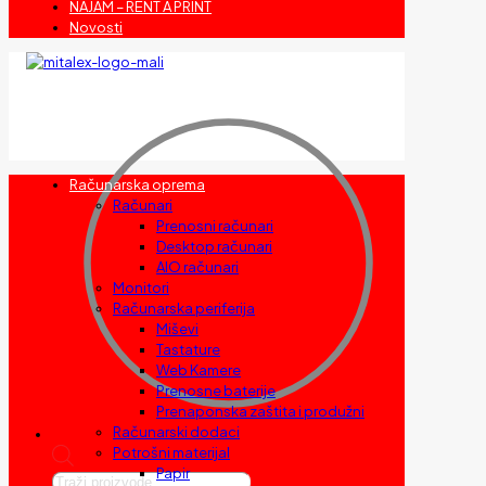
NAJAM – RENT A PRINT
Novosti
Računarska oprema
Računari
Prenosni računari
Desktop računari
AIO računari
Monitori
Računarska periferija
Miševi
Tastature
Web Kamere
Prenosne baterije
Prenaponska zaštita i produžni
Računarski dodaci
Potrošni materijal
Papir
Products