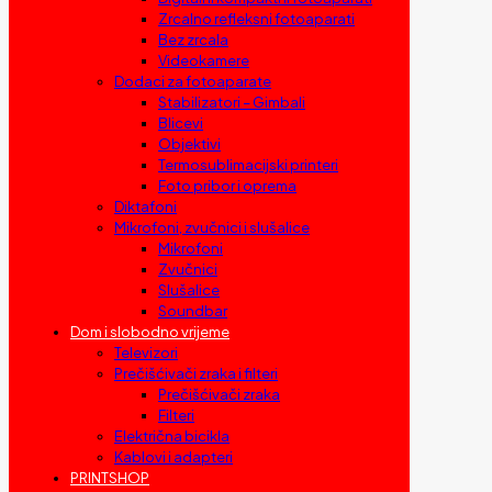
Zrcalno refleksni fotoaparati
Bez zrcala
Videokamere
Dodaci za fotoaparate
Stabilizatori – Gimbali
Blicevi
Objektivi
Termosublimacijski printeri
Foto pribor i oprema
Diktafoni
Mikrofoni, zvučnici i slušalice
Mikrofoni
Zvučnici
Slušalice
Soundbar
Dom i slobodno vrijeme
Televizori
Prečišćivači zraka i filteri
Prečišćivači zraka
Filteri
Električna bicikla
Kablovi i adapteri
PRINTSHOP