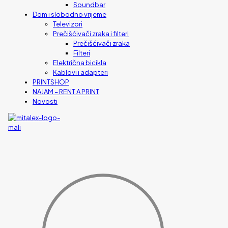
Soundbar
Dom i slobodno vrijeme
Televizori
Prečišćivači zraka i filteri
Prečišćivači zraka
Filteri
Električna bicikla
Kablovi i adapteri
PRINTSHOP
NAJAM – RENT A PRINT
Novosti