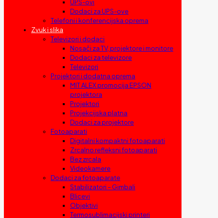
UPS-ovi
Dodaci za UPS-ove
Telefoni i konferencijska oprema
Zvuk i slika
Televizori i dodaci
Nosači za TV, projektore i monitore
Dodaci za televizore
Televizori
Projektori i dodatna oprema
MIT ALEX promocija EPSON
projektora
Projektori
Projekcijska platna
Dodaci za projektore
Fotoaparati
Digitalni kompaktni fotoaparati
Zrcalno refleksni fotoaparati
Bez zrcala
Videokamere
Dodaci za fotoaparate
Stabilizatori – Gimbali
Blicevi
Objektivi
Termosublimacijski printeri