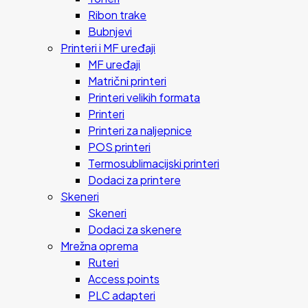
Ribon trake
Bubnjevi
Printeri i MF uređaji
MF uređaji
Matrični printeri
Printeri velikih formata
Printeri
Printeri za naljepnice
POS printeri
Termosublimacijski printeri
Dodaci za printere
Skeneri
Skeneri
Dodaci za skenere
Mrežna oprema
Ruteri
Access points
PLC adapteri