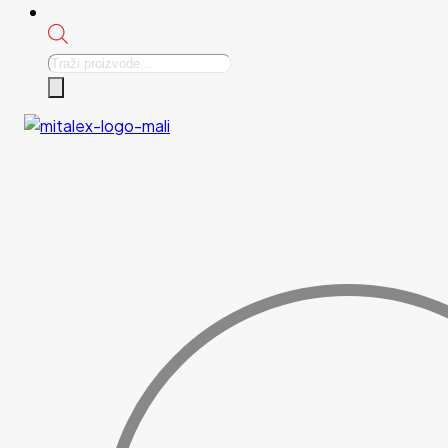
Products
search