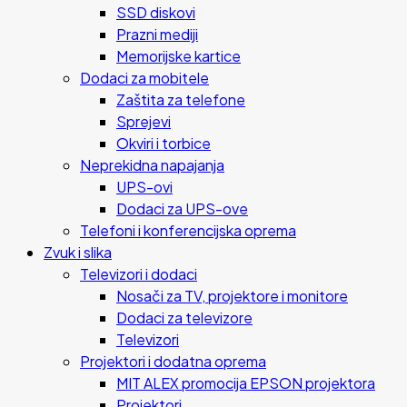
SSD diskovi
Prazni mediji
Memorijske kartice
Dodaci za mobitele
Zaštita za telefone
Sprejevi
Okviri i torbice
Neprekidna napajanja
UPS-ovi
Dodaci za UPS-ove
Telefoni i konferencijska oprema
Zvuk i slika
Televizori i dodaci
Nosači za TV, projektore i monitore
Dodaci za televizore
Televizori
Projektori i dodatna oprema
MIT ALEX promocija EPSON projektora
Projektori