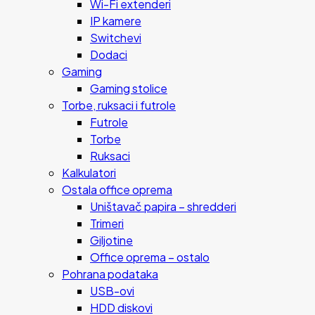
Wi-Fi extenderi
IP kamere
Switchevi
Dodaci
Gaming
Gaming stolice
Torbe, ruksaci i futrole
Futrole
Torbe
Ruksaci
Kalkulatori
Ostala office oprema
Uništavač papira – shredderi
Trimeri
Giljotine
Office oprema – ostalo
Pohrana podataka
USB-ovi
HDD diskovi