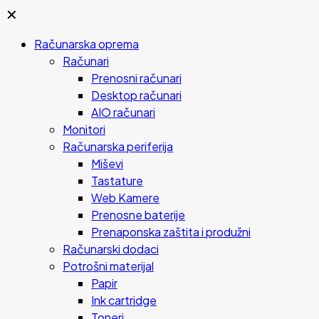
✕
Računarska oprema
Računari
Prenosni računari
Desktop računari
AIO računari
Monitori
Računarska periferija
Miševi
Tastature
Web Kamere
Prenosne baterije
Prenaponska zaštita i produžni
Računarski dodaci
Potrošni materijal
Papir
Ink cartridge
Toneri