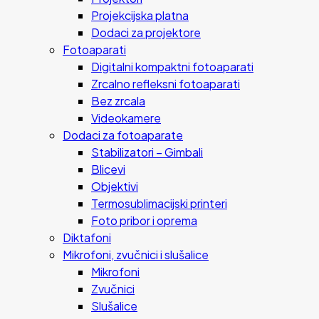
Projekcijska platna
Dodaci za projektore
Fotoaparati
Digitalni kompaktni fotoaparati
Zrcalno refleksni fotoaparati
Bez zrcala
Videokamere
Dodaci za fotoaparate
Stabilizatori – Gimbali
Blicevi
Objektivi
Termosublimacijski printeri
Foto pribor i oprema
Diktafoni
Mikrofoni, zvučnici i slušalice
Mikrofoni
Zvučnici
Slušalice