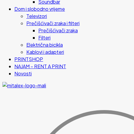
Soundbar
Dom i slobodno vrijeme
Televizori
Prečišćivači zraka i filteri
Prečišćivači zraka
Filteri
Električna bicikla
Kablovi i adapteri
PRINTSHOP
NAJAM – RENT A PRINT
Novosti