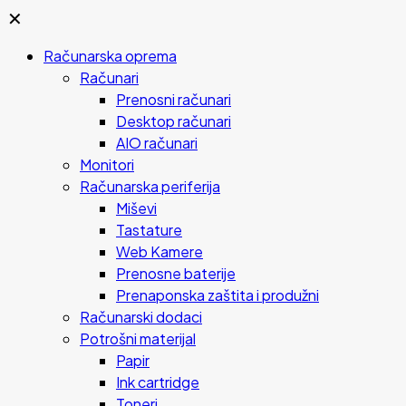
✕
Računarska oprema
Računari
Prenosni računari
Desktop računari
AIO računari
Monitori
Računarska periferija
Miševi
Tastature
Web Kamere
Prenosne baterije
Prenaponska zaštita i produžni
Računarski dodaci
Potrošni materijal
Papir
Ink cartridge
Toneri