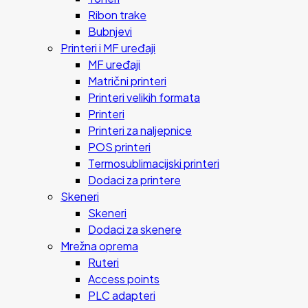
Ribon trake
Bubnjevi
Printeri i MF uređaji
MF uređaji
Matrični printeri
Printeri velikih formata
Printeri
Printeri za naljepnice
POS printeri
Termosublimacijski printeri
Dodaci za printere
Skeneri
Skeneri
Dodaci za skenere
Mrežna oprema
Ruteri
Access points
PLC adapteri