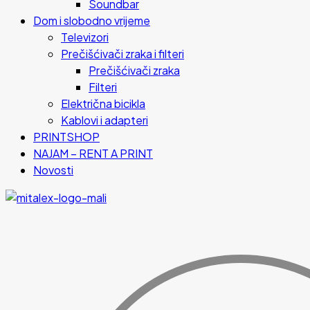
Soundbar
Dom i slobodno vrijeme
Televizori
Prečišćivači zraka i filteri
Prečišćivači zraka
Filteri
Električna bicikla
Kablovi i adapteri
PRINTSHOP
NAJAM – RENT A PRINT
Novosti