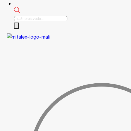
Products
search