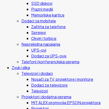
SSD diskovi
Prazni mediji
Memorijske kartice
Dodaci za mobitele
Zaštita za telefone
Sprejevi
Okviri i torbice
Neprekidna napajanja
UPS-ovi
Dodaci za UPS-ove
Telefoni i konferencijska oprema
Zvuk i slika
Televizori i dodaci
Nosači za TV, projektore i monitore
Dodaci za televizore
Televizori
Projektori i dodatna oprema
MIT ALEX promocija EPSON projektora
Projektori