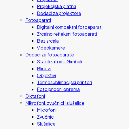
Projekcijska platna
Dodaci za projektore
Fotoaparati
Digitalni kompaktni fotoaparati
Zrcalno refleksni fotoaparati
Bez zrcala
Videokamere
Dodaci za fotoaparate
Stabilizatori – Gimbali
Blicevi
Objektivi
Termosublimacijski printeri
Foto pribor i oprema
Diktafoni
Mikrofoni, zvučnici i slušalice
Mikrofoni
Zvučnici
Slušalice