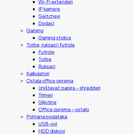
Wi-Fi extenderi
IP kamere
Switchevi
Dodaci
Gaming
Gaming stolice
Torbe, ruksaci i futrole
Futrole
Torbe
Ruksaci
Kalkulatori
Ostala office oprema
Uništavač papira – shredderi
Trimeri
Giljotine
Office oprema – ostalo
Pohrana podataka
USB-ovi
HDD diskovi