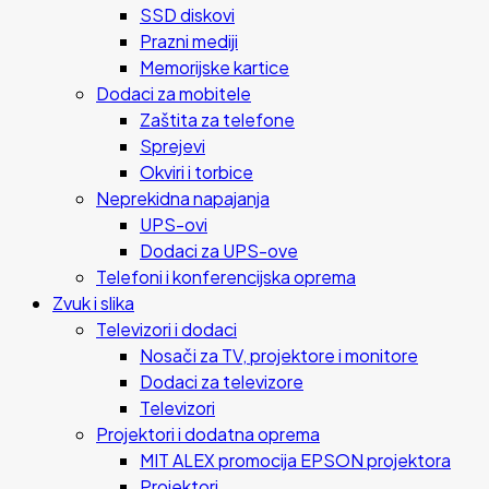
SSD diskovi
Prazni mediji
Memorijske kartice
Dodaci za mobitele
Zaštita za telefone
Sprejevi
Okviri i torbice
Neprekidna napajanja
UPS-ovi
Dodaci za UPS-ove
Telefoni i konferencijska oprema
Zvuk i slika
Televizori i dodaci
Nosači za TV, projektore i monitore
Dodaci za televizore
Televizori
Projektori i dodatna oprema
MIT ALEX promocija EPSON projektora
Projektori