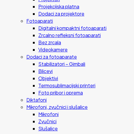
Projekcijska platna
Dodaci za projektore
Fotoaparati
Digitalni kompaktni fotoaparati
Zrcalno refleksni fotoaparati
Bez zrcala
Videokamere
Dodaci za fotoaparate
Stabilizatori – Gimbali
Blicevi
Objektivi
Termosublimacijski printeri
Foto pribor i oprema
Diktafoni
Mikrofoni, zvučnici i slušalice
Mikrofoni
Zvučnici
Slušalice