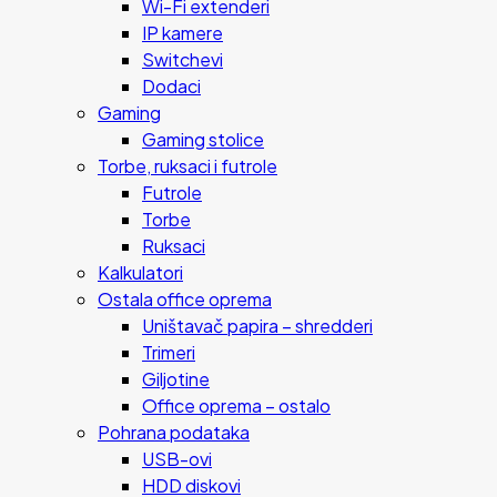
Wi-Fi extenderi
IP kamere
Switchevi
Dodaci
Gaming
Gaming stolice
Torbe, ruksaci i futrole
Futrole
Torbe
Ruksaci
Kalkulatori
Ostala office oprema
Uništavač papira – shredderi
Trimeri
Giljotine
Office oprema – ostalo
Pohrana podataka
USB-ovi
HDD diskovi