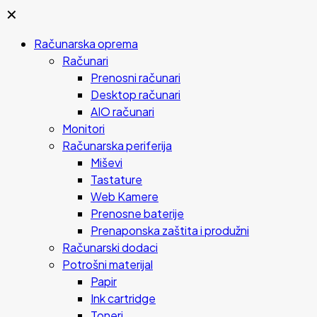
✕
Računarska oprema
Računari
Prenosni računari
Desktop računari
AIO računari
Monitori
Računarska periferija
Miševi
Tastature
Web Kamere
Prenosne baterije
Prenaponska zaštita i produžni
Računarski dodaci
Potrošni materijal
Papir
Ink cartridge
Toneri