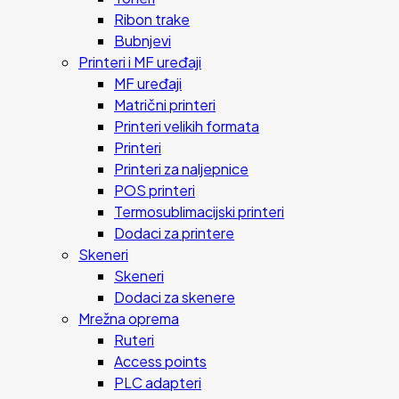
Ribon trake
Bubnjevi
Printeri i MF uređaji
MF uređaji
Matrični printeri
Printeri velikih formata
Printeri
Printeri za naljepnice
POS printeri
Termosublimacijski printeri
Dodaci za printere
Skeneri
Skeneri
Dodaci za skenere
Mrežna oprema
Ruteri
Access points
PLC adapteri