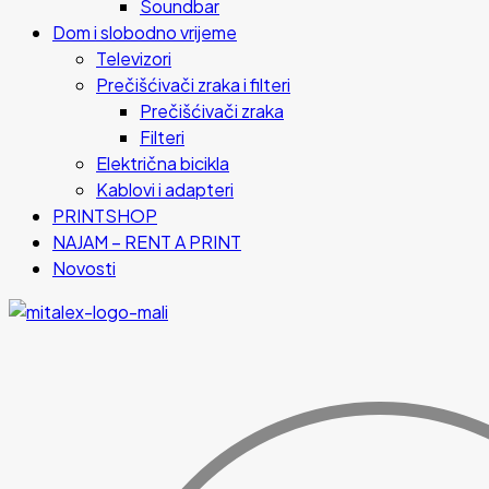
Soundbar
Dom i slobodno vrijeme
Televizori
Prečišćivači zraka i filteri
Prečišćivači zraka
Filteri
Električna bicikla
Kablovi i adapteri
PRINTSHOP
NAJAM – RENT A PRINT
Novosti