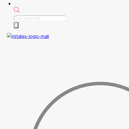
Products
search