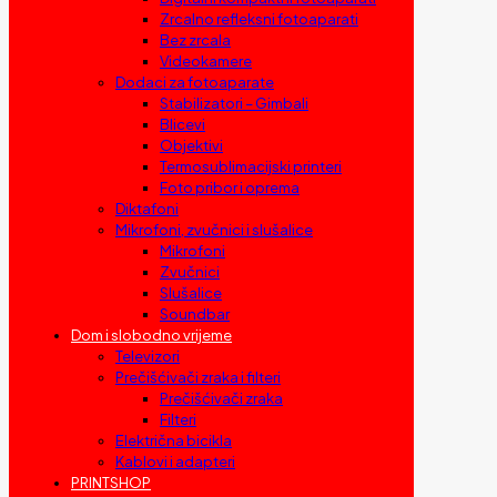
Zrcalno refleksni fotoaparati
Bez zrcala
Videokamere
Dodaci za fotoaparate
Stabilizatori – Gimbali
Blicevi
Objektivi
Termosublimacijski printeri
Foto pribor i oprema
Diktafoni
Mikrofoni, zvučnici i slušalice
Mikrofoni
Zvučnici
Slušalice
Soundbar
Dom i slobodno vrijeme
Televizori
Prečišćivači zraka i filteri
Prečišćivači zraka
Filteri
Električna bicikla
Kablovi i adapteri
PRINTSHOP