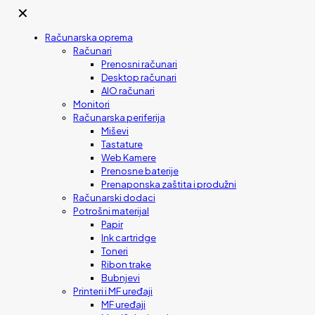
✕
Računarska oprema
Računari
Prenosni računari
Desktop računari
AIO računari
Monitori
Računarska periferija
Miševi
Tastature
Web Kamere
Prenosne baterije
Prenaponska zaštita i produžni
Računarski dodaci
Potrošni materijal
Papir
Ink cartridge
Toneri
Ribon trake
Bubnjevi
Printeri i MF uređaji
MF uređaji