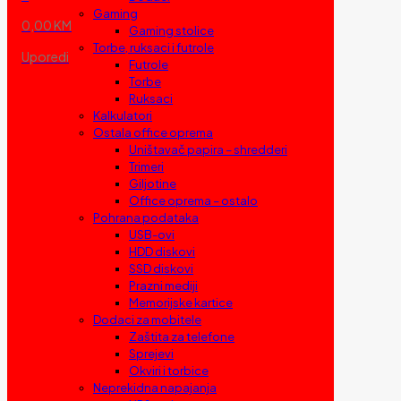
Gaming
0,00 KM
Gaming stolice
Torbe, ruksaci i futrole
Uporedi
Futrole
Torbe
Ruksaci
Kalkulatori
Ostala office oprema
Uništavač papira – shredderi
Trimeri
Giljotine
Office oprema – ostalo
Pohrana podataka
USB-ovi
HDD diskovi
SSD diskovi
Prazni mediji
Memorijske kartice
Dodaci za mobitele
Zaštita za telefone
Sprejevi
Okviri i torbice
Neprekidna napajanja