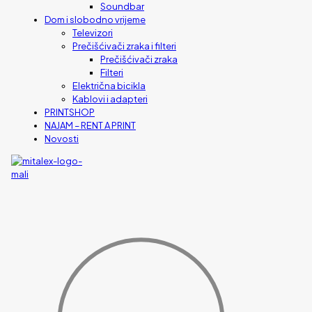
Soundbar
Dom i slobodno vrijeme
Televizori
Prečišćivači zraka i filteri
Prečišćivači zraka
Filteri
Električna bicikla
Kablovi i adapteri
PRINTSHOP
NAJAM – RENT A PRINT
Novosti