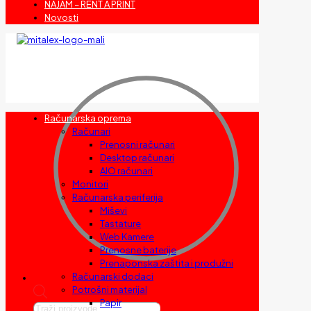
NAJAM – RENT A PRINT
Novosti
Računarska oprema
Računari
Prenosni računari
Desktop računari
AIO računari
Monitori
Računarska periferija
Miševi
Tastature
Web Kamere
Prenosne baterije
Prenaponska zaštita i produžni
Računarski dodaci
Potrošni materijal
Papir
Products