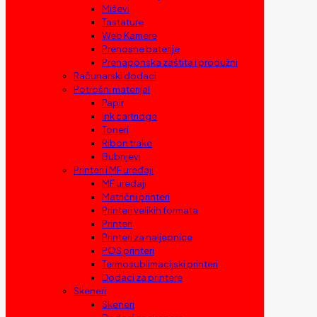
Miševi
Tastature
Web Kamere
Prenosne baterije
Prenaponska zaštita i produžni
Računarski dodaci
Potrošni materijal
Papir
Ink cartridge
Toneri
Ribon trake
Bubnjevi
Printeri i MF uređaji
MF uređaji
Matrični printeri
Printeri velikih formata
Printeri
Printeri za naljepnice
POS printeri
Termosublimacijski printeri
Dodaci za printere
Skeneri
Skeneri