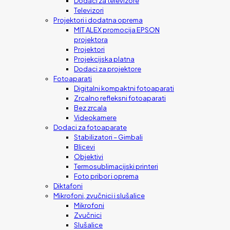
Dodaci za televizore
Televizori
Projektori i dodatna oprema
MIT ALEX promocija EPSON
projektora
Projektori
Projekcijska platna
Dodaci za projektore
Fotoaparati
Digitalni kompaktni fotoaparati
Zrcalno refleksni fotoaparati
Bez zrcala
Videokamere
Dodaci za fotoaparate
Stabilizatori – Gimbali
Blicevi
Objektivi
Termosublimacijski printeri
Foto pribor i oprema
Diktafoni
Mikrofoni, zvučnici i slušalice
Mikrofoni
Zvučnici
Slušalice