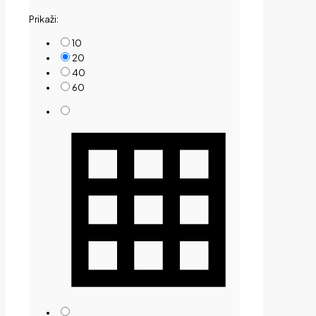
by
Prikaži:
price:
low
10
to
20
high
40
60