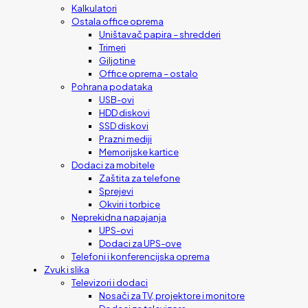
Kalkulatori
Ostala office oprema
Uništavač papira – shredderi
Trimeri
Giljotine
Office oprema – ostalo
Pohrana podataka
USB-ovi
HDD diskovi
SSD diskovi
Prazni mediji
Memorijske kartice
Dodaci za mobitele
Zaštita za telefone
Sprejevi
Okviri i torbice
Neprekidna napajanja
UPS-ovi
Dodaci za UPS-ove
Telefoni i konferencijska oprema
Zvuk i slika
Televizori i dodaci
Nosači za TV, projektore i monitore