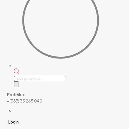
Products
search
Podrška:
+(387) 35 265 040
✕
Login