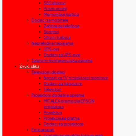
SSD diskovi
Prazni mediji
Memorijske kartice
Dodaci za mobitele
Zaštita za telefone
Sprejevi
Okviri i torbice
Neprekidna napajanja
UPS-ovi
Dodaci za UPS-ove
Telefoni i konferencijska oprema
Zvuk i slika
Televizori i dodaci
Nosači za TV, projektore i monitore
Dodaci za televizore
Televizori
Projektori i dodatna oprema
MIT ALEX promocija EPSON
projektora
Projektori
Projekcijska platna
Dodaci za projektore
Fotoaparati
Digitalni kompaktni fotoaparati