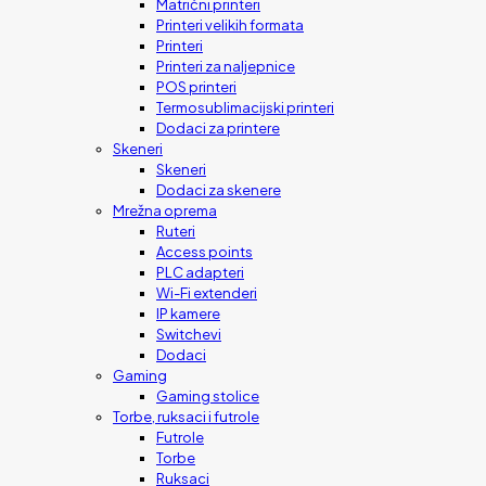
Matrični printeri
Printeri velikih formata
Printeri
Printeri za naljepnice
POS printeri
Termosublimacijski printeri
Dodaci za printere
Skeneri
Skeneri
Dodaci za skenere
Mrežna oprema
Ruteri
Access points
PLC adapteri
Wi-Fi extenderi
IP kamere
Switchevi
Dodaci
Gaming
Gaming stolice
Torbe, ruksaci i futrole
Futrole
Torbe
Ruksaci