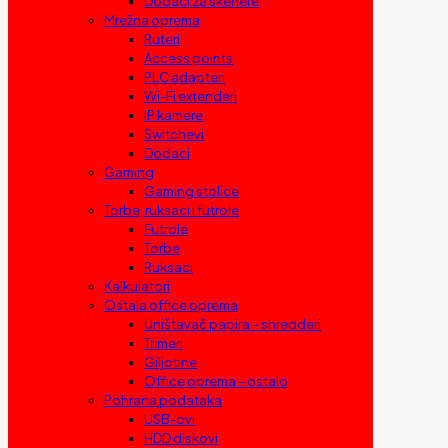
Dodaci za skenere
Mrežna oprema
Ruteri
Access points
PLC adapteri
Wi-Fi extenderi
IP kamere
Switchevi
Dodaci
Gaming
Gaming stolice
Torbe, ruksaci i futrole
Futrole
Torbe
Ruksaci
Kalkulatori
Ostala office oprema
Uništavač papira – shredderi
Trimeri
Giljotine
Office oprema – ostalo
Pohrana podataka
USB-ovi
HDD diskovi