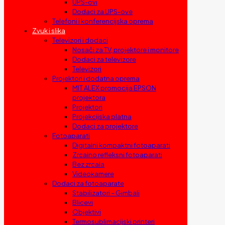
UPS-ovi
Dodaci za UPS-ove
Telefoni i konferencijska oprema
Zvuk i slika
Televizori i dodaci
Nosači za TV, projektore i monitore
Dodaci za televizore
Televizori
Projektori i dodatna oprema
MIT ALEX promocija EPSON
projektora
Projektori
Projekcijska platna
Dodaci za projektore
Fotoaparati
Digitalni kompaktni fotoaparati
Zrcalno refleksni fotoaparati
Bez zrcala
Videokamere
Dodaci za fotoaparate
Stabilizatori – Gimbali
Blicevi
Objektivi
Termosublimacijski printeri