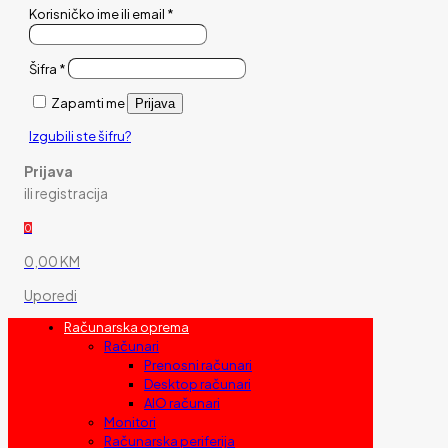
Korisničko ime ili email
*
Šifra
*
Zapamti me
Prijava
Izgubili ste šifru?
Prijava
ili registracija
0
0,00 KM
Uporedi
Računarska oprema
Računari
Prenosni računari
Desktop računari
AIO računari
Monitori
Računarska periferija