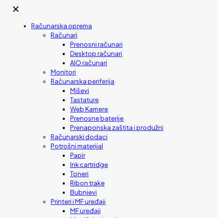
✕
Računarska oprema
Računari
Prenosni računari
Desktop računari
AIO računari
Monitori
Računarska periferija
Miševi
Tastature
Web Kamere
Prenosne baterije
Prenaponska zaštita i produžni
Računarski dodaci
Potrošni materijal
Papir
Ink cartridge
Toneri
Ribon trake
Bubnjevi
Printeri i MF uređaji
MF uređaji