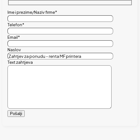
Ime i prezime/Naziv firme*
Telefon*
Email*
Naslov
Text zahtjeva