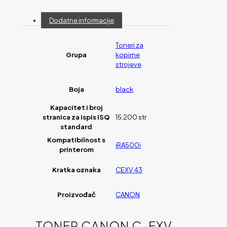
Dodatne informacije
Toneri za
Grupa
kopirne
strojeve
Boja
black
Kapacitet i broj
stranica za ispis ISQ
15.200 str
standard
Kompatibilnost s
iRA500i
printerom
Kratka oznaka
CEXV 43
Proizvođač
CANON
TONER CANON C-EXV