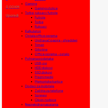
Gaming
0,00 KM
Gaming stolice
Torbe, ruksaci i futrole
Uporedi
Futrole
Torbe
Ruksaci
Kalkulatori
Ostala office oprema
Uništavač papira – shredderi
Trimeri
Giljotine
Office oprema – ostalo
Pohrana podataka
USB-ovi
HDD diskovi
SSD diskovi
Prazni mediji
Memorijske kartice
Dodaci za mobitele
Zaštita za telefone
Sprejevi
Okviri i torbice
Neprekidna napajanja