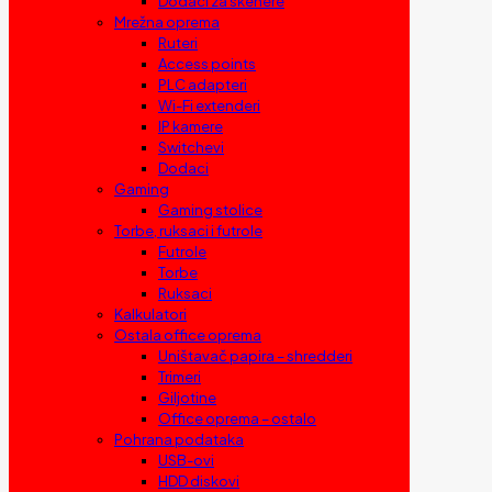
Dodaci za skenere
Mrežna oprema
Ruteri
Access points
PLC adapteri
Wi-Fi extenderi
IP kamere
Switchevi
Dodaci
Gaming
Gaming stolice
Torbe, ruksaci i futrole
Futrole
Torbe
Ruksaci
Kalkulatori
Ostala office oprema
Uništavač papira – shredderi
Trimeri
Giljotine
Office oprema – ostalo
Pohrana podataka
USB-ovi
HDD diskovi