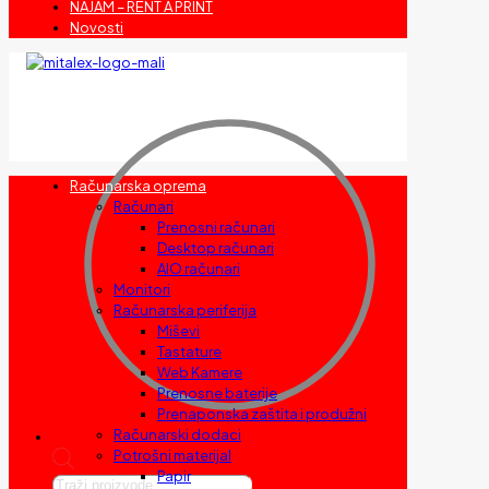
NAJAM – RENT A PRINT
Novosti
Računarska oprema
Računari
Prenosni računari
Desktop računari
AIO računari
Monitori
Računarska periferija
Miševi
Tastature
Web Kamere
Prenosne baterije
Prenaponska zaštita i produžni
Računarski dodaci
Potrošni materijal
Papir
Products