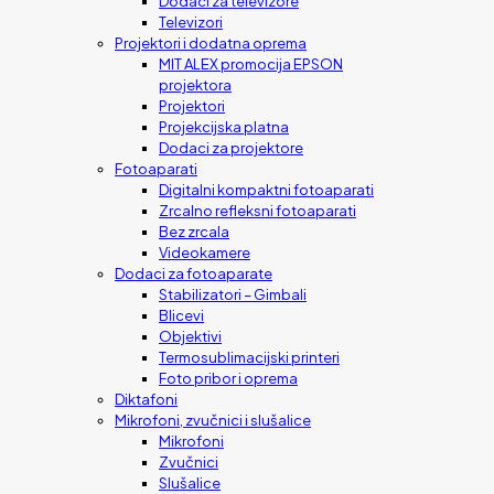
Dodaci za televizore
Televizori
Projektori i dodatna oprema
MIT ALEX promocija EPSON
projektora
Projektori
Projekcijska platna
Dodaci za projektore
Fotoaparati
Digitalni kompaktni fotoaparati
Zrcalno refleksni fotoaparati
Bez zrcala
Videokamere
Dodaci za fotoaparate
Stabilizatori – Gimbali
Blicevi
Objektivi
Termosublimacijski printeri
Foto pribor i oprema
Diktafoni
Mikrofoni, zvučnici i slušalice
Mikrofoni
Zvučnici
Slušalice