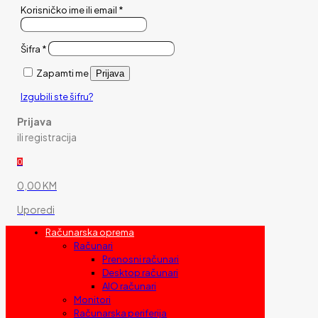
Korisničko ime ili email
*
Šifra
*
Zapamti me
Prijava
Izgubili ste šifru?
Prijava
ili registracija
0
0,00 KM
Uporedi
Računarska oprema
Računari
Prenosni računari
Desktop računari
AIO računari
Monitori
Računarska periferija