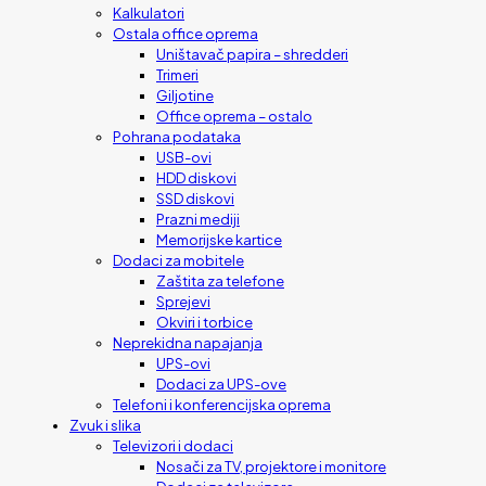
Kalkulatori
Ostala office oprema
Uništavač papira – shredderi
Trimeri
Giljotine
Office oprema – ostalo
Pohrana podataka
USB-ovi
HDD diskovi
SSD diskovi
Prazni mediji
Memorijske kartice
Dodaci za mobitele
Zaštita za telefone
Sprejevi
Okviri i torbice
Neprekidna napajanja
UPS-ovi
Dodaci za UPS-ove
Telefoni i konferencijska oprema
Zvuk i slika
Televizori i dodaci
Nosači za TV, projektore i monitore