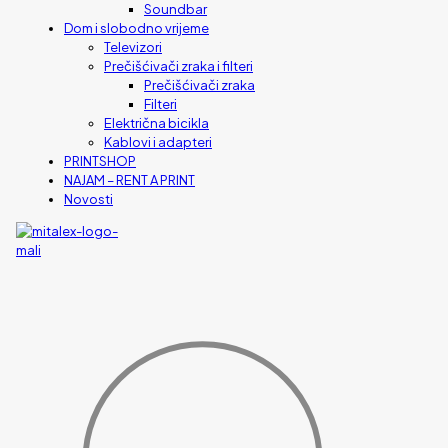
Soundbar
Dom i slobodno vrijeme
Televizori
Prečišćivači zraka i filteri
Prečišćivači zraka
Filteri
Električna bicikla
Kablovi i adapteri
PRINTSHOP
NAJAM – RENT A PRINT
Novosti