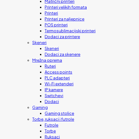
Matrični printeri
Printeri velikih formata
Printeri
Printeri za naljepnice
POS printeri
Termosublimacijski printeri
Dodaci za printere
Skeneri
Skeneri
Dodaci za skenere
Mrežna oprema
Ruteri
Access points
PLC adapteri
Wi-Fi extenderi
IP kamere
Switchevi
Dodaci
Gaming
Gaming stolice
Torbe, ruksaci i futrole
Futrole
Torbe
Ruksaci