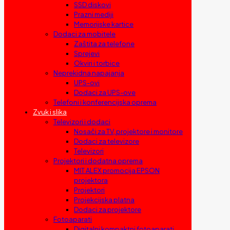
SSD diskovi
Prazni mediji
Memorijske kartice
Dodaci za mobitele
Zaštita za telefone
Sprejevi
Okviri i torbice
Neprekidna napajanja
UPS-ovi
Dodaci za UPS-ove
Telefoni i konferencijska oprema
Zvuk i slika
Televizori i dodaci
Nosači za TV, projektore i monitore
Dodaci za televizore
Televizori
Projektori i dodatna oprema
MIT ALEX promocija EPSON
projektora
Projektori
Projekcijska platna
Dodaci za projektore
Fotoaparati
Digitalni kompaktni fotoaparati