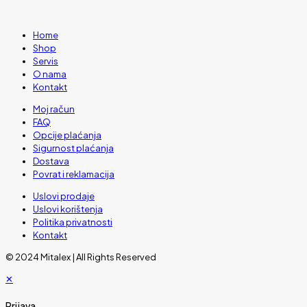
Home
Shop
Servis
O nama
Kontakt
Moj račun
FAQ
Opcije plaćanja
Sigurnost plaćanja
Dostava
Povrat i reklamacija
Uslovi prodaje
Uslovi korištenja
Politika privatnosti
Kontakt
© 2024 Mitalex | All Rights Reserved
✕
Prijava