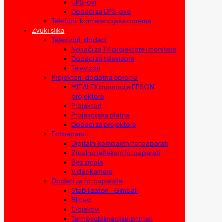
UPS-ovi
Dodaci za UPS-ove
Telefoni i konferencijska oprema
Zvuk i slika
Televizori i dodaci
Nosači za TV, projektore i monitore
Dodaci za televizore
Televizori
Projektori i dodatna oprema
MIT ALEX promocija EPSON
projektora
Projektori
Projekcijska platna
Dodaci za projektore
Fotoaparati
Digitalni kompaktni fotoaparati
Zrcalno refleksni fotoaparati
Bez zrcala
Videokamere
Dodaci za fotoaparate
Stabilizatori – Gimbali
Blicevi
Objektivi
Termosublimacijski printeri