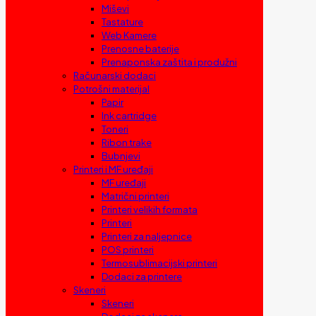
Miševi
Tastature
Web Kamere
Prenosne baterije
Prenaponska zaštita i produžni
Računarski dodaci
Potrošni materijal
Papir
Ink cartridge
Toneri
Ribon trake
Bubnjevi
Printeri i MF uređaji
MF uređaji
Matrični printeri
Printeri velikih formata
Printeri
Printeri za naljepnice
POS printeri
Termosublimacijski printeri
Dodaci za printere
Skeneri
Skeneri