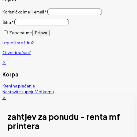
Korisničko ime ili email
*
Šifra
*
Zapamti me
Prijava
Izgubili ste šifru?
Otvoriti račun?
✕
Korpa
Kreni na plaćanje
Nastavite kupnju
Vidi korpu
✕
zahtjev za ponudu - renta mf
printera