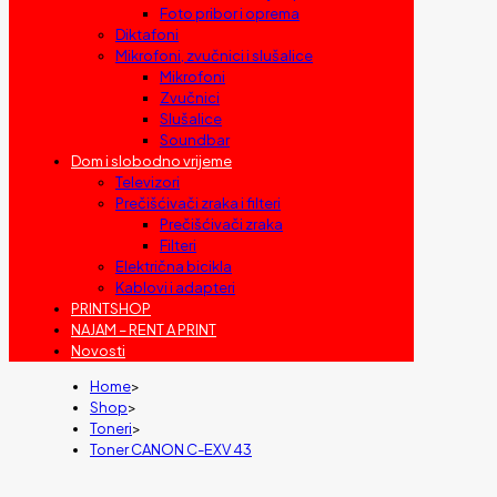
Foto pribor i oprema
Diktafoni
Mikrofoni, zvučnici i slušalice
Mikrofoni
Zvučnici
Slušalice
Soundbar
Dom i slobodno vrijeme
Televizori
Prečišćivači zraka i filteri
Prečišćivači zraka
Filteri
Električna bicikla
Kablovi i adapteri
PRINTSHOP
NAJAM – RENT A PRINT
Novosti
Home
>
Shop
>
Toneri
>
Toner CANON C-EXV 43