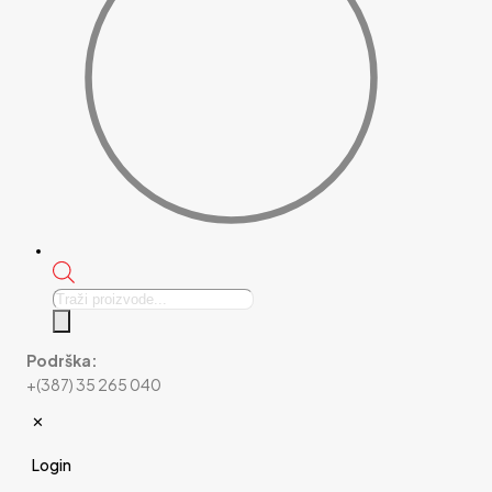
Products
search
Podrška:
+(387) 35 265 040
✕
Login