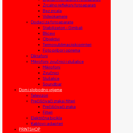
Zrcalno refleksni fotoaparati
Bez zrcala
Videokamere
Dodaci za fotoaparate
Stabilizatori – Gimbali
Blicevi
Objektivi
Termosublimacijski printeri
Foto pribor i oprema
Diktafoni
Mikrofoni, zvučnici i slušalice
Mikrofoni
Zvučnici
Slušalice
Soundbar
Dom i slobodno vrijeme
Televizori
Prečišćivači zraka i filteri
Prečišćivači zraka
Filteri
Električna bicikla
Kablovi i adapteri
PRINTSHOP