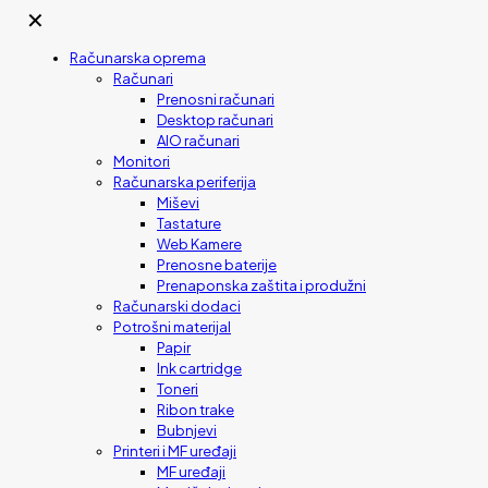
✕
Računarska oprema
Računari
Prenosni računari
Desktop računari
AIO računari
Monitori
Računarska periferija
Miševi
Tastature
Web Kamere
Prenosne baterije
Prenaponska zaštita i produžni
Računarski dodaci
Potrošni materijal
Papir
Ink cartridge
Toneri
Ribon trake
Bubnjevi
Printeri i MF uređaji
MF uređaji