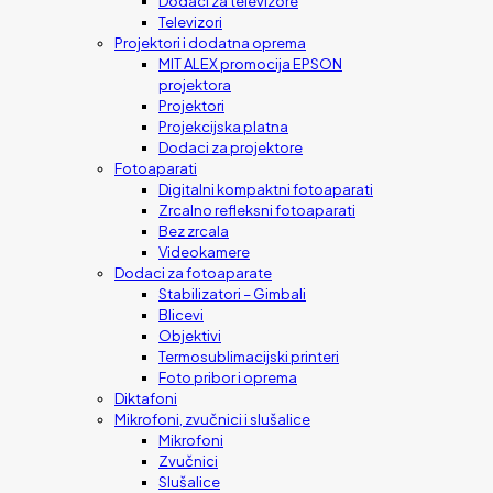
Dodaci za televizore
Televizori
Projektori i dodatna oprema
MIT ALEX promocija EPSON
projektora
Projektori
Projekcijska platna
Dodaci za projektore
Fotoaparati
Digitalni kompaktni fotoaparati
Zrcalno refleksni fotoaparati
Bez zrcala
Videokamere
Dodaci za fotoaparate
Stabilizatori – Gimbali
Blicevi
Objektivi
Termosublimacijski printeri
Foto pribor i oprema
Diktafoni
Mikrofoni, zvučnici i slušalice
Mikrofoni
Zvučnici
Slušalice