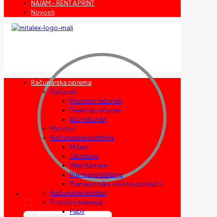
NAJAM – RENT A PRINT
Novosti
Računarska oprema
Računari
Prenosni računari
Desktop računari
AIO računari
Monitori
Računarska periferija
Miševi
Tastature
Web Kamere
Prenosne baterije
Prenaponska zaštita i produžni
Računarski dodaci
Potrošni materijal
Papir
Products