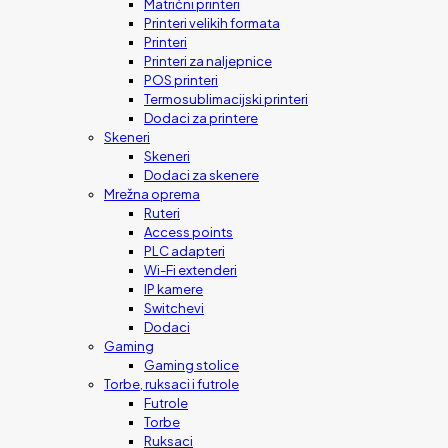
Matrični printeri
Printeri velikih formata
Printeri
Printeri za naljepnice
POS printeri
Termosublimacijski printeri
Dodaci za printere
Skeneri
Skeneri
Dodaci za skenere
Mrežna oprema
Ruteri
Access points
PLC adapteri
Wi-Fi extenderi
IP kamere
Switchevi
Dodaci
Gaming
Gaming stolice
Torbe, ruksaci i futrole
Futrole
Torbe
Ruksaci