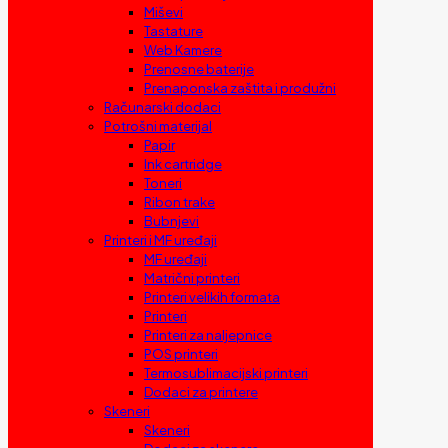
Miševi
Tastature
Web Kamere
Prenosne baterije
Prenaponska zaštita i produžni
Računarski dodaci
Potrošni materijal
Papir
Ink cartridge
Toneri
Ribon trake
Bubnjevi
Printeri i MF uređaji
MF uređaji
Matrični printeri
Printeri velikih formata
Printeri
Printeri za naljepnice
POS printeri
Termosublimacijski printeri
Dodaci za printere
Skeneri
Skeneri