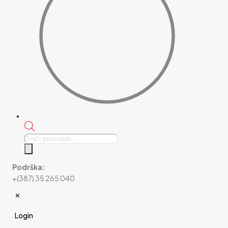
Products
search
Podrška:
+(387) 35 265 040
✕
Login