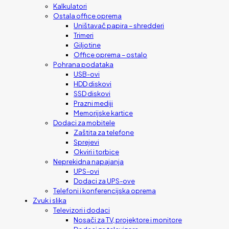
Kalkulatori
Ostala office oprema
Uništavač papira – shredderi
Trimeri
Giljotine
Office oprema – ostalo
Pohrana podataka
USB-ovi
HDD diskovi
SSD diskovi
Prazni mediji
Memorijske kartice
Dodaci za mobitele
Zaštita za telefone
Sprejevi
Okviri i torbice
Neprekidna napajanja
UPS-ovi
Dodaci za UPS-ove
Telefoni i konferencijska oprema
Zvuk i slika
Televizori i dodaci
Nosači za TV, projektore i monitore