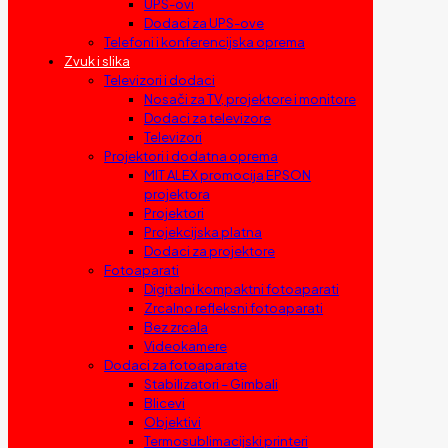
UPS-ovi
Dodaci za UPS-ove
Telefoni i konferencijska oprema
Zvuk i slika
Televizori i dodaci
Nosači za TV, projektore i monitore
Dodaci za televizore
Televizori
Projektori i dodatna oprema
MIT ALEX promocija EPSON
projektora
Projektori
Projekcijska platna
Dodaci za projektore
Fotoaparati
Digitalni kompaktni fotoaparati
Zrcalno refleksni fotoaparati
Bez zrcala
Videokamere
Dodaci za fotoaparate
Stabilizatori – Gimbali
Blicevi
Objektivi
Termosublimacijski printeri