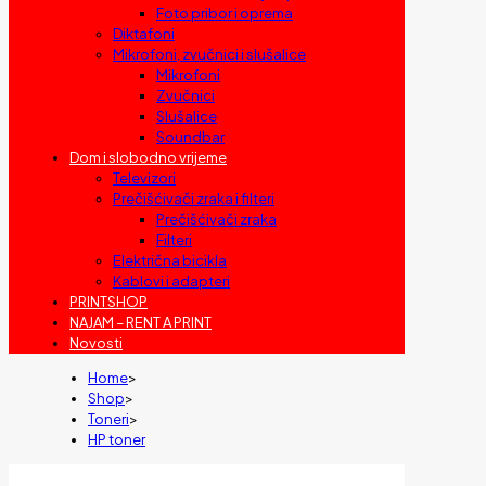
Foto pribor i oprema
Diktafoni
Mikrofoni, zvučnici i slušalice
Mikrofoni
Zvučnici
Slušalice
Soundbar
Dom i slobodno vrijeme
Televizori
Prečišćivači zraka i filteri
Prečišćivači zraka
Filteri
Električna bicikla
Kablovi i adapteri
PRINTSHOP
NAJAM – RENT A PRINT
Novosti
Home
>
Shop
>
Toneri
>
HP toner