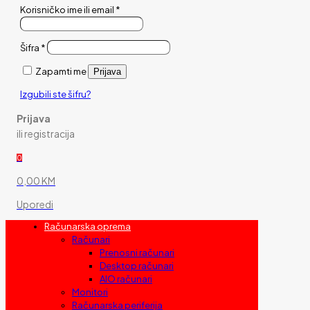
Korisničko ime ili email
*
Šifra
*
Zapamti me
Prijava
Izgubili ste šifru?
Prijava
ili registracija
0
0,00 KM
Uporedi
Računarska oprema
Računari
Prenosni računari
Desktop računari
AIO računari
Monitori
Računarska periferija