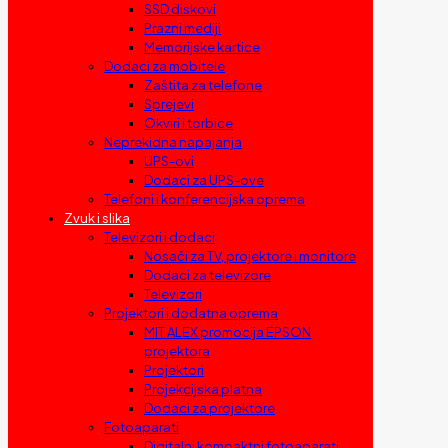
SSD diskovi
Prazni mediji
Memorijske kartice
Dodaci za mobitele
Zaštita za telefone
Sprejevi
Okviri i torbice
Neprekidna napajanja
UPS-ovi
Dodaci za UPS-ove
Telefoni i konferencijska oprema
Zvuk i slika
Televizori i dodaci
Nosači za TV, projektore i monitore
Dodaci za televizore
Televizori
Projektori i dodatna oprema
MIT ALEX promocija EPSON
projektora
Projektori
Projekcijska platna
Dodaci za projektore
Fotoaparati
Digitalni kompaktni fotoaparati