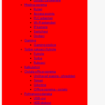
Dodaci za skenere
Mrežna oprema
Ruteri
Access points
PLC adapteri
Wi-Fi extenderi
IP kamere
Switchevi
Dodaci
Gaming
Gaming stolice
Torbe, ruksaci i futrole
Futrole
Torbe
Ruksaci
Kalkulatori
Ostala office oprema
Uništavač papira – shredderi
Trimeri
Giljotine
Office oprema – ostalo
Pohrana podataka
USB-ovi
HDD diskovi