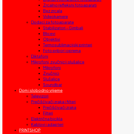
Zrcalno refleksni fotoaparati
Bez zrcala
Videokamere
Dodaci za fotoaparate
Stabilizatori – Gimbali
Blicevi
Objektivi
Termosublimacijski printeri
Foto pribor i oprema
Diktafoni
Mikrofoni, zvučnici i slušalice
Mikrofoni
Zvučnici
Slušalice
Soundbar
Dom i slobodno vrijeme
Televizori
Prečišćivači zraka i filteri
Prečišćivači zraka
Filteri
Električna bicikla
Kablovi i adapteri
PRINTSHOP