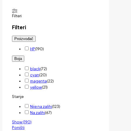
Filteri
Filteri
Proizvođač
HP
(
190
)
Boja
black
(
72
)
cyan
(
20
)
magenta
(
22
)
yellow
(
21
)
Stanje
Nije na zalihi
(
123
)
Na zalihi
(
67
)
Show
(
190
)
Poništi