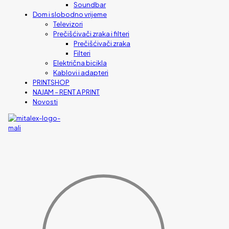
Soundbar
Dom i slobodno vrijeme
Televizori
Prečišćivači zraka i filteri
Prečišćivači zraka
Filteri
Električna bicikla
Kablovi i adapteri
PRINTSHOP
NAJAM – RENT A PRINT
Novosti