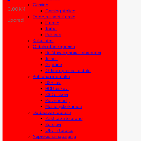
Gaming
0,00 KM
Gaming stolice
Torbe, ruksaci i futrole
Uporedi
Futrole
Torbe
Ruksaci
Kalkulatori
Ostala office oprema
Uništavač papira – shredderi
Trimeri
Giljotine
Office oprema – ostalo
Pohrana podataka
USB-ovi
HDD diskovi
SSD diskovi
Prazni mediji
Memorijske kartice
Dodaci za mobitele
Zaštita za telefone
Sprejevi
Okviri i torbice
Neprekidna napajanja