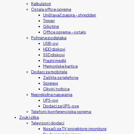
Kalkulatori
Ostala office oprema
Uništavač papira – shredderi
Trimeri
Giljotine
Office oprema – ostalo
Pohrana podataka
USB-ovi
HDD diskovi
SSD diskovi
Prazni mediji
Memorijske kartice
Dodaci za mobitele
Zaštita za telefone
Sprejevi
Okviri i torbice
Neprekidna napajanja
UPS-ovi
Dodaci za UPS-ove
Telefoni i konferencijska oprema
Zvuk i slika
Televizori i dodaci
Nosači za TV, projektore i monitore