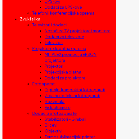
UPS-ovi
Dodaci za UPS-ove
Telefoni i konferencijska oprema
Zvuk i slika
Televizori i dodaci
Nosači za TV, projektore i monitore
Dodaci za televizore
Televizori
Projektori i dodatna oprema
MIT ALEX promocija EPSON
projektora
Projektori
Projekcijska platna
Dodaci za projektore
Fotoaparati
Digitalni kompaktni fotoaparati
Zrcalno refleksni fotoaparati
Bez zrcala
Videokamere
Dodaci za fotoaparate
Stabilizatori – Gimbali
Blicevi
Objektivi
Termosublimacijski printeri