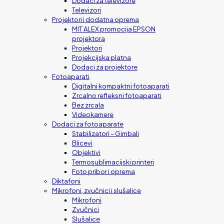
Dodaci za televizore
Televizori
Projektori i dodatna oprema
MIT ALEX promocija EPSON
projektora
Projektori
Projekcijska platna
Dodaci za projektore
Fotoaparati
Digitalni kompaktni fotoaparati
Zrcalno refleksni fotoaparati
Bez zrcala
Videokamere
Dodaci za fotoaparate
Stabilizatori – Gimbali
Blicevi
Objektivi
Termosublimacijski printeri
Foto pribor i oprema
Diktafoni
Mikrofoni, zvučnici i slušalice
Mikrofoni
Zvučnici
Slušalice