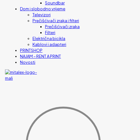
Soundbar
Dom i slobodno vrijeme
Televizori
Prečišćivači zraka i filteri
Prečišćivači zraka
Filteri
Električna bicikla
Kablovi i adapteri
PRINTSHOP
NAJAM – RENT A PRINT
Novosti