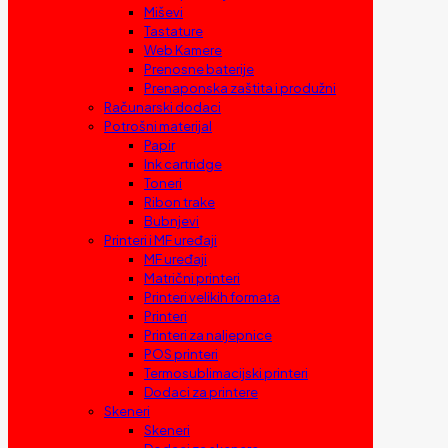
Miševi
Tastature
Web Kamere
Prenosne baterije
Prenaponska zaštita i produžni
Računarski dodaci
Potrošni materijal
Papir
Ink cartridge
Toneri
Ribon trake
Bubnjevi
Printeri i MF uređaji
MF uređaji
Matrični printeri
Printeri velikih formata
Printeri
Printeri za naljepnice
POS printeri
Termosublimacijski printeri
Dodaci za printere
Skeneri
Skeneri