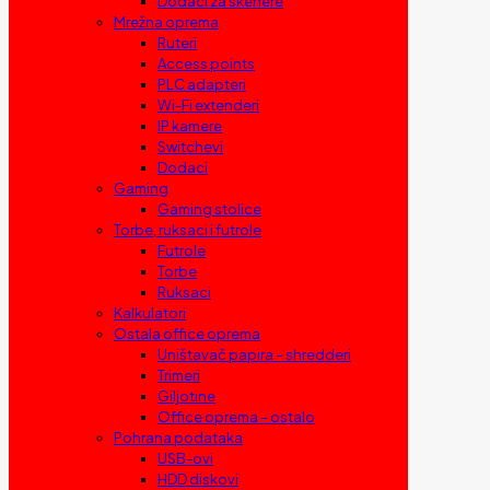
Dodaci za skenere
Mrežna oprema
Ruteri
Access points
PLC adapteri
Wi-Fi extenderi
IP kamere
Switchevi
Dodaci
Gaming
Gaming stolice
Torbe, ruksaci i futrole
Futrole
Torbe
Ruksaci
Kalkulatori
Ostala office oprema
Uništavač papira – shredderi
Trimeri
Giljotine
Office oprema – ostalo
Pohrana podataka
USB-ovi
HDD diskovi