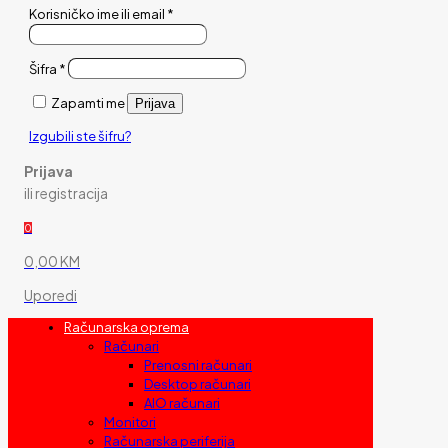
Korisničko ime ili email
*
Šifra
*
Zapamti me
Prijava
Izgubili ste šifru?
Prijava
ili registracija
0
0,00 KM
Uporedi
Računarska oprema
Računari
Prenosni računari
Desktop računari
AIO računari
Monitori
Računarska periferija