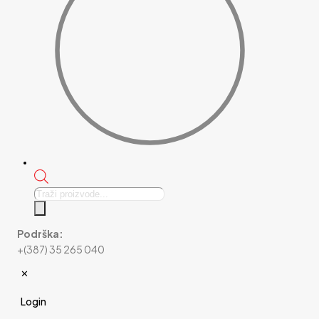
Products
search
Podrška:
+(387) 35 265 040
✕
Login