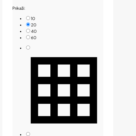
by
Prikaži:
price:
low
10
to
20
high
40
60