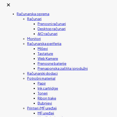
✕
Računarska oprema
Računari
Prenosni računari
Desktop računari
AIO računari
Monitori
Računarska periferija
Miševi
Tastature
Web Kamere
Prenosne baterije
Prenaponska zaštita i produžni
Računarski dodaci
Potrošni materijal
Papir
Ink cartridge
Toneri
Ribon trake
Bubnjevi
Printeri i MF uređaji
MF uređaji