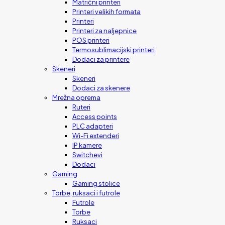
Matrični printeri
Printeri velikih formata
Printeri
Printeri za naljepnice
POS printeri
Termosublimacijski printeri
Dodaci za printere
Skeneri
Skeneri
Dodaci za skenere
Mrežna oprema
Ruteri
Access points
PLC adapteri
Wi-Fi extenderi
IP kamere
Switchevi
Dodaci
Gaming
Gaming stolice
Torbe, ruksaci i futrole
Futrole
Torbe
Ruksaci