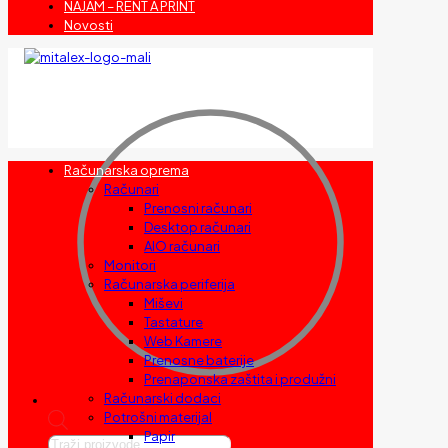
NAJAM – RENT A PRINT
Novosti
Računarska oprema
Računari
Prenosni računari
Desktop računari
AIO računari
Monitori
Računarska periferija
Miševi
Tastature
Web Kamere
Prenosne baterije
Prenaponska zaštita i produžni
Računarski dodaci
Potrošni materijal
Papir
Products