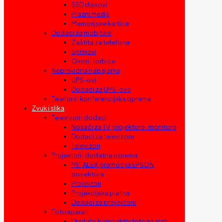
SSD diskovi
Prazni mediji
Memorijske kartice
Dodaci za mobitele
Zaštita za telefone
Sprejevi
Okviri i torbice
Neprekidna napajanja
UPS-ovi
Dodaci za UPS-ove
Telefoni i konferencijska oprema
Zvuk i slika
Televizori i dodaci
Nosači za TV, projektore i monitore
Dodaci za televizore
Televizori
Projektori i dodatna oprema
MIT ALEX promocija EPSON
projektora
Projektori
Projekcijska platna
Dodaci za projektore
Fotoaparati
Digitalni kompaktni fotoaparati