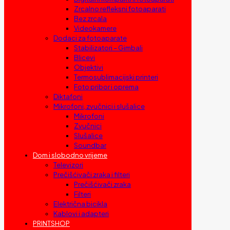
Zrcalno refleksni fotoaparati
Bez zrcala
Videokamere
Dodaci za fotoaparate
Stabilizatori – Gimbali
Blicevi
Objektivi
Termosublimacijski printeri
Foto pribor i oprema
Diktafoni
Mikrofoni, zvučnici i slušalice
Mikrofoni
Zvučnici
Slušalice
Soundbar
Dom i slobodno vrijeme
Televizori
Prečišćivači zraka i filteri
Prečišćivači zraka
Filteri
Električna bicikla
Kablovi i adapteri
PRINTSHOP