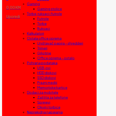
Gaming
0,00 KM
Gaming stolice
Torbe, ruksaci i futrole
Uporedi
Futrole
Torbe
Ruksaci
Kalkulatori
Ostala office oprema
Uništavač papira – shredderi
Trimeri
Giljotine
Office oprema – ostalo
Pohrana podataka
USB-ovi
HDD diskovi
SSD diskovi
Prazni mediji
Memorijske kartice
Dodaci za mobitele
Zaštita za telefone
Sprejevi
Okviri i torbice
Neprekidna napajanja