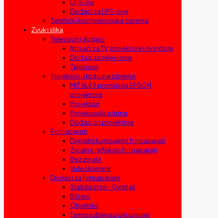
UPS-ovi
Dodaci za UPS-ove
Telefoni i konferencijska oprema
Zvuk i slika
Televizori i dodaci
Nosači za TV, projektore i monitore
Dodaci za televizore
Televizori
Projektori i dodatna oprema
MIT ALEX promocija EPSON
projektora
Projektori
Projekcijska platna
Dodaci za projektore
Fotoaparati
Digitalni kompaktni fotoaparati
Zrcalno refleksni fotoaparati
Bez zrcala
Videokamere
Dodaci za fotoaparate
Stabilizatori – Gimbali
Blicevi
Objektivi
Termosublimacijski printeri