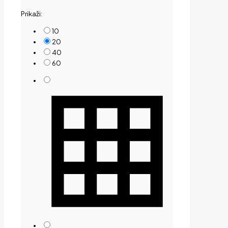
by
Prikaži:
price:
low
10
to
20
high
40
60