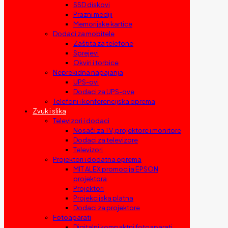
SSD diskovi
Prazni mediji
Memorijske kartice
Dodaci za mobitele
Zaštita za telefone
Sprejevi
Okviri i torbice
Neprekidna napajanja
UPS-ovi
Dodaci za UPS-ove
Telefoni i konferencijska oprema
Zvuk i slika
Televizori i dodaci
Nosači za TV, projektore i monitore
Dodaci za televizore
Televizori
Projektori i dodatna oprema
MIT ALEX promocija EPSON
projektora
Projektori
Projekcijska platna
Dodaci za projektore
Fotoaparati
Digitalni kompaktni fotoaparati