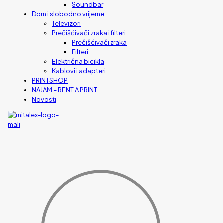
Soundbar
Dom i slobodno vrijeme
Televizori
Prečišćivači zraka i filteri
Prečišćivači zraka
Filteri
Električna bicikla
Kablovi i adapteri
PRINTSHOP
NAJAM – RENT A PRINT
Novosti