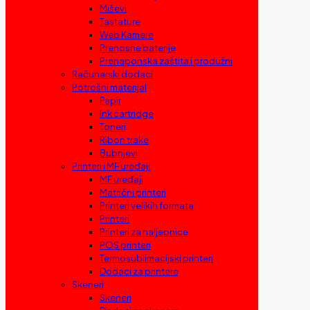
Miševi
Tastature
Web Kamere
Prenosne baterije
Prenaponska zaštita i produžni
Računarski dodaci
Potrošni materijal
Papir
Ink cartridge
Toneri
Ribon trake
Bubnjevi
Printeri i MF uređaji
MF uređaji
Matrični printeri
Printeri velikih formata
Printeri
Printeri za naljepnice
POS printeri
Termosublimacijski printeri
Dodaci za printere
Skeneri
Skeneri