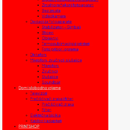
Zrcalno refleksni fotoaparati
Bez zrcala
Videokamere
Dodaci za fotoaparate
Stabilizatori – Gimbali
Blicevi
Objektivi
Termosublimacijski printeri
Foto pribor i oprema
Diktafoni
Mikrofoni, zvučnici i slušalice
Mikrofoni
Zvučnici
Slušalice
Soundbar
Dom i slobodno vrijeme
Televizori
Prečišćivači zraka i filteri
Prečišćivači zraka
Filteri
Električna bicikla
Kablovi i adapteri
PRINTSHOP