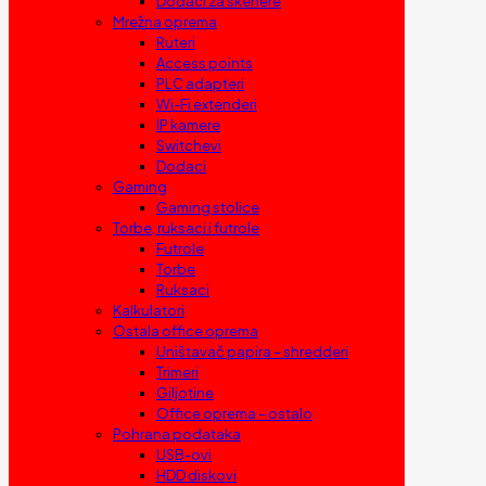
Dodaci za skenere
Mrežna oprema
Ruteri
Access points
PLC adapteri
Wi-Fi extenderi
IP kamere
Switchevi
Dodaci
Gaming
Gaming stolice
Torbe, ruksaci i futrole
Futrole
Torbe
Ruksaci
Kalkulatori
Ostala office oprema
Uništavač papira – shredderi
Trimeri
Giljotine
Office oprema – ostalo
Pohrana podataka
USB-ovi
HDD diskovi