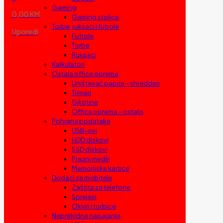
Gaming
0,00 KM
Gaming stolice
Torbe, ruksaci i futrole
Uporedi
Futrole
Torbe
Ruksaci
Kalkulatori
Ostala office oprema
Uništavač papira – shredderi
Trimeri
Giljotine
Office oprema – ostalo
Pohrana podataka
USB-ovi
HDD diskovi
SSD diskovi
Prazni mediji
Memorijske kartice
Dodaci za mobitele
Zaštita za telefone
Sprejevi
Okviri i torbice
Neprekidna napajanja