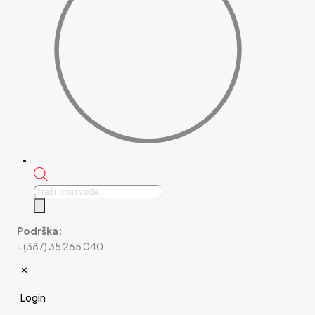
Products
search
Podrška:
+(387) 35 265 040
✕
Login