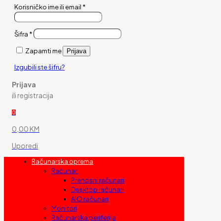
Korisničko ime ili email
*
Šifra
*
Zapamti me
Prijava
Izgubili ste šifru?
Prijava
ili registracija
0
0,00 KM
Uporedi
Računarska oprema
Računari
Prenosni računari
Desktop računari
AIO računari
Monitori
Računarska periferija