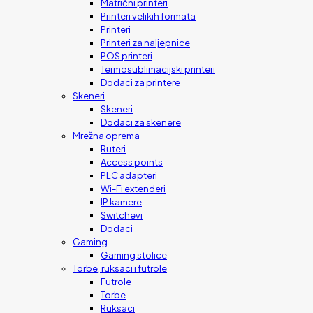
Matrični printeri
Printeri velikih formata
Printeri
Printeri za naljepnice
POS printeri
Termosublimacijski printeri
Dodaci za printere
Skeneri
Skeneri
Dodaci za skenere
Mrežna oprema
Ruteri
Access points
PLC adapteri
Wi-Fi extenderi
IP kamere
Switchevi
Dodaci
Gaming
Gaming stolice
Torbe, ruksaci i futrole
Futrole
Torbe
Ruksaci