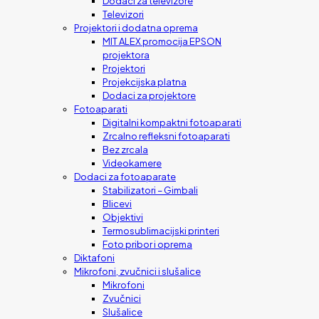
Dodaci za televizore
Televizori
Projektori i dodatna oprema
MIT ALEX promocija EPSON
projektora
Projektori
Projekcijska platna
Dodaci za projektore
Fotoaparati
Digitalni kompaktni fotoaparati
Zrcalno refleksni fotoaparati
Bez zrcala
Videokamere
Dodaci za fotoaparate
Stabilizatori – Gimbali
Blicevi
Objektivi
Termosublimacijski printeri
Foto pribor i oprema
Diktafoni
Mikrofoni, zvučnici i slušalice
Mikrofoni
Zvučnici
Slušalice