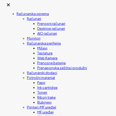
✕
Računarska oprema
Računari
Prenosni računari
Desktop računari
AIO računari
Monitori
Računarska periferija
Miševi
Tastature
Web Kamere
Prenosne baterije
Prenaponska zaštita i produžni
Računarski dodaci
Potrošni materijal
Papir
Ink cartridge
Toneri
Ribon trake
Bubnjevi
Printeri i MF uređaji
MF uređaji