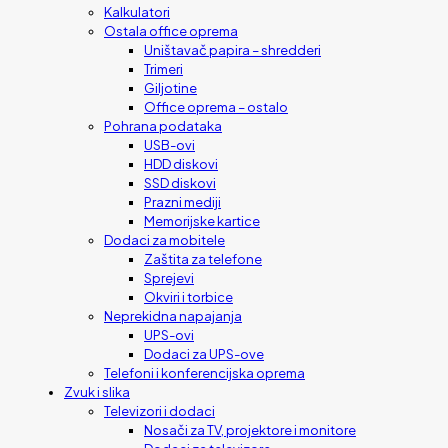
Kalkulatori
Ostala office oprema
Uništavač papira – shredderi
Trimeri
Giljotine
Office oprema – ostalo
Pohrana podataka
USB-ovi
HDD diskovi
SSD diskovi
Prazni mediji
Memorijske kartice
Dodaci za mobitele
Zaštita za telefone
Sprejevi
Okviri i torbice
Neprekidna napajanja
UPS-ovi
Dodaci za UPS-ove
Telefoni i konferencijska oprema
Zvuk i slika
Televizori i dodaci
Nosači za TV, projektore i monitore