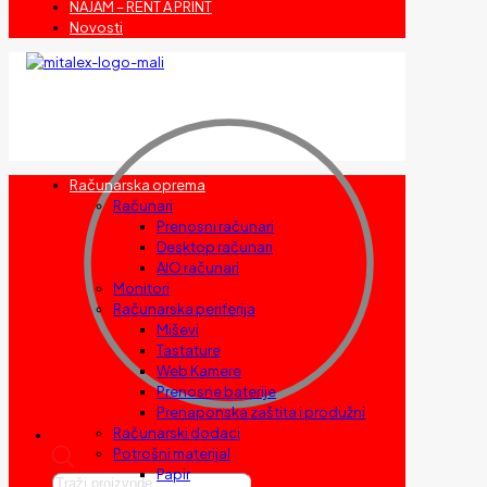
NAJAM – RENT A PRINT
Novosti
Računarska oprema
Računari
Prenosni računari
Desktop računari
AIO računari
Monitori
Računarska periferija
Miševi
Tastature
Web Kamere
Prenosne baterije
Prenaponska zaštita i produžni
Računarski dodaci
Potrošni materijal
Papir
Products