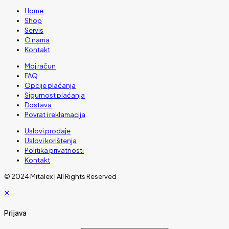
Home
Shop
Servis
O nama
Kontakt
Moj račun
FAQ
Opcije plaćanja
Sigurnost plaćanja
Dostava
Povrat i reklamacija
Uslovi prodaje
Uslovi korištenja
Politika privatnosti
Kontakt
© 2024 Mitalex | All Rights Reserved
✕
Prijava