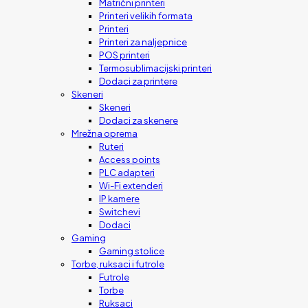
Matrični printeri
Printeri velikih formata
Printeri
Printeri za naljepnice
POS printeri
Termosublimacijski printeri
Dodaci za printere
Skeneri
Skeneri
Dodaci za skenere
Mrežna oprema
Ruteri
Access points
PLC adapteri
Wi-Fi extenderi
IP kamere
Switchevi
Dodaci
Gaming
Gaming stolice
Torbe, ruksaci i futrole
Futrole
Torbe
Ruksaci