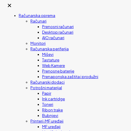
✕
Računarska oprema
Računari
Prenosni računari
Desktop računari
AIO računari
Monitori
Računarska periferija
Miševi
Tastature
Web Kamere
Prenosne baterije
Prenaponska zaštita i produžni
Računarski dodaci
Potrošni materijal
Papir
Ink cartridge
Toneri
Ribon trake
Bubnjevi
Printeri i MF uređaji
MF uređaji