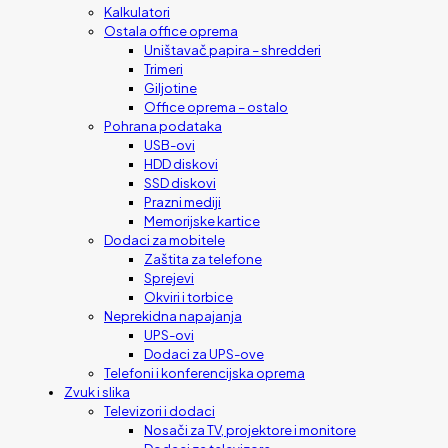
Kalkulatori
Ostala office oprema
Uništavač papira – shredderi
Trimeri
Giljotine
Office oprema – ostalo
Pohrana podataka
USB-ovi
HDD diskovi
SSD diskovi
Prazni mediji
Memorijske kartice
Dodaci za mobitele
Zaštita za telefone
Sprejevi
Okviri i torbice
Neprekidna napajanja
UPS-ovi
Dodaci za UPS-ove
Telefoni i konferencijska oprema
Zvuk i slika
Televizori i dodaci
Nosači za TV, projektore i monitore