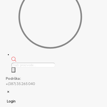
Products
search
Podrška:
+(387) 35 265 040
✕
Login