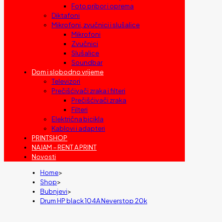
Foto pribor i oprema
Diktafoni
Mikrofoni, zvučnici i slušalice
Mikrofoni
Zvučnici
Slušalice
Soundbar
Dom i slobodno vrijeme
Televizori
Prečišćivači zraka i filteri
Prečišćivači zraka
Filteri
Električna bicikla
Kablovi i adapteri
PRINTSHOP
NAJAM – RENT A PRINT
Novosti
Home
>
Shop
>
Bubnjevi
>
Drum HP black 104A Neverstop 20k