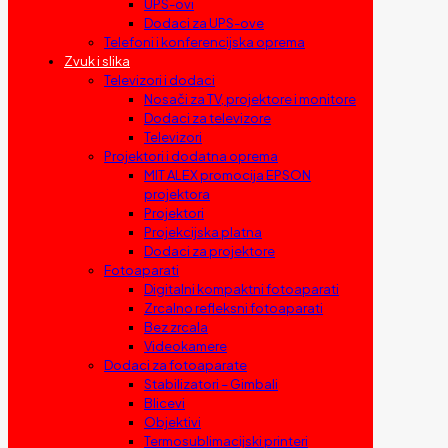
UPS-ovi
Dodaci za UPS-ove
Telefoni i konferencijska oprema
Zvuk i slika
Televizori i dodaci
Nosači za TV, projektore i monitore
Dodaci za televizore
Televizori
Projektori i dodatna oprema
MIT ALEX promocija EPSON
projektora
Projektori
Projekcijska platna
Dodaci za projektore
Fotoaparati
Digitalni kompaktni fotoaparati
Zrcalno refleksni fotoaparati
Bez zrcala
Videokamere
Dodaci za fotoaparate
Stabilizatori – Gimbali
Blicevi
Objektivi
Termosublimacijski printeri