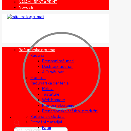
NAJAM – RENT A PRINT
Novosti
Računarska oprema
Računari
Prenosni računari
Desktop računari
AIO računari
Monitori
Računarska periferija
Miševi
Tastature
Web Kamere
Prenosne baterije
Prenaponska zaštita i produžni
Računarski dodaci
Potrošni materijal
Papir
Products