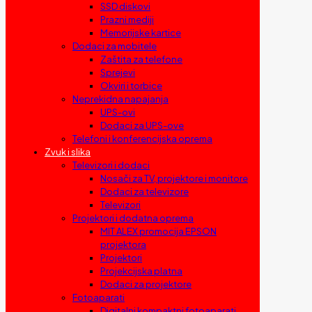
SSD diskovi
Prazni mediji
Memorijske kartice
Dodaci za mobitele
Zaštita za telefone
Sprejevi
Okviri i torbice
Neprekidna napajanja
UPS-ovi
Dodaci za UPS-ove
Telefoni i konferencijska oprema
Zvuk i slika
Televizori i dodaci
Nosači za TV, projektore i monitore
Dodaci za televizore
Televizori
Projektori i dodatna oprema
MIT ALEX promocija EPSON
projektora
Projektori
Projekcijska platna
Dodaci za projektore
Fotoaparati
Digitalni kompaktni fotoaparati