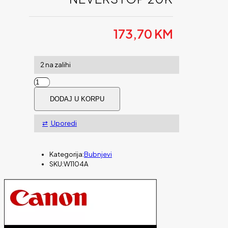
173,70
KM
2 na zalihi
Drum
HP
DODAJ U KORPU
black
104A
Neverstop
Uporedi
20k
količina
Kategorija:
Bubnjevi
SKU:
W1104A