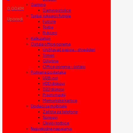
Gaming
0,00 KM
Gaming stolice
Torbe, ruksaci i futrole
Uporedi
Futrole
Torbe
Ruksaci
Kalkulatori
Ostala office oprema
Uništavač papira – shredderi
Trimeri
Giljotine
Office oprema – ostalo
Pohrana podataka
USB-ovi
HDD diskovi
SSD diskovi
Prazni mediji
Memorijske kartice
Dodaci za mobitele
Zaštita za telefone
Sprejevi
Okviri i torbice
Neprekidna napajanja