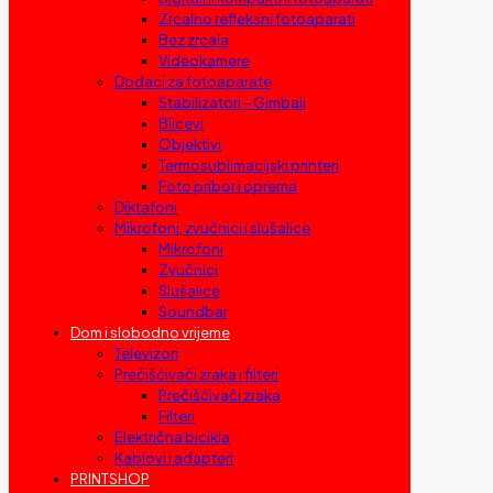
Zrcalno refleksni fotoaparati
Bez zrcala
Videokamere
Dodaci za fotoaparate
Stabilizatori – Gimbali
Blicevi
Objektivi
Termosublimacijski printeri
Foto pribor i oprema
Diktafoni
Mikrofoni, zvučnici i slušalice
Mikrofoni
Zvučnici
Slušalice
Soundbar
Dom i slobodno vrijeme
Televizori
Prečišćivači zraka i filteri
Prečišćivači zraka
Filteri
Električna bicikla
Kablovi i adapteri
PRINTSHOP