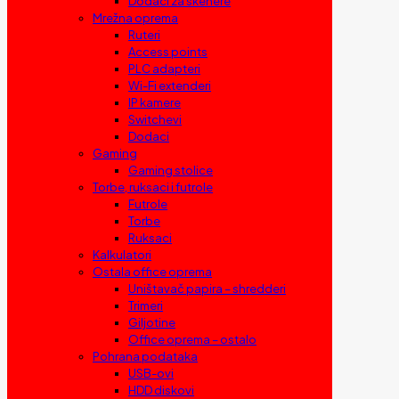
Dodaci za skenere
Mrežna oprema
Ruteri
Access points
PLC adapteri
Wi-Fi extenderi
IP kamere
Switchevi
Dodaci
Gaming
Gaming stolice
Torbe, ruksaci i futrole
Futrole
Torbe
Ruksaci
Kalkulatori
Ostala office oprema
Uništavač papira – shredderi
Trimeri
Giljotine
Office oprema – ostalo
Pohrana podataka
USB-ovi
HDD diskovi