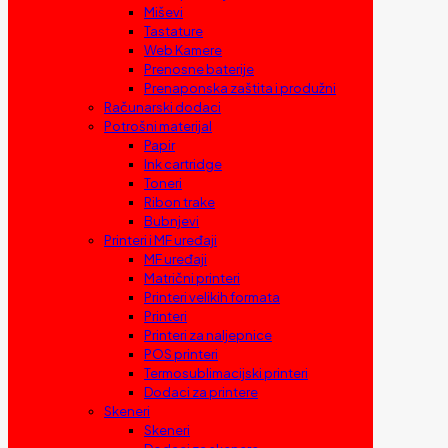
Miševi
Tastature
Web Kamere
Prenosne baterije
Prenaponska zaštita i produžni
Računarski dodaci
Potrošni materijal
Papir
Ink cartridge
Toneri
Ribon trake
Bubnjevi
Printeri i MF uređaji
MF uređaji
Matrični printeri
Printeri velikih formata
Printeri
Printeri za naljepnice
POS printeri
Termosublimacijski printeri
Dodaci za printere
Skeneri
Skeneri