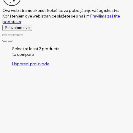
Ova web stranica koristi kolačiće za poboljšanje vašeg iskustva.
Korištenjem ove web stranice slažete se s našim
Pravilima zaštite
podataka
.
Prihvatam sve
Select at least 2 products
to compare
Usporedi proizvode