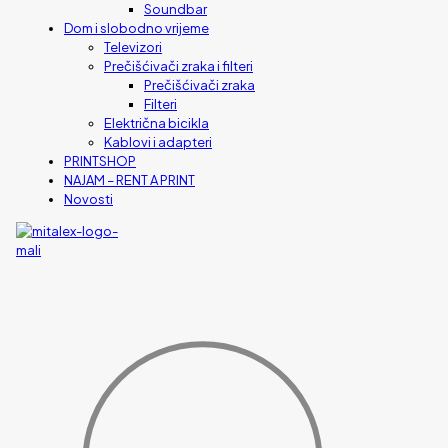
Soundbar
Dom i slobodno vrijeme
Televizori
Prečišćivači zraka i filteri
Prečišćivači zraka
Filteri
Električna bicikla
Kablovi i adapteri
PRINTSHOP
NAJAM – RENT A PRINT
Novosti