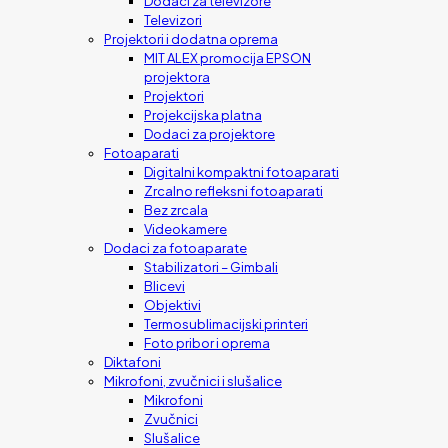
Dodaci za televizore
Televizori
Projektori i dodatna oprema
MIT ALEX promocija EPSON
projektora
Projektori
Projekcijska platna
Dodaci za projektore
Fotoaparati
Digitalni kompaktni fotoaparati
Zrcalno refleksni fotoaparati
Bez zrcala
Videokamere
Dodaci za fotoaparate
Stabilizatori – Gimbali
Blicevi
Objektivi
Termosublimacijski printeri
Foto pribor i oprema
Diktafoni
Mikrofoni, zvučnici i slušalice
Mikrofoni
Zvučnici
Slušalice