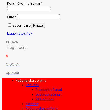
Korisničko ime ili email
*
Šifra
*
Zapamti me
Prijava
Izgubili ste šifru?
Prijava
ili registracija
0
0,00 KM
Uporedi
Računarska oprema
Računari
Prenosni računari
Desktop računari
AIO računari
Monitori
Računarska periferija