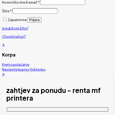
Korisničko ime ili email
*
Šifra
*
Zapamti me
Prijava
Izgubili ste šifru?
Otvoriti račun?
✕
Korpa
Kreni na plaćanje
Nastavite kupnju
Vidi korpu
✕
zahtjev za ponudu - renta mf
printera