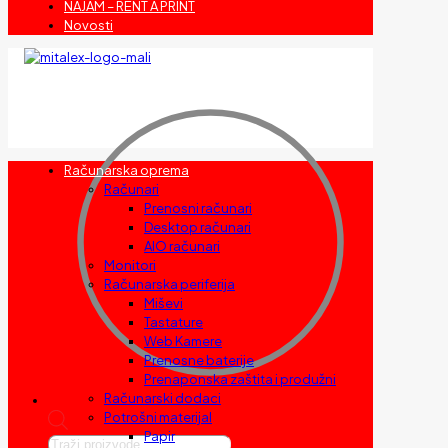
NAJAM – RENT A PRINT
Novosti
Računarska oprema
Računari
Prenosni računari
Desktop računari
AIO računari
Monitori
Računarska periferija
Miševi
Tastature
Web Kamere
Prenosne baterije
Prenaponska zaštita i produžni
Računarski dodaci
Potrošni materijal
Papir
Products