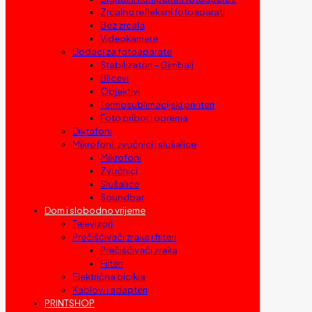
Zrcalno refleksni fotoaparati
Bez zrcala
Videokamere
Dodaci za fotoaparate
Stabilizatori – Gimbali
Blicevi
Objektivi
Termosublimacijski printeri
Foto pribor i oprema
Diktafoni
Mikrofoni, zvučnici i slušalice
Mikrofoni
Zvučnici
Slušalice
Soundbar
Dom i slobodno vrijeme
Televizori
Prečišćivači zraka i filteri
Prečišćivači zraka
Filteri
Električna bicikla
Kablovi i adapteri
PRINTSHOP