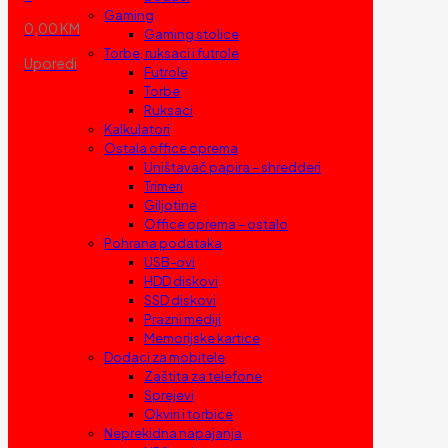
Gaming
0,00 KM
Gaming stolice
Torbe, ruksaci i futrole
Uporedi
Futrole
Torbe
Ruksaci
Kalkulatori
Ostala office oprema
Uništavač papira – shredderi
Trimeri
Giljotine
Office oprema – ostalo
Pohrana podataka
USB-ovi
HDD diskovi
SSD diskovi
Prazni mediji
Memorijske kartice
Dodaci za mobitele
Zaštita za telefone
Sprejevi
Okviri i torbice
Neprekidna napajanja