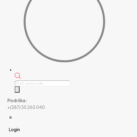
Products
search
Podrška:
+(387) 35 265 040
✕
Login