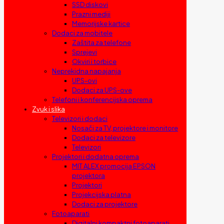
SSD diskovi
Prazni mediji
Memorijske kartice
Dodaci za mobitele
Zaštita za telefone
Sprejevi
Okviri i torbice
Neprekidna napajanja
UPS-ovi
Dodaci za UPS-ove
Telefoni i konferencijska oprema
Zvuk i slika
Televizori i dodaci
Nosači za TV, projektore i monitore
Dodaci za televizore
Televizori
Projektori i dodatna oprema
MIT ALEX promocija EPSON
projektora
Projektori
Projekcijska platna
Dodaci za projektore
Fotoaparati
Digitalni kompaktni fotoaparati