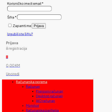
Korisničko ime ili email
*
Šifra
*
Zapamti me
Prijava
Izgubili ste šifru?
Prijava
ili registracija
0
0,00 KM
Uporedi
Računarska oprema
Računari
Prenosni računari
Desktop računari
AIO računari
Monitori
Računarska periferija