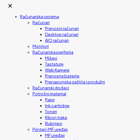
✕
Računarska oprema
Računari
Prenosni računari
Desktop računari
AIO računari
Monitori
Računarska periferija
Miševi
Tastature
Web Kamere
Prenosne baterije
Prenaponska zaštita i produžni
Računarski dodaci
Potrošni materijal
Papir
Ink cartridge
Toneri
Ribon trake
Bubnjevi
Printeri i MF uređaji
MF uređaji