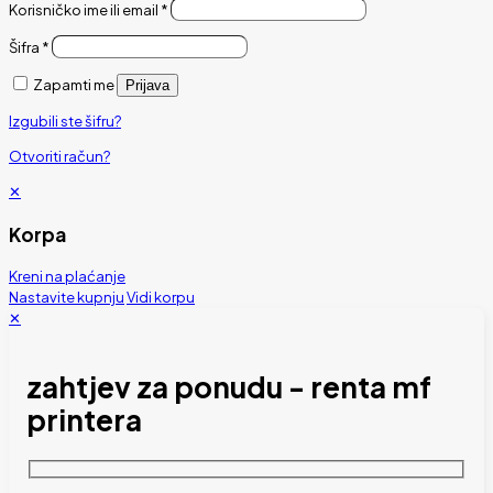
Korisničko ime ili email
*
Šifra
*
Zapamti me
Prijava
Izgubili ste šifru?
Otvoriti račun?
✕
Korpa
Kreni na plaćanje
Nastavite kupnju
Vidi korpu
✕
zahtjev za ponudu - renta mf
printera