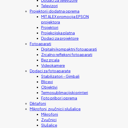
Dodaci za televizore
Televizori
Projektori i dodatna oprema
MIT ALEX promocija EPSON
projektora
Projektori
Projekcijska platna
Dodaci za projektore
Fotoaparati
Digitalni kompaktni fotoaparati
Zrcalno refleksni fotoaparati
Bez zrcala
Videokamere
Dodaci za fotoaparate
Stabilizatori – Gimbali
Blicevi
Objektivi
Termosublimacijski printeri
Foto pribor i oprema
Diktafoni
Mikrofoni, zvučnici i slušalice
Mikrofoni
Zvučnici
Slušalice