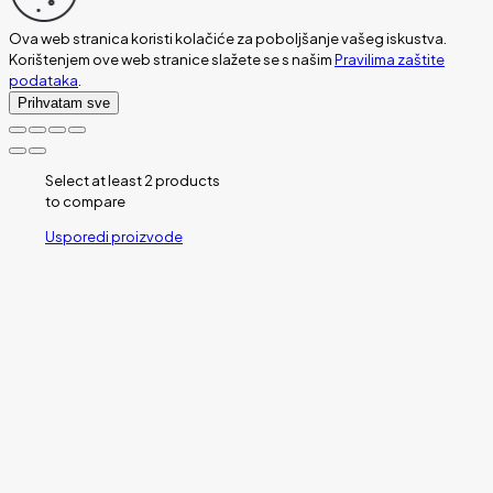
Ova web stranica koristi kolačiće za poboljšanje vašeg iskustva.
Korištenjem ove web stranice slažete se s našim
Pravilima zaštite
podataka
.
Prihvatam sve
Select at least 2 products
to compare
Usporedi proizvode