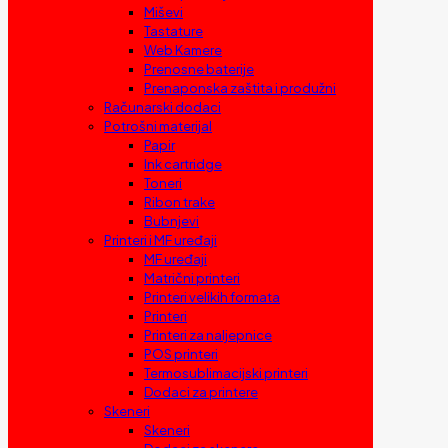
Miševi
Tastature
Web Kamere
Prenosne baterije
Prenaponska zaštita i produžni
Računarski dodaci
Potrošni materijal
Papir
Ink cartridge
Toneri
Ribon trake
Bubnjevi
Printeri i MF uređaji
MF uređaji
Matrični printeri
Printeri velikih formata
Printeri
Printeri za naljepnice
POS printeri
Termosublimacijski printeri
Dodaci za printere
Skeneri
Skeneri