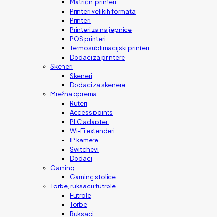
Matrični printeri
Printeri velikih formata
Printeri
Printeri za naljepnice
POS printeri
Termosublimacijski printeri
Dodaci za printere
Skeneri
Skeneri
Dodaci za skenere
Mrežna oprema
Ruteri
Access points
PLC adapteri
Wi-Fi extenderi
IP kamere
Switchevi
Dodaci
Gaming
Gaming stolice
Torbe, ruksaci i futrole
Futrole
Torbe
Ruksaci