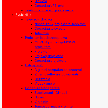
UPS-ovi
Dodaci za UPS-ove
Telefoni i konferencijska oprema
Zvuk i slika
Televizori i dodaci
Nosači za TV, projektore i monitore
Dodaci za televizore
Televizori
Projektori i dodatna oprema
MIT ALEX promocija EPSON
projektora
Projektori
Projekcijska platna
Dodaci za projektore
Fotoaparati
Digitalni kompaktni fotoaparati
Zrcalno refleksni fotoaparati
Bez zrcala
Videokamere
Dodaci za fotoaparate
Stabilizatori – Gimbali
Blicevi
Objektivi
Termosublimacijski printeri