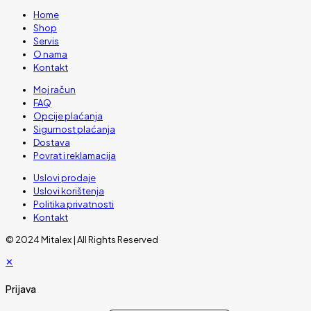
Home
Shop
Servis
O nama
Kontakt
Moj račun
FAQ
Opcije plaćanja
Sigurnost plaćanja
Dostava
Povrat i reklamacija
Uslovi prodaje
Uslovi korištenja
Politika privatnosti
Kontakt
© 2024 Mitalex | All Rights Reserved
✕
Prijava