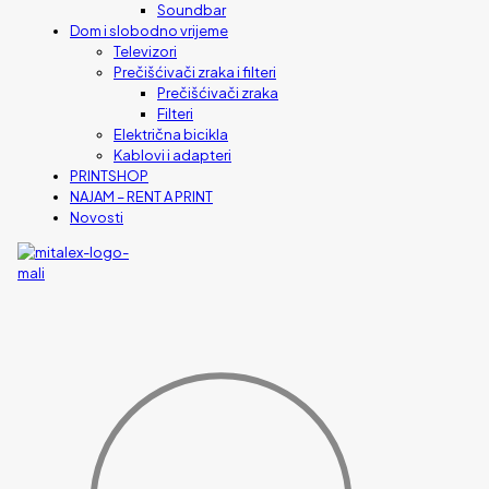
Soundbar
Dom i slobodno vrijeme
Televizori
Prečišćivači zraka i filteri
Prečišćivači zraka
Filteri
Električna bicikla
Kablovi i adapteri
PRINTSHOP
NAJAM – RENT A PRINT
Novosti