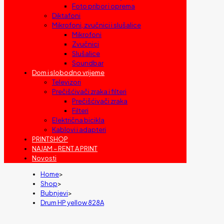
Foto pribor i oprema
Diktafoni
Mikrofoni, zvučnici i slušalice
Mikrofoni
Zvučnici
Slušalice
Soundbar
Dom i slobodno vrijeme
Televizori
Prečišćivači zraka i filteri
Prečišćivači zraka
Filteri
Električna bicikla
Kablovi i adapteri
PRINTSHOP
NAJAM – RENT A PRINT
Novosti
Home
>
Shop
>
Bubnjevi
>
Drum HP yellow 828A