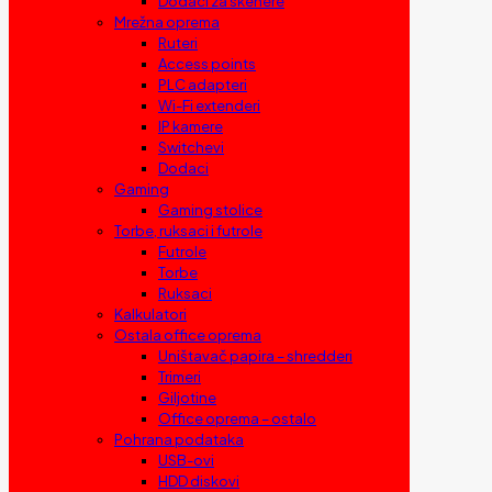
Dodaci za skenere
Mrežna oprema
Ruteri
Access points
PLC adapteri
Wi-Fi extenderi
IP kamere
Switchevi
Dodaci
Gaming
Gaming stolice
Torbe, ruksaci i futrole
Futrole
Torbe
Ruksaci
Kalkulatori
Ostala office oprema
Uništavač papira – shredderi
Trimeri
Giljotine
Office oprema – ostalo
Pohrana podataka
USB-ovi
HDD diskovi