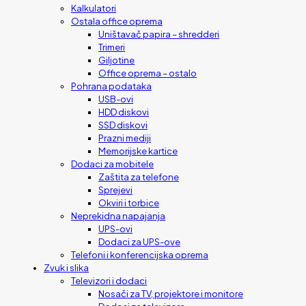
Kalkulatori
Ostala office oprema
Uništavač papira – shredderi
Trimeri
Giljotine
Office oprema – ostalo
Pohrana podataka
USB-ovi
HDD diskovi
SSD diskovi
Prazni mediji
Memorijske kartice
Dodaci za mobitele
Zaštita za telefone
Sprejevi
Okviri i torbice
Neprekidna napajanja
UPS-ovi
Dodaci za UPS-ove
Telefoni i konferencijska oprema
Zvuk i slika
Televizori i dodaci
Nosači za TV, projektore i monitore