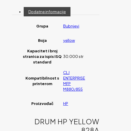
Dodatne informacije
Grupa
Bubnjevi
Boja
yellow
Kapacitet i broj
stranica za ispis ISQ
30.000 str
standard
CLJ
Kompatibilnost s
ENTERPRISE
printerom
MFP
M880/855
Proizvođač
HP
DRUM HP YELLOW
828A