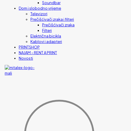
Soundbar
Dom i slobodno vrijeme
Televizori
Prečišćivači zraka i filteri
Prečišćivači zraka
Filteri
Električna bicikla
Kablovi i adapteri
PRINTSHOP
NAJAM – RENT A PRINT
Novosti