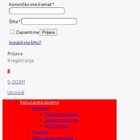
Korisničko ime ili email
*
Šifra
*
Zapamti me
Prijava
Izgubili ste šifru?
Prijava
ili registracija
0
0,00 KM
Uporedi
Računarska oprema
Računari
Prenosni računari
Desktop računari
AIO računari
Monitori
Računarska periferija