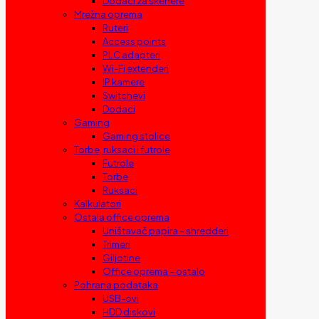
Dodaci za skenere
Mrežna oprema
Ruteri
Access points
PLC adapteri
Wi-Fi extenderi
IP kamere
Switchevi
Dodaci
Gaming
Gaming stolice
Torbe, ruksaci i futrole
Futrole
Torbe
Ruksaci
Kalkulatori
Ostala office oprema
Uništavač papira – shredderi
Trimeri
Giljotine
Office oprema – ostalo
Pohrana podataka
USB-ovi
HDD diskovi