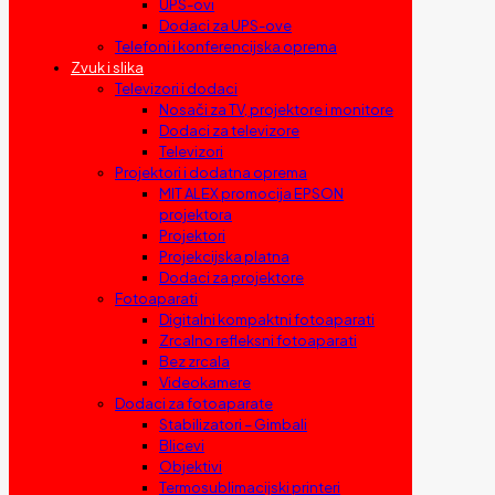
UPS-ovi
Dodaci za UPS-ove
Telefoni i konferencijska oprema
Zvuk i slika
Televizori i dodaci
Nosači za TV, projektore i monitore
Dodaci za televizore
Televizori
Projektori i dodatna oprema
MIT ALEX promocija EPSON
projektora
Projektori
Projekcijska platna
Dodaci za projektore
Fotoaparati
Digitalni kompaktni fotoaparati
Zrcalno refleksni fotoaparati
Bez zrcala
Videokamere
Dodaci za fotoaparate
Stabilizatori – Gimbali
Blicevi
Objektivi
Termosublimacijski printeri