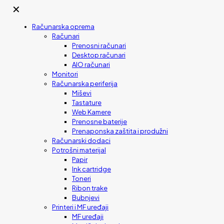
✕
Računarska oprema
Računari
Prenosni računari
Desktop računari
AIO računari
Monitori
Računarska periferija
Miševi
Tastature
Web Kamere
Prenosne baterije
Prenaponska zaštita i produžni
Računarski dodaci
Potrošni materijal
Papir
Ink cartridge
Toneri
Ribon trake
Bubnjevi
Printeri i MF uređaji
MF uređaji