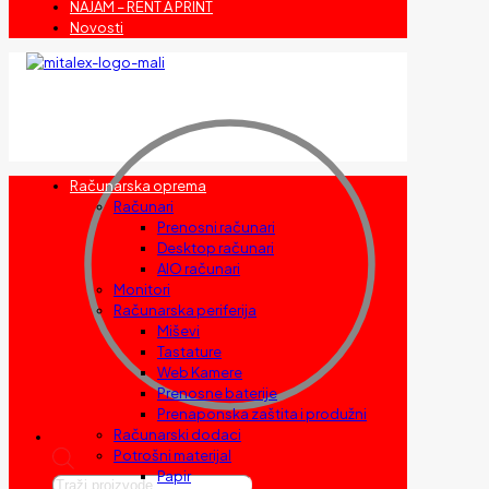
NAJAM – RENT A PRINT
Novosti
Računarska oprema
Računari
Prenosni računari
Desktop računari
AIO računari
Monitori
Računarska periferija
Miševi
Tastature
Web Kamere
Prenosne baterije
Prenaponska zaštita i produžni
Računarski dodaci
Potrošni materijal
Papir
Products