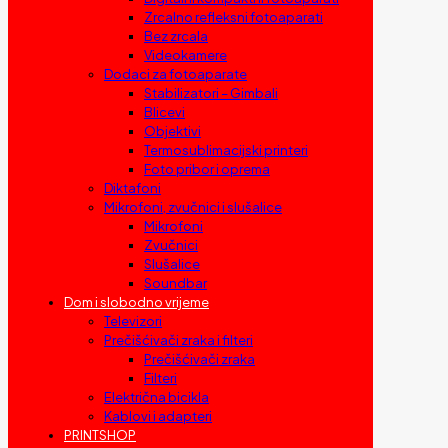
Zrcalno refleksni fotoaparati
Bez zrcala
Videokamere
Dodaci za fotoaparate
Stabilizatori – Gimbali
Blicevi
Objektivi
Termosublimacijski printeri
Foto pribor i oprema
Diktafoni
Mikrofoni, zvučnici i slušalice
Mikrofoni
Zvučnici
Slušalice
Soundbar
Dom i slobodno vrijeme
Televizori
Prečišćivači zraka i filteri
Prečišćivači zraka
Filteri
Električna bicikla
Kablovi i adapteri
PRINTSHOP