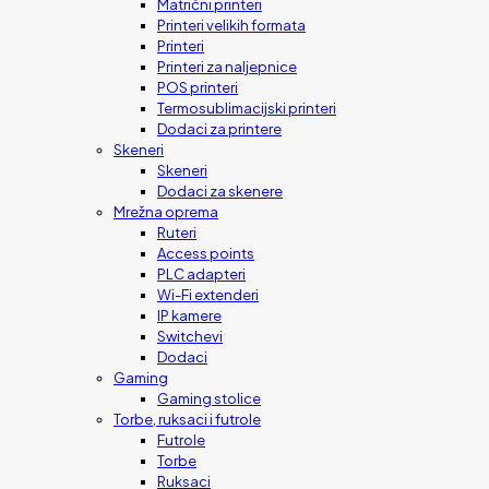
Matrični printeri
Printeri velikih formata
Printeri
Printeri za naljepnice
POS printeri
Termosublimacijski printeri
Dodaci za printere
Skeneri
Skeneri
Dodaci za skenere
Mrežna oprema
Ruteri
Access points
PLC adapteri
Wi-Fi extenderi
IP kamere
Switchevi
Dodaci
Gaming
Gaming stolice
Torbe, ruksaci i futrole
Futrole
Torbe
Ruksaci