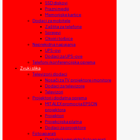
SSD diskovi
Prazni mediji
Memorijske kartice
Dodaci za mobitele
Zaštita za telefone
Sprejevi
Okviri i torbice
Neprekidna napajanja
UPS-ovi
Dodaci za UPS-ove
Telefoni i konferencijska oprema
Zvuk i slika
Televizori i dodaci
Nosači za TV, projektore i monitore
Dodaci za televizore
Televizori
Projektori i dodatna oprema
MIT ALEX promocija EPSON
projektora
Projektori
Projekcijska platna
Dodaci za projektore
Fotoaparati
Digitalni kompaktni fotoaparati