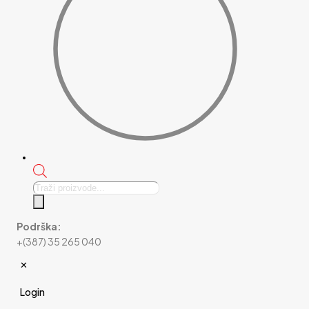
Products
search
Podrška:
+(387) 35 265 040
✕
Login