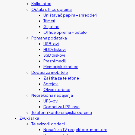
Kalkulatori
Ostala office oprema
Uništavač papira – shredderi
Trimeri
Giljotine
Office oprema – ostalo
Pohrana podataka
USB-ovi
HDD diskovi
SSD diskovi
Prazni mediji
Memorijske kartice
Dodaci za mobitele
Zaštita za telefone
Sprejevi
Okviri i torbice
Neprekidna napajanja
UPS-ovi
Dodaci za UPS-ove
Telefoni i konferencijska oprema
Zvuk i slika
Televizori i dodaci
Nosači za TV, projektore i monitore