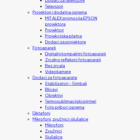
Dodaci za televizore
Televizori
Projektori i dodatna oprema
MIT ALEX promocija EPSON
projektora
Projektori
Projekcijska platna
Dodaci za projektore
Fotoaparati
Digitalni kompaktni fotoaparati
Zrcalno refleksni fotoaparati
Bez zrcala
Videokamere
Dodaci za fotoaparate
Stabilizatori – Gimbali
Blicevi
Objektivi
Termosublimacijski printeri
Foto pribor i oprema
Diktafoni
Mikrofoni, zvučnici i slušalice
Mikrofoni
Zvučnici
Slušalice