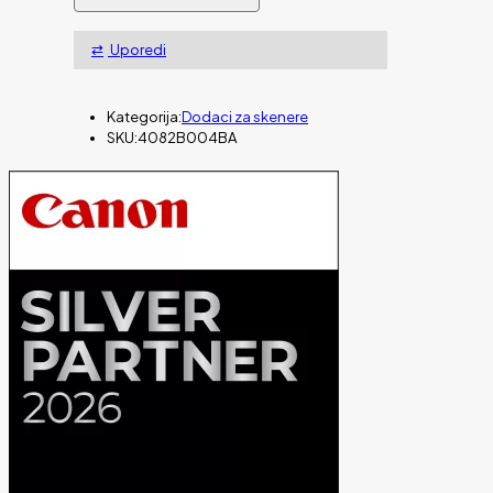
Kit
CANON
Uporedi
DR4010/6010
količina
Kategorija:
Dodaci za skenere
SKU:
4082B004BA