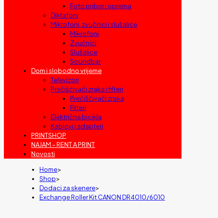
Foto pribor i oprema
Diktafoni
Mikrofoni, zvučnici i slušalice
Mikrofoni
Zvučnici
Slušalice
Soundbar
Dom i slobodno vrijeme
Televizori
Prečišćivači zraka i filteri
Prečišćivači zraka
Filteri
Električna bicikla
Kablovi i adapteri
PRINTSHOP
NAJAM – RENT A PRINT
Novosti
Home
>
Shop
>
Dodaci za skenere
>
Exchange Roller Kit CANON DR4010/6010