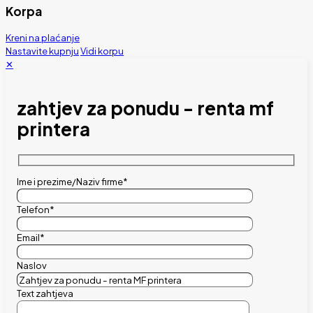
Korpa
Kreni na plaćanje
Nastavite kupnju
Vidi korpu
✕
zahtjev za ponudu - renta mf
printera
Ime i prezime/Naziv firme*
Telefon*
Email*
Naslov
Text zahtjeva