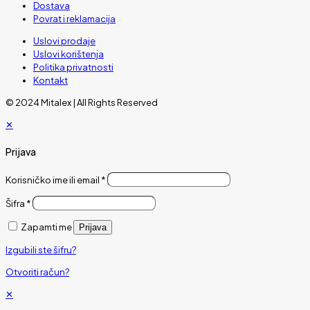
Dostava
Povrat i reklamacija
Uslovi prodaje
Uslovi korištenja
Politika privatnosti
Kontakt
© 2024 Mitalex | All Rights Reserved
✕
Prijava
Korisničko ime ili email
*
Šifra
*
Zapamti me
Prijava
Izgubili ste šifru?
Otvoriti račun?
✕