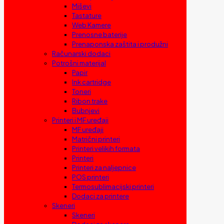
Miševi
Tastature
Web Kamere
Prenosne baterije
Prenaponska zaštita i produžni
Računarski dodaci
Potrošni materijal
Papir
Ink cartridge
Toneri
Ribon trake
Bubnjevi
Printeri i MF uređaji
MF uređaji
Matrični printeri
Printeri velikih formata
Printeri
Printeri za naljepnice
POS printeri
Termosublimacijski printeri
Dodaci za printere
Skeneri
Skeneri