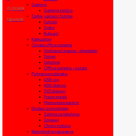
Gaming
0,00 KM
Gaming stolice
Torbe, ruksaci i futrole
Uporedi
Futrole
Torbe
Ruksaci
Kalkulatori
Ostala office oprema
Uništavač papira – shredderi
Trimeri
Giljotine
Office oprema – ostalo
Pohrana podataka
USB-ovi
HDD diskovi
SSD diskovi
Prazni mediji
Memorijske kartice
Dodaci za mobitele
Zaštita za telefone
Sprejevi
Okviri i torbice
Neprekidna napajanja