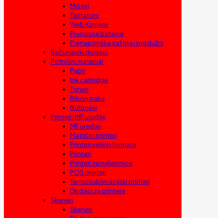
Miševi
Tastature
Web Kamere
Prenosne baterije
Prenaponska zaštita i produžni
Računarski dodaci
Potrošni materijal
Papir
Ink cartridge
Toneri
Ribon trake
Bubnjevi
Printeri i MF uređaji
MF uređaji
Matrični printeri
Printeri velikih formata
Printeri
Printeri za naljepnice
POS printeri
Termosublimacijski printeri
Dodaci za printere
Skeneri
Skeneri