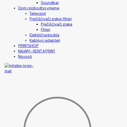
Soundbar
Dom i slobodno vrijeme
Televizori
Prečišćivači zraka i filteri
Prečišćivači zraka
Filteri
Električna bicikla
Kablovi i adapteri
PRINTSHOP
NAJAM – RENT A PRINT
Novosti