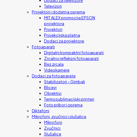
Dodaci za televizore
Televizori
Projektori i dodatna oprema
MIT ALEX promocija EPSON
projektora
Projektori
Projekcijska platna
Dodaci za projektore
Fotoaparati
Digitalni kompaktni fotoaparati
Zrcalno refleksni fotoaparati
Bez zrcala
Videokamere
Dodaci za fotoaparate
Stabilizatori – Gimbali
Blicevi
Objektivi
Termosublimacijski printeri
Foto pribor i oprema
Diktafoni
Mikrofoni, zvučnici i slušalice
Mikrofoni
Zvučnici
Slušalice