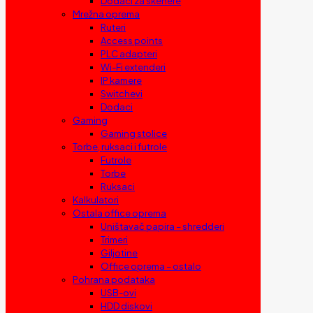
Dodaci za skenere
Mrežna oprema
Ruteri
Access points
PLC adapteri
Wi-Fi extenderi
IP kamere
Switchevi
Dodaci
Gaming
Gaming stolice
Torbe, ruksaci i futrole
Futrole
Torbe
Ruksaci
Kalkulatori
Ostala office oprema
Uništavač papira – shredderi
Trimeri
Giljotine
Office oprema – ostalo
Pohrana podataka
USB-ovi
HDD diskovi