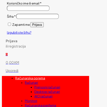
Korisničko ime ili email
*
Šifra
*
Zapamti me
Prijava
Izgubili ste šifru?
Prijava
ili registracija
0
0,00 KM
Uporedi
Računarska oprema
Računari
Prenosni računari
Desktop računari
AIO računari
Monitori
Računarska periferija