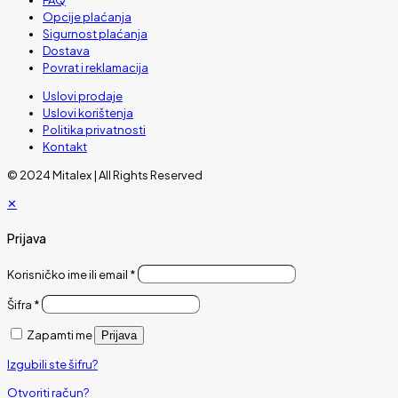
Opcije plaćanja
Sigurnost plaćanja
Dostava
Povrat i reklamacija
Uslovi prodaje
Uslovi korištenja
Politika privatnosti
Kontakt
© 2024 Mitalex | All Rights Reserved
✕
Prijava
Korisničko ime ili email
*
Šifra
*
Zapamti me
Prijava
Izgubili ste šifru?
Otvoriti račun?