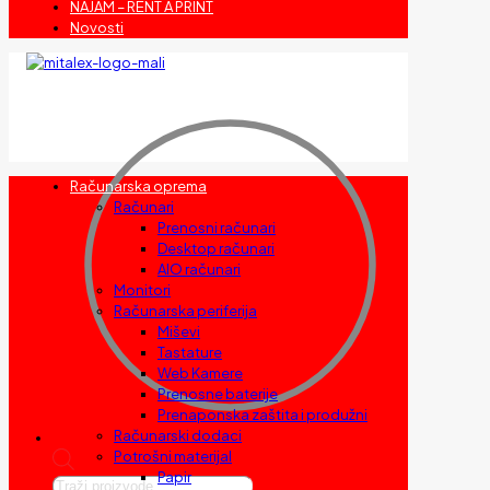
NAJAM – RENT A PRINT
Novosti
Računarska oprema
Računari
Prenosni računari
Desktop računari
AIO računari
Monitori
Računarska periferija
Miševi
Tastature
Web Kamere
Prenosne baterije
Prenaponska zaštita i produžni
Računarski dodaci
Potrošni materijal
Papir
Products