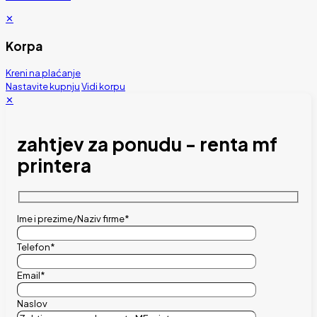
✕
Korpa
Kreni na plaćanje
Nastavite kupnju
Vidi korpu
✕
zahtjev za ponudu - renta mf
printera
Ime i prezime/Naziv firme*
Telefon*
Email*
Naslov