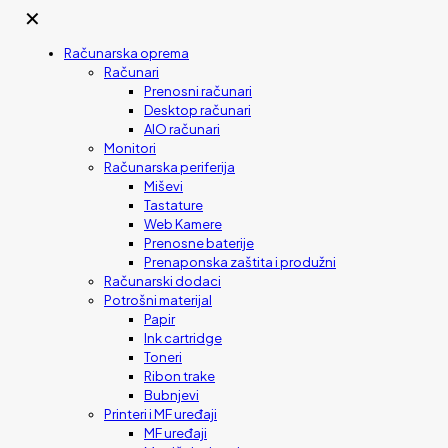
✕
Računarska oprema
Računari
Prenosni računari
Desktop računari
AIO računari
Monitori
Računarska periferija
Miševi
Tastature
Web Kamere
Prenosne baterije
Prenaponska zaštita i produžni
Računarski dodaci
Potrošni materijal
Papir
Ink cartridge
Toneri
Ribon trake
Bubnjevi
Printeri i MF uređaji
MF uređaji