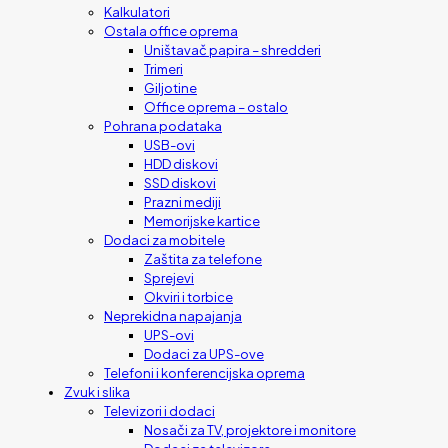
Kalkulatori
Ostala office oprema
Uništavač papira – shredderi
Trimeri
Giljotine
Office oprema – ostalo
Pohrana podataka
USB-ovi
HDD diskovi
SSD diskovi
Prazni mediji
Memorijske kartice
Dodaci za mobitele
Zaštita za telefone
Sprejevi
Okviri i torbice
Neprekidna napajanja
UPS-ovi
Dodaci za UPS-ove
Telefoni i konferencijska oprema
Zvuk i slika
Televizori i dodaci
Nosači za TV, projektore i monitore