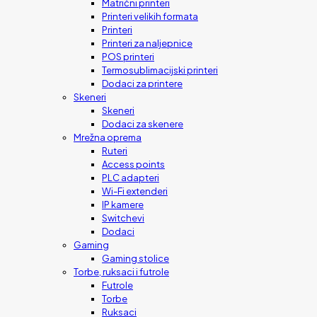
Matrični printeri
Printeri velikih formata
Printeri
Printeri za naljepnice
POS printeri
Termosublimacijski printeri
Dodaci za printere
Skeneri
Skeneri
Dodaci za skenere
Mrežna oprema
Ruteri
Access points
PLC adapteri
Wi-Fi extenderi
IP kamere
Switchevi
Dodaci
Gaming
Gaming stolice
Torbe, ruksaci i futrole
Futrole
Torbe
Ruksaci