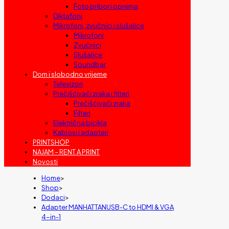
Foto pribor i oprema
Diktafoni
Mikrofoni, zvučnici i slušalice
Mikrofoni
Zvučnici
Slušalice
Soundbar
Dom i slobodno vrijeme
Televizori
Prečišćivači zraka i filteri
Prečišćivači zraka
Filteri
Električna bicikla
Kablovi i adapteri
PRINTSHOP
NAJAM – RENT A PRINT
Novosti
Home
>
Shop
>
Dodaci
>
Adapter MANHATTANUSB-C to HDMI & VGA
4-in-1