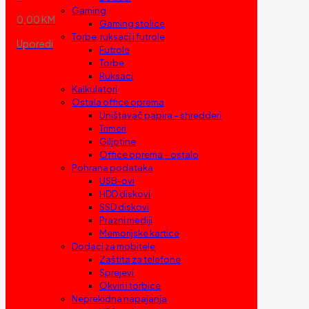
Gaming
0,00 KM
Gaming stolice
Torbe, ruksaci i futrole
Uporedi
Futrole
Torbe
Ruksaci
Kalkulatori
Ostala office oprema
Uništavač papira – shredderi
Trimeri
Giljotine
Office oprema – ostalo
Pohrana podataka
USB-ovi
HDD diskovi
SSD diskovi
Prazni mediji
Memorijske kartice
Dodaci za mobitele
Zaštita za telefone
Sprejevi
Okviri i torbice
Neprekidna napajanja