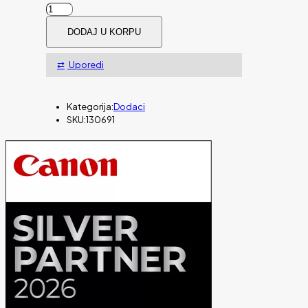
Adapter
MANHATTANUSB-
DODAJ U KORPU
C
to
HDMI
Uporedi
&
VGA
4-
Kategorija:
Dodaci
in-
SKU:
130691
1
količina