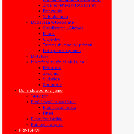
Zrcalno refleksni fotoaparati
Bez zrcala
Videokamere
Dodaci za fotoaparate
Stabilizatori – Gimbali
Blicevi
Objektivi
Termosublimacijski printeri
Foto pribor i oprema
Diktafoni
Mikrofoni, zvučnici i slušalice
Mikrofoni
Zvučnici
Slušalice
Soundbar
Dom i slobodno vrijeme
Televizori
Prečišćivači zraka i filteri
Prečišćivači zraka
Filteri
Električna bicikla
Kablovi i adapteri
PRINTSHOP