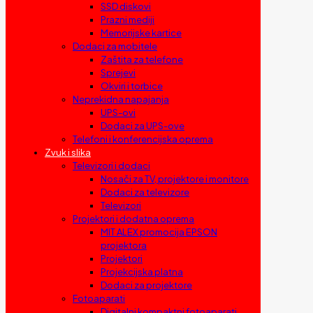
SSD diskovi
Prazni mediji
Memorijske kartice
Dodaci za mobitele
Zaštita za telefone
Sprejevi
Okviri i torbice
Neprekidna napajanja
UPS-ovi
Dodaci za UPS-ove
Telefoni i konferencijska oprema
Zvuk i slika
Televizori i dodaci
Nosači za TV, projektore i monitore
Dodaci za televizore
Televizori
Projektori i dodatna oprema
MIT ALEX promocija EPSON
projektora
Projektori
Projekcijska platna
Dodaci za projektore
Fotoaparati
Digitalni kompaktni fotoaparati