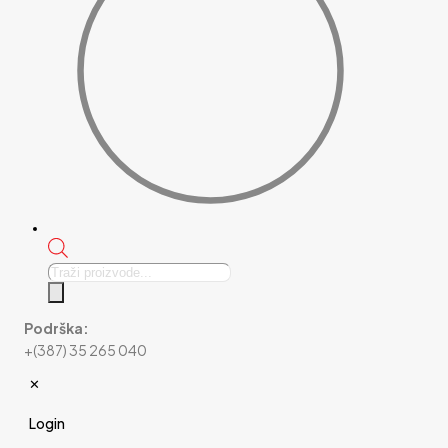
Products
search
Podrška:
+(387) 35 265 040
✕
Login