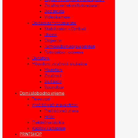
Zrcalno refleksni fotoaparati
Bez zrcala
Videokamere
Dodaci za fotoaparate
Stabilizatori – Gimbali
Blicevi
Objektivi
Termosublimacijski printeri
Foto pribor i oprema
Diktafoni
Mikrofoni, zvučnici i slušalice
Mikrofoni
Zvučnici
Slušalice
Soundbar
Dom i slobodno vrijeme
Televizori
Prečišćivači zraka i filteri
Prečišćivači zraka
Filteri
Električna bicikla
Kablovi i adapteri
PRINTSHOP