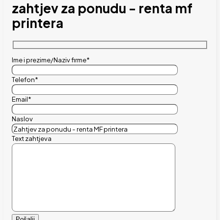
zahtjev za ponudu - renta mf
printera
Ime i prezime/Naziv firme*
Telefon*
Email*
Naslov
Text zahtjeva