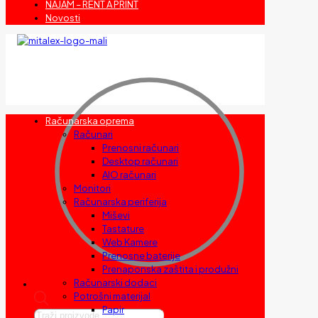
NAJAM – RENT A PRINT
Novosti
Računarska oprema
Računari
Prenosni računari
Desktop računari
AIO računari
Monitori
Računarska periferija
Miševi
Tastature
Web Kamere
Prenosne baterije
Prenaponska zaštita i produžni
Računarski dodaci
Potrošni materijal
Papir
Products