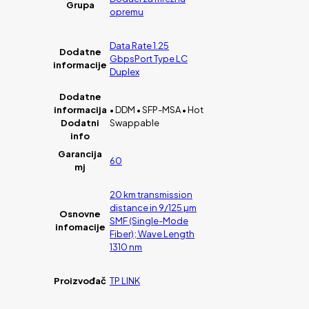
Grupa
opremu
Data Rate 1.25
Dodatne
GbpsPort Type LC
informacije
Duplex
Dodatne
informacija
• DDM • SFP-MSA • Hot
Dodatni
Swappable
info
Garancija
60
mj
20 km transmission
distance in 9/125 µm
Osnovne
SMF (Single-Mode
infomacije
Fiber); Wave Length
1310 nm
Proizvođač
TP LINK