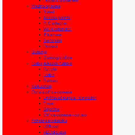
Dodaci za skenere
Mrežna oprema
Ruteri
Access points
PLC adapteri
Wi-Fi extenderi
IP kamere
Switchevi
Dodaci
Gaming
Gaming stolice
Torbe, ruksaci i futrole
Futrole
Torbe
Ruksaci
Kalkulatori
Ostala office oprema
Uništavač papira – shredderi
Trimeri
Giljotine
Office oprema – ostalo
Pohrana podataka
USB-ovi
HDD diskovi