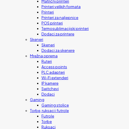
Matrični printeri
Printeri velikih formata
Printeri
Printeri za naljepnice
POS printeri
Termosublimacijski printeri
Dodaci za printere
Skeneri
Skeneri
Dodaci za skenere
Mrežna oprema
Ruteri
Access points
PLC adapteri
Wi-Fi extenderi
IP kamere
Switchevi
Dodaci
Gaming
Gaming stolice
Torbe, ruksaci i futrole
Futrole
Torbe
Ruksaci