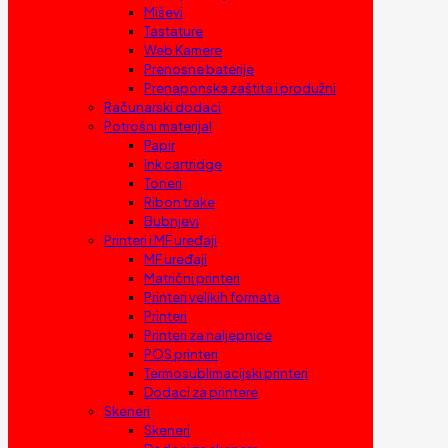
Miševi
Tastature
Web Kamere
Prenosne baterije
Prenaponska zaštita i produžni
Računarski dodaci
Potrošni materijal
Papir
Ink cartridge
Toneri
Ribon trake
Bubnjevi
Printeri i MF uređaji
MF uređaji
Matrični printeri
Printeri velikih formata
Printeri
Printeri za naljepnice
POS printeri
Termosublimacijski printeri
Dodaci za printere
Skeneri
Skeneri