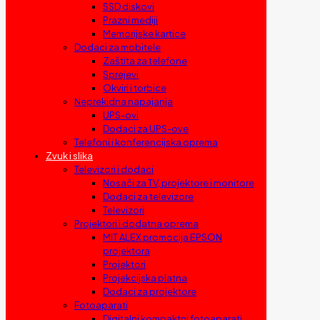
SSD diskovi
Prazni mediji
Memorijske kartice
Dodaci za mobitele
Zaštita za telefone
Sprejevi
Okviri i torbice
Neprekidna napajanja
UPS-ovi
Dodaci za UPS-ove
Telefoni i konferencijska oprema
Zvuk i slika
Televizori i dodaci
Nosači za TV, projektore i monitore
Dodaci za televizore
Televizori
Projektori i dodatna oprema
MIT ALEX promocija EPSON
projektora
Projektori
Projekcijska platna
Dodaci za projektore
Fotoaparati
Digitalni kompaktni fotoaparati