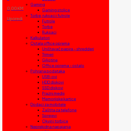
Gaming
0,00 KM
Gaming stolice
Torbe, ruksaci i futrole
Uporedi
Futrole
Torbe
Ruksaci
Kalkulatori
Ostala office oprema
Uništavač papira – shredderi
Trimeri
Giljotine
Office oprema – ostalo
Pohrana podataka
USB-ovi
HDD diskovi
SSD diskovi
Prazni mediji
Memorijske kartice
Dodaci za mobitele
Zaštita za telefone
Sprejevi
Okviri i torbice
Neprekidna napajanja