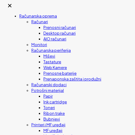
✕
Računarska oprema
Računari
Prenosni računari
Desktop računari
AIO računari
Monitori
Računarska periferija
Miševi
Tastature
Web Kamere
Prenosne baterije
Prenaponska zaštita i produžni
Računarski dodaci
Potrošni materijal
Papir
Ink cartridge
Toneri
Ribon trake
Bubnjevi
Printeri i MF uređaji
MF uređaji