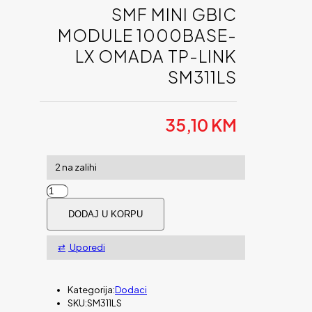
SMF MINI GBIC
MODULE 1000BASE-
LX OMADA TP-LINK
SM311LS
35,10
KM
2 na zalihi
SMF
Mini
DODAJ U KORPU
GBIC
Module
1000Base-
Uporedi
LX
Omada
TP-
Kategorija:
Dodaci
Link
SKU:
SM311LS
SM311LS