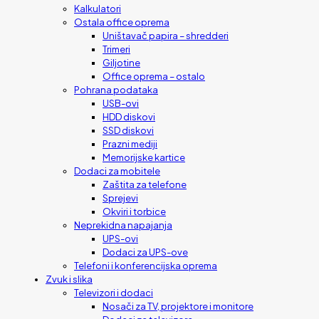
Kalkulatori
Ostala office oprema
Uništavač papira – shredderi
Trimeri
Giljotine
Office oprema – ostalo
Pohrana podataka
USB-ovi
HDD diskovi
SSD diskovi
Prazni mediji
Memorijske kartice
Dodaci za mobitele
Zaštita za telefone
Sprejevi
Okviri i torbice
Neprekidna napajanja
UPS-ovi
Dodaci za UPS-ove
Telefoni i konferencijska oprema
Zvuk i slika
Televizori i dodaci
Nosači za TV, projektore i monitore