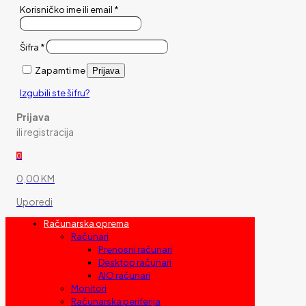
Korisničko ime ili email
*
Šifra
*
Zapamti me
Prijava
Izgubili ste šifru?
Prijava
ili registracija
0
0,00 KM
Uporedi
Računarska oprema
Računari
Prenosni računari
Desktop računari
AIO računari
Monitori
Računarska periferija