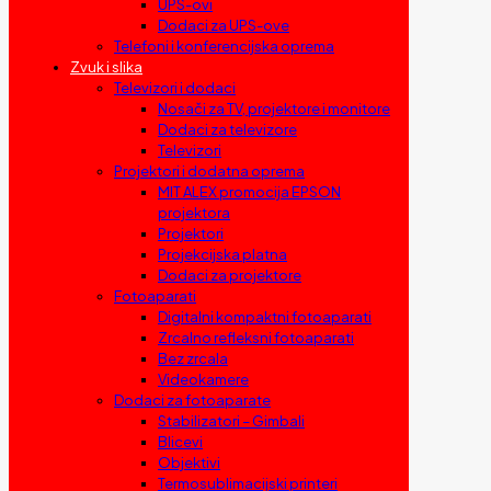
UPS-ovi
Dodaci za UPS-ove
Telefoni i konferencijska oprema
Zvuk i slika
Televizori i dodaci
Nosači za TV, projektore i monitore
Dodaci za televizore
Televizori
Projektori i dodatna oprema
MIT ALEX promocija EPSON
projektora
Projektori
Projekcijska platna
Dodaci za projektore
Fotoaparati
Digitalni kompaktni fotoaparati
Zrcalno refleksni fotoaparati
Bez zrcala
Videokamere
Dodaci za fotoaparate
Stabilizatori – Gimbali
Blicevi
Objektivi
Termosublimacijski printeri