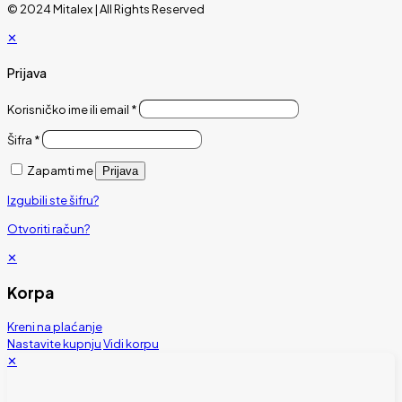
© 2024 Mitalex | All Rights Reserved
✕
Prijava
Korisničko ime ili email
*
Šifra
*
Zapamti me
Prijava
Izgubili ste šifru?
Otvoriti račun?
✕
Korpa
Kreni na plaćanje
Nastavite kupnju
Vidi korpu
✕