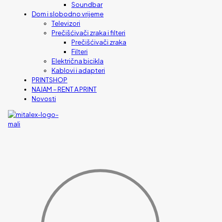
Soundbar
Dom i slobodno vrijeme
Televizori
Prečišćivači zraka i filteri
Prečišćivači zraka
Filteri
Električna bicikla
Kablovi i adapteri
PRINTSHOP
NAJAM – RENT A PRINT
Novosti