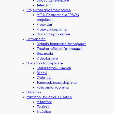
Dodaci za televizore
Televizori
Projektori i dodatna oprema
MIT ALEX promocija EPSON
projektora
Projektori
Projekcijska platna
Dodaci za projektore
Fotoaparati
Digitalni kompaktni fotoaparati
Zrcalno refleksni fotoaparati
Bez zrcala
Videokamere
Dodaci za fotoaparate
Stabilizatori – Gimbali
Blicevi
Objektivi
Termosublimacijski printeri
Foto pribor i oprema
Diktafoni
Mikrofoni, zvučnici i slušalice
Mikrofoni
Zvučnici
Slušalice