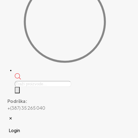
Products
search
Podrška:
+(387) 35 265 040
✕
Login