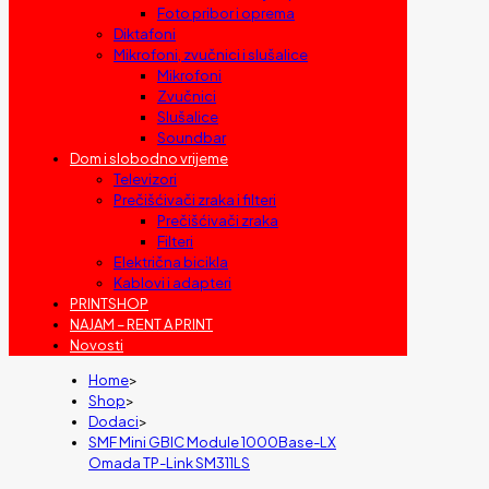
Foto pribor i oprema
Diktafoni
Mikrofoni, zvučnici i slušalice
Mikrofoni
Zvučnici
Slušalice
Soundbar
Dom i slobodno vrijeme
Televizori
Prečišćivači zraka i filteri
Prečišćivači zraka
Filteri
Električna bicikla
Kablovi i adapteri
PRINTSHOP
NAJAM – RENT A PRINT
Novosti
Home
>
Shop
>
Dodaci
>
SMF Mini GBIC Module 1000Base-LX
Omada TP-Link SM311LS